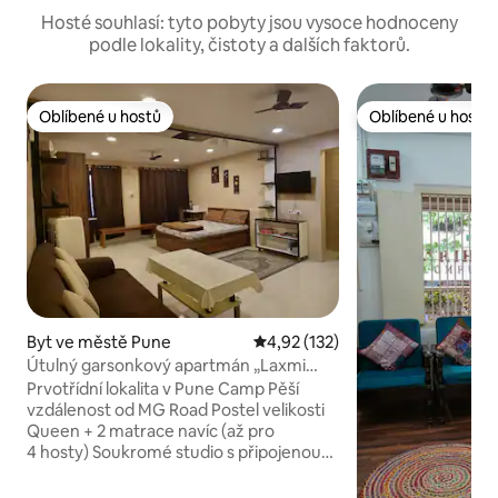
Hosté souhlasí: tyto pobyty jsou vysoce hodnoceny
podle lokality, čistoty a dalších faktorů.
Oblíbené u hostů
Oblíbené u hostů
Oblíbené u hostů
Oblíbené u hostů
Byt ve městě Pune
Průměrné hodnocení 4,92 z 5, 
4,92 (132)
Útulný garsonkový apartmán „Laxmi
Homes“ v Camp Area!
Prvotřídní lokalita v Pune Camp Pěší
vzdálenost od MG Road Postel velikosti
Queen + 2 matrace navíc (až pro
4 hosty) Soukromé studio s připojenou
koupelnou Kuchyňský kout na vaření.
Vysokorychlostní Wi-Fi V blízkosti