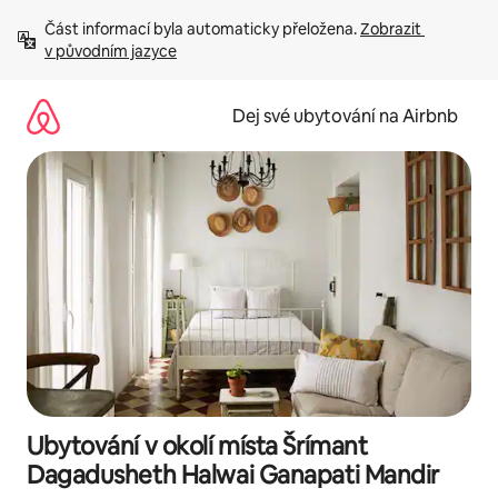
Přeskočit
Část informací byla automaticky přeložena. 
Zobrazit 
na
v původním jazyce
obsah
Dej své ubytování na Airbnb
Ubytování v okolí místa Šrímant
Dagadusheth Halwai Ganapati Mandir