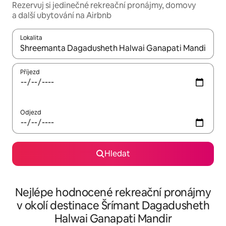
Rezervuj si jedinečné rekreační pronájmy, domovy
a další ubytování na Airbnb
Lokalita
Až budou výsledky k dispozici, můžeš si je procházet pomocí š
Příjezd
Odjezd
Hledat
Nejlépe hodnocené rekreační pronájmy
v okolí destinace Šrímant Dagadusheth
Halwai Ganapati Mandir