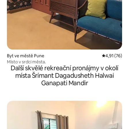
Byt ve městě Pune
Průměrné hod
4,91 (76)
Místo v srdci města.
Další skvělé rekreační pronájmy v okolí
místa Šrímant Dagadusheth Halwai
Ganapati Mandir