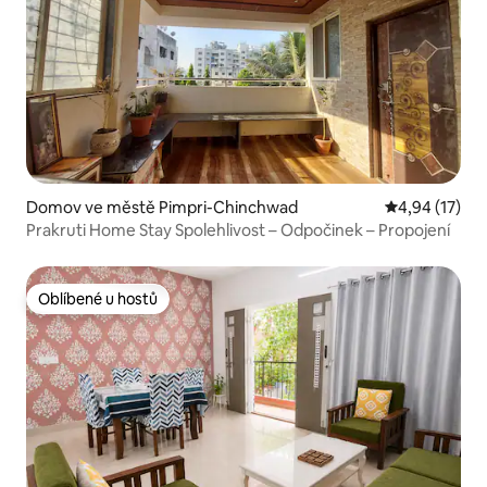
Domov ve městě Pimpri-Chinchwad
Průměrné hod
4,94 (17)
Prakruti Home Stay Spolehlivost – Odpočinek – Propojení
Oblíbené u hostů
Oblíbené u hostů