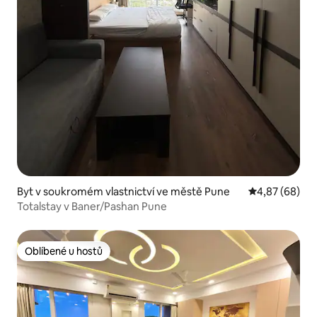
Byt v soukromém vlastnictví ve městě Pune
Průměrné hodn
4,87 (68)
Totalstay v Baner/Pashan Pune
Oblíbené u hostů
Oblíbené u hostů