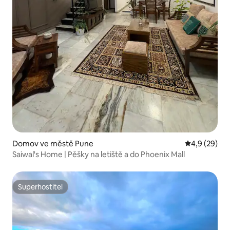
Domov ve městě Pune
Průměrné ho
4,9 (29)
Saiwal's Home | Pěšky na letiště a do Phoenix Mall
Superhostitel
Superhostitel