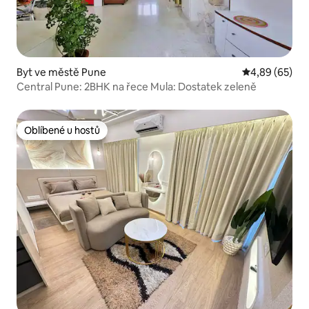
Byt ve městě Pune
Průměrné hodn
4,89 (65)
Central Pune: 2BHK na řece Mula: Dostatek zeleně
Oblíbené u hostů
Oblíbené u hostů