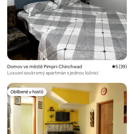
Domov ve městě Pimpri-Chinchwad
Průměrné 
5 (39)
Luxusní soukromý apartmán s jednou ložnicí
Oblíbené u hostů
Oblíbené u hostů