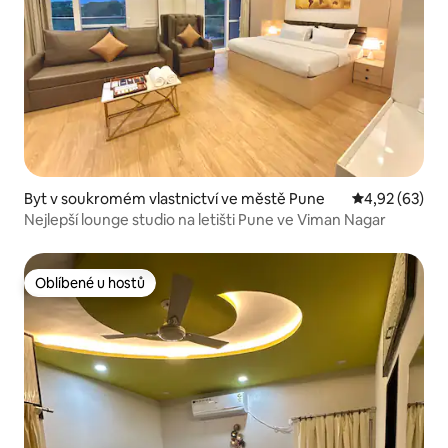
Byt v soukromém vlastnictví ve městě Pune
Průměrné hod
4,92 (63)
Nejlepší lounge studio na letišti Pune ve Viman Nagar
Oblíbené u hostů
Oblíbené u hostů