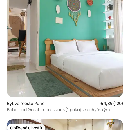
Byt ve městě Pune
Průměrné hodn
4,89 (120)
Boho – od Great Impressions (1 pokoj s kuchyňským
koutem a koupelnou)
Oblíbené u hostů