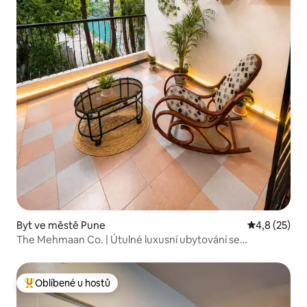
Byt ve městě Pune
Průměrné ho
4,8 (25)
The Mehmaan Co. | Útulné luxusní ubytování se
2 ložnicemi a obývacím pokojem
Oblíbené u hostů
Nejlepší v kategorii Oblíbené u hostů