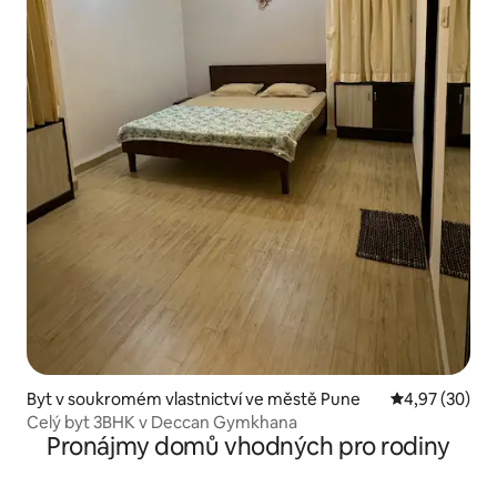
Byt v soukromém vlastnictví ve městě Pune
Průměrné hod
4,97 (30)
Celý byt 3BHK v Deccan Gymkhana
Pronájmy domů vhodných pro rodiny