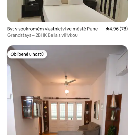
Byt v soukromém vlastnictví ve městě Pune
Průměrné hodn
4,96 (78)
Grandstays – 2BHK Bella s vířivkou
Oblíbené u hostů
Oblíbené u hostů