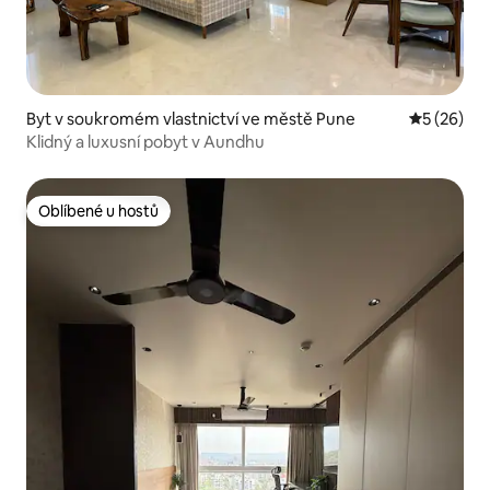
Byt v soukromém vlastnictví ve městě Pune
Průměrné 
5 (26)
Klidný a luxusní pobyt v Aundhu
Oblíbené u hostů
Oblíbené u hostů