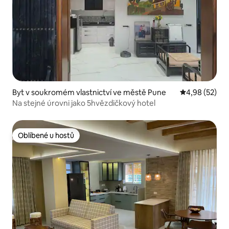
Byt v soukromém vlastnictví ve městě Pune
Průměrné hod
4,98 (52)
Na stejné úrovni jako 5hvězdičkový hotel
Oblíbené u hostů
Oblíbené u hostů