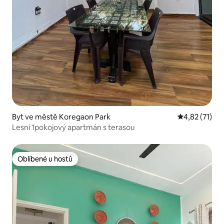
Byt ve městě Koregaon Park
Průměrné hod
4,82 (71)
Lesní 1pokojový apartmán s terasou
Oblíbené u hostů
Oblíbené u hostů