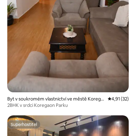
Byt v soukromém vlastnictví ve městě Korega
Průměrné hod
4,91 (32)
on Park
2BHK v srdci Koregaon Parku
Superhostitel
Superhostitel