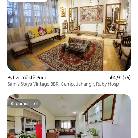
Oblíbené u hostů
Byt ve městě Pune
Průměrné hod
4,91 (75)
Sam's Stays Vintage 3BR, Camp, Jahangir, Ruby Hosp
Superhostitel
Superhostitel