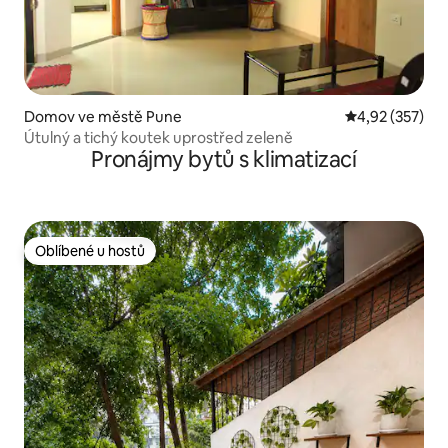
Domov ve městě Pune
Průměrné hodn
4,92 (357)
Útulný a tichý koutek uprostřed zeleně
Pronájmy bytů s klimatizací
Oblíbené u hostů
Oblíbené u hostů