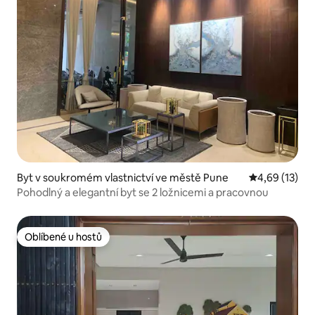
Byt v soukromém vlastnictví ve městě Pune
Průměrné hod
4,69 (13)
Pohodlný a elegantní byt se 2 ložnicemi a pracovnou
Oblíbené u hostů
Oblíbené u hostů