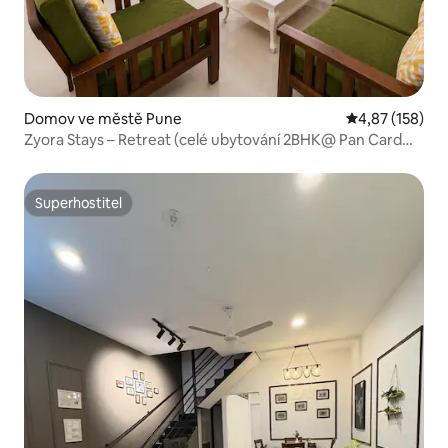
Domov ve městě Pune
Průměrné hodn
4,87 (158)
Zyora Stays – Retreat (celé ubytování 2BHK@ Pan Card
road)
Superhostitel
Superhostitel