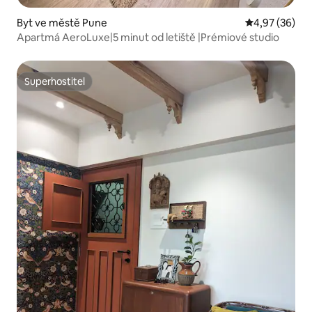
Byt ve městě Pune
Průměrné hod
4,97 (36)
Apartmá AeroLuxe|5 minut od letiště |Prémiové studio
Superhostitel
Superhostitel