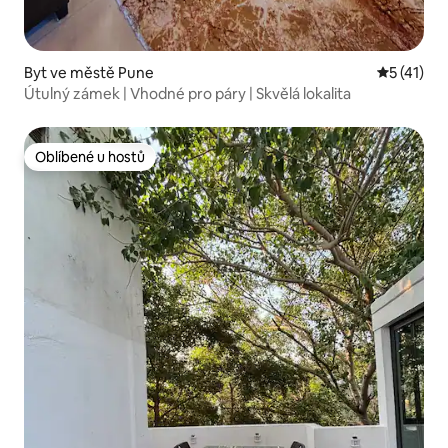
Byt ve městě Pune
Průměrné 
5 (41)
Útulný zámek | Vhodné pro páry | Skvělá lokalita
Oblíbené u hostů
Oblíbené u hostů