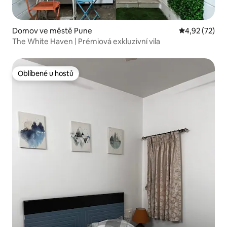
Domov ve městě Pune
Průměrné hod
4,92 (72)
The White Haven | Prémiová exkluzivní vila
Oblíbené u hostů
Oblíbené u hostů