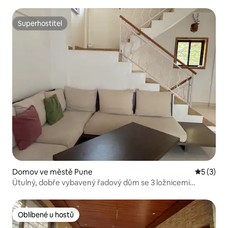
Superhostitel
Superhostitel
Domov ve městě Pune
Průměrné
5 (3)
Útulný, dobře vybavený řadový dům se 3 ložnicemi
a kuchyní s dobrým dopravním spojením
Oblíbené u hostů
Oblíbené u hostů