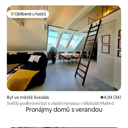
Oblíbené u hostů
Nejlepší v kategorii Oblíbené u hostů
Byt ve městě Svedala
Průměrné hodn
4,94 (34)
Světlý podkrovní byt s vlastní terasou v blízkosti Malmö
Pronájmy domů s verandou