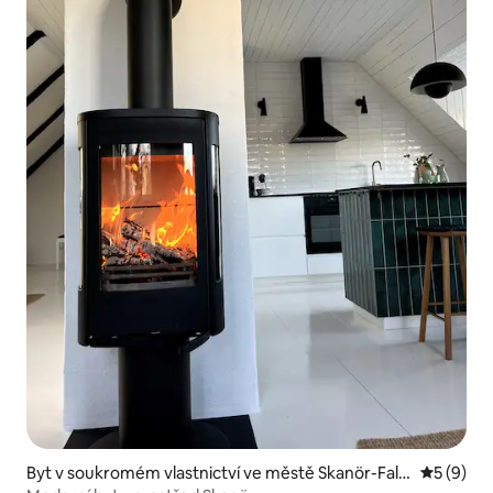
Byt v soukromém vlastnictví ve městě Skanör-Fals
Průměrné
5 (9)