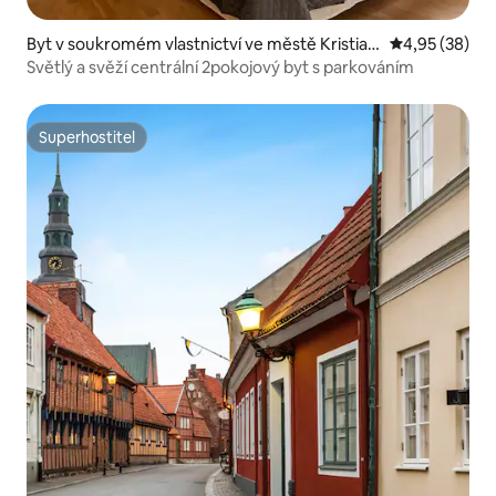
Byt v soukromém vlastnictví ve městě Kristian
Průměrné hod
4,95 (38)
stad
Světlý a svěží centrální 2pokojový byt s parkováním
Superhostitel
Superhostitel