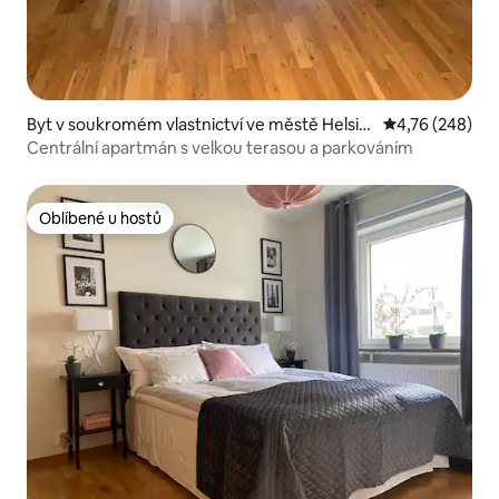
Byt v soukromém vlastnictví ve městě Helsin
Průměrné hodno
4,76 (248)
gborg
Centrální apartmán s velkou terasou a parkováním
Oblíbené u hostů
Oblíbené u hostů