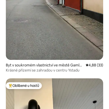
Byt v soukromém vlastnictví ve městě Gamla
Průměrné hod
4,88 (33)
Staden-Sandskogen
Krásné přízemí se zahradou v centru Ystadu
Oblíbené u hostů
Nejlepší v kategorii Oblíbené u hostů