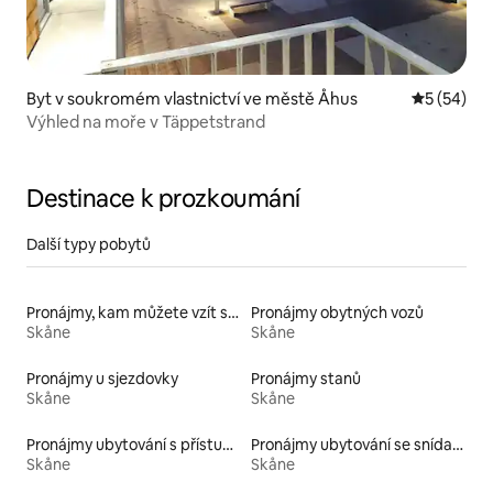
Byt v soukromém vlastnictví ve městě Åhus
Průměrné 
5 (54)
Výhled na moře v Täppetstrand
Destinace k prozkoumání
Další typy pobytů
Pronájmy, kam můžete vzít své domácí mazlíčky
Pronájmy obytných vozů
Skåne
Skåne
Pronájmy u sjezdovky
Pronájmy stanů
Skåne
Skåne
Pronájmy ubytování s přístupem na pláž
Pronájmy ubytování se snídaní
Skåne
Skåne