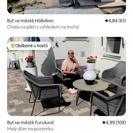
Byt ve městě Höllviken
Průměrné hod
4,84 (61)
Chata na pláži s výhledem na moře!
Oblíbené u hostů
Nejlepší v kategorii Oblíbené u hostů
Byt ve městě Furulund
Průměrné hodno
4,99 (109)
Malý dům na pozemku.