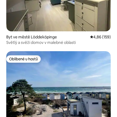
Byt ve městě Löddeköpinge
Průměrné hodn
4,86 (159)
Světlý a svěží domov v malebné oblasti
Oblíbené u hostů
Oblíbené u hostů