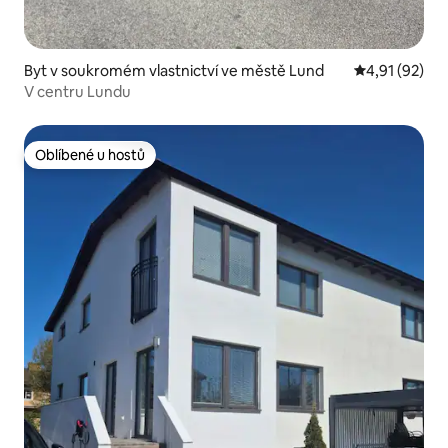
Byt v soukromém vlastnictví ve městě Lund
Průměrné hod
4,91 (92)
V centru Lundu
Oblíbené u hostů
Oblíbené u hostů