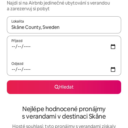
Najdi si na Airbnb jedinečné ubytování s verandou
a zarezervuj si pobyt
Lokalita
Až budou výsledky k dispozici, můžeš si je procházet pomocí š
Příjezd
Odjezd
Hledat
Nejlépe hodnocené pronájmy
s verandami v destinaci Skåne
Hosté souhlasí: tyto pronájmy s verandami získaly