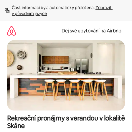
Přeskočit
Část informací byla automaticky přeložena. 
Zobrazit 
na
v původním jazyce
obsah
Dej své ubytování na Airbnb
Rekreační pronájmy s verandou v lokalitě
Skåne