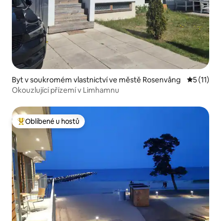
Byt v soukromém vlastnictví ve městě Rosenvång
Průměrné 
5 (11)
Okouzlující přízemí v Limhamnu
Oblíbené u hostů
Nejlepší v kategorii Oblíbené u hostů