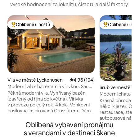
vysoké hodnocení za lokalitu, čistotu a další faktory.
Oblíbené u hostů
Oblíbené u hos
Nejlepší v kategorii Oblíbené u hostů
Nejlepší v kategor
Vila ve městě Lyckehusen
Průměrné hodnocení 4,96 z 5, 1
4,96 (104)
Moderní vila s bazénem a vířivkou. Sauna
Srub ve městě Vitt
v domě u bazénu
Pěkná moderní vila. Vyhřívaný bazén
Moderní chata s 
(zavřený od října do května). Vířivka
Krásná příroda be
v provozu po celý rok, 4 kola. Venkovní
několik jezer. Obc
posilovna inspirovaná Crossfitem. Dům u
restaurace, stejně
bazénu se saunou. 2 ložnice v patře 2 x
autobusové nádraž
140 cm lůžko. Malý obývací pokoj v patře
Oblíbená vybavení pronájmů
vesnici Vittsjö. Ho
140 cm rozkládací pohovka. Ložnice s
veslicím, dvěma k
s verandami v destinaci Skåne
manželskou postelí a výhledem na
přístavu. Golfové hřiště, losí safari, vafle