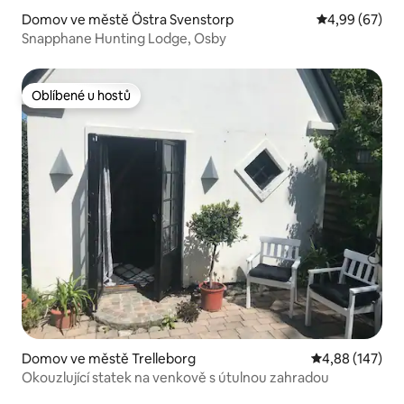
Domov ve městě Östra Svenstorp
Průměrné hodn
4,99 (67)
Snapphane Hunting Lodge, Osby
Oblíbené u hostů
Oblíbené u hostů
Domov ve městě Trelleborg
Průměrné hodn
4,88 (147)
Okouzlující statek na venkově s útulnou zahradou