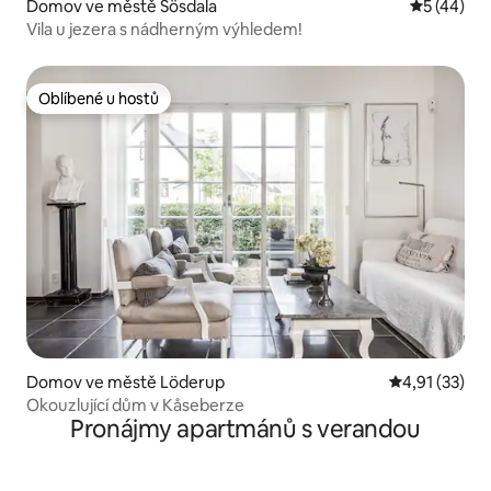
Domov ve městě Sösdala
Průměrné 
5 (44)
Vila u jezera s nádherným výhledem!
Oblíbené u hostů
Oblíbené u hostů
Domov ve městě Löderup
Průměrné hod
4,91 (33)
Okouzlující dům v Kåseberze
Pronájmy apartmánů s verandou