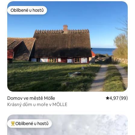
Oblíbené u hostů
Oblíbené u hostů
Domov ve městě Mölle
Průměrné hodn
4,97 (99)
Krásný dům u moře v MÖLLE
Oblíbené u hostů
Nejlepší v kategorii Oblíbené u hostů