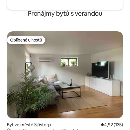
Pronájmy bytů s verandou
Oblíbené u hostů
Oblíbené u hostů
Byt ve městě Sjöstorp
Průměrné hodn
4,92 (135)