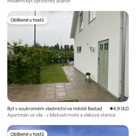
terbo
Moderní byt uprostřed Skanör
Oblíbené u hostů
Oblíbené u hostů
Byt v soukromém vlastnictví ve městě Bastad
Průměrné ho
4,9 (42)
Apartmán ve vile - v blízkosti moře a vlakové stanice
Oblíbené u hostů