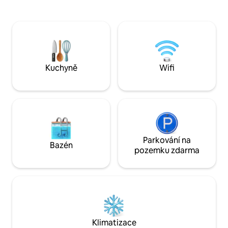
bazén. Budova s rozkládací pohovkou
a Skåneleden se n
140 cm a podkrovní postelí 105 cm.
oblasti. Do parku 
Cyklistická vzdálenost k moři, v pěší
dostanete autem za
vzdálenosti od nákupního centra. Drive
přirozeném prostře
about 10 minutes from Lund, 20 minutes
zvířata, jako jsou v
from Malmö , 10 minutes from
severské druhy zví
Landskrona and 30 minutes from
najdeš na přísluš
Kuchyně
Wifi
Helsingborg. 10 minut na golfové hřiště
stránkách. Skåne 
Barsebäck
výletů pro velké i 
Parkování na
Bazén
pozemku zdarma
Klimatizace