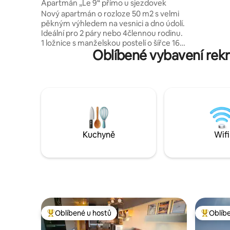
Apartmán „Le 9“ přímo u sjezdovek
paddleboar
Nový apartmán o rozloze 50 m2 s velmi
turistika
pěkným výhledem na vesnici a dno údolí.
cyklistika 
Ideální pro 2 páry nebo 4člennou rodinu.
areál vzd
1 ložnice s manželskou postelí o šířce 160
Oblíbené vybavení rekr
cm, koupelna a přilehlé WC, 2. ložnice v
mezipatře s postelí o šířce 140 cm +
koupelna a přilehlé WC. Prostorný
obývací pokoj s plně vybavenou kuchyní.
Místnost na lyže. Ideálně se nachází na
úpatí sjezdovek naproti sedačkové
lanovce Chategré, všechny obchody a
restaurace ve vesnici jsou v docházkové
vzdálenosti. Klidný apartmán ve 2. a
Kuchyně
Wifi
posledním patře s výtahem.
Oblíbené u hostů
Oblíb
Nejlepší v kategorii Oblíbené u hostů
Nejlepší