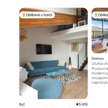
Oblíbené u hostů
Oblíb
Nejlepší v kategorii Oblíbené u hostů
Nejlepší
Domov
Útulná ch
Prostorná
moderní p
nezapomen
naproti je
panoramat
hory z ter
v páru. Je
v přírodě
Byt
Průměrné hodnocen
5 (45)
Blízkost v