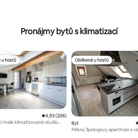
65 z 5, 66 hodnocení
Pronájmy bytů s klimatizací
 u hostů
Oblíbené u hostů
 u hostů
Oblíbené u hostů
í 5 z 5, 12 hodnocení
Průměrné hodnocení 4,93 z 5, 206 hodnocení
4,93 (206)
cí malé klimatizované studio
Byt
P
města
Pěkný 3pokojový apartmán s vl
parkovacím místem