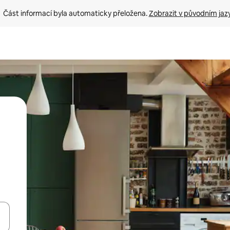
Část informací byla automaticky přeložena. 
Zobrazit v původním jaz
ázet pomocí šipek nahoru a dolů, dotykem nebo přejetím prstem.