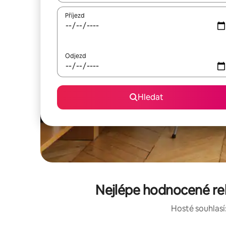
Příjezd
Odjezd
Hledat
Nejlépe hodnocené rek
Hosté souhlasí: