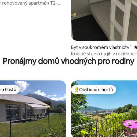
í renovovaný apartmán T2 -
 výhled
Byt v soukromém vlastnictví
P
Krásné studio na jih v rezidenci
Pronájmy domů vhodných pro rodiny
pohodlími
 u hostů
Oblíbené u hostů
 u hostů
Nejlepší v kategorii Oblíbené u 