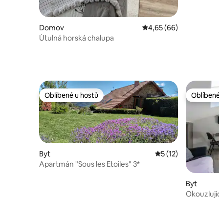
Domov
Průměrné hodnocení 4,
4,65 (66)
Útulná horská chalupa
Oblíbené u hostů
Oblíbené
Oblíbené u hostů
Oblíbené
Byt
Průměrné hodnocen
5 (12)
Apartmán "Sous les Etoiles" 3*
Byt
Okouzlují
v centru 