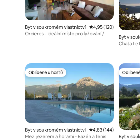
Byt v soukromém vlastnictví
Průměrné hodnocení 4,
4,95 (120)
Orcieres - ideální místo pro lyžování /
Byt v sou
horské pobyty
Chata Le
výhledem 
Oblíbené u hostů
Oblíbené
Oblíbené u hostů
Oblíbené
Byt v soukromém vlastnictví
Průměrné hodnocení 4,8
4,83 (144)
Mezi jezerem a horami - Bazén a tenis
Byt v sou