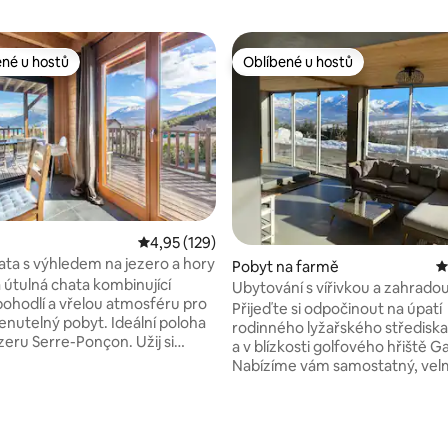
ené u hostů
Oblíbené u hostů
 v kategorii Oblíbené u hostů
Oblíbené u hostů
Průměrné hodnocení 4,95 z 5, 129 hodnocení
4,95 (129)
ata s výhledem na jezero a hory
Pobyt na farmě
P
 útulná chata kombinující
Ubytování s vířivkou a zahrado
ohodlí a vřelou atmosféru pro
grands prés“
Přijeďte si odpočinout na úpatí
utelný pobyt. Ideální poloha
rodinného lyžařského střediska
zeru Serre-Ponçon. Užij si
a v blízkosti golfového hřiště G
ický výhled na jezero a okolní
Nabízíme vám samostatný, vel
asy s rodinou, přáteli nebo
komfortní jednopatrový dům o 
 to ideální místo k odpočinku
téměř 90 m² s vířivkou a nádh
 v jakémkoli ročním období.
výhledem na údolí Champsaur
í 5 z 5, 45 hodnocení
odních aktivit na jezeře (loď,
2 ložnice o rozloze 15 m², velký 