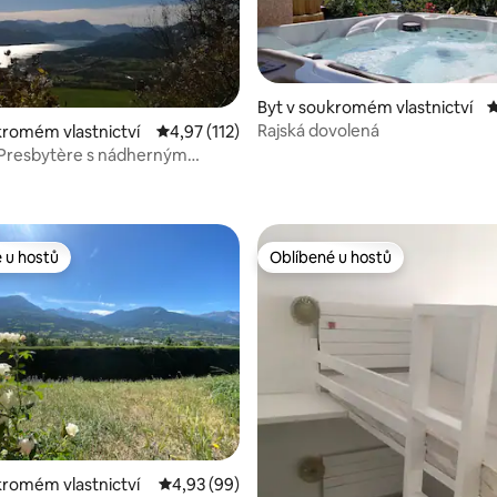
95 z 5, 120 hodnocení
Byt v soukromém vlastnictví
P
Rajská dovolená
kromém vlastnictví
Průměrné hodnocení 4,97 z 5, 112 hodnocení
4,97 (112)
 Presbytère s nádherným
na jezero
 u hostů
Oblíbené u hostů
 u hostů
Oblíbené u hostů
3 z 5, 144 hodnocení
kromém vlastnictví
Průměrné hodnocení 4,93 z 5, 99 hodnocení
4,93 (99)