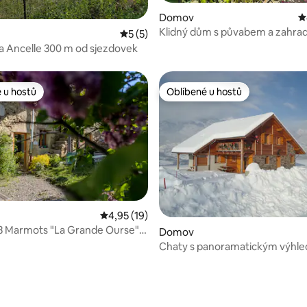
99 z 5, 97 hodnocení
Domov
P
Klidný dům s půvabem a zahra
Průměrné hodnocení 5 z 5, 5 hodnocení
5 (5)
la Ancelle 300 m od sjezdovek
 u hostů
Oblíbené u hostů
 u hostů
Oblíbené u hostů
Průměrné hodnocení 4,95 z 5, 19 hodnocení
4,95 (19)
 3 Marmots "La Grande Ourse" 8
Domov
Chaty s panoramatickým výhle
straně hory