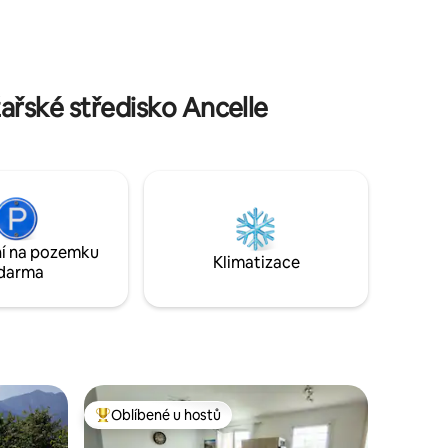
yní
full advantage of the 300 days of
spozici
sunshine per year that make this pretty
entovaný
corner of France famous.
ou
arkovacími
ařské středisko Ancelle
í na pozemku
Klimatizace
darma
Oblíbené u hostů
hostů
Nejlepší v kategorii Oblíbené u hostů