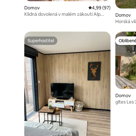
Domov
Průměrné hodnocení 4,
4,99 (97)
Klidná dovolená v malém zákoutí Alp...
Domov
Horská vi
Superhostitel
Oblíbené
Superhostitel
Oblíbené
Domov
gîtes Les
hostů