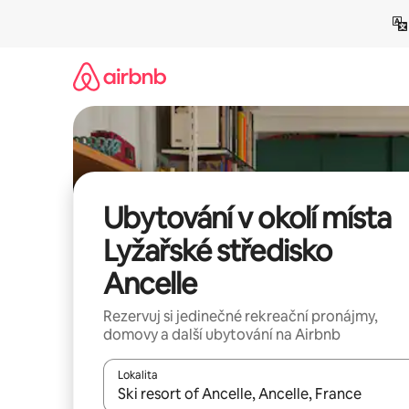
Přeskočit
na
obsah
Ubytování v okolí místa
Lyžařské středisko
Ancelle
Rezervuj si jedinečné rekreační pronájmy,
domovy a další ubytování na Airbnb
Lokalita
Až budou výsledky k dispozici, můžeš si je proch