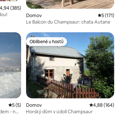
růměrné hodnocení 4,94 z 5, 385 hodnocení
4,94 (385)
dou!
Domov
Průměrné hodnocení
5 (171)
Le Balcon du Champsaur: chata Autane
Oblíbené u hostů
Oblíbené u hostů
Průměrné hodnocení 5 z 5, 5 hodnocení
5 (5)
Domov
Průměrné hodnocení 4,
4,88 (164)
dem - na
Horský dům v údolí Champsaur