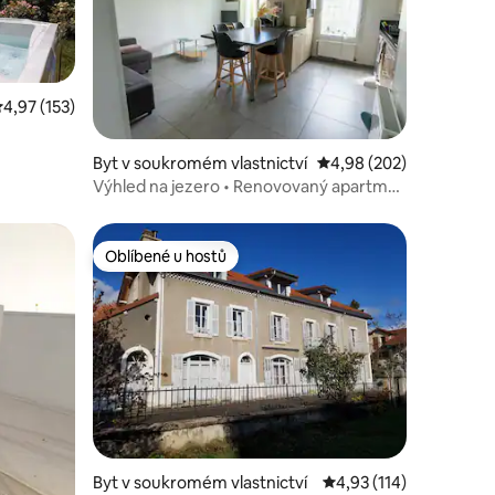
růměrné hodnocení 4,97 z 5, 153 hodnocení
4,97 (153)
Byt v soukromém vlastnictví
Průměrné hodnocení 4,
4,98 (202)
Výhled na jezero • Renovovaný apartmán
T2 • Hlídané parkoviště • 4 osoby
Oblíbené u hostů
Oblíbené u hostů
Byt v soukromém vlastnictví
Průměrné hodnocení 4,
4,93 (114)