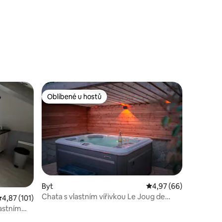
Oblíbené u hostů
Oblíbené u hostů
Byt
Průměrné hodnocení 4
4,97 (66)
Chata s vlastním vířivkou Le Joug de
růměrné hodnocení 4,87 z 5, 101 hodnocení
4,87 (101)
L'Aigle
astním