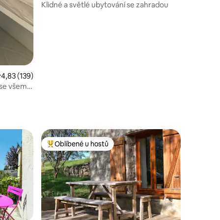
Klidné a světlé ubytování se zahradou
růměrné hodnocení 4,83 z 5, 139 hodnocení
4,83 (139)
 se všemi
Oblíbené u hostů
hostů
Nejlepší v kategorii Oblíbené u hostů