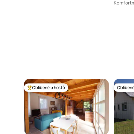
Komfortn
nádherný
Oblíbené u hostů
Oblíbené
Nejlepší v kategorii Oblíbené u hostů
Oblíbené