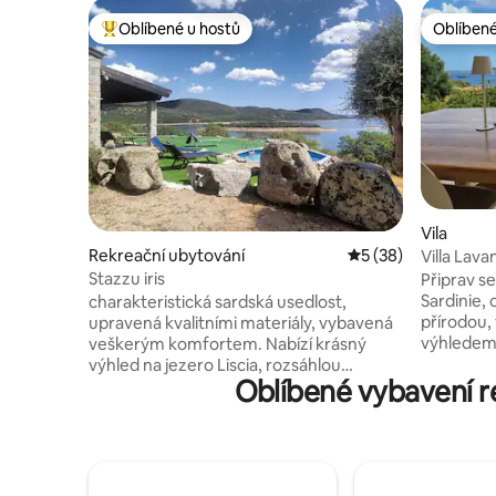
Oblíbené u hostů
Oblíbené
Nejlepší v kategorii Oblíbené u hostů
Oblíbené
Vila
Rekreační ubytování
Průměrné hodnocení
5 (38)
Villa Lava
150 m
Stazzu iris
Připrav s
Sardinie
charakteristická sardská usedlost,
přírodou,
upravená kvalitními materiály, vybavená
výhledem
veškerým komfortem. Nabízí krásný
a ticho v
výhled na jezero Liscia, rozsáhlou
Oblíbené vybavení r
už jste n
zelenou plochu pro strávení dnů v
velké za
relaxaci. Ideální pro ty, kteří se věnují
stezka vá
rybolovu, sportům, jako je kanoistika,
na krásno
paddleboarding. Několik kilometrů odtud
můžete už
se nachází tisíciletý olivovník S'OZASTRU
čistou vod
DE SANTU BALTOLU. Můžete podnikat