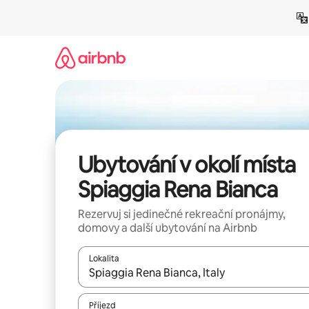
Přeskočit
na
obsah
Ubytování v okolí místa
Spiaggia Rena Bianca
Rezervuj si jedinečné rekreační pronájmy,
domovy a další ubytování na Airbnb
Lokalita
Až budou výsledky k dispozici, můžeš si je proch
Příjezd