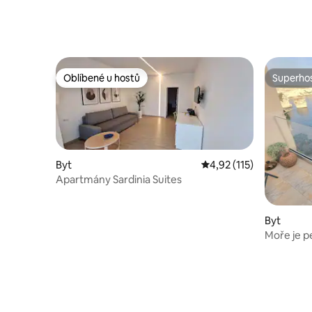
Oblíbené u hostů
Superhos
Oblíbené u hostů
Superhos
Byt
Průměrné hodnocení 4,
4,92 (115)
Apartmány Sardinia Suites
Byt
Moře je p