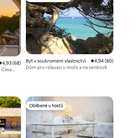
Nejlepší v kategorii Oblíbené u hostů
Byt v soukromém vlastnictví
Průměrné hodnocení 4
4,94 (80)
Průměrné hodnocení 4,93 z 5, 68 hodnocení
4,93 (68)
Dům pro relaxaci u moře a na venkově
> Casa
Oblíbené u hostů
Oblíbené u hostů