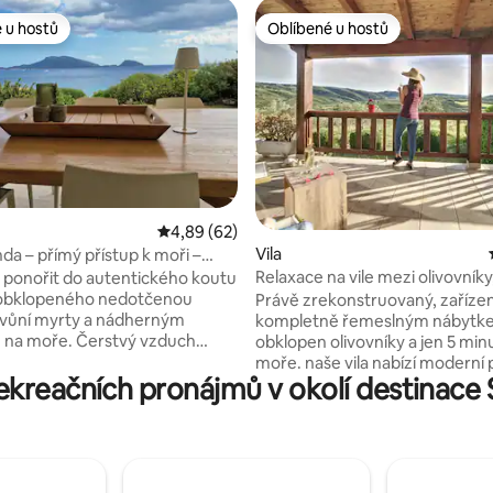
 u hostů
Oblíbené u hostů
 u hostů
Oblíbené u hostů
Průměrné hodnocení 4,89 z 5, 62 hodnocení
4,89 (62)
 5 z 5, 38 hodnocení
Vila
nda – přímý přístup k moři –
Relaxace na vile mezi olivovní
e ponořit do autentického koutu
a soukromou vířivkou
, obklopeného nedotčenou
Právě zrekonstruovaný, zaříze
 vůní myrty a nádherným
kompletně řemeslným nábytk
 na moře. Čerstvý vzduch
obklopen olivovníky a jen 5 min
ás přimějí zapomenout na čas, ať
moře. naše vila nabízí moderní 
ekreačních pronájmů v okolí destinace 
a panoramatické terase nebo ve
jedinečné rustikální kouzlo, ideá
hradě kolem domu. Soukromá
relaxační pobyt. Užij si věčný klid, projdi
s zavede během několika minut
se soukromými zahradami a odp
u pláž Gea Sos Aranzos, kde si
zvuku přírody. Maximální soukromí
ít každodenní klid, křišťálově
zaručeno, také ideální pro dva p
u, relaxaci, přírodu a
Rezervuj si nyní a užij si oázu kli