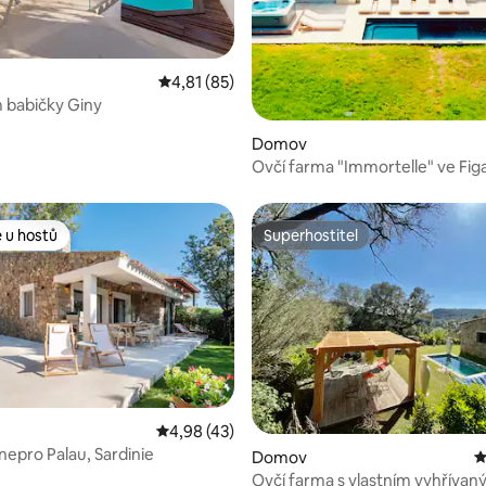
,57 z 5, 21 hodnocení
Průměrné hodnocení 4,81 z 5, 85 hodnocení
4,81 (85)
 babičky Giny
Domov
Ovčí farma "Immortelle" ve Figar
 u hostů
Superhostitel
 u hostů
Superhostitel
Průměrné hodnocení 4,98 z 5, 43 hodnocen
4,98 (43)
84 z 5, 101 hodnocení
inepro Palau, Sardinie
Domov
P
Ovčí farma s vlastním vyhříva