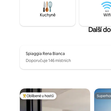
nezapome
výlety do pohoří Limbara ve výšce 1360
sardinským mořem.
m. 10 km odtud se nachází Calangianus
IT090021
se svým proslulým muzeem korku a
Kuchyně
Wifi
hroby obrů v Pascareddě.
Další d
Spiaggia Rena Bianca
Doporučuje 146 místních
Oblíbené u hostů
Superhos
Nejlepší v kategorii Oblíbené u hostů
Superhos