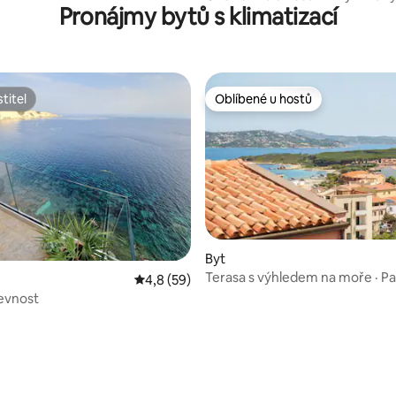
Pronájmy bytů s klimatizací
bazénem
titel
Oblíbené u hostů
titel
Oblíbené u hostů
92 z 5, 115 hodnocení
Byt
Terasa s výhledem na moře · Pa
Průměrné hodnocení 4,8 z 5, 59 hodnocení
4,8 (59)
Nový apartmán pro 4 osoby
evnost