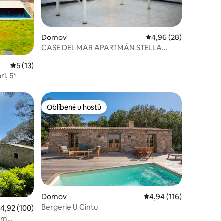
Domov
Průměrné hodnocení 4
4,96 (28)
CASE DEL MAR APARTMÁN STELLA
MARINA
Průměrné hodnocení 5 z 5, 13 hodnocení
5 (13)
i, 5*
Oblíbené u hostů
Oblíbené u hostů
í
Domov
Průměrné hodnocení 4,
4,94 (116)
Bergerie U Cintu
růměrné hodnocení 4,92 z 5, 100 hodnocení
4,92 (100)
ným