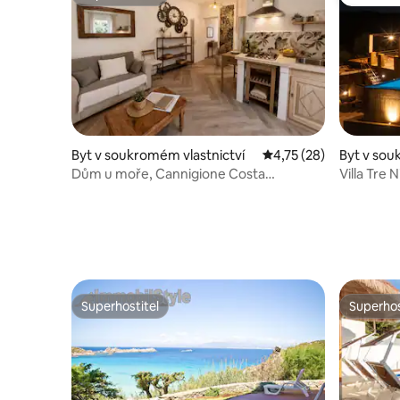
Superhostitel
Oblíbené
Byt v soukromém vlastnictví
Průměrné hodnocení 4
4,75 (28)
Byt v sou
Dům u moře, Cannigione Costa
Villa Tre N
Smeralda
Superhostitel
Superhos
Superhostitel
Superhos