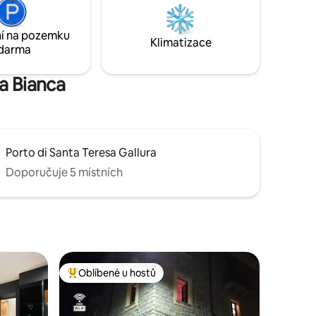
zcela
kola. Kompletní rekonstrukce v létě
u!
2020; dokončení nového bazénu: květen
í na pozemku
2021.
Klimatizace
darma
a Bianca
Porto di Santa Teresa Gallura
Doporučuje 5 místních
Oblíbené u hostů
hostů
Nejlepší v kategorii Oblíbené u hostů