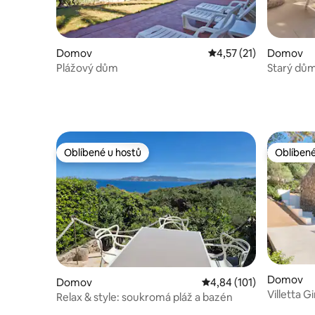
Domov
Průměrné hodnocení 4
4,57 (21)
Domov
Plážový dům
Starý dům
Oblíbené u hostů
Oblíbené
Oblíbené u hostů
Oblíbené
Domov
Domov
Průměrné hodnocení 4,
4,84 (101)
Villetta G
Relax & style: soukromá pláž a bazén