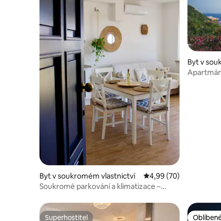
Byt v sou
Apartmán
od moře 
Byt v soukromém vlastnictví
Průměrné hodnocení 4,
4,99 (70)
Soukromé parkování a klimatizace –
útulné ubytování „Sea la Vie“ v centru
Superhostitel
Oblíbené