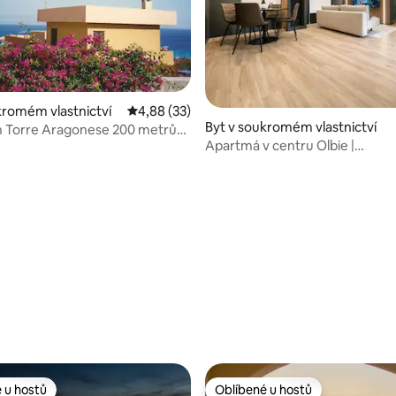
kromém vlastnictví
Průměrné hodnocení 4,88 z 5, 33 hodnocení
4,88 (33)
Byt v soukromém vlastnictví
 Torre Aragonese 200 metrů
Apartmá v centru Olbie |
R5003
Zrekonstruované + postel veliko
99 z 5, 70 hodnocení
 u hostů
Oblíbené u hostů