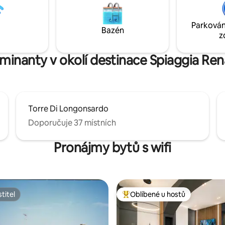
nutelné východy slunce nad
kde se můžeš omladit a cítit se 
 📌 IUN P6233 – CIN
osvěženě. Těšíme se na viděno
Parkován
C2000P6233
Bazén
z
ominanty v okolí destinace Spiaggia Ren
Torre Di Longonsardo
Doporučuje 37 místních
Pronájmy bytů s wifi
titel
Oblíbené u hostů
titel
Nejlepší v kategorii Oblíbené u 