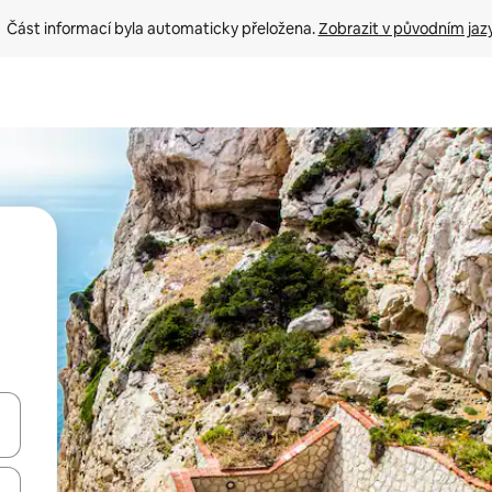
Část informací byla automaticky přeložena. 
Zobrazit v původním jaz
ázet pomocí šipek nahoru a dolů, dotykem nebo přejetím prstem.