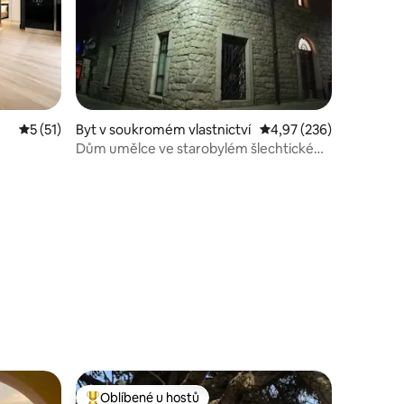
Průměrné hodnocení 5 z 5, 51 hodnocení
5 (51)
Byt v soukromém vlastnictví
Průměrné hodnocení 4,
4,97 (236)
Dům umělce ve starobylém šlechtickém
sti king
paláci
Oblíbené u hostů