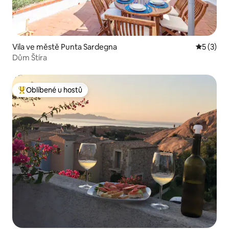
Vila ve městě Punta Sardegna
Průměrné
5 (3)
Dům Štíra
Oblíbené u hostů
Nejlepší v kategorii Oblíbené u hostů