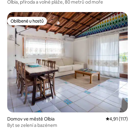
Olbia, příroda a volné pláže, 80 metrů od moře
Oblíbené u hostů
Oblíbené u hostů
Domov ve městě Olbia
Průměrné hodn
4,91 (117)
Byt se zelení a bazénem