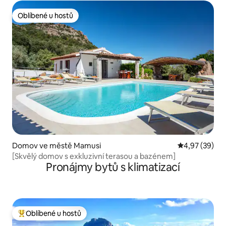
Oblíbené u hostů
Oblíbené u hostů
Domov ve městě Mamusi
Průměrné hod
4,97 (39)
[Skvělý domov s exkluzivní terasou a bazénem]
Pronájmy bytů s klimatizací
Oblíbené u hostů
Nejlepší v kategorii Oblíbené u hostů