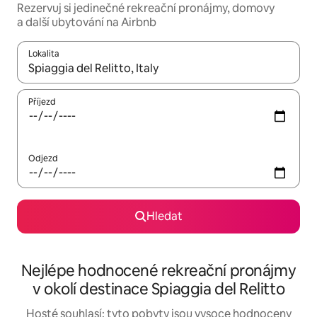
Rezervuj si jedinečné rekreační pronájmy, domovy
a další ubytování na Airbnb
Lokalita
Až budou výsledky k dispozici, můžeš si je procházet pomocí š
Příjezd
Odjezd
Hledat
Nejlépe hodnocené rekreační pronájmy
v okolí destinace Spiaggia del Relitto
Hosté souhlasí: tyto pobyty jsou vysoce hodnoceny