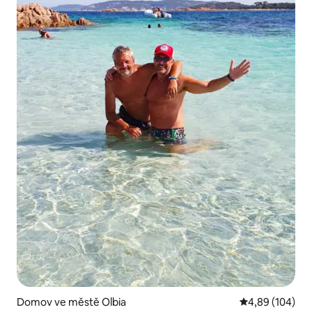
Domov ve městě Olbia
Průměrné hodno
4,89 (104)