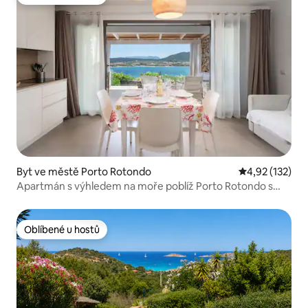
Oblíbené u hostů
Byt ve městě Porto Rotondo
Průměrné hodn
4,92 (132)
Apartmán s výhledem na moře poblíž Porto Rotondo s
bazénem
Oblíbené u hostů
Oblíbené u hostů