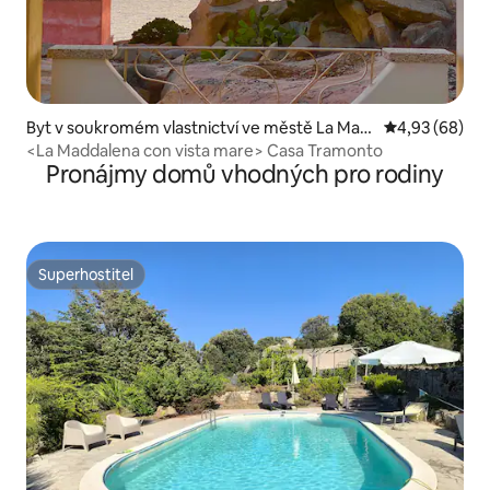
Byt v soukromém vlastnictví ve městě La Mad
Průměrné hodn
4,93 (68)
dalena
<La Maddalena con vista mare> Casa Tramonto
Pronájmy domů vhodných pro rodiny
Superhostitel
Superhostitel