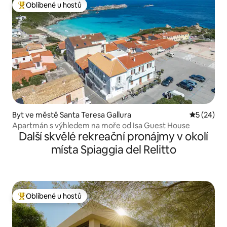
Oblíbené u hostů
Nejlepší v kategorii Oblíbené u hostů
Byt ve městě Santa Teresa Gallura
Průměrné 
5 (24)
Apartmán s výhledem na moře od Isa Guest House
Další skvělé rekreační pronájmy v okolí
místa Spiaggia del Relitto
Oblíbené u hostů
Nejlepší v kategorii Oblíbené u hostů