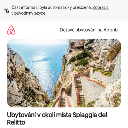
Přeskočit
Část informací byla automaticky přeložena. 
Zobrazit 
na
v původním jazyce
obsah
Dej své ubytování na Airbnb
Ubytování v okolí místa Spiaggia del
Relitto