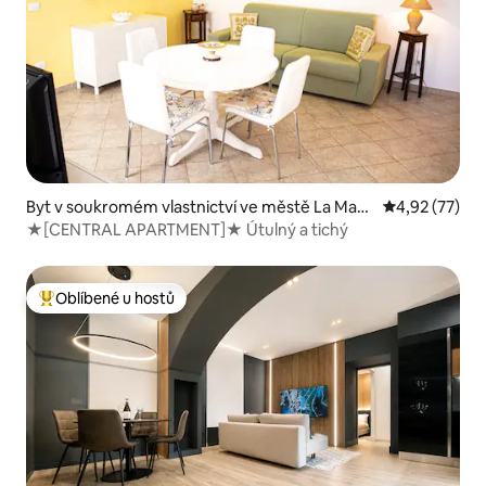
Byt v soukromém vlastnictví ve městě La Mad
Průměrné hod
4,92 (77)
dalena
★[CENTRAL APARTMENT]★ Útulný a tichý
Oblíbené u hostů
Nejlepší v kategorii Oblíbené u hostů