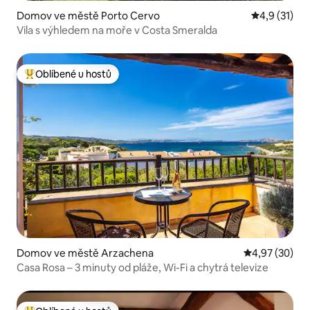
Domov ve městě Porto Cervo
Průměrné ho
4,9 (31)
Vila s výhledem na moře v Costa Smeralda
Oblíbené u hostů
Nejlepší v kategorii Oblíbené u hostů
Domov ve městě Arzachena
Průměrné hod
4,97 (30)
Casa Rosa – 3 minuty od pláže, Wi-Fi a chytrá televize