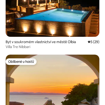
Byt v soukromém vlastnictví ve městě Olbia
Průměrné 
5 (29)
Villa Tre Nibbari
Oblíbené u hostů
Oblíbené u hostů