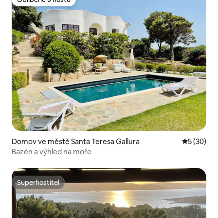
Oblíbené u hostů
Domov ve městě Santa Teresa Gallura
Průměrné 
5 (30)
Bazén a výhled na moře
Superhostitel
Superhostitel