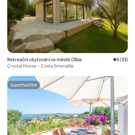
Rekreační ubytování ve městě Olbia
Průměrné 
5 (33)
Crystal House – Costa Smeralda
Superhostitel
Superhostitel