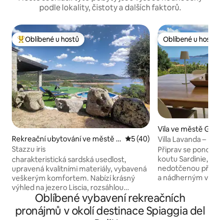
podle lokality, čistoty a dalších faktorů.
Oblíbené u hostů
Oblíbené u hostů
Nejlepší v kategorii Oblíbené u hostů
Oblíbené u hostů
Vila ve městě Golf
Rekreační ubytování ve městě L
Průměrné hodnocení 5 z 5,
5 (40)
Villa Lavanda – pří
uras
150 m
Stazzu iris
Připrav se ponořit
koutu Sardinie, o
charakteristická sardská usedlost,
nedotčenou přírod
upravená kvalitními materiály, vybavená
a nádherným výhl
veškerým komfortem. Nabízí krásný
Čerstvý vzduch a t
výhled na jezero Liscia, rozsáhlou
Oblíbené vybavení rekreačních
zapomenout na čas,
zelenou plochu pro strávení dnů v
panoramatické ter
relaxaci. Ideální pro ty, kteří se věnují
pronájmů v okolí destinace Spiaggia del
zahradě kolem do
rybolovu, sportům, jako je kanoistika,