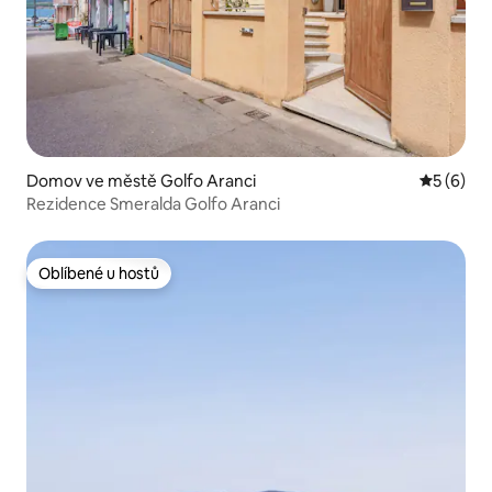
Domov ve městě Golfo Aranci
Průměrné
5 (6)
Rezidence Smeralda Golfo Aranci
Oblíbené u hostů
Oblíbené u hostů