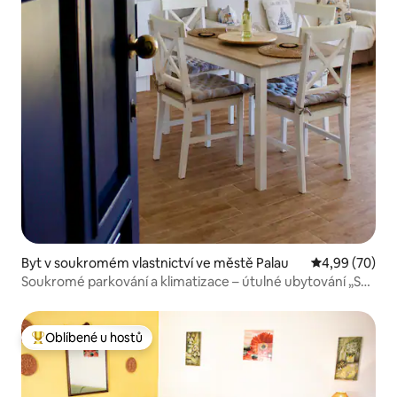
Byt v soukromém vlastnictví ve městě Palau
Průměrné hodn
4,99 (70)
Soukromé parkování a klimatizace – útulné ubytování „Sea
la Vie“ v centru
Oblíbené u hostů
Nejlepší v kategorii Oblíbené u hostů