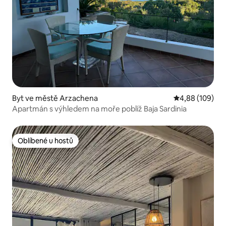
Byt ve městě Arzachena
Průměrné hodno
4,88 (109)
Apartmán s výhledem na moře poblíž Baja Sardinia
Oblíbené u hostů
Oblíbené u hostů