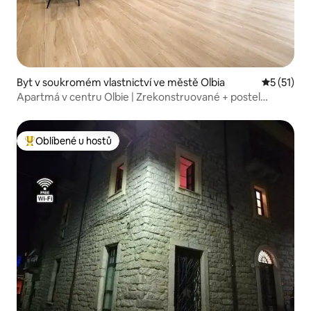
Byt v soukromém vlastnictví ve městě Olbia
Průměrné 
5 (51)
Apartmá v centru Olbie | Zrekonstruované + postel
velikosti king
Oblíbené u hostů
Nejlepší v kategorii Oblíbené u hostů