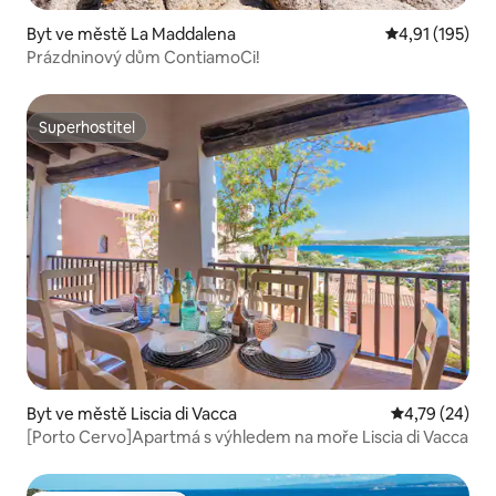
Byt ve městě La Maddalena
Průměrné hodn
4,91 (195)
Prázdninový dům ContiamoCi!
Superhostitel
Superhostitel
Byt ve městě Liscia di Vacca
Průměrné hod
4,79 (24)
[Porto Cervo]Apartmá s výhledem na moře Liscia di Vacca