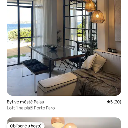
Byt ve městě Palau
Průměrné 
5 (20)
Loft 1 na pláži Porto Faro
Oblíbené u hostů