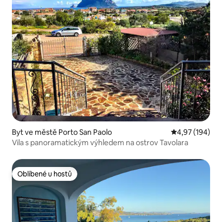
Byt ve městě Porto San Paolo
Průměrné hodn
4,97 (194)
Vila s panoramatickým výhledem na ostrov Tavolara
Oblíbené u hostů
Oblíbené u hostů