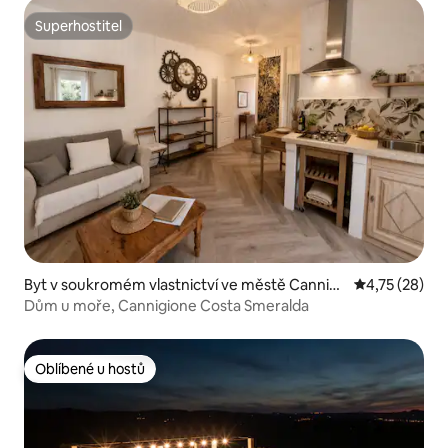
Superhostitel
Superhostitel
Byt v soukromém vlastnictví ve městě Cannigi
Průměrné hod
4,75 (28)
one
Dům u moře, Cannigione Costa Smeralda
Oblíbené u hostů
Oblíbené u hostů