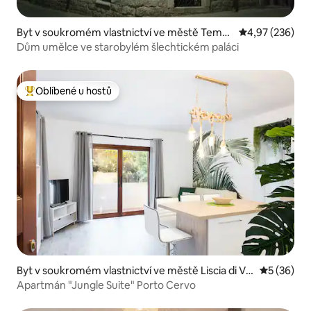
Byt v soukromém vlastnictví ve městě Tempi
Průměrné hodno
4,97 (236)
o Pausania
Dům umělce ve starobylém šlechtickém paláci
Oblíbené u hostů
Nejlepší v kategorii Oblíbené u hostů
Byt v soukromém vlastnictví ve městě Liscia di Va
Průměrné 
5 (36)
cca
Apartmán "Jungle Suite" Porto Cervo