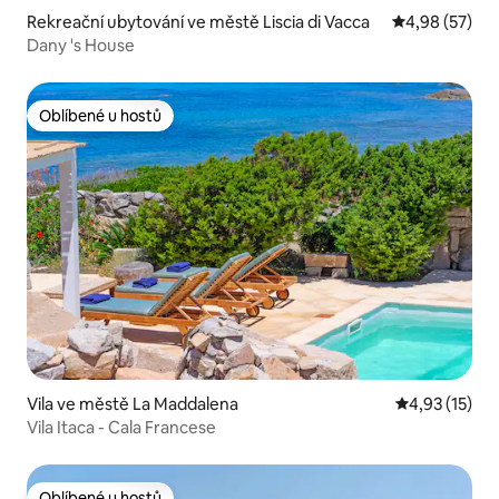
Rekreační ubytování ve městě Liscia di Vacca
Průměrné hod
4,98 (57)
Dany 's House
Oblíbené u hostů
Oblíbené u hostů
Vila ve městě La Maddalena
Průměrné hod
4,93 (15)
Vila Itaca - Cala Francese
Oblíbené u hostů