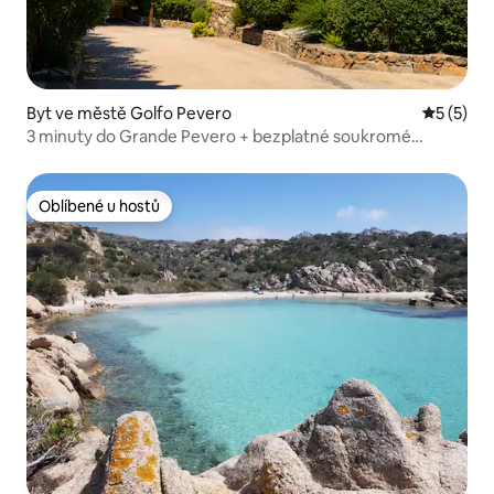
Byt ve městě Golfo Pevero
Průměrné
5 (5)
3 minuty do Grande Pevero + bezplatné soukromé
parkování
Oblíbené u hostů
Oblíbené u hostů