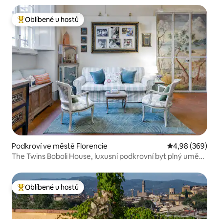
Oblíbené u hostů
Nejlepší v kategorii Oblíbené u hostů
Podkroví ve městě Florencie
Průměrné hodno
4,98 (369)
The Twins Boboli House, luxusní podkrovní byt plný umění
v historickém centru Florencie
Oblíbené u hostů
Nejlepší v kategorii Oblíbené u hostů