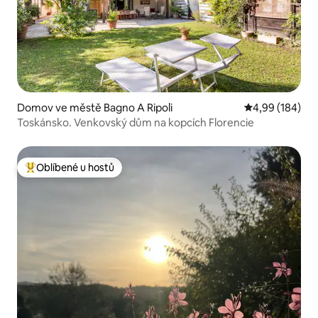
Domov ve městě Bagno A Ripoli
Průměrné hodno
4,99 (184)
Toskánsko. Venkovský dům na kopcích Florencie
Oblíbené u hostů
Nejlepší v kategorii Oblíbené u hostů