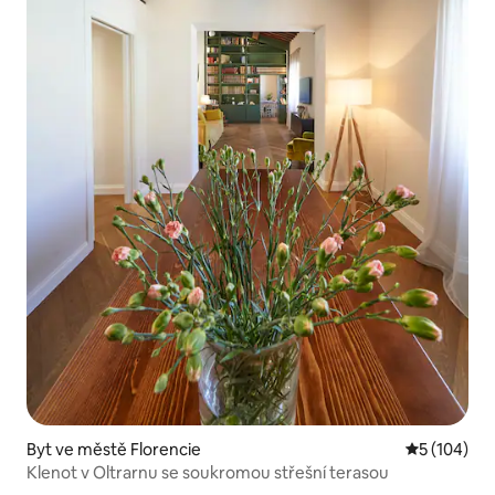
Byt ve městě Florencie
Průměrné h
5 (104)
Klenot v Oltrarnu se soukromou střešní terasou