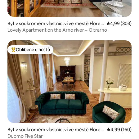
Byt v soukromém vlastnictví ve městě Floren
Průměrné hodno
4,99 (303)
cie
Lovely Apartment on the Arno river ~ Oltrarno
Oblíbené u hostů
Nejlepší v kategorii Oblíbené u hostů
Byt v soukromém vlastnictví ve městě Floren
Průměrné hodno
4,99 (160)
cie
Duomo Five Star