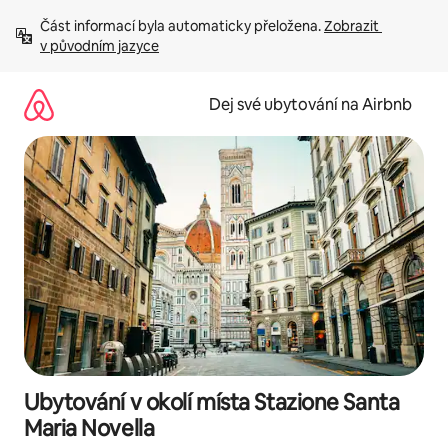
Přeskočit
Část informací byla automaticky přeložena. 
Zobrazit 
na
v původním jazyce
obsah
Dej své ubytování na Airbnb
Ubytování v okolí místa Stazione Santa
Maria Novella