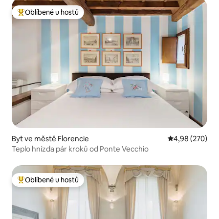
Oblíbené u hostů
Nejlepší v kategorii Oblíbené u hostů
Byt ve městě Florencie
Průměrné hodno
4,98 (270)
Teplo hnízda pár kroků od Ponte Vecchio
Oblíbené u hostů
Nejlepší v kategorii Oblíbené u hostů