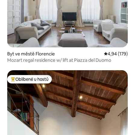
Byt ve městě Florencie
Průměrné hodn
4,94 (179)
Mozart regal residence w/ lift at Piazza del Duomo
Oblíbené u hostů
Nejlepší v kategorii Oblíbené u hostů