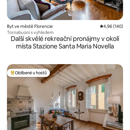
Byt ve městě Florencie
Průměrné hodno
4,96 (140)
Tornabuoni s výhledem
Další skvělé rekreační pronájmy v okolí
místa Stazione Santa Maria Novella
Oblíbené u hostů
Nejlepší v kategorii Oblíbené u hostů