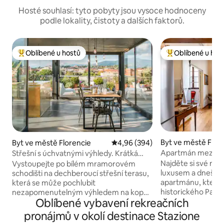
Hosté souhlasí: tyto pobyty jsou vysoce hodnoceny
podle lokality, čistoty a dalších faktorů.
Oblíbené u hostů
Oblíbené u hos
Nejlepší v kategorii Oblíbené u hostů
Nejlepší v kategor
Byt ve městě Flor
Byt ve městě Florencie
Průměrné hodnocení 4,96 z 5, 3
4,96 (394)
Apartmán mezi his
Střešní s úchvatnými výhledy. Krátká
poblíž katedrály
procházka k Duomo.
Najděte si své mí
Vystoupejte po bílém mramorovém
luxusem a dnešní 
schodišti na dechberoucí střešní terasu,
apartmánu, který j
která se může pochlubit
historického Pala
nezapomenutelným výhledem na kopce
Oblíbené vybavení rekreačních
vybaven veškerý
obklopující Florencii a historické
vysokými stropy, k
centrum. Tento byt byl nově
pronájmů v okolí destinace Stazione
původní výzdobu,
zrekonstruován a kombinuje různé