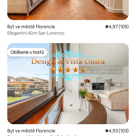
Byt ve městě Florencie
Průměrné hodn
4,97 (105)
Elegantní dům San Lorenzo
Oblíbené u hostů
Oblíbené u hostů
Byt ve městě Florencie
Průměrné hodn
4,93 (103)