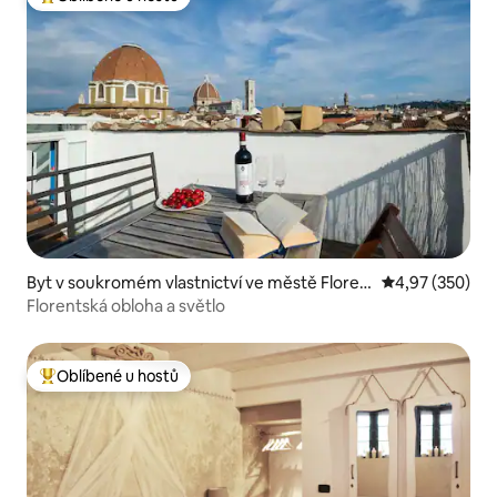
Nejlepší v kategorii Oblíbené u hostů
Byt v soukromém vlastnictví ve městě Floren
Průměrné hodno
4,97 (350)
cie
Florentská obloha a světlo
Oblíbené u hostů
Nejlepší v kategorii Oblíbené u hostů