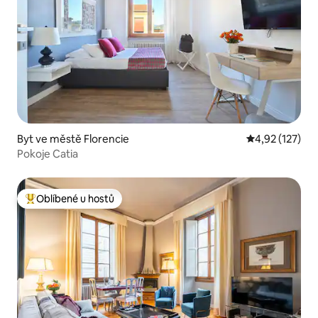
Byt ve městě Florencie
Průměrné hodn
4,92 (127)
Pokoje Catia
Oblíbené u hostů
Nejlepší v kategorii Oblíbené u hostů