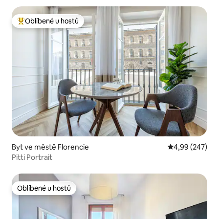
Oblíbené u hostů
Nejlepší v kategorii Oblíbené u hostů
Byt ve městě Florencie
Průměrné hodno
4,99 (247)
Pitti Portrait
Oblíbené u hostů
Oblíbené u hostů