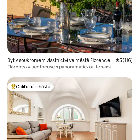
Byt v soukromém vlastnictví ve městě Florencie
Průměrné h
5 (116)
Florentský penthouse s panoramatickou terasou
Oblíbené u hostů
Nejlepší v kategorii Oblíbené u hostů