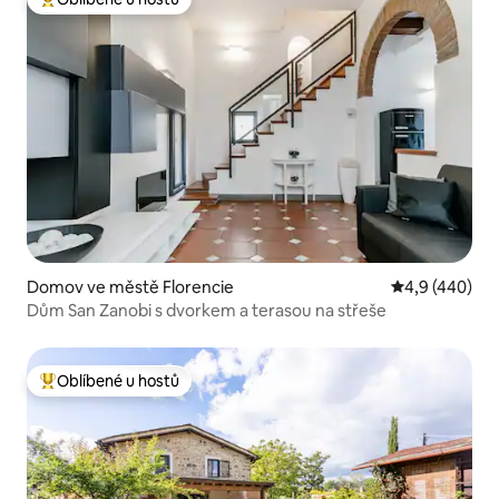
Nejlepší v kategorii Oblíbené u hostů
Domov ve městě Florencie
Průměrné hod
4,9 (440)
Dům San Zanobi s dvorkem a terasou na střeše
Oblíbené u hostů
Nejlepší v kategorii Oblíbené u hostů