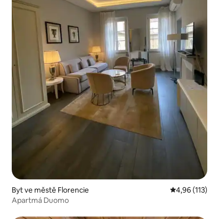
Byt ve městě Florencie
Průměrné hodn
4,96 (113)
Apartmá Duomo