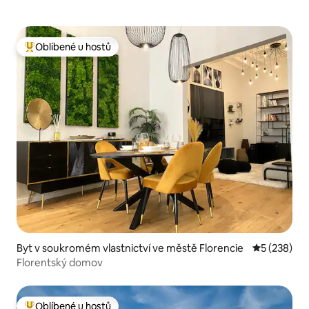
Oblíbené u hostů
Nejlepší v kategorii Oblíbené u hostů
Byt v soukromém vlastnictví ve městě Florencie
Průměrné ho
5 (238)
Florentský domov
Oblíbené u hostů