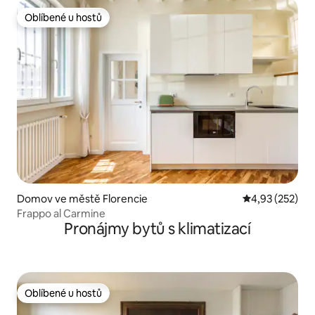
Oblíbené u hostů
Oblíbené u hostů
Domov ve městě Florencie
Průměrné hodn
4,93 (252)
Frappo al Carmine
Pronájmy bytů s klimatizací
Oblíbené u hostů
Oblíbené u hostů