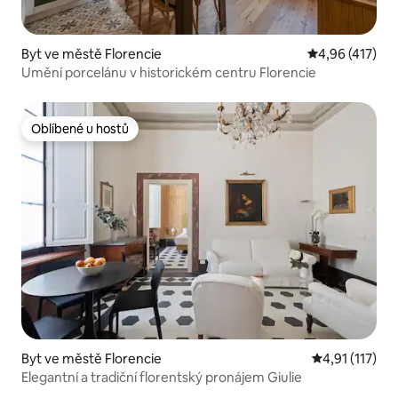
Byt ve městě Florencie
Průměrné hodn
4,96 (417)
Umění porcelánu v historickém centru Florencie
Oblíbené u hostů
Oblíbené u hostů
Byt ve městě Florencie
Průměrné hodn
4,91 (117)
Elegantní a tradiční florentský pronájem Giulie