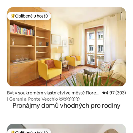
Oblíbené u hostů
Nejlepší v kategorii Oblíbené u hostů
Byt v soukromém vlastnictví ve městě Floren
Průměrné hodno
4,97 (303)
cie
I Gerani al Ponte Vecchio 🏵🏵🏵🏵🏵
Pronájmy domů vhodných pro rodiny
Oblíbené u hostů