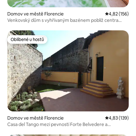
Domov ve městě Florencie
Průměrné hodn
4,82 (156)
Venkovský dům s vyhřívaným bazénem poblíž centra
města
Oblíbené u hostů
Oblíbené u hostů
Domov ve městě Florencie
Průměrné hodn
4,83 (139)
Casa del Tango mezi pevností Forte Belvedere a
zahradami Villa Bardini