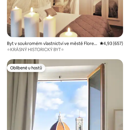
Byt v soukromém vlastnictví ve městě Floren
Průměrné hodno
4,93 (657)
cie
⭐️KRÁSNÝ HISTORICKÝ BYT⭐️
Oblíbené u hostů
Oblíbené u hostů