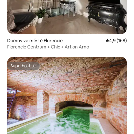
Domov ve městě Florencie
Průměrné hod
4,9 (168)
Florencie Centrum + Chic + Art on Arno
Superhostitel
Superhostitel