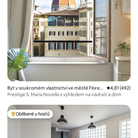
Byt v soukromém vlastnictví ve městě Floren
Průměrné hodn
4,81 (492)
cie
Prestige S. Maria Novella s výhledem na nádraží a dóm
Oblíbené u hostů
Nejlepší v kategorii Oblíbené u hostů