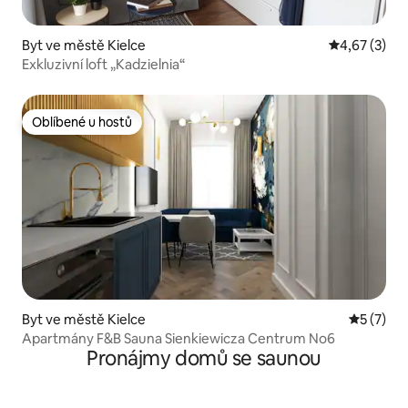
Byt ve městě Kielce
Průměrné ho
4,67 (3)
Exkluzivní loft „Kadzielnia“
Oblíbené u hostů
Oblíbené u hostů
Byt ve městě Kielce
Průměrné
5 (7)
Apartmány F&B Sauna Sienkiewicza Centrum No6
Pronájmy domů se saunou