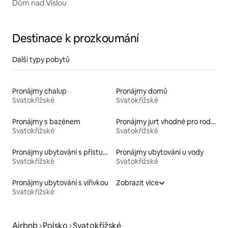
Dům nad Vislou
Destinace k prozkoumání
Další typy pobytů
Pronájmy chalup
Pronájmy domů
Svatokřížské
Svatokřížské
Pronájmy s bazénem
Pronájmy jurt vhodné pro rodiny s dětmi
Svatokřížské
Svatokřížské
Pronájmy ubytování s přístupem k jezeru
Pronájmy ubytování u vody
Svatokřížské
Svatokřížské
Pronájmy ubytování s vířivkou
Zobrazit více
Svatokřížské
Airbnb
Polsko
Svatokřížské