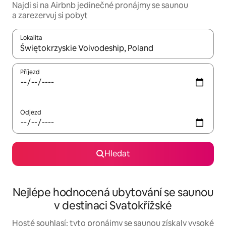
Najdi si na Airbnb jedinečné pronájmy se saunou
a zarezervuj si pobyt
Lokalita
Až budou výsledky k dispozici, můžeš si je procházet pomocí š
Příjezd
Odjezd
Hledat
Nejlépe hodnocená ubytování se saunou
v destinaci Svatokřížské
Hosté souhlasí: tyto pronájmy se saunou získaly vysoké