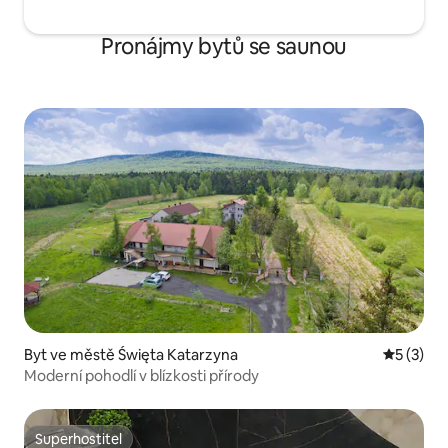
Pronájmy bytů se saunou
Byt ve městě Święta Katarzyna
Průměrné
5 (3)
Moderní pohodlí v blízkosti přírody
Superhostitel
Superhostitel