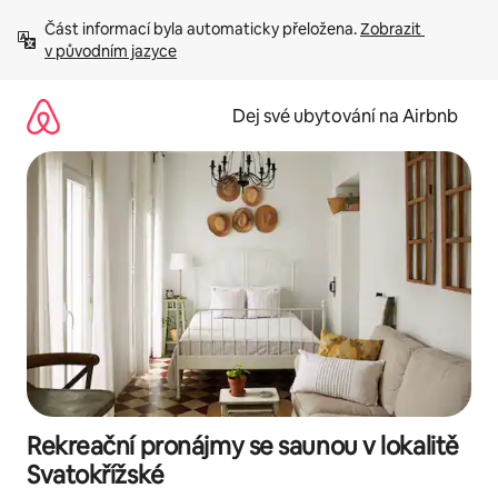
Přeskočit
Část informací byla automaticky přeložena. 
Zobrazit 
na
v původním jazyce
obsah
Dej své ubytování na Airbnb
Rekreační pronájmy se saunou v lokalitě
Svatokřížské