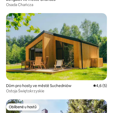
Osada Chańcza
Dům pro hosty ve městě Suchedniów
Průměrné h
4,6 (5)
Ostoja Świętokrzyskie
Oblíbené u hostů
Oblíbené u hostů