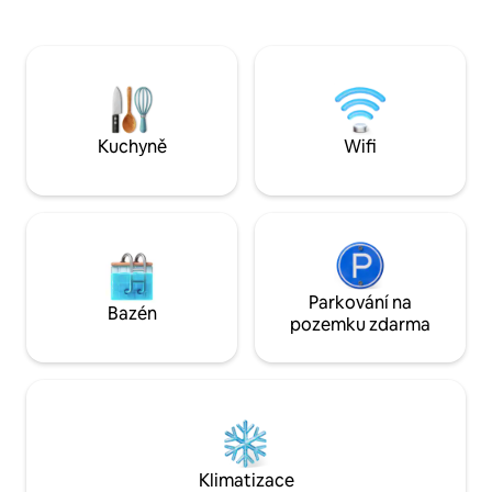
ložnicemi a velkou pohovkou
as: Castle in Chęc
(nerozkládací) •bazén (v létě) •saunu
Paradise, Knight '
a baňu pro chladnější večery •vířivku
Open-Air Museum o
•místo pro táborák a grilování •zip line,
Příplatek
žebříky, domeček, pískoviště,
trampolínu pro ty nejmenší Srdečně Vás
zveme!
Kuchyně
Wifi
Parkování na
Bazén
pozemku zdarma
Klimatizace