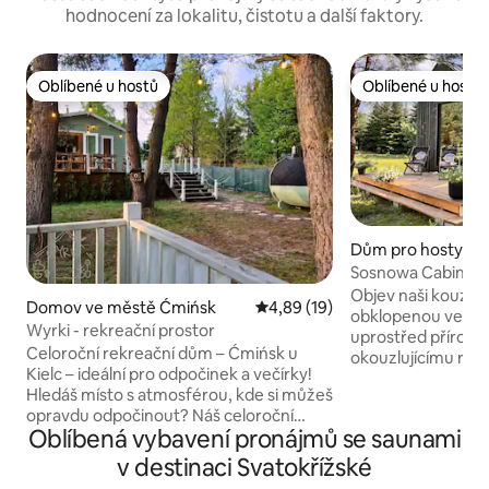
hodnocení za lokalitu, čistotu a další faktory.
Oblíbené u hostů
Oblíbené u hostů
Oblíbené u hostů
Oblíbené u hostů
Dům pro hosty ve 
ce
Sosnowa Cabin - 
Objev naši kouzel
Domov ve městě Ćmińsk
Průměrné hodnocení 4,89 z 5,
4,89 (19)
obklopenou velkým
Wyrki - rekreační prostor
uprostřed přírody
Celoroční rekreační dům – Ćmińsk u
okouzlujícímu rybní
Kielc – ideální pro odpočinek a večírky!
malebným molem. 
Hledáš místo s atmosférou, kde si můžeš
*vířivce s výhlede
opravdu odpočinout? Náš celoroční
estary, nebo se po
Oblíbená vybavení pronájmů se saunami
domek v Ćmińsku není jen ubytováním –
pod stromem. For 
je to prostor vytvořený se srdcem a
*kayaking in Nida a
v destinaci Svatokřížské
vášní. Co najdeš na místě? •Domek se 2
as *trips to the ne