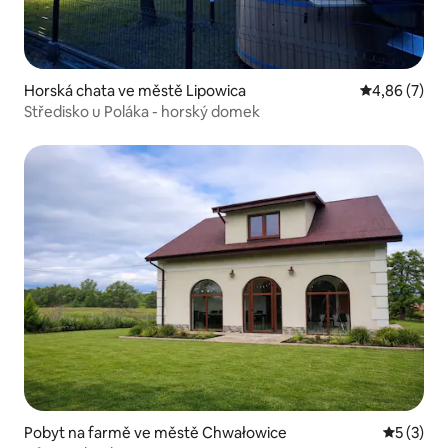
Horská chata ve městě Lipowica
Průměrné ho
4,86 (7)
Středisko u Poláka - horský domek
Pobyt na farmě ve městě Chwałowice
Průměrné
5 (3)