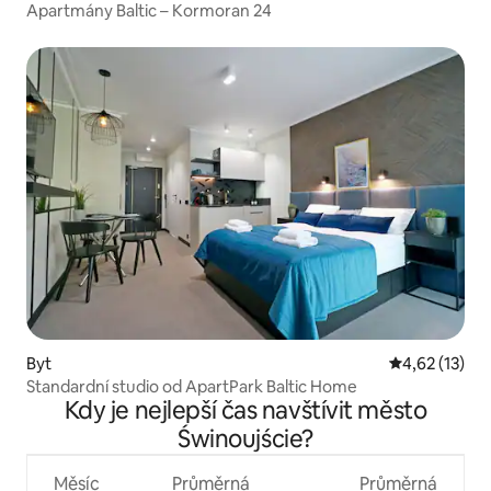
Apartmány Baltic – Kormoran 24
Byt
Průměrné hod
4,62 (13)
Standardní studio od ApartPark Baltic Home
Kdy je nejlepší čas navštívit město
Świnoujście?
Měsíc
Průměrná
Průměrná