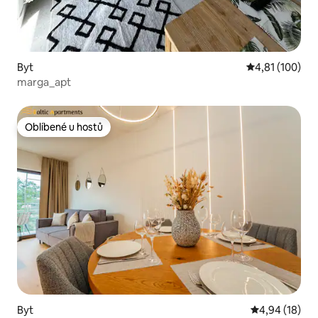
Byt
Průměrné hodn
4,81 (100)
marga_apt
Oblíbené u hostů
Oblíbené u hostů
Byt
Průměrné hod
4,94 (18)