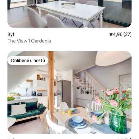
Byt
Průměrné hod
4,96 (27)
The View 1 Gardenia
Oblíbené u hostů
Oblíbené u hostů