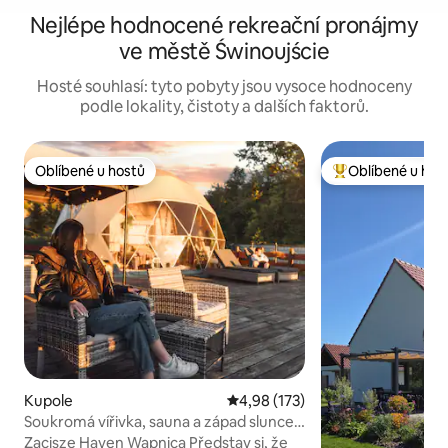
Nejlépe hodnocené rekreační pronájmy
ve městě Świnoujście
Hosté souhlasí: tyto pobyty jsou vysoce hodnoceny
podle lokality, čistoty a dalších faktorů.
Oblíbené u hostů
Oblíbené u hos
Oblíbené u hostů
Nejlepší v kategor
Kupole
Průměrné hodnocení 4,98 z 5, 
4,98 (173)
Soukromá vířivka, sauna a západ slunce
v domě ve tvaru kupole
Zacisze Haven Wapnica Představ si, že