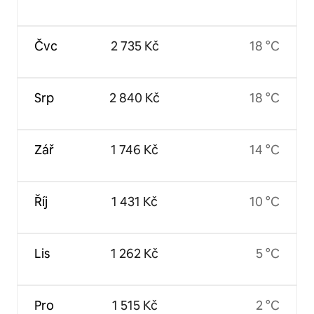
Čvc
2 735 Kč
18 °C
Srp
2 840 Kč
18 °C
Zář
1 746 Kč
14 °C
Říj
1 431 Kč
10 °C
Lis
1 262 Kč
5 °C
Pro
1 515 Kč
2 °C