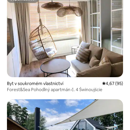
Superhostitel
Byt v soukromém vlastnictví
Průměrné hod
4,67 (95)
Forest&Sea Pohodlný apartmán č. 4 Świnoujście