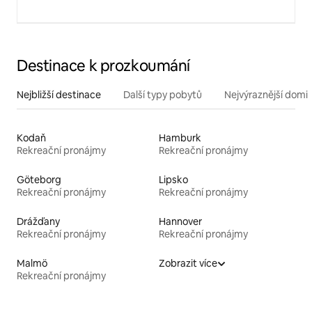
Destinace k prozkoumání
Nejbližší destinace
Další typy pobytů
Nejvýraznější domin
Kodaň
Hamburk
Rekreační pronájmy
Rekreační pronájmy
Göteborg
Lipsko
Rekreační pronájmy
Rekreační pronájmy
Drážďany
Hannover
Rekreační pronájmy
Rekreační pronájmy
Malmö
Zobrazit více
Rekreační pronájmy