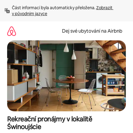
Přeskočit
Část informací byla automaticky přeložena. 
Zobrazit 
na
v původním jazyce
obsah
Dej své ubytování na Airbnb
Rekreační pronájmy v lokalitě
Świnoujście