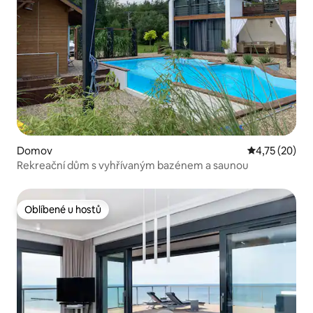
Domov
Průměrné hod
4,75 (20)
Rekreační dům s vyhřívaným bazénem a saunou
Oblíbené u hostů
Oblíbené u hostů