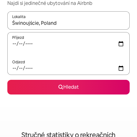
Najdi si jedinečné ubytování na Airbnb
Lokalita
Až budou výsledky k dispozici, můžeš si je procházet pomocí š
Příjezd
Odjezd
Hledat
Stručné statistiky o rekreačních