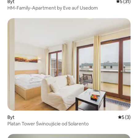
Byt
Průměrné 
5 (31)
HM-Family-Apartment by Eve auf Usedom
Byt
Průměrné
5 (3)
Platan Tower Świnoujście od Solarento