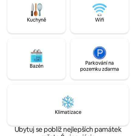
sloganu obdivovan
dívají do očí .
Kuchyně
Wifi
Parkování na
Bazén
pozemku zdarma
Klimatizace
Ubytuj se poblíž nejlepších památek