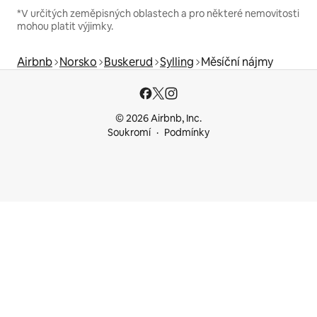
*V určitých zeměpisných oblastech a pro některé nemovitosti
mohou platit výjimky.
Airbnb
Norsko
Buskerud
Sylling
Měsíční nájmy
© 2026 Airbnb, Inc.
Soukromí
Podmínky