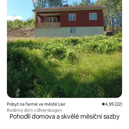
Pobyt na farmě ve městě Lier
Průměrné hod
4,95 (22)
Rodinný dům v Øverskogen
Pohodlí domova a skvělé měsíční sazby