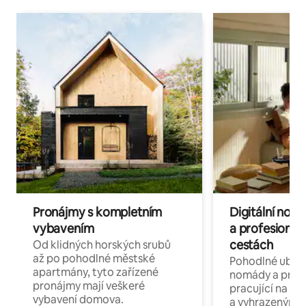
Pronájmy s kompletním
Digitální nom
vybavením
a profesionál
cestách
Od klidných horských srubů
až po pohodlné městské
Pohodlné ubyto
apartmány, tyto zařízené
nomády a profe
pronájmy mají veškeré
pracující na dál
vybavení domova.
a vyhrazenými 