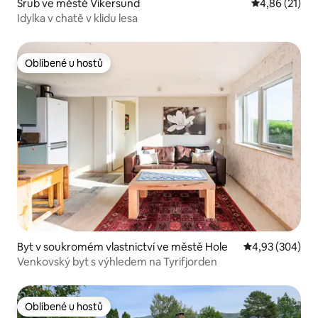
Srub ve městě Vikersund
Průměrné hod
4,86 (21)
Idylka v chatě v klidu lesa
Oblíbené u hostů
Oblíbené u hostů
Byt v soukromém vlastnictví ve městě Hole
Průměrné hodno
4,93 (304)
Venkovský byt s výhledem na Tyrifjorden
Oblíbené u hostů
Oblíbené u hostů