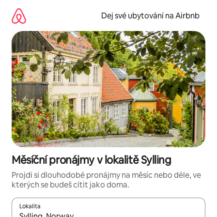
Přeskočit
na
Dej své ubytování na Airbnb
obsah
Měsíční pronájmy v lokalitě Sylling
Projdi si dlouhodobé pronájmy na měsíc nebo déle, ve
kterých se budeš cítit jako doma.
Lokalita
Až budou výsledky k dispozici, můžeš si je procházet pomocí š