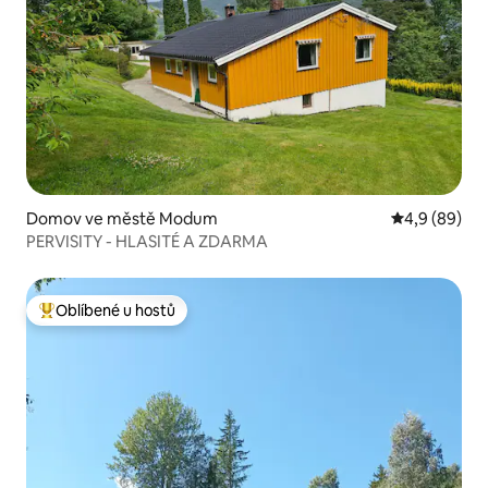
Domov ve městě Modum
Průměrné ho
4,9 (89)
PERVISITY - HLASITÉ A ZDARMA
Oblíbené u hostů
Nejlepší v kategorii Oblíbené u hostů