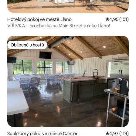
Hotelový pokoj ve městě Llano
Průměrné hodn
4,95 (101)
VÍŘIVKA – procházka na Main Street a řeku Llano!
Oblíbené u hostů
Oblíbené u hostů
Soukromý pokoj ve městě Canton
Průměrné hodn
4,97 (119)