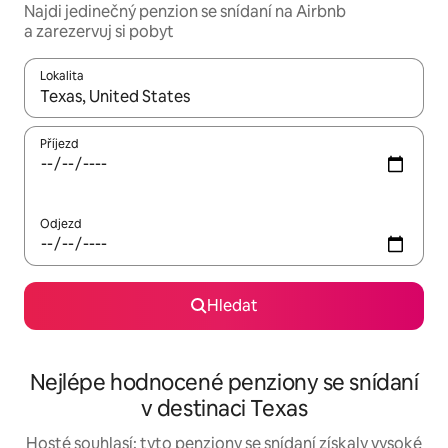
Najdi jedinečný penzion se snídaní na Airbnb
a zarezervuj si pobyt
Lokalita
Až budou výsledky k dispozici, můžeš si je procházet pomocí š
Příjezd
Odjezd
Hledat
Nejlépe hodnocené penziony se snídaní
v destinaci Texas
Hosté souhlasí: tyto penziony se snídaní získaly vysoké