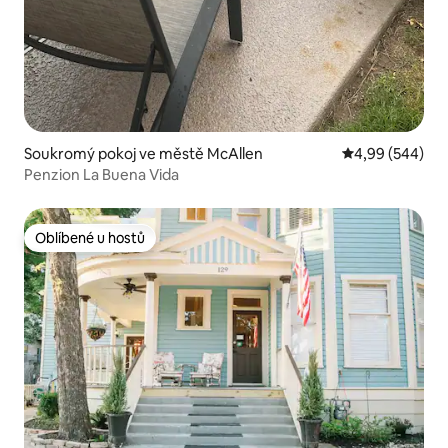
Soukromý pokoj ve městě McAllen
Průměrné hodno
4,99 (544)
Penzion La Buena Vida
Oblíbené u hostů
Oblíbené u hostů