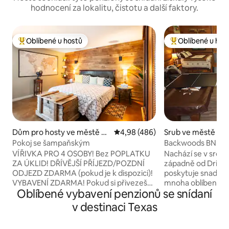
hodnocení za lokalitu, čistotu a další faktory.
Oblíbené u hostů
Oblíbené u hos
Nejlepší v kategorii Oblíbené u hostů
Nejlepší v kategor
Dům pro hosty ve městě Fr
Průměrné hodnocení 4,98 z 5, 
4,98 (486)
Srub ve městě Dri
edericksburg
ngs
Pokoj se šampaňským
Backwoods BNB in 
on 23 akrů
VÍŘIVKA PRO 4 OSOBY! Bez POPLATKU
Nachází se v srdci 
ZA ÚKLID! DŘÍVĚJŠÍ PŘÍJEZD/POZDNÍ
západně od Drippi
ODJEZD ZDARMA (pokud je k dispozici)!
poskytuje snadný 
VYBAVENÍ ZDARMA! Pokud si přivezeš
mnoha oblíbených 
Oblíbené vybavení penzionů se snídaní
vlastní nabíjecí kabel pro elektromobil,
jako jsou Austin, 
můžeš zdarma používat zásuvku 30 A
Fredericksburg a 
v destinaci Texas
nebo 50 A. Zdarma mražené sušenky
lůžka, obývací poko
s klobásou, vejcem a sýrem a nanuky.
koupelnu a sprchu.