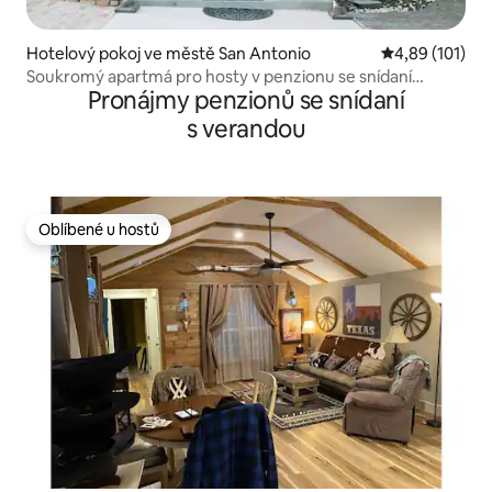
Hotelový pokoj ve městě San Antonio
Průměrné hodn
4,89 (101)
Soukromý apartmá pro hosty v penzionu se snídaní
Pronájmy penzionů se snídaní
s výhledem na Riverwalk
s verandou
Oblíbené u hostů
Oblíbené u hostů