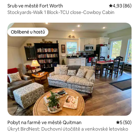
Srub ve městě Fort Worth
Průměrné hodn
4,93 (86)
Stockyards-Walk 1 Block-TCU close-Cowboy Cabin
Oblíbené u hostů
Oblíbené u hostů
Pobyt na farmě ve městě Quitman
Průměrné 
5 (50)
Úkryt BirdNest: Duchovní útočiště a venkovské letovisko