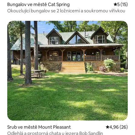
Bungalov ve městě Cat Spring
Průměrné 
5 (15)
Okouzlující bungalov se 2 ložnicemi a soukromou vířivkou
Srub ve městě Mount Pleasant
Průměrné hodn
4,96 (26)
Odlehlá a prostorná chata u jezera Bob Sandlin