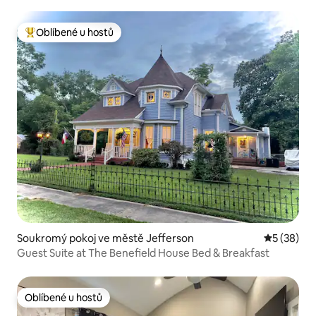
Jefferson, Texas
Oblíbené u hostů
Nejlepší v kategorii Oblíbené u hostů
Soukromý pokoj ve městě Jefferson
Průměrné 
5 (38)
Guest Suite at The Benefield House Bed & Breakfast
Oblíbené u hostů
Oblíbené u hostů