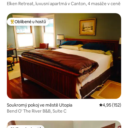
Elken Retreat, luxusní apartmá v Canton, 4 masáže v ceně
Oblíbené u hostů
Nejlepší v kategorii Oblíbené u hostů
Soukromý pokoj ve městě Utopia
Průměrné hodn
4,95 (152)
Bend O' The River B&B, Suite C