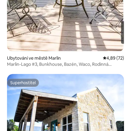
Ubytování ve městě Marlin
Průměrné hod
4,89 (72)
Marlin-Lago #3, Bunkhouse, Bazén, Waco, Rodinná
zábava!
Superhostitel
Superhostitel