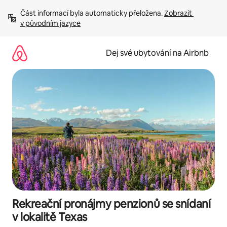
Přeskočit
Část informací byla automaticky přeložena. 
Zobrazit 
na
v původním jazyce
obsah
Dej své ubytování na Airbnb
Rekreační pronájmy penzionů se snídaní
v lokalitě Texas