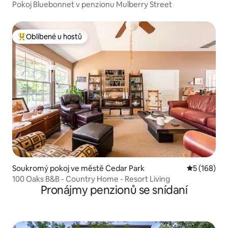
Pokoj Bluebonnet v penzionu Mulberry Street
Oblíbené u hostů
Nejlepší v kategorii Oblíbené u hostů
Soukromý pokoj ve městě Cedar Park
Průměrné h
5 (168)
100 Oaks B&B - Country Home - Resort Living
Pronájmy penzionů se snídaní