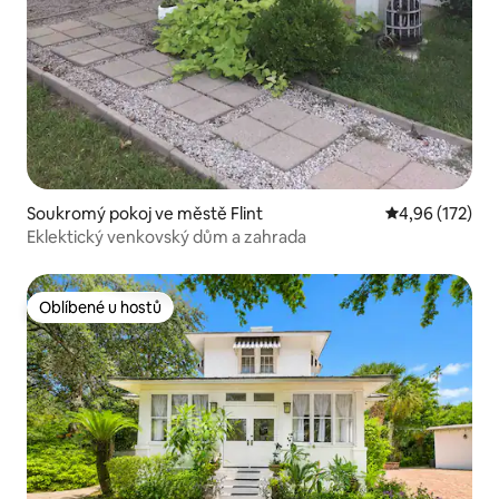
Soukromý pokoj ve městě Flint
Průměrné hodn
4,96 (172)
Eklektický venkovský dům a zahrada
Oblíbené u hostů
Oblíbené u hostů