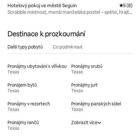
Hotelový pokoj ve městě Seguin
Průměrné
5 (8)
Scrabble místnost, menší manželská postel – spěte, hrajte
a získejte skvělé body
Destinace k prozkoumání
Další typy pobytů
Co podniknout
Pronájmy ubytování s vířivkou
Pronájmy srubů
Texas
Texas
Pronájem bytů
Pronájmy jurt
Texas
Texas
Pronájmy v rezortech
Pronájmy panských sídel
Texas
Texas
Pronájmy rančů
Zobrazit více
Texas