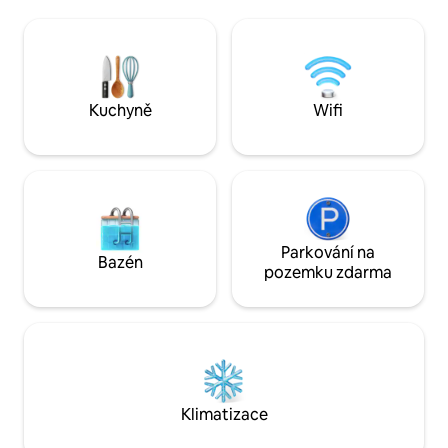
Domníváme se, že bys za ceny ve
spousta divoké zv
Fredericksburgu měl/a dostat víc! Náš
pocit, že jste v les
PENZION je v soukromém vlastnictví
civilizace. Komunitní bazén je k dispozici
a soukromě jej spravujeme. Skládá se z
hostům 2 hodiny d
velkého hlavního apartmá, 65" RokuT.V. s
do 15:00 s přede
prostorovým zvukem, plně vybavené
rezervací. Pravidla
Kuchyně
Wifi
kuchyně, plně vybavené koupelny s
užívání musí být 
DEŠŤOVOU SPRCHOVOU KOUTEM,
pračky/sušičky. Maximálně 3 osoby na
kód. BŮH ŽEHNEJ!
Parkování na
Bazén
pozemku zdarma
Klimatizace