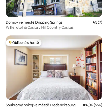
Domov ve městě Dripping Springs
Průměrné
5 (7)
Willie, útulná Casita v Hill Country Casitas
Oblíbené u hostů
Nejlepší v kategorii Oblíbené u hostů
Soukromý pokoj ve městě Fredericksburg
Průměrné hodno
4,96 (556)