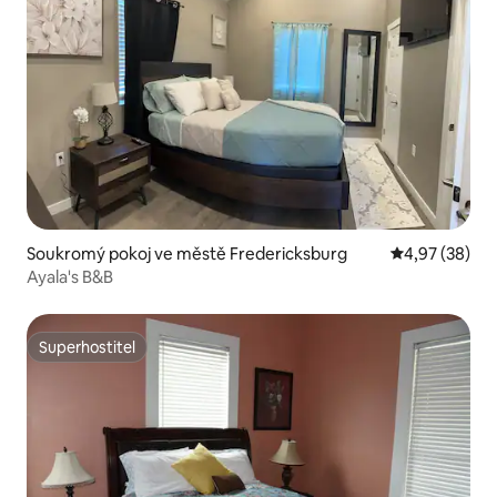
Soukromý pokoj ve městě Fredericksburg
Průměrné hod
4,97 (38)
Ayala's B&B
Superhostitel
Superhostitel