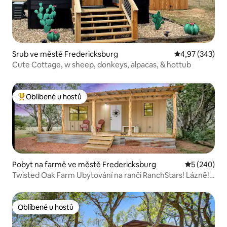
Srub ve městě Fredericksburg
Průměrné hodno
4,97 (343)
Cute Cottage, w sheep, donkeys, alpacas, & hottub
Oblíbené u hostů
Nejlepší v kategorii Oblíbené u hostů
Pobyt na farmě ve městě Fredericksburg
Průměrné ho
5 (240)
Twisted Oak Farm Ubytování na ranči RanchStars! Lázně!
Jeleni! Relax!
Oblíbené u hostů
Oblíbené u hostů