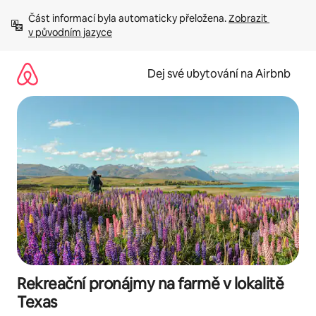
Přeskočit
Část informací byla automaticky přeložena. 
Zobrazit 
na
v původním jazyce
obsah
Dej své ubytování na Airbnb
Rekreační pronájmy na farmě v lokalitě
Texas