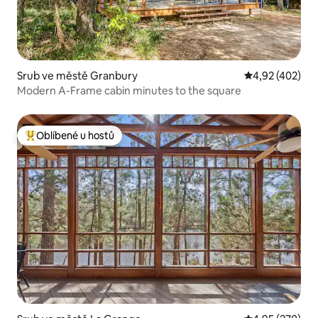
Srub ve městě Granbury
Průměrné hodn
4,92 (402)
Modern A-Frame cabin minutes to the square
Oblíbené u hostů
Nejlepší v kategorii Oblíbené u hostů