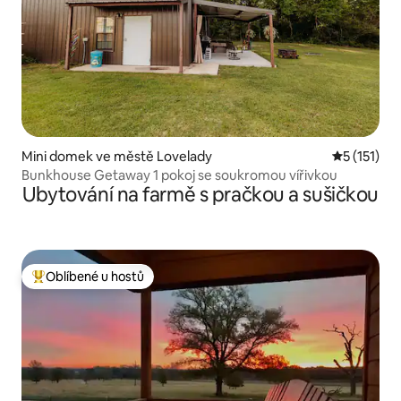
Mini domek ve městě Lovelady
Průměrné h
5 (151)
Bunkhouse Getaway 1 pokoj se soukromou vířivkou
Ubytování na farmě s pračkou a sušičkou
Oblíbené u hostů
Nejlepší v kategorii Oblíbené u hostů