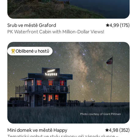
Srub ve městě Graford
Průměrné hodn
4,99 (175)
PK Waterfront Cabin with Million-Dollar Views!
Oblíbené u hostů
Nejlepší v kategorii Oblíbené u hostů
Mini domek ve městě Happy
Průměrné hodno
4,98 (352)
Tematický pobyt ve stylu saloonu při západu slunce –