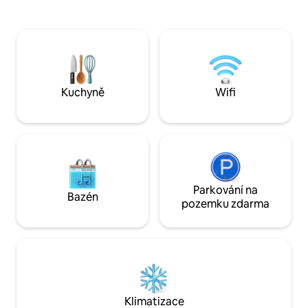
velikosti King. Vyc
koženou pohovku k relaxaci. V podkroví
velký pozemek s 
nahoře jsou dvě samostatná lůžka, která
pekanovými a živ
slouží jako další místo na spaní pro děti
na rozlehlou male
nebo hosty. Venku si můžeš vychutnat
a miniaturní oslíky
klidný výhled na rybník ze své soukromé
houpacích křeslec
vířivky, posedět u ohniště nebo si
se zahlédnout jel
ugrilovat večeři na grilu na dřevěné uhlí
Kuchyně
Wifi
chýlit ke konci, od
a užívat si klidné prostředí východního
ohniště!
Texasu.
Parkování na
Bazén
pozemku zdarma
Klimatizace