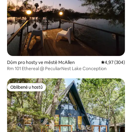
Dům pro hosty ve městě McAllen
Průměrné hodno
4,97 (304)
Rm 101 Ethereal @ PeculiarNest Lake Conception
Oblíbené u hostů
Oblíbené u hostů