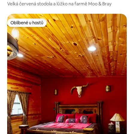
Velká červená stodola a lůžko na farmě Moo & Bray
Oblíbené u hostů
Oblíbené u hostů