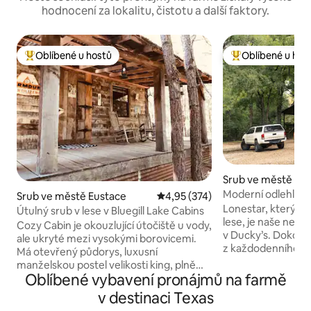
hodnocení za lokalitu, čistotu a další faktory.
Oblíbené u hostů
Oblíbené u hos
Nejlepší v kategorii Oblíbené u hostů
Nejlepší v kategor
Srub ve městě We
Moderní odlehlý s
Srub ve městě Eustace
Průměrné hodnocení 4,95 z 5, 
4,95 (374)
výhledem do kraji
Lonestar, který se
Útulný srub v lese v Bluegill Lake Cabins
lese, je naše nejod
Cozy Cabin je okouzlující útočiště u vody,
v Ducky’s. Dokonal
ale ukryté mezi vysokými borovicemi.
z každodenního ži
Má otevřený půdorys, luxusní
chata postrádá ve
manželskou postel velikosti king, plně
a všechny vymoženo
Oblíbené vybavení pronájmů na farmě
vybavenou koupelnu s vanou na
plně vybavená kuc
nožičkách, zařízenou kuchyni se vším, co
v destinaci Texas
kabina a pohodlné
potřebujete k vaření, a pohodlnou