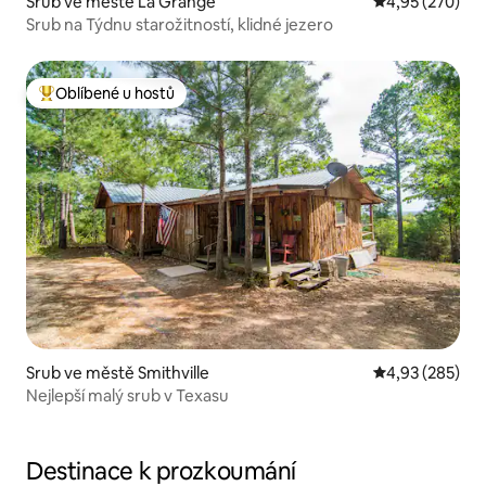
Srub ve městě La Grange
Průměrné hodno
4,95 (270)
Srub na Týdnu starožitností, klidné jezero
Oblíbené u hostů
Nejlepší v kategorii Oblíbené u hostů
Srub ve městě Smithville
Průměrné hodno
4,93 (285)
Nejlepší malý srub v Texasu
Destinace k prozkoumání