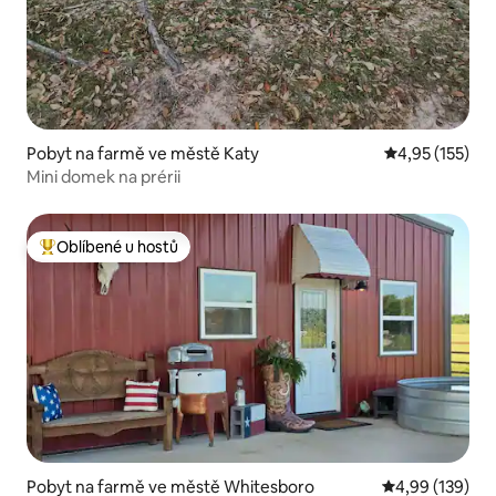
Pobyt na farmě ve městě Katy
Průměrné hodn
4,95 (155)
Mini domek na prérii
Oblíbené u hostů
Nejlepší v kategorii Oblíbené u hostů
Pobyt na farmě ve městě Whitesboro
Průměrné hodn
4,99 (139)