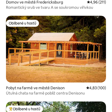
Domov ve městě Fredericksburg
Průměrné hodn
4,96 (211)
Romantický srub ve tvaru A se soukromou vířivkou
Oblíbené u hostů
Oblíbené u hostů
Pobyt na farmě ve městě Denison
Průměrné hodn
4,83 (100)
Útulná chata na farmě poblíž centra Denisonu
Oblíbené u hostů
Nejlepší v kategorii Oblíbené u hostů