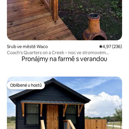
Srub ve městě Waco
Průměrné hodno
4,97 (236)
Coach's Quarters on a Creek – noc ve stromovém
Pronájmy na farmě s verandou
korunách
Oblíbené u hostů
Oblíbené u hostů