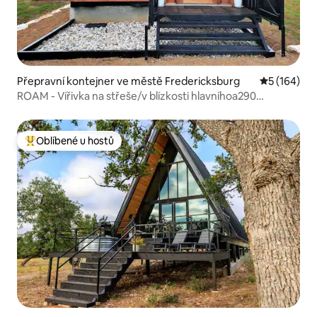
Přepravní kontejner ve městě Fredericksburg
Průměrné h
5 (164)
ROAM - Vířivka na střeše/v blízkosti hlavníhoa290
vín/výhledů
Oblíbené u hostů
Nejlepší v kategorii Oblíbené u hostů