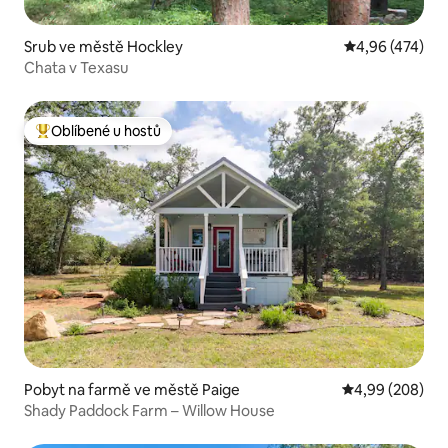
Srub ve městě Hockley
Průměrné hodn
4,96 (474)
Chata v Texasu
Oblíbené u hostů
Nejlepší v kategorii Oblíbené u hostů
Pobyt na farmě ve městě Paige
Průměrné hodno
4,99 (208)
Shady Paddock Farm – Willow House