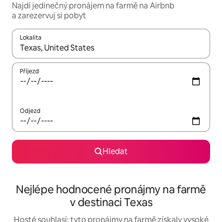
Najdi jedinečný pronájem na farmě na Airbnb
a zarezervuj si pobyt
Lokalita
Až budou výsledky k dispozici, můžeš si je procházet pomocí š
Příjezd
Odjezd
Hledat
Nejlépe hodnocené pronájmy na farmě
v destinaci Texas
Hosté souhlasí: tyto pronájmy na farmě získaly vysoké