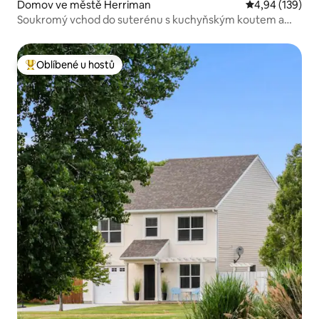
Domov ve městě Herriman
Průměrné hodn
4,94 (139)
Soukromý vchod do suterénu s kuchyňským koutem a
vířivkou
Oblíbené u hostů
Nejlepší v kategorii Oblíbené u hostů