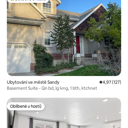
Nejlepší v kategorii Oblíbené u hostů
Ubytování ve městě Sandy
Průměrné hodn
4,97 (127)
Basement Suite - Qn bd, lg lvng, 1 bth, ktchnet
Oblíbené u hostů
Oblíbené u hostů