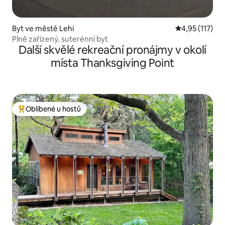
Byt ve městě Lehi
Průměrné hodn
4,95 (117)
Plně zařízený. suterénní byt
Další skvělé rekreační pronájmy v okolí
místa Thanksgiving Point
Oblíbené u hostů
Nejlepší v kategorii Oblíbené u hostů