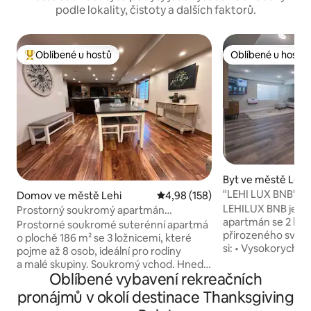
podle lokality, čistoty a dalších faktorů.
Oblíbené u hostů
Oblíbené u hostů
Nejlepší v kategorii Oblíbené u hostů
Oblíbené u hostů
Byt ve městě Lehi
"LEHI LUX BNB" C
Domov ve městě Lehi
Průměrné hodnocení 4,98 z 5, 
4,98 (158)
apartment
LEHILUX BNB je s
Prostorný soukromý apartmán
apartmán se 2 lož
o velikosti 2 000 čtverečních stop se
Prostorné soukromé suterénní apartmá
přirozeného světla v kl
3 ložnicemi | oblast Provo–SLC
o plochě 186 m² se 3 ložnicemi, které
si: • Vysokorychlos
pojme až 8 osob, ideální pro rodiny
televize • Systém
a malé skupiny. Soukromý vchod. Hned u
lepší než balená v
Oblíbené vybavení rekreačních
dálnice I-15, jen 30 minut do Prova a Salt
kuchyně, koupelna
Lake City. CELÝ apartmán s plně
pronájmů v okolí destinace Thanksgiving
Soukromý vchod • 
vybavenou kuchyní, pohodlnými