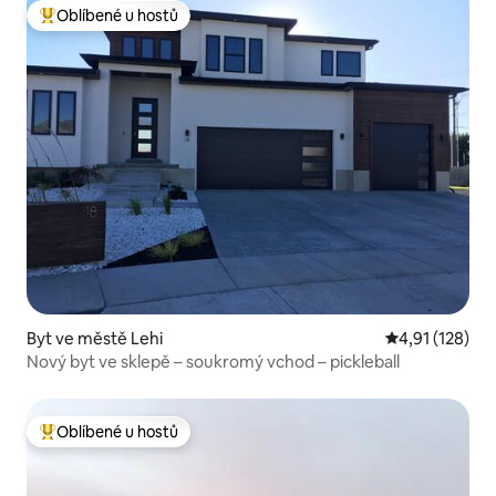
Oblíbené u hostů
Nejlepší v kategorii Oblíbené u hostů
Byt ve městě Lehi
Průměrné hodn
4,91 (128)
Nový byt ve sklepě – soukromý vchod – pickleball
Oblíbené u hostů
Nejlepší v kategorii Oblíbené u hostů