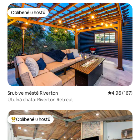
Oblíbené u hostů
Oblíbené u hostů
Srub ve městě Riverton
Průměrné hodn
4,96 (167)
Útulná chata: Riverton Retreat
Oblíbené u hostů
Nejlepší v kategorii Oblíbené u hostů