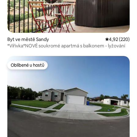
Byt ve městě Sandy
Průměrné hodno
4,92 (220)
*Vířivka*NOVÉ soukromé apartmá s balkonem - lyžování
Oblíbené u hostů
Oblíbené u hostů