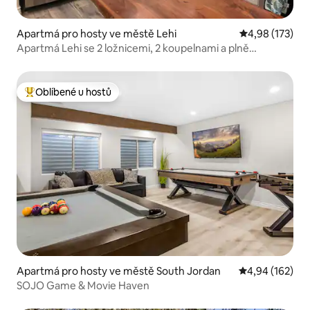
Apartmá pro hosty ve městě Lehi
Průměrné hodn
4,98 (173)
Apartmá Lehi se 2 ložnicemi, 2 koupelnami a plně
vybavenou kuchyní
Oblíbené u hostů
Nejlepší v kategorii Oblíbené u hostů
Apartmá pro hosty ve městě South Jordan
Průměrné hodn
4,94 (162)
SOJO Game & Movie Haven