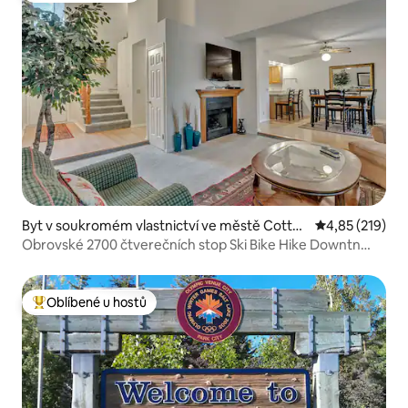
Byt v soukromém vlastnictví ve městě Cotto
Průměrné hodn
4,85 (219)
nwood Heights
Obrovské 2700 čtverečních stop Ski Bike Hike Downtn
minut na všechny!!
Oblíbené u hostů
Nejlepší v kategorii Oblíbené u hostů