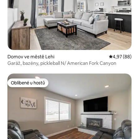
Domov ve městě Lehi
Průměrné hodn
4,97 (88)
Garáž, bazény, pickleball N/ American Fork Canyon
Oblíbené u hostů
Oblíbené u hostů