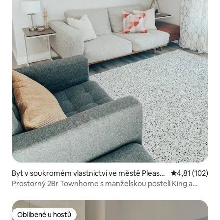
Byt v soukromém vlastnictví ve městě Pleasa
Průměrné hodn
4,81 (102)
nt Grove
Prostorný 2Br Townhome s manželskou postelí King a
hlavním apartmá.
Oblíbené u hostů
Oblíbené u hostů