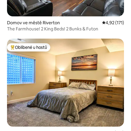
Domov ve městě Riverton
Průměrné hodn
4,92 (171)
The Farmhouse! 2 King Beds! 2 Bunks & Futon
Oblíbené u hostů
Nejlepší v kategorii Oblíbené u hostů