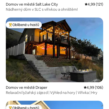
Domov ve městě Salt Lake City
Průměrné hodn
4,99 (121)
Nádherný dům v SLC s vířivkou a ohništěm!
Oblíbené u hostů
Nejlepší v kategorii Oblíbené u hostů
Domov ve městě Draper
Průměrné hodno
4,99 (106)
Relaxační lyžařský zájezd | Výhled na hory | Vířivka | Hry
Oblíbené u hostů