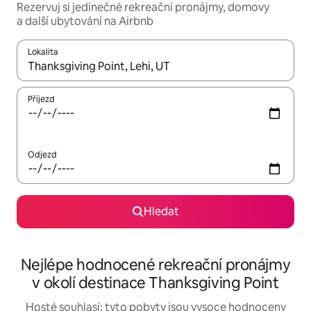
Rezervuj si jedinečné rekreační pronájmy, domovy
a další ubytování na Airbnb
Lokalita
Až budou výsledky k dispozici, můžeš si je procházet pomocí š
Příjezd
Odjezd
Hledat
Nejlépe hodnocené rekreační pronájmy
v okolí destinace Thanksgiving Point
Hosté souhlasí: tyto pobyty jsou vysoce hodnoceny