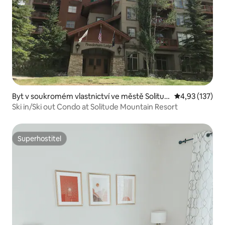
Byt v soukromém vlastnictví ve městě Solitud
Průměrné hodn
4,93 (137)
e
Ski in/Ski out Condo at Solitude Mountain Resort
Superhostitel
Superhostitel