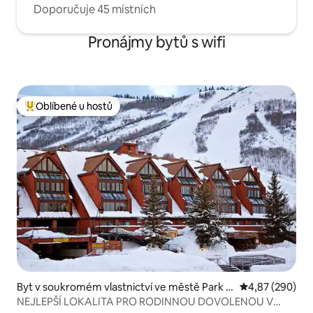
Doporučuje 45 místních
Pronájmy bytů s wifi
Oblíbené u hostů
Nejlepší v kategorii Oblíbené u hostů
Byt v soukromém vlastnictví ve městě Park C
Průměrné hodno
4,87 (290)
ity
NEJLEPŠÍ LOKALITA PRO RODINNOU DOVOLENOU V