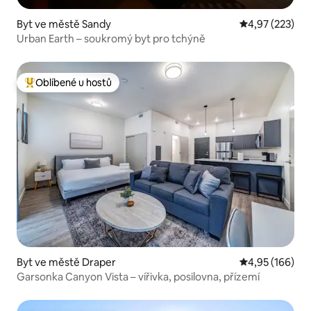
Byt ve městě Sandy
Průměrné hodn
4,97 (223)
Urban Earth – soukromý byt pro tchýně
Oblíbené u hostů
Nejlepší v kategorii Oblíbené u hostů
Byt ve městě Draper
Průměrné hodn
4,95 (166)
Garsonka Canyon Vista – vířivka, posilovna, přízemí