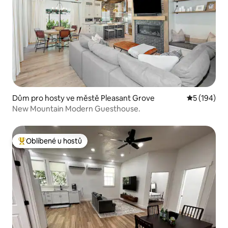
Dům pro hosty ve městě Pleasant Grove
Průměrné h
5 (194)
New Mountain Modern Guesthouse.
Oblíbené u hostů
Nejlepší v kategorii Oblíbené u hostů