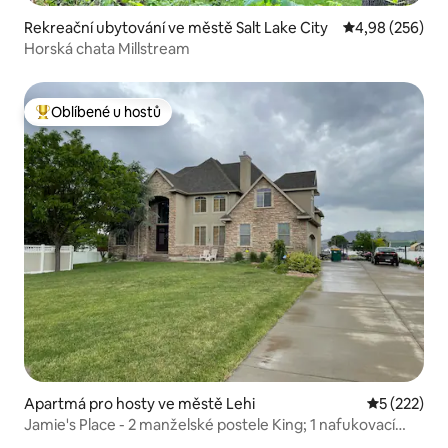
Rekreační ubytování ve městě Salt Lake City
Průměrné hodno
4,98 (256)
Horská chata Millstream
Oblíbené u hostů
Nejlepší v kategorii Oblíbené u hostů
Apartmá pro hosty ve městě Lehi
Průměrné h
5 (222)
Jamie's Place - 2 manželské postele King; 1 nafukovací
matrace Queen