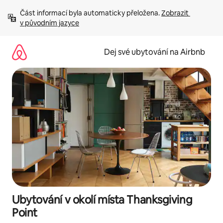
Přeskočit
Část informací byla automaticky přeložena. 
Zobrazit 
na
v původním jazyce
obsah
Dej své ubytování na Airbnb
Ubytování v okolí místa Thanksgiving
Point