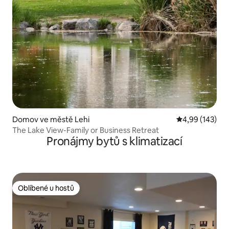
Domov ve městě Lehi
Průměrné hodn
4,99 (143)
The Lake View-Family or Business Retreat
Pronájmy bytů s klimatizací
Oblíbené u hostů
Oblíbené u hostů