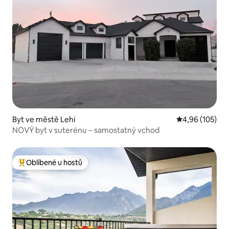
Byt ve městě Lehi
Průměrné hodn
4,96 (105)
NOVÝ byt v suterénu – samostatný vchod
Oblíbené u hostů
Nejlepší v kategorii Oblíbené u hostů