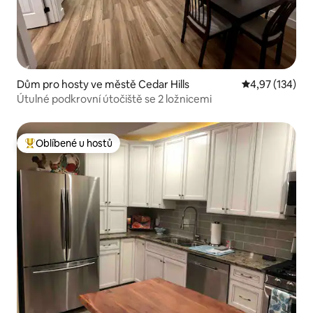
Dům pro hosty ve městě Cedar Hills
Průměrné hodn
4,97 (134)
Útulné podkrovní útočiště se 2 ložnicemi
Oblíbené u hostů
Nejlepší v kategorii Oblíbené u hostů