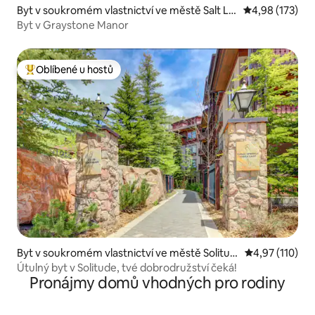
Byt v soukromém vlastnictví ve městě Salt La
Průměrné hodn
4,98 (173)
ke City
Byt v Graystone Manor
Oblíbené u hostů
Nejlepší v kategorii Oblíbené u hostů
Byt v soukromém vlastnictví ve městě Solitud
Průměrné hodn
4,97 (110)
e
Útulný byt v Solitude, tvé dobrodružství čeká!
Pronájmy domů vhodných pro rodiny