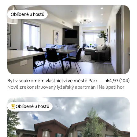
PARK CITY!
Oblíbené u hostů
Oblíbené u hostů
Byt v soukromém vlastnictví ve městě Park Ci
Průměrné hodn
4,97 (104)
ty
Nově zrekonstruovaný lyžařský apartmán | Na úpatí hor
Oblíbené u hostů
Nejlepší v kategorii Oblíbené u hostů