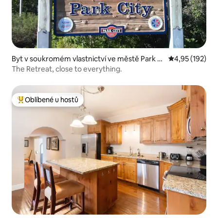
Byt v soukromém vlastnictví ve městě Park Ci
Průměrné hodn
4,95 (192)
ty
The Retreat, close to everything.
Oblíbené u hostů
Nejlepší v kategorii Oblíbené u hostů