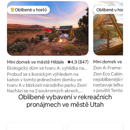
Oblíbené u hostů
Oblíbené u hostů
Nejlepší v kategorii Oblíbené u hostů
Oblíbené u hostů
Mini domek ve měs
Mini domek ve městě Hildale
Průměrné hodnocení 4,9 z 5, 8
4,9 (847)
e
Zion A-Frame: Nej
Ekologický dům ve tvaru A: vyhlídka na
Airbnb
Zion
Zion Eco Cabin, ví
Probuď se s ikonickým výhledem na
nejoblíbenější nab
kaňon v tomto jedinečném domku ve
nastavuje laťku pr
tvaru A v blízkosti národního parku Zion!
v poušti! Tento úžasný objekt se nachází
Nachází se na 2 soukromých akrech,
Oblíbené vybavení v rekreačních
v horní části 3-pat
které sousedí s veřejně přístupnými
výhled na kaňon Z
kaňony BLM. Můžeš si užít vzácný přímý
pronájmech ve městě Utah
nestačilo, od podl
přístup na stezku přímo z nemovitosti,
otevírá prosklená
soukromou vířivku, vyhlídkovou terasu,
plynulý přechod na
gril a okna od podlahy až ke stropu
mezi chatou a čer
s výhledem na kaňon. Celoroční
Soukromá vířivka, 
klimatizace/topení zajišťují pohodlný