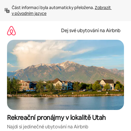
Přeskočit
Část informací byla automaticky přeložena. 
Zobrazit 
na
v původním jazyce
obsah
Dej své ubytování na Airbnb
Rekreační pronájmy v lokalitě Utah
Najdi si jedinečné ubytování na Airbnb