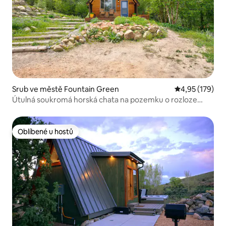
Srub ve městě Fountain Green
Průměrné hodn
4,95 (179)
Útulná soukromá horská chata na pozemku o rozloze
1 000 akrů
Oblíbené u hostů
Oblíbené u hostů