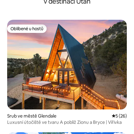
v destinaci Utah
Oblíbené u hostů
Oblíbené u hostů
Srub ve městě Glendale
Průměrné 
5 (26)
Luxusní útočiště ve tvaru A poblíž Zionu a Bryce | Vířivka