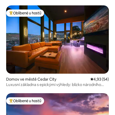
Oblíbené u hostů
Nejlepší v kategorii Oblíbené u hostů
Domov ve městě Cedar City
Průměrné hod
4,93 (54)
Luxusní základna s epickými výhledy: blízko národního
parku Zion
Oblíbené u hostů
Nejlepší v kategorii Oblíbené u hostů