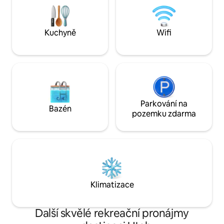
pohodlí s důrazem 
pobyt. Je vhodný pro domácí mazlíčky
přednosti tohoto
a nachází se pouhých 45 minut od
ubytování, které s
národního parku Zion. Je to ideální
Kuchyně
Wifi
národního parku Zi
základna pro tvůj výlet do jižního Utahu.
divočiny.
Zařazeno mezi nejlepších 10 % ubytování
Airbnb v Utahu.
Parkování na
Bazén
pozemku zdarma
Klimatizace
Další skvělé rekreační pronájmy