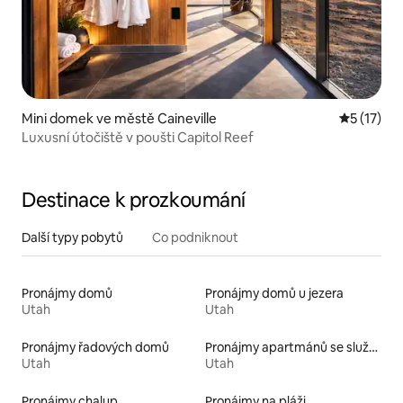
Mini domek ve městě Caineville
Průměrné 
5 (17)
Luxusní útočiště v poušti Capitol Reef
Destinace k prozkoumání
Další typy pobytů
Co podniknout
Pronájmy domů
Pronájmy domů u jezera
Utah
Utah
Pronájmy řadových domů
Pronájmy apartmánů se službami
Utah
Utah
Pronájmy chalup
Pronájmy na pláži