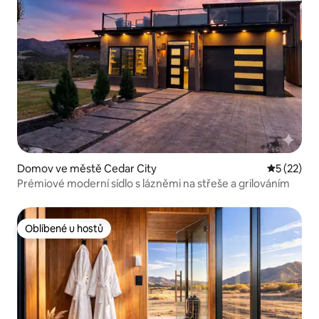
Domov ve městě Cedar City
Průměrné 
5 (22)
Prémiové moderní sídlo s lázněmi na střeše a grilováním
Oblíbené u hostů
Oblíbené u hostů