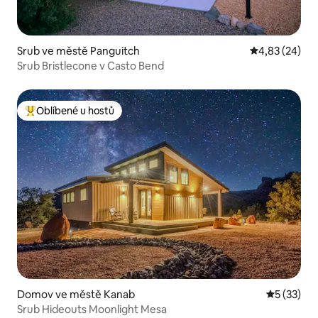
Srub ve městě Panguitch
Průměrné hod
4,83 (24)
Srub Bristlecone v Casto Bend
Oblíbené u hostů
Nejlepší v kategorii Oblíbené u hostů
Domov ve městě Kanab
Průměrné 
5 (33)
Srub Hideouts Moonlight Mesa