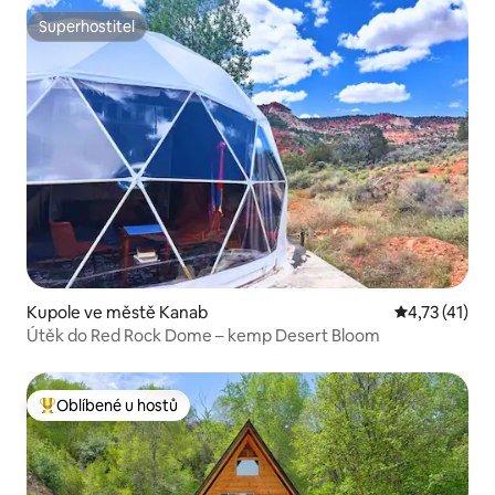
Superhostitel
Superhostitel
Kupole ve městě Kanab
Průměrné hod
4,73 (41)
Útěk do Red Rock Dome – kemp Desert Bloom
Oblíbené u hostů
Nejlepší v kategorii Oblíbené u hostů