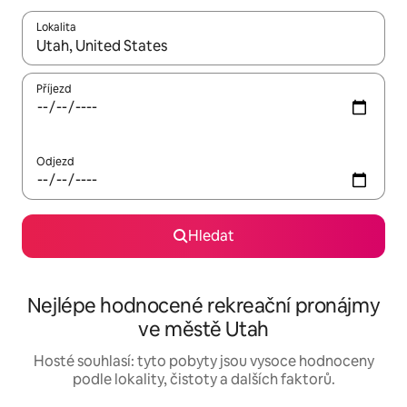
Lokalita
Až budou výsledky k dispozici, můžeš si je procházet pomocí š
Příjezd
Odjezd
Hledat
Nejlépe hodnocené rekreační pronájmy
ve městě Utah
Hosté souhlasí: tyto pobyty jsou vysoce hodnoceny
podle lokality, čistoty a dalších faktorů.