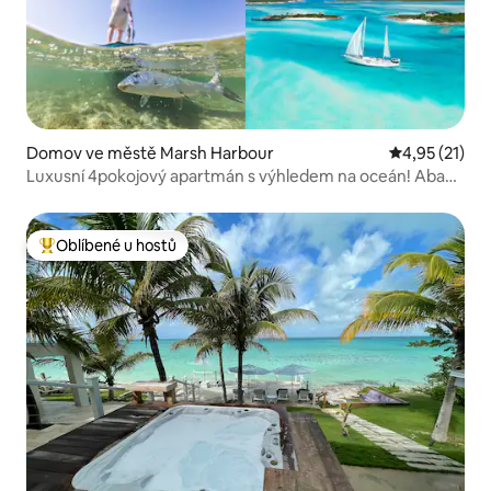
Domov ve městě Marsh Harbour
Průměrné hod
4,95 (21)
Luxusní 4pokojový apartmán s výhledem na oceán! Abaco
Marsh Harbor
Oblíbené u hostů
Nejlepší v kategorii Oblíbené u hostů