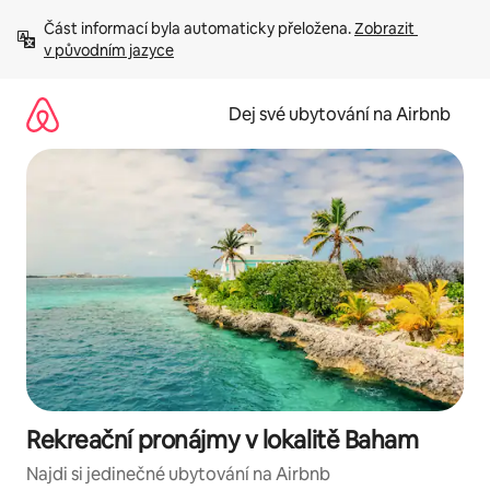
Přeskočit
Část informací byla automaticky přeložena. 
Zobrazit 
na
v původním jazyce
obsah
Dej své ubytování na Airbnb
Rekreační pronájmy v lokalitě Baham
Najdi si jedinečné ubytování na Airbnb