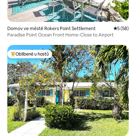
Domov ve městě Rokers Point Settlement
Průměrné 
5 (58)
Paradise Point Ocean Front Home-Close to Airport
Oblíbené u hostů
Nejlepší v kategorii Oblíbené u hostů