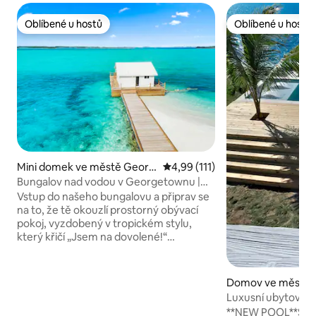
Oblíbené u hostů
Oblíbené u hostů
Oblíbené u hostů
Oblíbené u hostů
Mini domek ve městě Georg
Průměrné hodnocení 4,99 z 5, 
4,99 (111)
e Town
Bungalov nad vodou v Georgetownu |
Blízko přístavu!
Vstup do našeho bungalovu a připrav se
na to, že tě okouzlí prostorný obývací
pokoj, vyzdobený v tropickém stylu,
který křičí „Jsem na dovolené!“
a skleněné dveře rámují výhled. Terasa s
lehátky nabízí výhledy, díky kterým
budou tví následovníci žárlit. Uvnitř
Domov ve městě 
najdeš kuchyňský kout
ay
Luxusní ubytován
a vysokorychlostní Wi-Fi, díky kterému
a solárními panel
**NEW POOL**SO