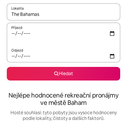
Lokalita
Až budou výsledky k dispozici, můžeš si je procházet pomocí š
Příjezd
Odjezd
Hledat
Nejlépe hodnocené rekreační pronájmy
ve městě Baham
Hosté souhlasí: tyto pobyty jsou vysoce hodnoceny
podle lokality, čistoty a dalších faktorů.