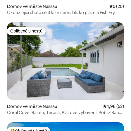
Domov ve městě Nassau
Průměrné 
5 (20)
Okouzlující chata se 3 ložnicemi: blízko pláže a Fish Fry
Oblíbené u hostů
Oblíbené u hostů
Domov ve městě Nassau
Průměrné hod
4,96 (52)
Coral Cove: Bazén, Terasa, Plážové vybavení, Poblíž Baha
Mar