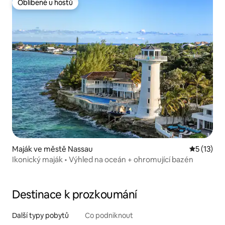
Oblíbené u hostů
Oblíbené u hostů
Maják ve městě Nassau
Průměrné 
5 (13)
Ikonický maják • Výhled na oceán + ohromující bazén
Destinace k prozkoumání
Další typy pobytů
Co podniknout