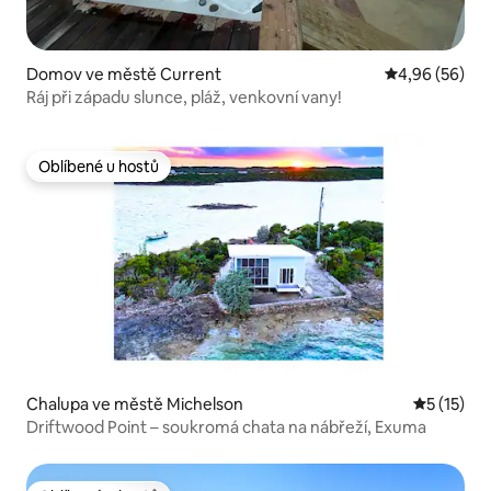
Domov ve městě Current
Průměrné hodn
4,96 (56)
Ráj při západu slunce, pláž, venkovní vany!
Oblíbené u hostů
Oblíbené u hostů
Chalupa ve městě Michelson
Průměrné 
5 (15)
Driftwood Point – soukromá chata na nábřeží, Exuma