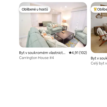
Oblíbené u hostů
Oblíb
Oblíbené u hostů
Nejlepší
Byt v soukromém vlastnictví
Průměrné hodnocení 4,
4,91 (102)
ve městě Nassau
Carrington House #4
Byt v sou
ve městě 
Celý byt v
vozík.