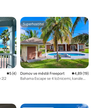
.
Superhostitel
Superhostitel
Průměrné hodnocení 5 z 5, 4 hodnocení
5 (4)
Domov ve městě Freeport
Průměrné hodnocení 4
4,89 (19)
 2|2
Bahama Escape se 4 ložnicemi, kanálem
a pláží