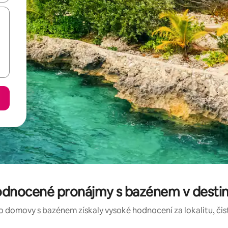
odnocené pronájmy s bazénem v desti
o domovy s bazénem získaly vysoké hodnocení za lokalitu, čist