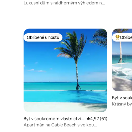
Luxusní dům s nádherným výhledem na
oceán
Oblíbené u hostů
Oblíb
Oblíbené u hostů
Nejlepší
Byt v sou
ve městě
Krásný by
a 2 koupe
Byt v soukromém vlastnictví v
Průměrné hodnocení 4
4,97 (61)
e městě Nassau
Apartmán na Cable Beach s velkou
soukromou terasou a grilováním