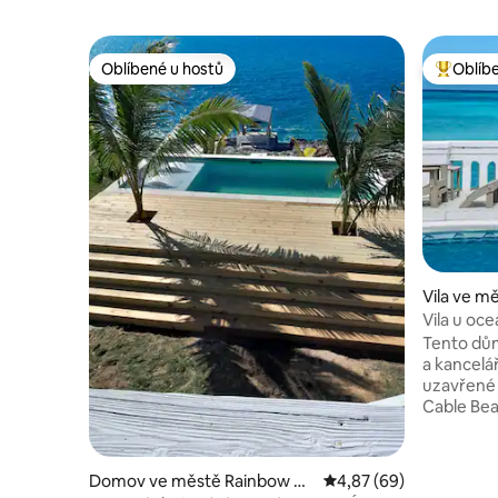
Oblíbené u hostů
Oblíb
Oblíbené u hostů
Nejlepší
Vila ve m
Vila u oc
výhled
Tento dům
a kancelá
uzavřené 
Cable Be
bazén a p
Nemovitos
od obchod
Domov ve městě Rainbow Ba
Průměrné hodnocení 4,
4,87 (69)
obchodů s