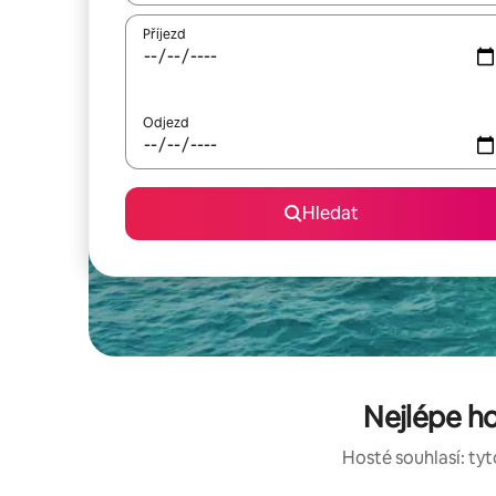
Příjezd
Odjezd
Hledat
Nejlépe h
Hosté souhlasí: tyt