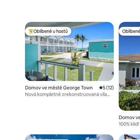
Oblíbené u hostů
Oblíbené
Nejlepší v kategorii Oblíbené u hostů
Oblíbené
Domov ve městě George Town
Průměrné hodnocen
5 (12)
Nová kompletně zrekonstruovaná vila
u moře
Domov ve
100% klid
poblíž Al