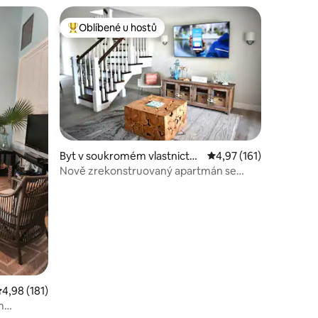
Oblíbené u hostů
hostů
Nejlepší v kategorii Oblíbené u hostů
Byt v soukromém vlastnictví
Průměrné hodnocení 4,
4,97 (161)
ve městě Nassau
Nově zrekonstruovaný apartmán se
2 ložnicemi na Paradise Island
růměrné hodnocení 4,98 z 5, 181 hodnocení
4,98 (181)
m