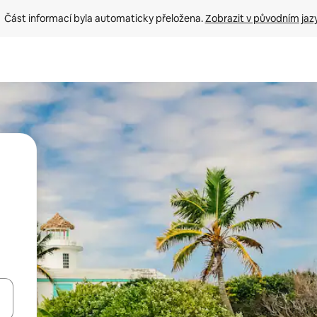
Část informací byla automaticky přeložena. 
Zobrazit v původním jaz
ázet pomocí šipek nahoru a dolů, dotykem nebo přejetím prstem.