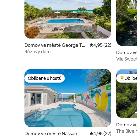
Domov ve městě George To
Průměrné hodnocení 4
4,95 (22)
wn
Růžový dům
Domov ve 
Vila Swee
Oblíbené u hostů
Oblíb
Oblíbené u hostů
Nejlepší
Domov ve
The Blue 
Domov ve městě Nassau
Průměrné hodnocení 4
4,95 (22)
bazén a d