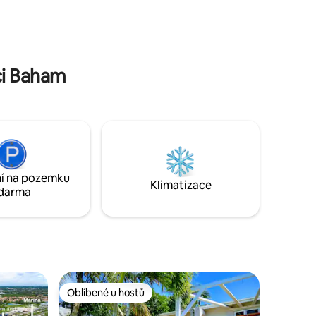
s kapslemi, plážové osušky, plážová
lehátka, vybavení pro šnorchlování
ým
a dětská postýlka na vyžádání – ideální
pro páry a sólo cestovatele navštěvující
Bahamy.
ci Baham
í na pozemku
Klimatizace
darma
Oblíbené u hostů
Oblíbené u hostů