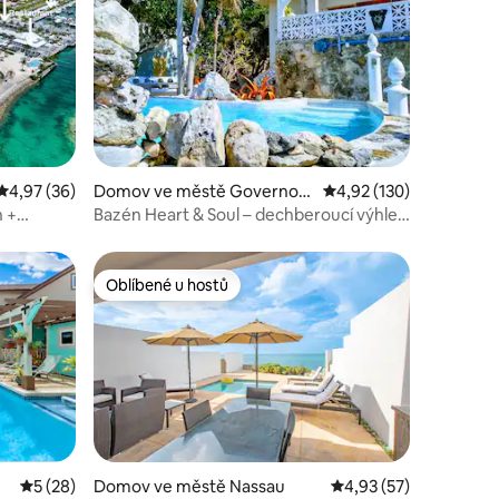
Průměrné hodnocení 4,97 z 5, 36 hodnocení
4,97 (36)
Domov ve městě Governo
Průměrné hodnocení 4,
4,92 (130)
r's Harbour
n +
Bazén Heart & Soul – dechberoucí výhled
– klidná zahrada
Oblíbené u hostů
hostů
Oblíbené u hostů
í
Průměrné hodnocení 5 z 5, 28 hodnocení
5 (28)
Domov ve městě Nassau
Průměrné hodnocení 4
4,93 (57)