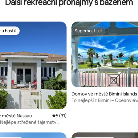
Další rekreační pronájmy s bazénem
asistentem na rajském ostrově
 u hostů
Superhostitel
 u hostů
Superhostitel
í 5 z 5, 12 hodnocení
Domov ve městě Bimini Islands
To nejlepší z Bimini – Oceanview
 městě Nassau
Průměrné hodnocení 5 z 5, 31 hodnocení
5 (31)
! Nejlépe střežené tajemství
bany!