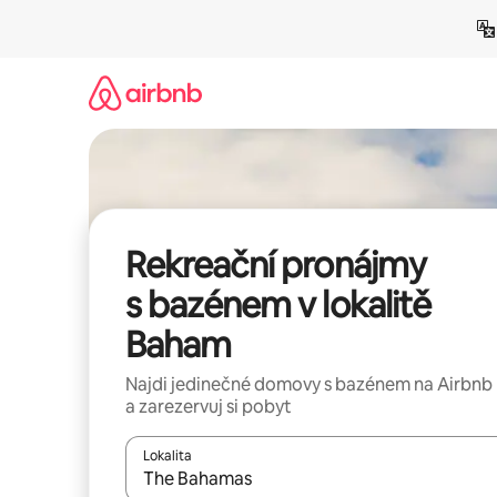
Přeskočit
na
obsah
Rekreační pronájmy
s bazénem v lokalitě
Baham
Najdi jedinečné domovy s bazénem na Airbnb
a zarezervuj si pobyt
Lokalita
Až budou výsledky k dispozici, můžeš si je proch