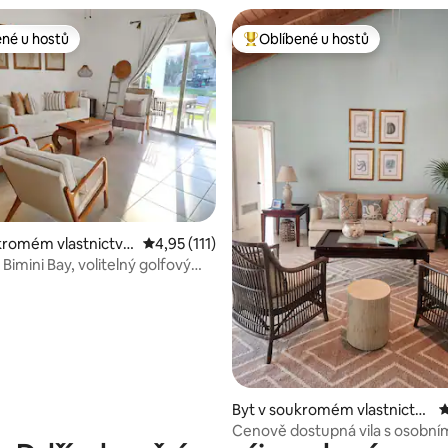
ené u hostů
Oblíbené u hostů
 v kategorii Oblíbené u hostů
Nejlepší v kategorii Oblíbené u 
91 z 5, 102 hodnocení
kromém vlastnictví
Průměrné hodnocení 4,95 z 5, 111 hodnocení
4,95 (111)
Bimini
 Bimini Bay, volitelný golfový
Byt v soukromém vlastnictví
P
ve městě Paradise Island
Cenově dostupná vila s osobní