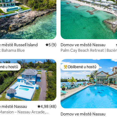
,95 z 5, 22 hodnocení
městě Russell Island
Průměrné hodnocení 5 z 5, 9 hodnocení
5 (9)
Domov ve městě Nassau
t Bahama Blue
Palm Cay Beach Retreat | Bazé
20 kroků na pláž
ené u hostů
Oblíbené u hostů
 v kategorii Oblíbené u hostů
Nejlepší v kategorii Oblíbené u 
 městě Nassau
Průměrné hodnocení 4,98 z 5, 48 hodnocen
4,98 (48)
Mansion – Nassau Arcade,
,95 z 5, 22 hodnocení
Domov ve městě Nassau
ivadlo