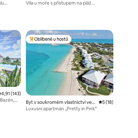
lu
Vila u moře s přístupem na pláž
a soukromým bazénem, 3 ložnice
Oblíbené u hostů
hostů
Nejlepší v kategorii Oblíbené u hostů
růměrné hodnocení 4,91 z 5, 143 hodnocení
4,91 (143)
 Bazén,
Byt v soukromém vlastnictví ve
Průměrné hodnocen
5 (18)
městě Treasure Cay
Luxusní apartmán „Pretty in Pink“