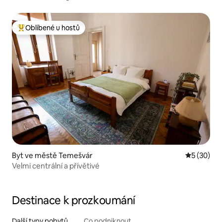
Oblíbené u hostů
Nejlepší v kategorii Oblíbené u hostů
Byt ve městě Temešvár
Průměrné 
5 (30)
Velmi centrální a přívětivé
Destinace k prozkoumání
Další typy pobytů
Co podniknout