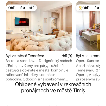
Oblíbené u hostů
Oblíbené u hos
Oblíbené u hostů
Nejlepší v kategor
Byt ve městě Temešvár
Průměrné hodnocení 5 z 5
5 (9)
Byt v soukromém v
ve městě Temešv
Balkon a ranní káva · Designérský nádech
Opera Sunrise · B
· Světlé a klidné
L'Éclat, navržený pro páry, služebně
Apartmá ve stylu 
cestující a objevitele města, kombinuje
Temešváru: 2 minu
rafinované interiéry s domácím
Operei, v nejvyšší
pohodlím. Odpočiň si na soukromém
přirozeným světl
Oblíbené vybavení v rekreačních
balkoně, připrav si jídlo v plně vybavené
výhledem na prav
moderní kuchyni a užij si ložní prádlo v
z kuchyně. Barevný, promyšlený design:
pronájmech ve městě Timiș
hotelové kvalitě, rychlé Wi-Fi,
žluté křeslo, růžo
samoobslužný check-in a bezplatné
stylu pop artu a k
parkování v podzemním garáži. Kavárny
balkóně, kterou si 