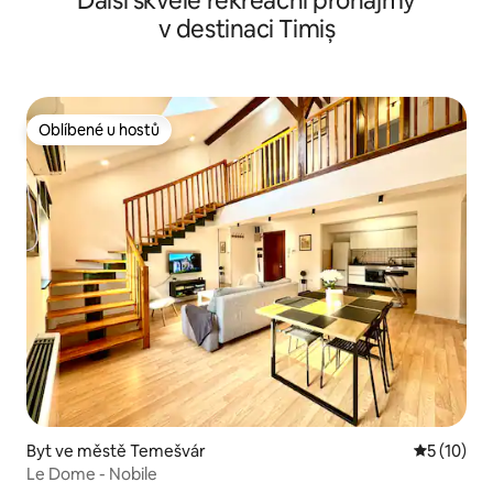
Další skvělé rekreační pronájmy
v destinaci Timiș
Oblíbené u hostů
Oblíbené u hostů
Byt ve městě Temešvár
Průměrné 
5 (10)
Le Dome - Nobile