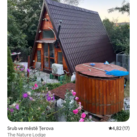
Srub ve městě Țerova
Průměrné hod
4,82 (17)
The Nature Lodge