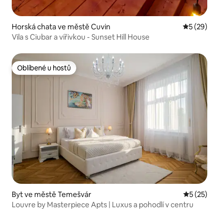
Horská chata ve městě Cuvin
Průměrné 
5 (29)
Vila s Ciubar a vířivkou - Sunset Hill House
Oblíbené u hostů
Oblíbené u hostů
Byt ve městě Temešvár
Průměrné 
5 (25)
Louvre by Masterpiece Apts | Luxus a pohodlí v centru