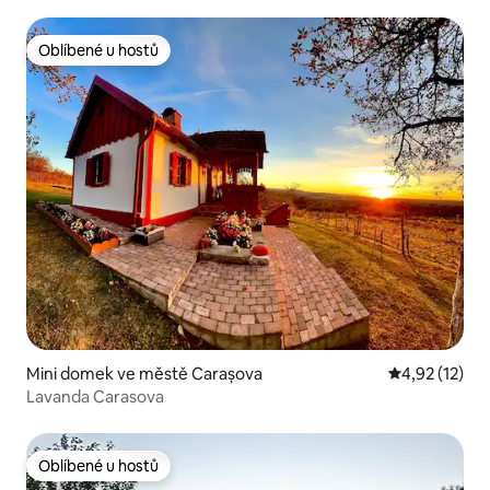
Oblíbené u hostů
Oblíbené u hostů
Mini domek ve městě Carașova
Průměrné hod
4,92 (12)
Lavanda Carasova
Oblíbené u hostů
Oblíbené u hostů