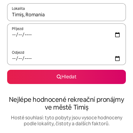
Lokalita
Až budou výsledky k dispozici, můžeš si je procházet pomocí š
Příjezd
Odjezd
Hledat
Nejlépe hodnocené rekreační pronájmy
ve městě Timiș
Hosté souhlasí: tyto pobyty jsou vysoce hodnoceny
podle lokality, čistoty a dalších faktorů.