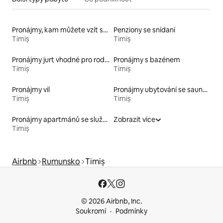
Pronájmy, kam můžete vzít své domácí mazlíčky
Penziony se snídaní
Timiș
Timiș
Pronájmy jurt vhodné pro rodiny s dětmi
Pronájmy s bazénem
Timiș
Timiș
Pronájmy vil
Pronájmy ubytování se saunou
Timiș
Timiș
Pronájmy apartmánů se službami
Zobrazit více
Timiș
Airbnb
Rumunsko
Timiș
© 2026 Airbnb, Inc.
Soukromí
Podmínky