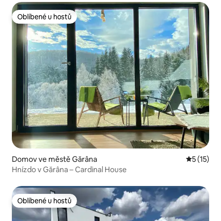
Oblíbené u hostů
Oblíbené u hostů
Domov ve městě Gărâna
Průměrné 
5 (15)
Hnízdo v Gărâna – Cardinal House
Oblíbené u hostů
Oblíbené u hostů