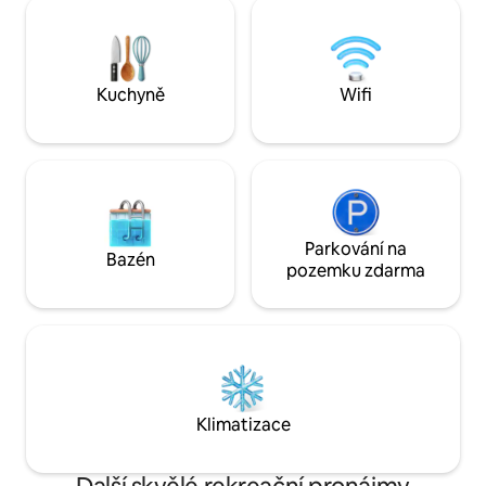
a restaurace jsou hned dole a historické
Vybavení pečlivě 
centrum Temešváru je vzdáleno jen pár
týdenní pobyt. Ideální pro páry, malé
minut, takže každý pobyt je
rodiny nebo digitá
bezstarostný, relaxační,
hledají ubytování v
nezapomenutelný a ideální pro práci
a s výjimečnou at
Kuchyně
Wifi
i volný čas.
Parkování na
Bazén
pozemku zdarma
Klimatizace