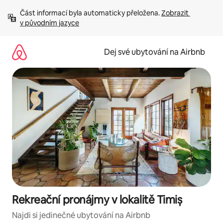
Přeskočit
Část informací byla automaticky přeložena. 
Zobrazit 
na
v původním jazyce
obsah
Dej své ubytování na Airbnb
Rekreační pronájmy v lokalitě Timiș
Najdi si jedinečné ubytování na Airbnb