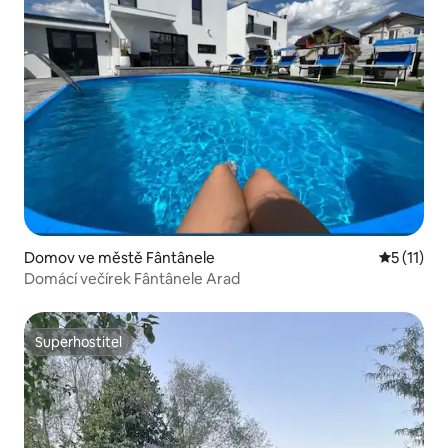
Domov ve městě Fântânele
Průměrné 
5 (11)
Domácí večírek Fântânele Arad
Superhostitel
Superhostitel