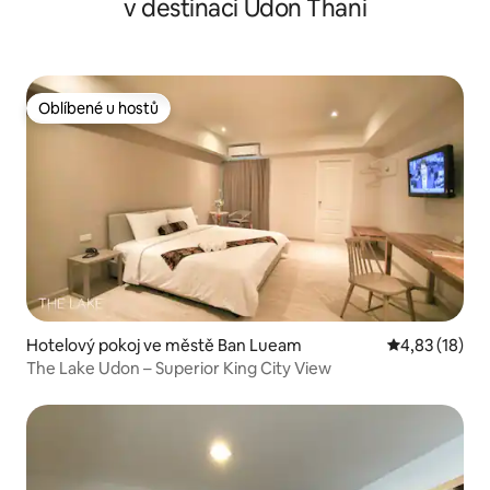
v destinaci Udon Thani
Oblíbené u hostů
Oblíbené u hostů
Hotelový pokoj ve městě Ban Lueam
Průměrné hod
4,83 (18)
The Lake Udon – Superior King City View