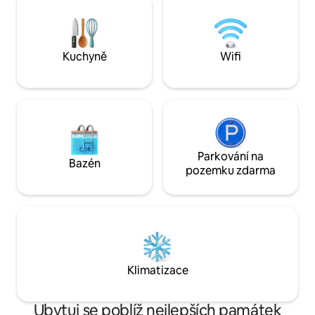
zaručen klid a pohoda. Tak pro
atmosféra. Soukromí. Bezpečnostní
rezervuj si ještě d
systém je vynikající. Pokoj je dobře
jedinečné ubytová
zařízený. Plně zařízené a vybavené. Buď
jako doma. * * Zákaz kouření.
Kuchyně
Wifi
Parkování na
Bazén
pozemku zdarma
Klimatizace
Ubytuj se poblíž nejlepších památek