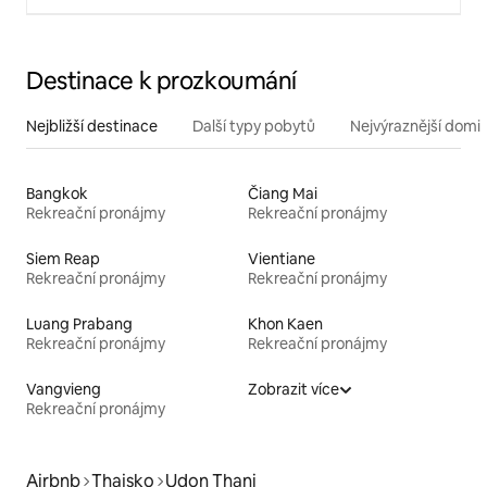
Destinace k prozkoumání
Nejbližší destinace
Další typy pobytů
Nejvýraznější domin
Bangkok
Čiang Mai
Rekreační pronájmy
Rekreační pronájmy
Siem Reap
Vientiane
Rekreační pronájmy
Rekreační pronájmy
Luang Prabang
Khon Kaen
Rekreační pronájmy
Rekreační pronájmy
Vangvieng
Zobrazit více
Rekreační pronájmy
Airbnb
Thajsko
Udon Thani