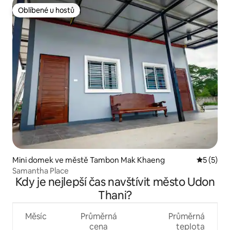
Oblíbené u hostů
Oblíbené u hostů
Mini domek ve městě Tambon Mak Khaeng
Průměrné
5 (5)
Samantha Place
Kdy je nejlepší čas navštívit město Udon
Thani?
Měsíc
Průměrná
Průměrná
cena
teplota