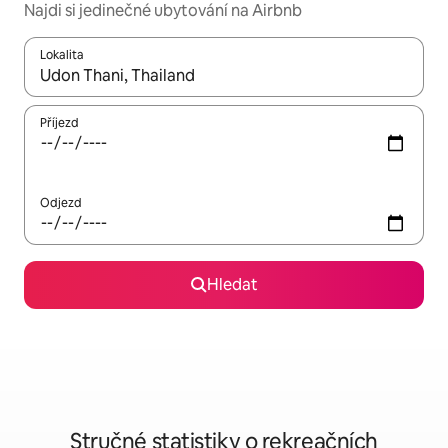
Najdi si jedinečné ubytování na Airbnb
Lokalita
Až budou výsledky k dispozici, můžeš si je procházet pomocí š
Příjezd
Odjezd
Hledat
Stručné statistiky o rekreačních