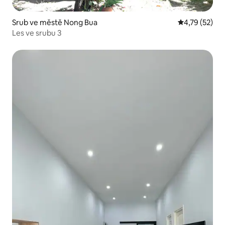
Srub ve městě Nong Bua
Průměrné hod
4,79 (52)
Les ve srubu 3