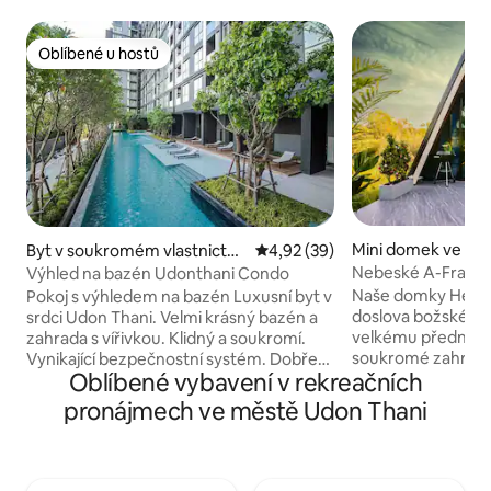
Oblíbené u hostů
Oblíbené u hostů
Mini domek ve mě
Byt v soukromém vlastnictví
Průměrné hodnocení 4,92 z 5,
4,92 (39)
Phin
ve městě Tambon Mak Khae
Nebeské A-Frames
Výhled na bazén Udonthani Condo
ng
Glamping
Naše domky Heave
Pokoj s výhledem na bazén Luxusní byt v
doslova božské. Díky 6 m vysoké střeše,
srdci Udon Thani. Velmi krásný bazén a
velkému přednímu
zahrada s vířivkou. Klidný a soukromí.
soukromé zahradě 
Vynikající bezpečnostní systém. Dobře
Oblíbené vybavení v rekreačních
a pohodlí, které s
vyzdobený interiér Nábytek a vybavení.
krátký nebo dlouhý pobyt. 
Kompletní vybavení, kuchyně a
pronájmech ve městě Udon Thani
manželským postel
prádelna. Budeš se cítit jako
rodiny, romantick
doma.***Zákaz kouření *** Pokoje Výhled
skupiny cestujících sp
na bazén Luxusní byt v srdci Udon Thani.
protože jste obklo
Velmi krásný bazén a zahrada. Klidná