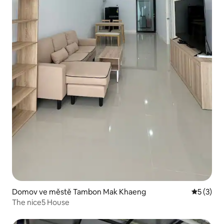
Domov ve městě Tambon Mak Khaeng
Průměrné
5 (3)
The nice5 House