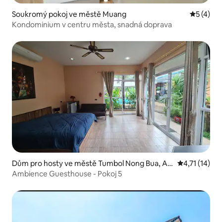
Soukromý pokoj ve městě Muang
Průměrné
5 (4)
Kondominium v centru města, snadná doprava
Dům pro hosty ve městě Tumbol Nong Bua, A
Průměrné hod
4,71 (14)
mphoe Mueang
Ambience Guesthouse - Pokoj 5