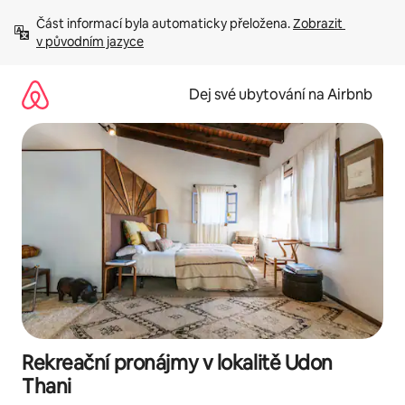
Přeskočit
Část informací byla automaticky přeložena. 
Zobrazit 
na
v původním jazyce
obsah
Dej své ubytování na Airbnb
Rekreační pronájmy v lokalitě Udon
Thani