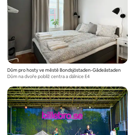
Dům pro hosty ve městě Bondsjöstaden-Gådeåstaden
Dům na dvoře poblíž centra a dálnice E4