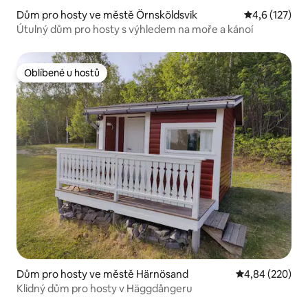
Dům pro hosty ve městě Örnsköldsvik
Průměrné hod
4,6 (127)
Útulný dům pro hosty s výhledem na moře a kánoí
Oblíbené u hostů
Oblíbené u hostů
Dům pro hosty ve městě Härnösand
Průměrné hodno
4,84 (220)
Klidný dům pro hosty v Häggdångeru