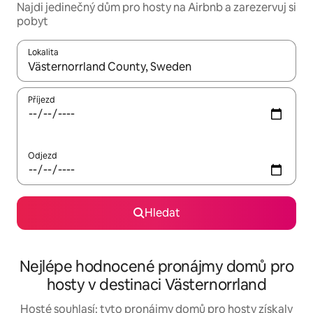
Najdi jedinečný dům pro hosty na Airbnb a zarezervuj si
pobyt
Lokalita
Až budou výsledky k dispozici, můžeš si je procházet pomocí š
Příjezd
Odjezd
Hledat
Nejlépe hodnocené pronájmy domů pro
hosty v destinaci Västernorrland
Hosté souhlasí: tyto pronájmy domů pro hosty získaly