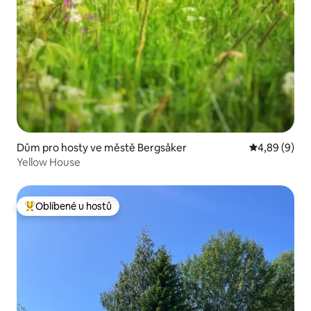
Dům pro hosty ve městě Bergsåker
Průměrné ho
4,89 (9)
Yellow House
Oblíbené u hostů
Nejlepší v kategorii Oblíbené u hostů