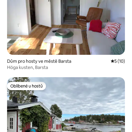
Dům pro hosty ve městě Barsta
Průměrné 
5 (10)
Höga kusten, Barsta
Oblíbené u hostů
Oblíbené u hostů