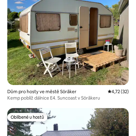
Dům pro hosty ve městě Söråker
Průměrné hod
4,72 (32)
Kemp poblíž dálnice E4. Suncoast v Söråkeru
Oblíbené u hostů
Oblíbené u hostů