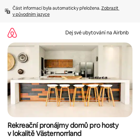
Přeskočit
Část informací byla automaticky přeložena. 
Zobrazit 
na
v původním jazyce
obsah
Dej své ubytování na Airbnb
Rekreační pronájmy domů pro hosty
v lokalitě Västernorrland