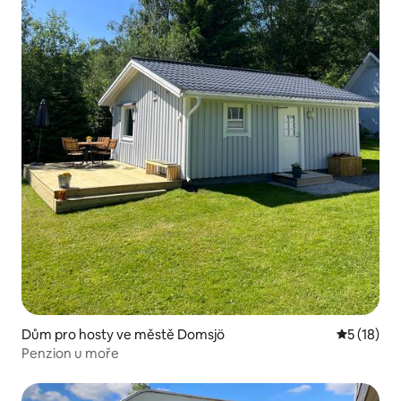
Dům pro hosty ve městě Domsjö
Průměrné 
5 (18)
Penzion u moře