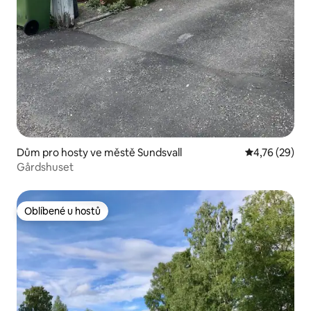
Dům pro hosty ve městě Sundsvall
Průměrné hod
4,76 (29)
Gårdshuset
Oblíbené u hostů
Oblíbené u hostů