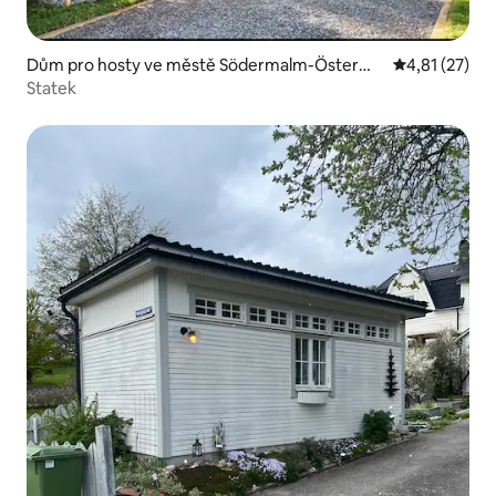
Dům pro hosty ve městě Södermalm-Österma
Průměrné hod
4,81 (27)
lm
Statek