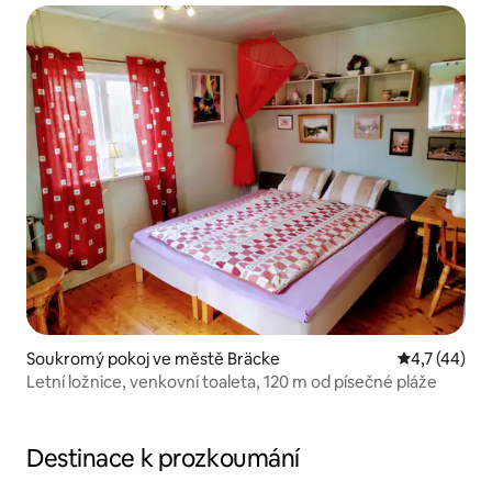
Soukromý pokoj ve městě Bräcke
Průměrné ho
4,7 (44)
Letní ložnice, venkovní toaleta, 120 m od písečné pláže
Destinace k prozkoumání