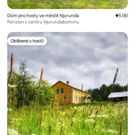
Dům pro hosty ve městě Njurunda
Průměrné
5 (8)
Penzion v centru Njurundabommu
Oblíbené u hostů
Oblíbené u hostů