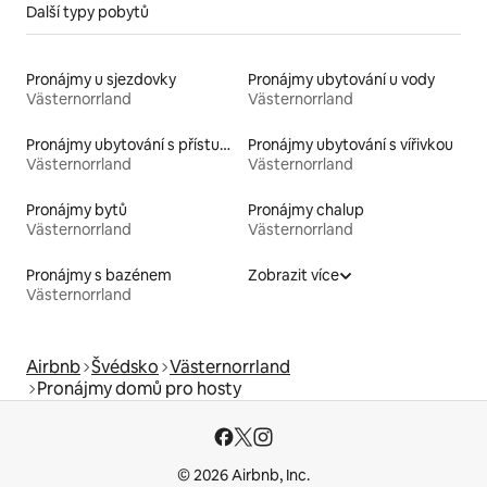
Další typy pobytů
Pronájmy u sjezdovky
Pronájmy ubytování u vody
Västernorrland
Västernorrland
Pronájmy ubytování s přístupem na pláž
Pronájmy ubytování s vířivkou
Västernorrland
Västernorrland
Pronájmy bytů
Pronájmy chalup
Västernorrland
Västernorrland
Pronájmy s bazénem
Zobrazit více
Västernorrland
Airbnb
Švédsko
Västernorrland
Pronájmy domů pro hosty
© 2026 Airbnb, Inc.