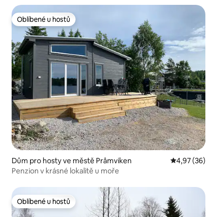
Oblíbené u hostů
Oblíbené u hostů
Dům pro hosty ve městě Pråmviken
Průměrné hod
4,97 (36)
Penzion v krásné lokalitě u moře
Oblíbené u hostů
Oblíbené u hostů