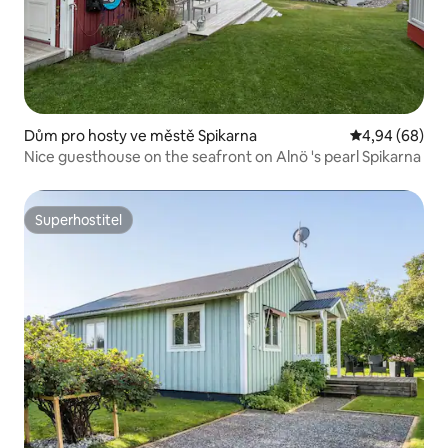
Dům pro hosty ve městě Spikarna
Průměrné hodn
4,94 (68)
Nice guesthouse on the seafront on Alnö 's pearl Spikarna
Superhostitel
Superhostitel