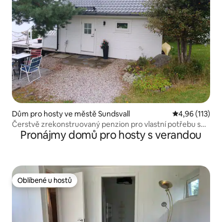
Dům pro hosty ve městě Sundsvall
Průměrné hodn
4,96 (113)
Čerstvě zrekonstruovaný penzion pro vlastní potřebu s
Pronájmy domů pro hosty s verandou
balkonem
Oblíbené u hostů
Oblíbené u hostů