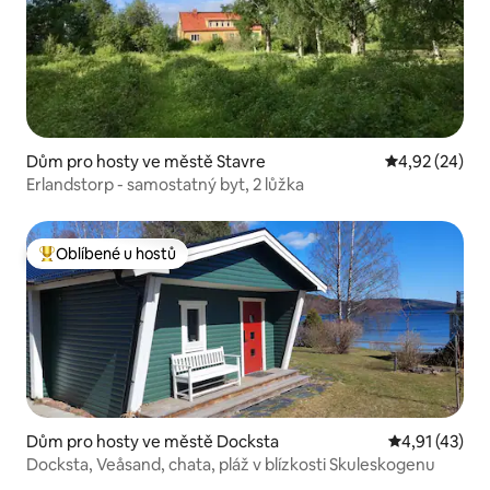
Dům pro hosty ve městě Stavre
Průměrné hod
4,92 (24)
Erlandstorp - samostatný byt, 2 lůžka
Oblíbené u hostů
Nejlepší v kategorii Oblíbené u hostů
Dům pro hosty ve městě Docksta
Průměrné hod
4,91 (43)
Docksta, Veåsand, chata, pláž v blízkosti Skuleskogenu