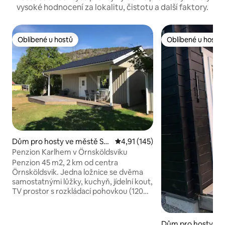
vysoké hodnocení za lokalitu, čistotu a další faktory.
Oblíbené u hostů
Oblíbené u hostů
Oblíbené u hostů
Oblíbené u hostů
Dům pro hosty ve městě Sta
Průměrné hodnocení 4,91 z 5, 
4,91 (145)
den
Penzion Karlhem v Örnsköldsviku
Penzion 45 m2, 2 km od centra
Örnsköldsvik. Jedna ložnice se dvěma
samostatnými lůžky, kuchyň, jídelní kout,
TV prostor s rozkládací pohovkou (120
cm) a koupelna se sprchovým koutem a
pračkou. Přistýlka a dětská postýlka jsou
k dispozici. Dej mi vědět, když budeš
Dům pro hosty ve 