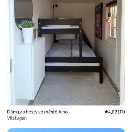
Dům pro hosty ve městě Alnö
Průměrné hod
4,82 (17)
Vitstugan