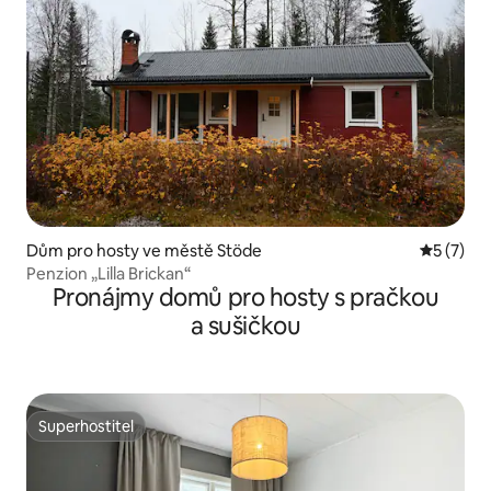
Dům pro hosty ve městě Stöde
Průměrné
5 (7)
Penzion „Lilla Brickan“
Pronájmy domů pro hosty s pračkou
a sušičkou
Superhostitel
Superhostitel