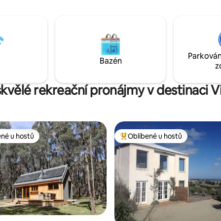
10 minut, stejně jako dobrá
vybavené všemi moderními
ní pivovar a restaurace v Halls
vymoženostmi pro vaše pohodlí
te a spojte se!
pouze pro 2 dospělé (žádné dít
Parkován
Bazén
z
skvělé rekreační pronájmy v destinaci V
ené u hostů
Oblíbené u hostů
 v kategorii Oblíbené u hostů
Nejlepší v kategorii Oblíbené u 