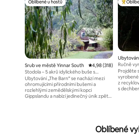
Oblíbené u hostů
Oblíb
Oblíbené u hostů
Nejlepší
Ubytování
ap
Ručně vyr
Srub ve městě Yinnar South
Průměrné hodnocení 4,9
4,98 (318)
Grampian
Projděte 
Stodola – 5 akrů idylického buše s
vyrobené 
výhledem
Ubytování „The Barn“ se nachází mezi
z recyklo
ohromujícími přírodními bušemi a
s dechbe
rozlehlými zemědělskými kopci
výhledem 
Gippslandu a nabízí jedinečný únik zpět
k horám v 
do přírody. Odpočiň si na 5 akrech
kamnům na
soukromého lesa s výhledem na údolí.
na ručně 
Uvnitř si vychutnej pečlivě vybrané
červenéh
prostory a dřevěný nábytek. Vychutnej si
vanou a venko
výhled z vany. Měj oči na stopkách
Oblíbené vy
WC je výh
a možná zahlédneš koalu, klokana nebo
zvěř! Procházky v Gariwerdu jsou
lyroptéra. Upeč si vlastní pizzu v peci na