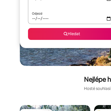
Odjezd
Hledat
Nejlépe 
Hosté souhlasí: