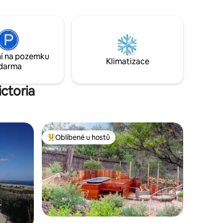
v přírodě. Přijeď a zpomal, na místě
ukrytém v podhůří Jižního Gippslandu,
. Přísně
podél malebné silnice Grand Ridge Road.
ě
Ponoř se do koupele u ohně, prozkoumej
místní stezky a pláže a najdi znovu cestu
k sobě nebo k někomu výjimečnému. ⭐️
í na pozemku
Nejlepší venkovské útočiště podle
Klimatizace
darma
časopisu Country Style ⭐️
ictoria
Oblíbené u hostů
hostů
Nejlepší v kategorii Oblíbené u hostů