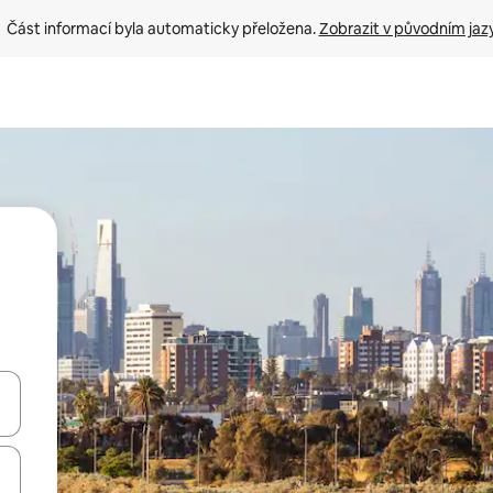
Část informací byla automaticky přeložena. 
Zobrazit v původním jaz
ázet pomocí šipek nahoru a dolů, dotykem nebo přejetím prstem.