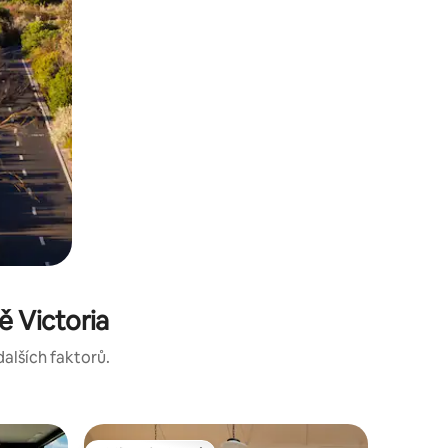
 Victoria
dalších faktorů.
Hausbót 