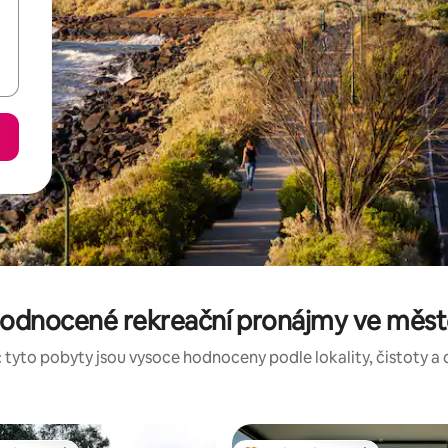
hodnocené rekreační pronájmy ve městě
 tyto pobyty jsou vysoce hodnoceny podle lokality, čistoty a 