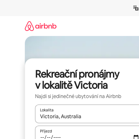
Přeskočit
na
obsah
Rekreační pronájmy
v lokalitě Victoria
Najdi si jedinečné ubytování na Airbnb
Lokalita
Až budou výsledky k dispozici, můžeš si je proch
Příjezd