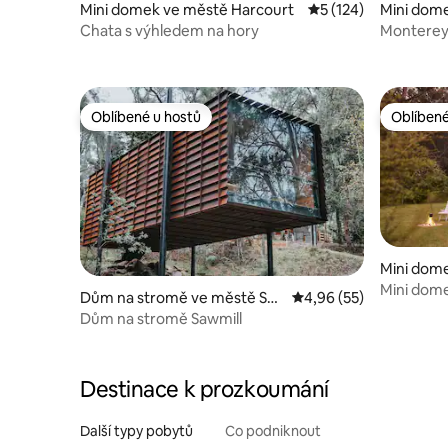
Mini domek ve městě Harcourt
Průměrné hodnocení
5 (124)
Mini dom
ied
Chata s výhledem na hory
Monterey
Oblíbené u hostů
Oblíbené
Oblíbené u hostů
Oblíbené
Mini dom
Bridges
Mini dom
Dům na stromě ve městě Sa
Průměrné hodnocení 4,
4,96 (55)
wmill Settlement
Dům na stromě Sawmill
Destinace k prozkoumání
Další typy pobytů
Co podniknout