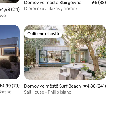
Domov ve městě Blairgowrie
Průměrné hodnocen
5 (38)
Dimmickův plážový domek
růměrné hodnocení 4,98 z 5, 211 hodnocení
4,98 (211)
ove
Oblíbené u hostů
hostů
Oblíbené u hostů
Průměrné hodnocení 4,99 z 5, 79 hodnocení
4,99 (79)
Domov ve městě Surf Beach
Průměrné hodnocení 4,
4,88 (241)
úžasné
SaltHouse - Phillip Island