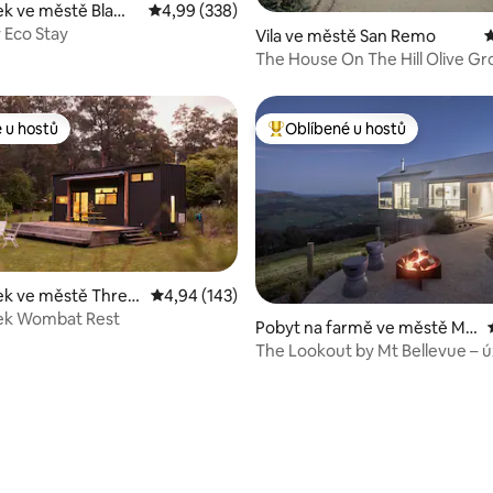
 5 z 5, 124 hodnocení
ek ve městě Blamp
Průměrné hodnocení 4,99 z 5, 338 hodnocení
4,99 (338)
 Eco Stay
Vila ve městě San Remo
P
The House On The Hill Olive Gr
 u hostů
Oblíbené u hostů
 u hostů
Nejlepší v kategorii Oblíbené u 
ek ve městě Three
Průměrné hodnocení 4,94 z 5, 143 hodnocení
4,94 (143)
ek Wombat Rest
96 z 5, 55 hodnocení
Pobyt na farmě ve městě My
rrhee
The Lookout by Mt Bellevue – 
výhledy