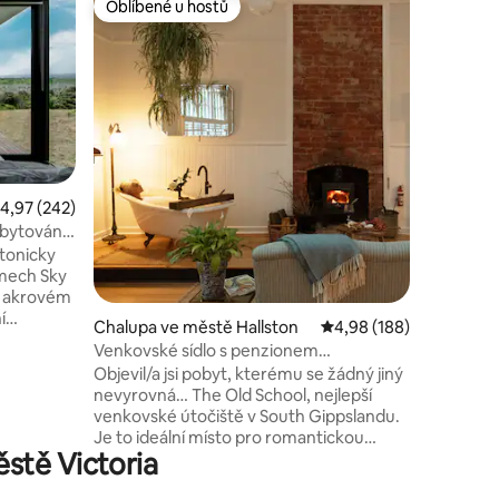
Oblíbené u hostů
Oblíb
hostů
Oblíbené u hostů
Nejlepší
rance
Nečinnos
Ubytuj se
nejvýjim
jezeře. Ubytování inspirované retro
kaliforns
po nevidi
s důraze
skupiny. Přímo na břehu jezer Gippsland
leží idyl
růměrné hodnocení 4,97 z 5, 242 hodnocení
4,97 (242)
Far South
ubytování
luxusní 
ktonicky
vzdává h
mech Sky
lokalitě,
0 akrovém
blízkosti
í
mořské vo
Chalupa ve městě Hallston
Průměrné hodnocení 4,
4,98 (188)
mysu
Venkovské sídlo s penzionem
a koupelnou u krbu
Objevil/a jsi pobyt, kterému se žádný jiný
i okolní
nevyrovná… The Old School, nejlepší
venkovské útočiště v South Gippslandu.
stezku
Je to ideální místo pro romantickou
 Beach
stě Victoria
dovolenou nebo klidný pobyt o samotě,
kde si můžeš opravdu odpočinout
plně