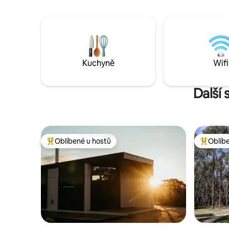
vzdáleny 
dřevo (podle ročního období).
káva, míst
Prozkoumej místní národní parky nebo si
Gap. Přijď
zaplav na jedné z nejkrásnějších
nedotčených pláží ve Victorii.
Kuchyně
Wifi
Další 
Oblíbené u hostů
Oblíb
Nejlepší v kategorii Oblíbené u hostů
Nejlepší