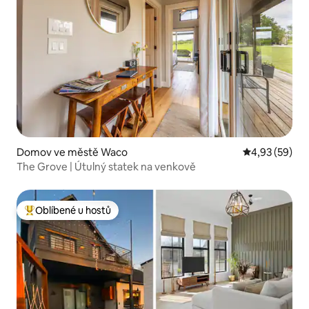
Domov ve městě Waco
Průměrné hod
4,93 (59)
The Grove | Útulný statek na venkově
Oblíbené u hostů
Nejlepší v kategorii Oblíbené u hostů