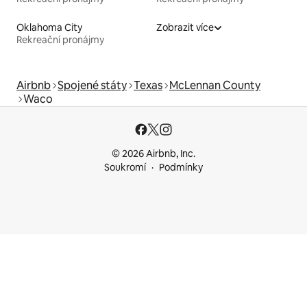
Oklahoma City
Zobrazit více
Rekreační pronájmy
Airbnb
Spojené státy
Texas
McLennan County
Waco
© 2026 Airbnb, Inc.
Soukromí
Podmínky