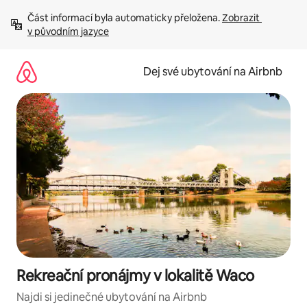
Přeskočit
Část informací byla automaticky přeložena. 
Zobrazit 
na
v původním jazyce
obsah
Dej své ubytování na Airbnb
Rekreační pronájmy v lokalitě Waco
Najdi si jedinečné ubytování na Airbnb