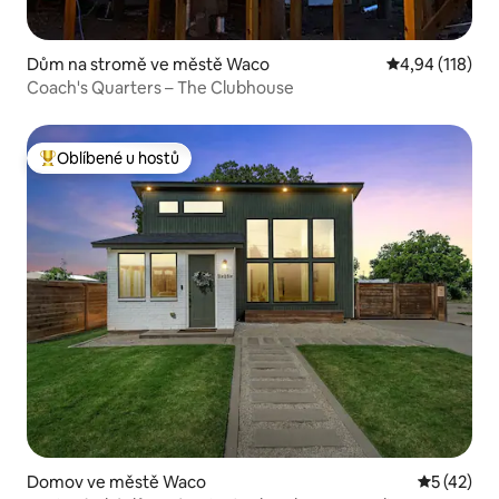
Dům na stromě ve městě Waco
Průměrné hodn
4,94 (118)
Coach's Quarters – The Clubhouse
Oblíbené u hostů
Nejlepší v kategorii Oblíbené u hostů
Domov ve městě Waco
Průměrné 
5 (42)