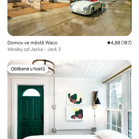
Domov ve městě Waco
Průměrné hodn
4,88 (187)
Wesley od Jacka – Jack 3
Oblíbené u hostů
Oblíbené u hostů