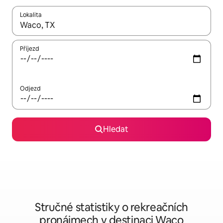
Lokalita
Až budou výsledky k dispozici, můžeš si je procházet pomocí š
Příjezd
Odjezd
Hledat
Stručné statistiky o rekreačních
pronájmech v destinaci Waco