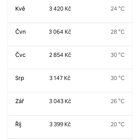
Kvě
3 420 Kč
24 °C
Čvn
3 064 Kč
28 °C
Čvc
2 854 Kč
30 °C
Srp
3 147 Kč
30 °C
Zář
3 043 Kč
26 °C
Říj
3 399 Kč
20 °C