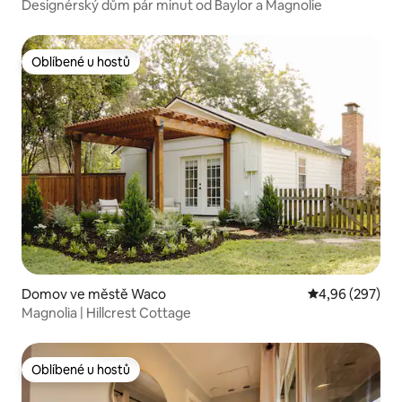
Designérský dům pár minut od Baylor a Magnolie
Oblíbené u hostů
Oblíbené u hostů
Domov ve městě Waco
Průměrné hodno
4,96 (297)
Magnolia | Hillcrest Cottage
Oblíbené u hostů
Oblíbené u hostů