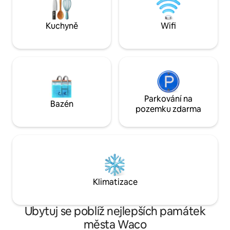
pocit venkovskéh
a získat náš průvodce Wacem😊
zároveň si užívat 
atrakcí, nehledej n
Kuchyně
Wifi
Parkování na
Bazén
pozemku zdarma
Klimatizace
Ubytuj se poblíž nejlepších památek
města Waco