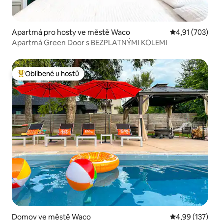
Apartmá pro hosty ve městě Waco
Průměrné hodn
4,91 (703)
Apartmá Green Door s BEZPLATNÝMI KOLEMI
Oblíbené u hostů
Nejlepší v kategorii Oblíbené u hostů
Domov ve městě Waco
Průměrné hodn
4,99 (137)