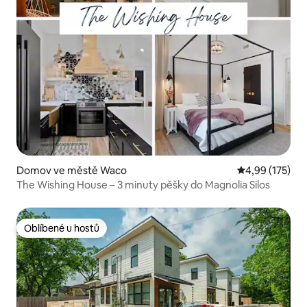
Domov ve městě Waco
Průměrné hodn
4,99 (175)
The Wishing House – 3 minuty pěšky do Magnolia Silos
Oblíbené u hostů
Oblíbené u hostů