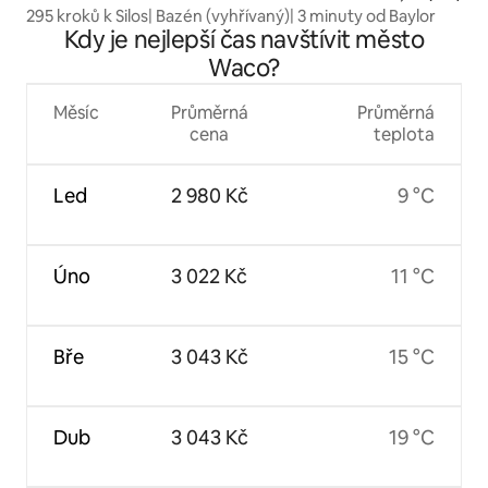
295 kroků k Silos| Bazén (vyhřívaný)| 3 minuty od Baylor
Kdy je nejlepší čas navštívit město
Waco?
Měsíc
Průměrná
Průměrná
cena
teplota
Led
2 980 Kč
9 °C
Úno
3 022 Kč
11 °C
Bře
3 043 Kč
15 °C
Dub
3 043 Kč
19 °C