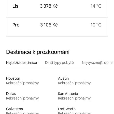
Lis
3 378 Kč
14 °C
Pro
3 106 Kč
10 °C
Destinace k prozkoumání
Nejbližší destinace
Další typy pobytů
Nejvýraznější domin
Houston
Austin
Rekreační pronájmy
Rekreační pronájmy
Dallas
San Antonio
Rekreační pronájmy
Rekreační pronájmy
Galveston
Fort Worth
Rekreační pronájmy
Rekreační pronájmy