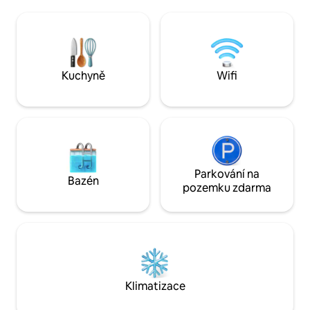
kamenným krbem (plynovým);
ideální pro páry, 
manželská postel a koupelna ve druhém
služební pobyty,
patře. Americký a evropský starožitný
parkováním, rychlo
nábytek a výtvarné umění vás přivítají v
potřebným pro kr
plně modernizovaném domě s
pobyty.
Kuchyně
Wifi
centrálním topením, ventilací a
klimatizací.
Parkování na
Bazén
pozemku zdarma
Klimatizace