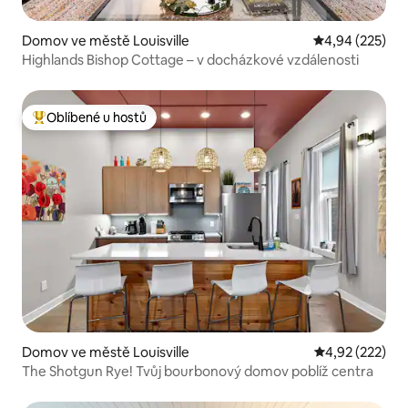
Domov ve městě Louisville
Průměrné hodno
4,94 (225)
Highlands Bishop Cottage – v docházkové vzdálenosti
Oblíbené u hostů
Nejlepší v kategorii Oblíbené u hostů
Domov ve městě Louisville
Průměrné hodn
4,92 (222)
The Shotgun Rye! Tvůj bourbonový domov poblíž centra