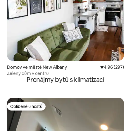
Domov ve městě New Albany
Průměrné hodno
4,96 (297)
Zelený dům v centru
Pronájmy bytů s klimatizací
Oblíbené u hostů
Oblíbené u hostů