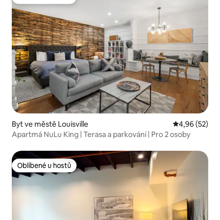
Oblíbené u hostů
Byt ve městě Louisville
Průměrné hod
4,96 (52)
Apartmá NuLu King | Terasa a parkování | Pro 2 osoby
Oblíbené u hostů
Oblíbené u hostů