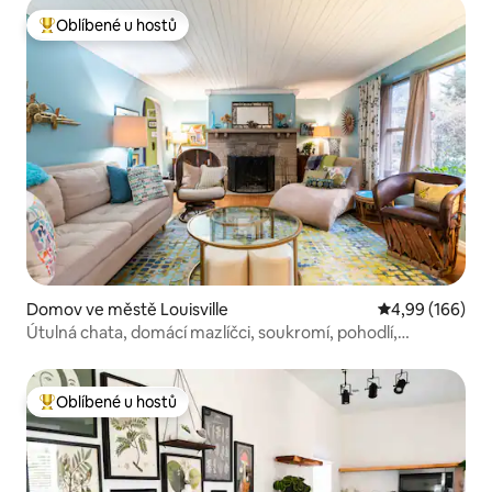
Oblíbené u hostů
Nejlepší v kategorii Oblíbené u hostů
Domov ve městě Louisville
Průměrné hodno
4,99 (166)
Útulná chata, domácí mazlíčci, soukromí, pohodlí,
parkování
Oblíbené u hostů
Nejlepší v kategorii Oblíbené u hostů