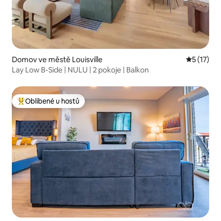
Domov ve městě Louisville
Průměrné 
5 (17)
Lay Low B-Side | NULU | 2 pokoje | Balkon
Oblíbené u hostů
Nejlepší v kategorii Oblíbené u hostů