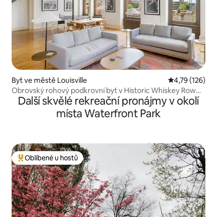
Byt ve městě Louisville
Průměrné hodn
4,79 (126)
Obrovský rohový podkrovní byt v Historic Whiskey Row
Další skvělé rekreační pronájmy v okolí
Lofts
místa Waterfront Park
Oblíbené u hostů
Nejlepší v kategorii Oblíbené u hostů