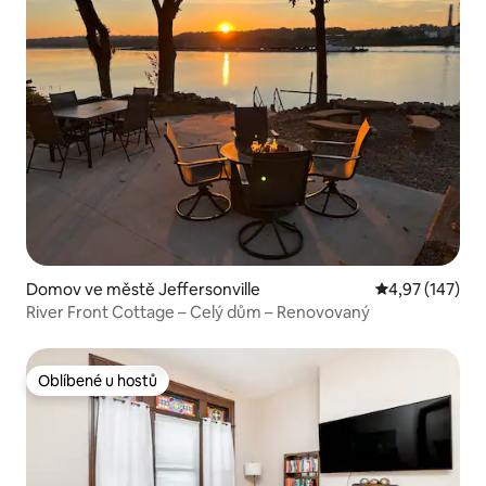
Domov ve městě Jeffersonville
Průměrné hodn
4,97 (147)
River Front Cottage – Celý dům – Renovovaný
Oblíbené u hostů
Oblíbené u hostů