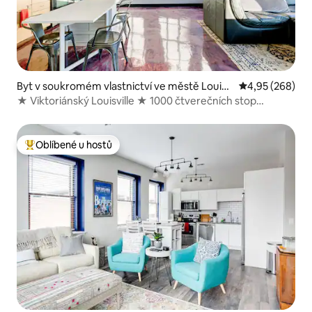
Byt v soukromém vlastnictví ve městě Louisv
Průměrné hodno
4,95 (268)
ille
★ Viktoriánský Louisville ★ 1000 čtverečních stop
Glassworks Loft
Oblíbené u hostů
Nejlepší v kategorii Oblíbené u hostů