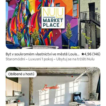
Byt v soukromém vlastnictví ve městě Louisvi
Průměrné hodno
4,96 (146)
lle
Staromódní ~ Luxusní 1 pokoj ~ Ubytuj se na tržišti Nulu
Oblíbené u hostů
Oblíbené u hostů