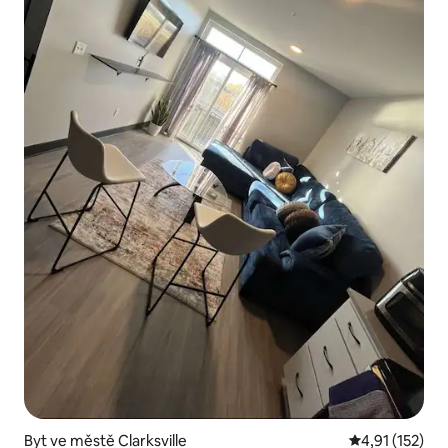
Byt ve městě Clarksville
Průměrné hodn
4,91 (152)