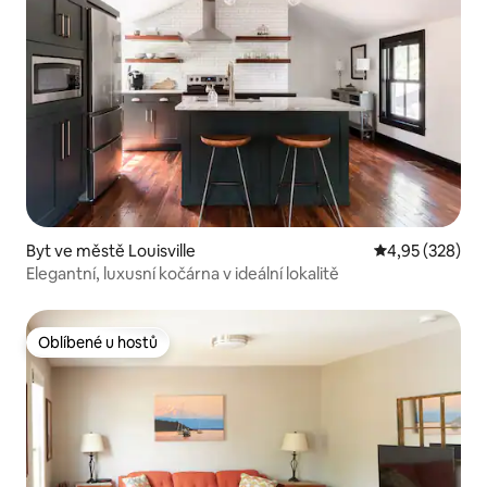
Byt ve městě Louisville
Průměrné hodno
4,95 (328)
Elegantní, luxusní kočárna v ideální lokalitě
Oblíbené u hostů
Oblíbené u hostů