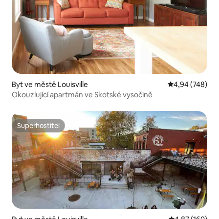
Byt ve městě Louisville
Průměrné hodno
4,94 (748)
Okouzlující apartmán ve Skotské vysočině
Superhostitel
Superhostitel