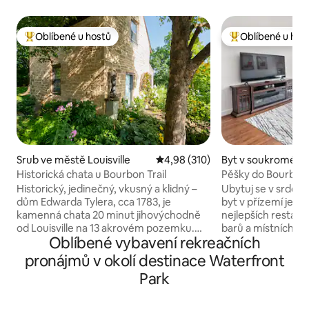
Oblíbené u hostů
Oblíbené u hos
Nejlepší v kategorii Oblíbené u hostů
Nejlepší v kategor
Srub ve městě Louisville
Průměrné hodnocení 4,98 z 5, 
4,98 (310)
Byt v soukromém v
ve městě Louisvill
Historická chata u Bourbon Trail
Pěšky do Bourbon 
Uzavřené parkovi
Historický, jedinečný, vkusný a klidný –
Ubytuj se v srdci
dům Edwarda Tylera, cca 1783, je
byt v přízemí je je
kamenná chata 20 minut jihovýchodně
nejlepších restau
od Louisville na 13 akrovém pozemku.
barů a místních ob
Oblíbené vybavení rekreačních
Poblíž slavné stezky bourbonu,
Projdi se k oblíbe
pronájem zahrnuje celou chatu a velkou
Angel's Envy a Rabb
pronájmů v okolí destinace Waterfront
verandou s výhledem na rybník s
vychutnej si vešk
Park
fontánou. První patro má
nebo se za pár min
obývací/jídelní/kuchyňský prostor s
koncerty, hry nebo akc
malou rozkládací pohovkou a
pohodlný, tichý a