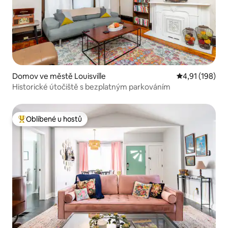
Domov ve městě Louisville
Průměrné hodn
4,91 (198)
Historické útočiště s bezplatným parkováním
Oblíbené u hostů
Nejlepší v kategorii Oblíbené u hostů