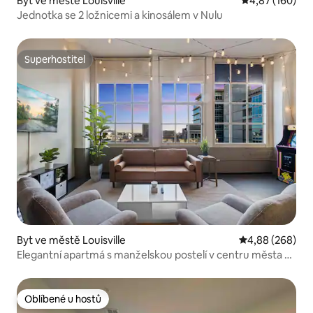
Byt ve městě Louisville
Průměrné hodn
4,87 (160)
Jednotka se 2 ložnicemi a kinosálem v Nulu
Superhostitel
Superhostitel
Byt ve městě Louisville
Průměrné hodno
4,88 (268)
Elegantní apartmá s manželskou postelí v centru města –
parkování zdarma a hry
Oblíbené u hostů
Oblíbené u hostů