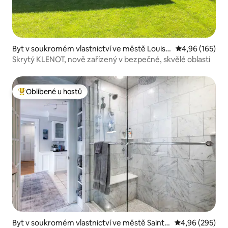
Byt v soukromém vlastnictví ve městě Louisvi
Průměrné hodn
4,96 (165)
lle
Skrytý KLENOT, nově zařízený v bezpečné, skvělé oblasti
Oblíbené u hostů
Nejlepší v kategorii Oblíbené u hostů
Byt v soukromém vlastnictví ve městě Saint
Průměrné hodno
4,96 (295)