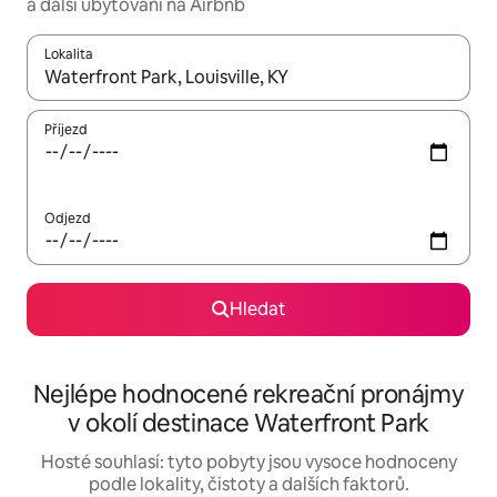
a další ubytování na Airbnb
Lokalita
Až budou výsledky k dispozici, můžeš si je procházet pomocí š
Příjezd
Odjezd
Hledat
Nejlépe hodnocené rekreační pronájmy
v okolí destinace Waterfront Park
Hosté souhlasí: tyto pobyty jsou vysoce hodnoceny
podle lokality, čistoty a dalších faktorů.