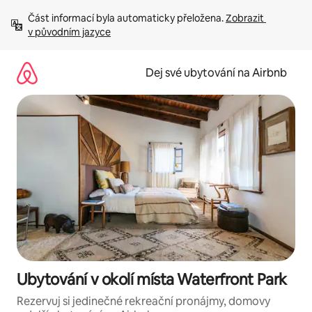
Přeskočit
Část informací byla automaticky přeložena. 
Zobrazit 
na
v původním jazyce
obsah
Dej své ubytování na Airbnb
Ubytování v okolí místa Waterfront Park
Rezervuj si jedinečné rekreační pronájmy, domovy