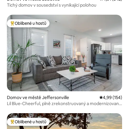
Tichý domov v sousedství s vynikající polohou
Oblíbené u hostů
Nejlepší v kategorii Oblíbené u hostů
Domov ve městě Jeffersonville
Průměrné hodn
4,99 (154)
Lil Blue-Cheerful, plně zrekonstruovaný a modernizovaný
dům
Oblíbené u hostů
Nejlepší v kategorii Oblíbené u hostů