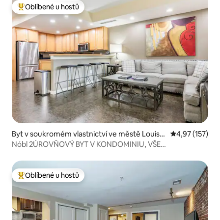
Oblíbené u hostů
Nejlepší v kategorii Oblíbené u hostů
Byt v soukromém vlastnictví ve městě Louisvil
Průměrné hodn
4,97 (157)
le
Nóbl 2ÚROVŇOVÝ BYT V KONDOMINIU, VŠE
V HIGHLANDS DOCHÁZKOVÉ!
Oblíbené u hostů
Nejlepší v kategorii Oblíbené u hostů