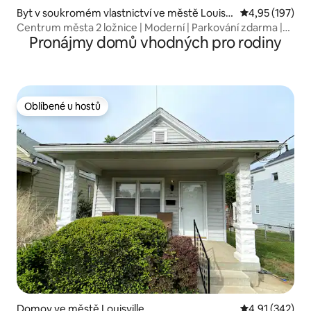
Byt v soukromém vlastnictví ve městě Louisvi
Průměrné hodn
4,95 (197)
lle
Centrum města 2 ložnice | Moderní | Parkování zdarma |
Pronájmy domů vhodných pro rodiny
Bezpečné7
Oblíbené u hostů
Oblíbené u hostů
Domov ve městě Louisville
Průměrné hodn
4,91 (342)