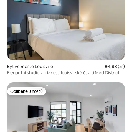
Byt ve městě Louisville
Průměrné hod
4,88 (51)
Elegantní studio v blízkosti louisvillské čtvrti Med District
Oblíbené u hostů
Oblíbené u hostů