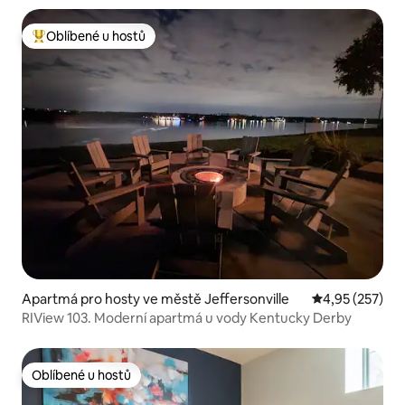
Oblíbené u hostů
Nejlepší v kategorii Oblíbené u hostů
Apartmá pro hosty ve městě Jeffersonville
Průměrné hodn
4,95 (257)
RIView 103. Moderní apartmá u vody Kentucky Derby
Oblíbené u hostů
Oblíbené u hostů