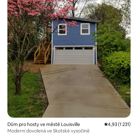
Dům pro hosty ve městě Louisville
Průměrné hodnoc
4,93 (1 231)
Moderní dovolená ve Skotské vysočině