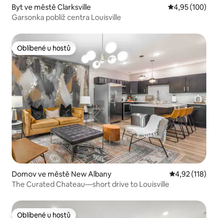
Byt ve městě Clarksville
Průměrné hodn
4,95 (100)
Garsonka poblíž centra Louisville
Oblíbené u hostů
Oblíbené u hostů
Domov ve městě New Albany
Průměrné hodn
4,92 (118)
The Curated Chateau—short drive to Louisville
Oblíbené u hostů