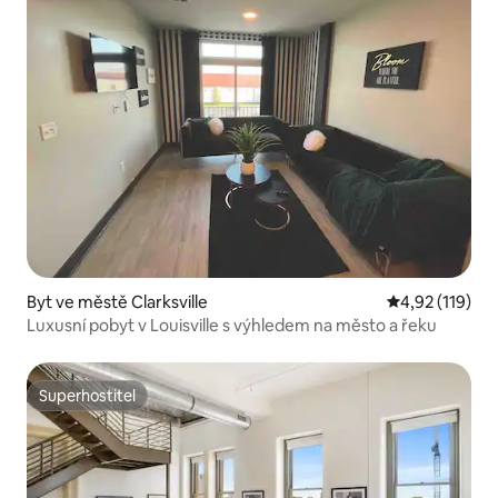
Byt ve městě Clarksville
Průměrné hodn
4,92 (119)
Luxusní pobyt v Louisville s výhledem na město a řeku
Superhostitel
Superhostitel