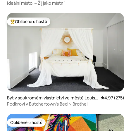
Matthews
Ideální místo! – Žij jako místní
Oblíbené u hostů
Nejlepší v kategorii Oblíbené u hostů
Byt v soukromém vlastnictví ve městě Louisvi
Průměrné hodn
4,97 (275)
lle
Podkroví v Butchertown's Bed N Brothel
Oblíbené u hostů
Oblíbené u hostů