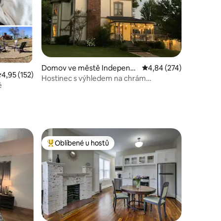
Domov ve městě Independ
Průměrné hodnocení 4,
4,84 (274)
růměrné hodnocení 4,95 z 5, 152 hodnocení
4,95 (152)
ence
Hostinec s výhledem na chrám
ě
a hudebním studiem
Oblíbené u hostů
Nejlepší v kategorii Oblíbené u hostů