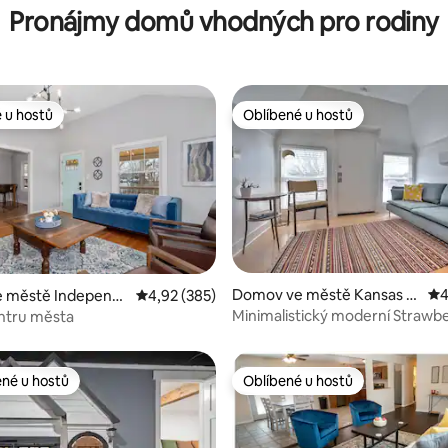
Pronájmy domů vhodných pro rodiny
 u hostů
Oblíbené u hostů
 u hostů
Oblíbené u hostů
Domov ve městě Kansas Ci
Pr
4
4 z 5, 197 hodnocení
 městě Independ
Průměrné hodnocení 4,92 z 5, 385 hodnocení
4,92 (385)
ty
Minimalistický moderní Strawber
ntru města
Get-Away Home
ené u hostů
Oblíbené u hostů
 v kategorii Oblíbené u hostů
Oblíbené u hostů