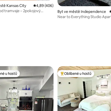
stě Kansas City
Průměrné hodnocení 4,89 z 5, 406 hodnocen
4,89 (406)
 od tramvaje – 2pokojový
Byt ve městě Independence
 apartmán
Near to Everything Studio Apa
 z 5, 1 001 hodnocení
ené u hostů
Oblíbené u hostů
 v kategorii Oblíbené u hostů
Nejlepší v kategorii Oblíbené u 