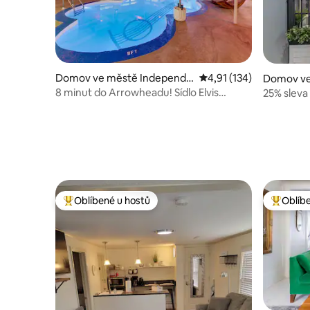
Domov ve městě Independe
Průměrné hodnocení 4,
4,91 (134)
Domov ve
nce
y
8 minut do Arrowheadu! Sídlo Elvis
25% sleva
s vyhřívaným bazénem
12 minut 
Oblíbené u hostů
Oblíb
Nejlepší v kategorii Oblíbené u hostů
Nejlepší