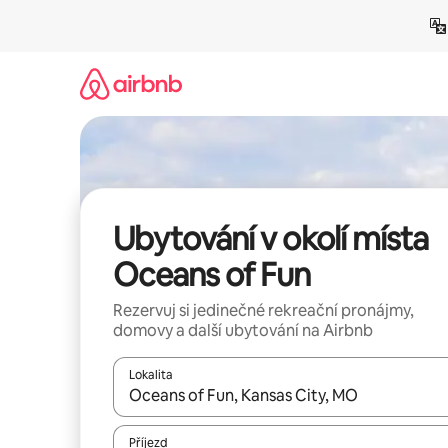
Přeskočit
na
obsah
Ubytování v okolí místa
Oceans of Fun
Rezervuj si jedinečné rekreační pronájmy,
domovy a další ubytování na Airbnb
Lokalita
Až budou výsledky k dispozici, můžeš si je proch
Příjezd