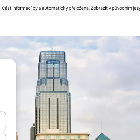
Část informací byla automaticky přeložena. 
Zobrazit v původním jaz
ázet pomocí šipek nahoru a dolů, dotykem nebo přejetím prstem.