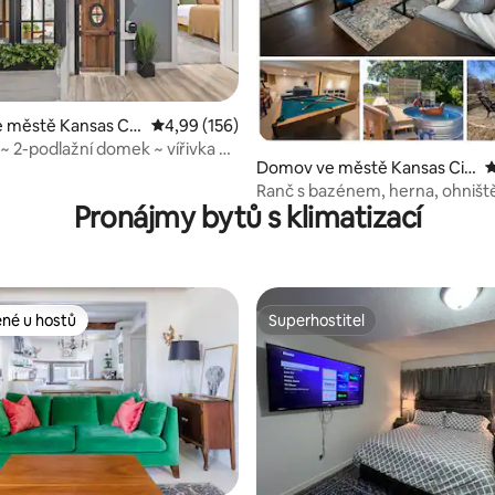
91 z 5, 134 hodnocení
 městě Kansas Cit
Průměrné hodnocení 4,99 z 5, 156 hodnocení
4,99 (156)
 ~ 2-podlažní domek ~ vířivka ~
Domov ve městě Kansas Cit
P
do MCI
y
Ranč s bazénem, herna, ohništ
Pronájmy bytů s klimatizací
ené u hostů
Superhostitel
 v kategorii Oblíbené u hostů
Superhostitel