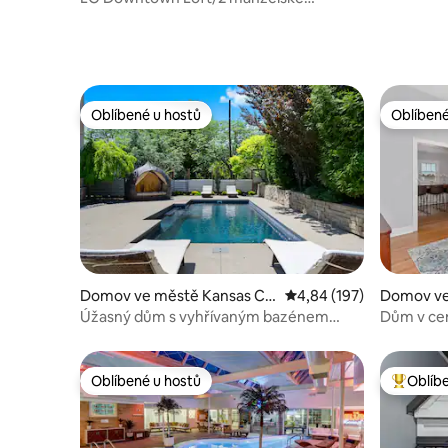
obrazovce!
postele/ výhled na Broadway
Oblíbené u hostů
Oblíbené
Oblíbené u hostů
Oblíbené
Domov ve městě Kansas Cit
Průměrné hodnocení 4,8
4,84 (197)
Domov ve
y
ence
Úžasný dům s vyhřívaným bazénem
Dům v ce
a vířivkou na střeše!
Oblíbené u hostů
Oblíb
Oblíbené u hostů
Nejlepší