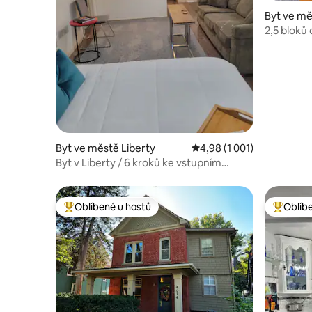
Byt ve mě
2,5 bloků
butikový
Byt ve městě Liberty
Průměrné hodnocení 4,98
4,98 (1 001)
Byt v Liberty / 6 kroků ke vstupním
dveřím.
Oblíbené u hostů
Oblíb
Nejlepší v kategorii Oblíbené u hostů
Nejlepší