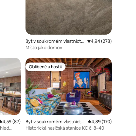
Byt v soukromém vlastnictví
Průměrné hodnocení 4,
4,94 (278)
ve městě Grain Valley
Místo jako domov
Oblíbené u hostů
Oblíbené u hostů
Průměrné hodnocení 4,59 z 5, 87 hodnocení
4,59 (87)
Byt v soukromém vlastnictví
Průměrné hodnocení 4,
4,89 (170)
ve městě Kansas City
ýhled
Historická hasičská stanice KC č. 8–40