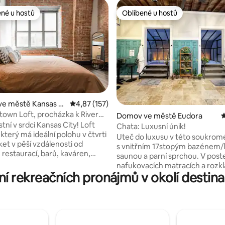
ené u hostů
Oblíbené u hostů
 v kategorii Oblíbené u hostů
Oblíbené u hostů
7 z 5, 407 hodnocení
ve městě Kansas Ci
Průměrné hodnocení 4,87 z 5, 157 hodnocení
4,87 (157)
own Loft, procházka k River
Domov ve městě Eudora
P
DT
ístní v srdci Kansas City! Loft
Chata: Luxusní únik!
í, který má ideální polohu v čtvrti
Uteč do luxusu v této soukrom
ket v pěší vzdálenosti od
s vnitřním 17stopým bazénem/
 restaurací, barů, kaváren,
saunou a parní sprchou. V postelích,
ch butiků a farmářského trhu.
nafukovacích matracích a rozk
tady kvůli práci nebo zábavě,
í rekreačních pronájmů v okolí destin
nábytku se vyspí až 10 osob. Užij si
ování nabízí ideální kombinaci
oplocenou terasu, ohniště, žup
 praktičnosti. Méně než 15 minut
pantofle, roušky, Nespresso a da
adion Arrowhead. ✔ Plně
Ideální pro romantický pobyt, 
 Chytrá televize a
pobyt nebo malou akci (max. 15
 terasa a fitness
Zahrnuje kuchyň, obývací pokoj