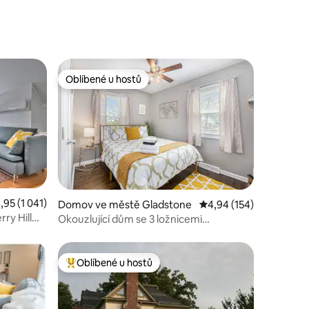
Oblíbené u hostů
Oblíbené u hostů
ůměrné hodnocení 4,95 z 5, 1 041 hodnocení
,95 (1 041)
Domov ve městě Gladstone
Průměrné hodnocení 4,
4,94 (154)
ry Hill
Okouzlující dům se 3 ložnicemi
a restauracemi v docházkové
vzdálenosti
Oblíbené u hostů
Nejlepší v kategorii Oblíbené u hostů