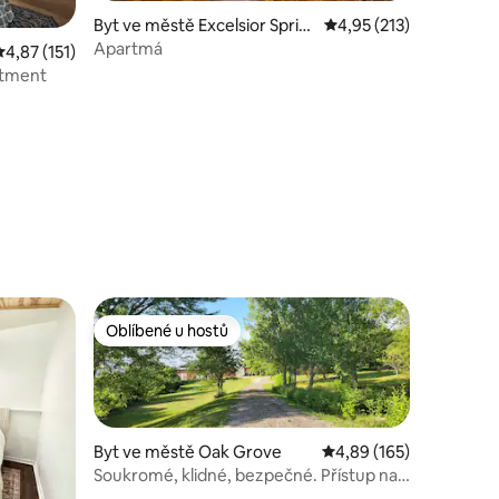
í
Byt ve městě Excelsior Sprin
Průměrné hodnocení 4,
4,95 (213)
gs
Apartmá
Průměrné hodnocení 4,87 z 5, 151 hodnocení
4,87 (151)
rtment
Oblíbené u hostů
hostů
Oblíbené u hostů
Byt ve městě Oak Grove
Průměrné hodnocení 4,
4,89 (165)
Soukromé, klidné, bezpečné. Přístup na
I-70. Blízko KC.