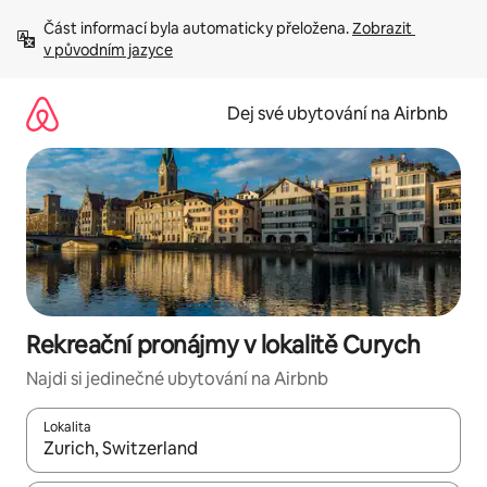
Přeskočit
Část informací byla automaticky přeložena. 
Zobrazit 
na
v původním jazyce
obsah
Dej své ubytování na Airbnb
Rekreační pronájmy v lokalitě Curych
Najdi si jedinečné ubytování na Airbnb
Lokalita
Až budou výsledky k dispozici, můžeš si je procházet pomocí š