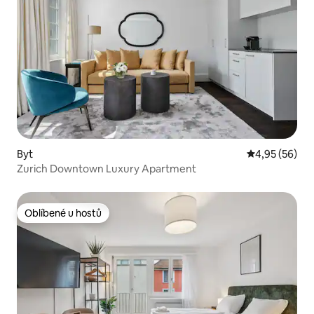
Byt
Průměrné hod
4,95 (56)
Zurich Downtown Luxury Apartment
Oblíbené u hostů
Oblíbené u hostů