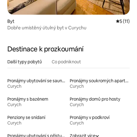
Byt
Průměrné 
5 (11)
Dobře umístěný útulný byt v Curychu
Destinace k prozkoumání
Další typy pobytů
Co podniknout
Pronájmy ubytování se saunou
Pronájmy soukromých apartmánů
Curych
Curych
Pronájmy s bazénem
Pronájmy domů pro hosty
Curych
Curych
Penziony se snídaní
Pronájmy v podkroví
Curych
Curych
Pronájmy ubytování s přístupem k jezeru
Zobrazit více