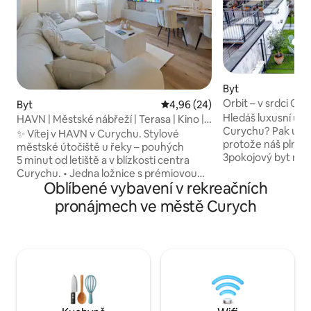
Byt
Orbit – v srdci Cu
Byt
Průměrné hodnocení 4,96 z 5, 
4,96 (24)
Hledáš luxusní ub
HAVN | Městské nábřeží | Terasa | Kino |
Curychu? Pak už n
Letiště
✨ Vítej v HAVN v Curychu. Stylové
protože náš plně 
městské útočiště u řeky – pouhých
3pokojový byt na 
5 minut od letiště a v blízkosti centra
to, co potřebuješ
Curychu. • Jedna ložnice s prémiovou
ložnicím, prosto
Oblíbené vybavení v rekreačních
manželskou postelí a pracovním
pokoji, plně vyba
prostorem • Světlý obývací pokoj
pronájmech ve městě Curych
a soukromé střešní
s rozkládací pohovkou a 75palcovou
apartmán ideální 
chytrou televizí • Moderní, plně
objevování města.
vybavená kuchyně s kávovarem
nachází hned vedl
Nespresso • Terasa s moderním
a slavné Bahnhofst
posezením • Koupelna s dešťovou
přístup k mnoha n
sprchou • Parkování zdarma • Promítací
Curychu. Rezervuj 
plátno pro skutečný kinematografický
a šarm Curychu!
zážitek • Soukromá pračka a sušička