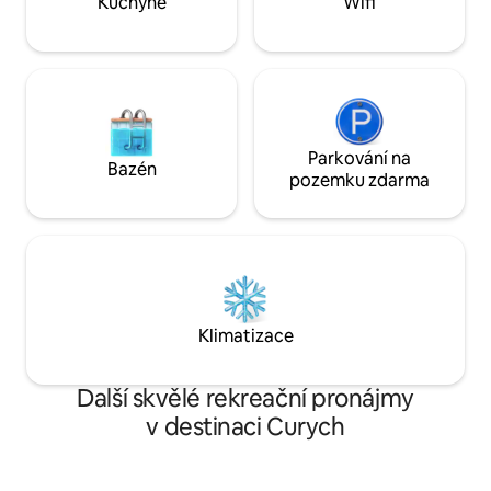
Kuchyně
Wifi
v koupelně • Vysokorychlostní Wi-Fi
Parkování na
Bazén
pozemku zdarma
Klimatizace
Další skvělé rekreační pronájmy
v destinaci Curych