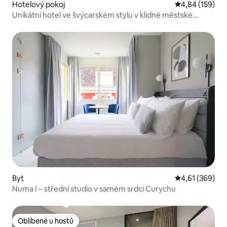
Hotelový pokoj
Průměrné hodn
4,84 (159)
Unikátní hotel ve švýcarském stylu v klidné městské
lokalitě
Byt
Průměrné hodn
4,61 (369)
Numa I – střední studio v samém srdci Curychu
Oblíbené u hostů
Oblíbené u hostů