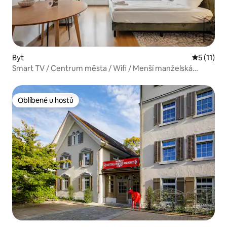
Byt
Průměrné 
5 (11)
Smart TV / Centrum města / Wifi / Menší manželská
postel – CR 32
Oblíbené u hostů
Oblíbené u hostů