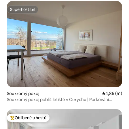
Superhostitel
Superhostitel
Soukromý pokoj
Průměrné hod
4,86 (51)
Soukromý pokoj poblíž letiště v Curychu | Parkování
zdarma
Oblíbené u hostů
Nejlepší v kategorii Oblíbené u hostů