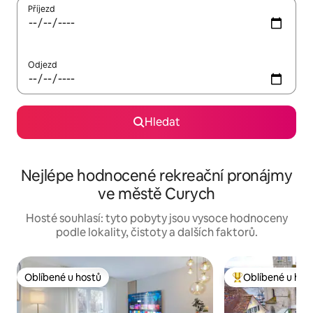
Příjezd
Odjezd
Hledat
Nejlépe hodnocené rekreační pronájmy
ve městě Curych
Hosté souhlasí: tyto pobyty jsou vysoce hodnoceny
podle lokality, čistoty a dalších faktorů.
Oblíbené u hostů
Oblíbené u hos
Oblíbené u hostů
Nejlepší v kategor