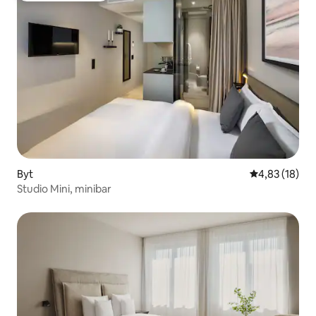
Byt
Průměrné hod
4,83 (18)
Studio Mini, minibar