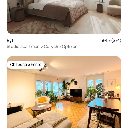
Byt
Průměrné hod
4,7 (374)
Studio apartmán v Curychu Opfikon
Oblíbené u hostů
Oblíbené u hostů