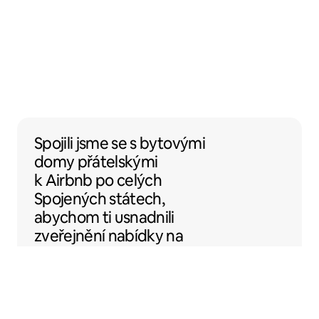
Spojili jsme se s bytovými domy přátelský
Spojili jsme se
s
bytovými
domy
přátelskými
k Airbnb po celých
Spojených státech,
abychom ti usnadnili
zveřejnění nabídky na
Airbnb.
Sentral Apartments
Denver, Colorado