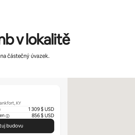
b v lokalitě
m na částečný úvazek.
rankfort, KY
1 309 $ USD
m
856 $ USD
den
tuj budovu