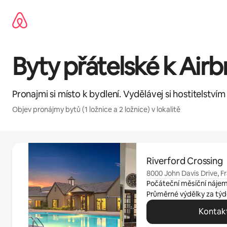
Přeskočit
na
obsah
Byty přátelské k Airbn
Pronajmi si místo k bydlení. Vydělávej si hostitelství
Objev pronájmy bytů (1 ložnice a 2 ložnice) v lokalitě
Zobrazeno 0 položek z 0
Riverford Crossing
8000 John Davis Drive, F
Počáteční měsíční náje
Průměrné výdělky za tý
Kontak