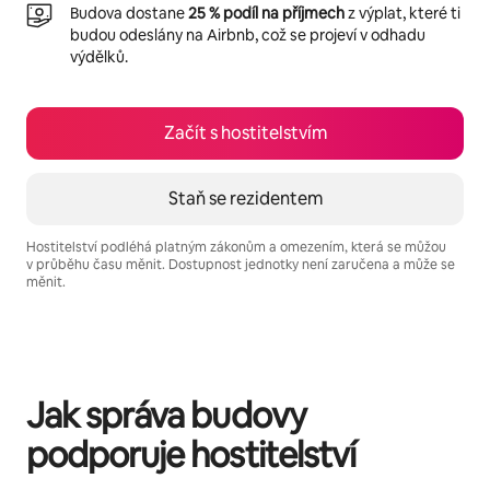
Budova dostane
25 % podíl na příjmech
z výplat, které ti
budou odeslány na Airbnb, což se projeví v odhadu
výdělků.
Začít s hostitelstvím
Staň se rezidentem
Hostitelství podléhá platným zákonům a omezením, která se můžou
v průběhu času měnit. Dostupnost jednotky není zaručena a může se
měnit.
Tvé potenciální výdělky jsou Kč16965 za měsíc
Jak správa budovy
podporuje hostitelství