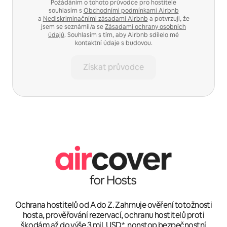
Požádáním o tohoto průvodce pro hostitele
souhlasím s
Obchodními podmínkami Airbnb
a
Nediskriminačními zásadami Airbnb
a potvrzuji, že
jsem se seznámil/a se
Zásadami ochrany osobních
údajů
. Souhlasím s tím, aby Airbnb sdílelo mé
kontaktní údaje s budovou.
Získat průvodce
Ochrana hostitelů od A do Z. Zahrnuje ověření totožnosti
hosta, prověřování rezervací, ochranu hostitelů proti
škodám až do výše 3 mil. USD*, nonstop bezpečnostní