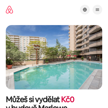
Přeskočit
na
obsah
Můžeš si vydělat
Kč
0