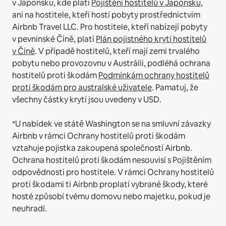
v Japonsku, kde platí
Pojištění hostitelů v Japonsku
,
ani na hostitele, kteří hostí pobyty prostřednictvím
Airbnb Travel LLC.
Pro hostitele, kteří nabízejí pobyty
v pevninské Číně, platí
Plán pojistného krytí hostitelů
v Číně
.
V případě hostitelů, kteří mají zemi trvalého
pobytu nebo provozovnu v Austrálii, podléhá ochrana
hostitelů proti škodám
Podmínkám ochrany hostitelů
proti škodám pro australské uživatele
. Pamatuj, že
všechny částky krytí jsou uvedeny v USD.
*U nabídek ve státě Washington se na smluvní závazky
Airbnb v rámci Ochrany hostitelů proti škodám
vztahuje pojistka zakoupená společností Airbnb.
Ochrana hostitelů proti škodám nesouvisí s Pojištěním
odpovědnosti pro hostitele. V rámci Ochrany hostitelů
proti škodami ti Airbnb proplatí vybrané škody, které
hosté způsobí tvému domovu nebo majetku, pokud je
neuhradí.