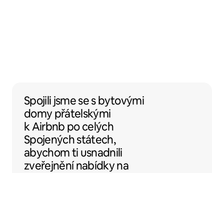
Spojili jsme se s bytovými domy přátelský
Spojili jsme se
s
bytovými
domy
přátelskými
k Airbnb po celých
Spojených státech,
abychom ti usnadnili
zveřejnění nabídky na
Airbnb.
Sentral Apartments
Denver, Colorado