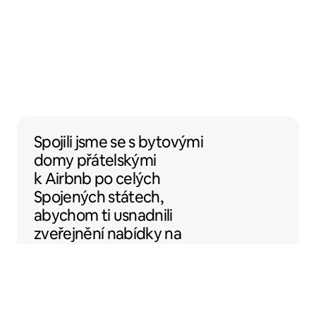
Spojili jsme se s bytovými domy přátelský
Spojili jsme se
s
bytovými
domy
přátelskými
k Airbnb po celých
Spojených státech,
abychom ti usnadnili
zveřejnění nabídky na
Airbnb.
Sentral Apartments
Denver, Colorado