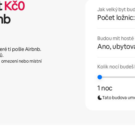
t
Kč
0
Jak velký byt bu
nb
Počet ložnic:
Budou mít hosté 
Ano, ubytová
eré ti pošle Airbnb.
ů.
a a omezení nebo místní
Kolik nocí budeš 
1 noc
Tato budova umož