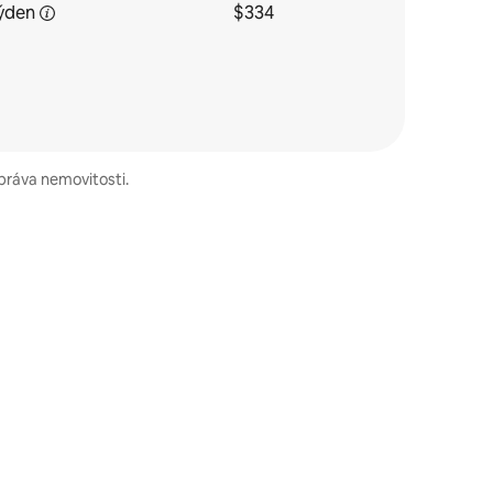
ýden
$334
správa nemovitosti.