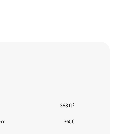
368 ft²
jem
$656