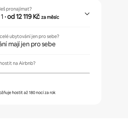
deš pronajímat?
 1
· od 12 119 Kč
za měsíc
celé ubytování jen pro sebe?
ní mají jen pro sebe
hostit na Airbnb?
ňuje hostit až 180 nocí za rok