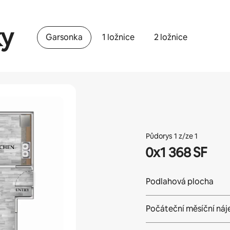
ky
Garsonka
1 ložnice
2 ložnice
Půdorys 1 z/ze 1
0x1 368 SF
Podlahová plocha
Počáteční měsíční ná