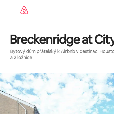
Přeskočit
na
obsah
Breckenridge at Ci
Bytový dům přátelský k Airbnb v destinaci Houst
a 2 ložnice