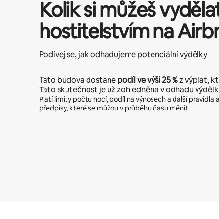
Kolik si můžeš vyděla
hostitelstvím na Airb
Podívej se, jak odhadujeme potenciální výdělky
Tato budova dostane
podíl ve výši
25 %
z výplat, kt
Tato skutečnost je už zohledněna v odhadu výdělk
Platí limity počtu nocí, podíl na výnosech a další pravidl
předpisy, které se můžou v průběhu času měnit.
Tvé potenciální výdělky jsou Kč7998 za měsíc