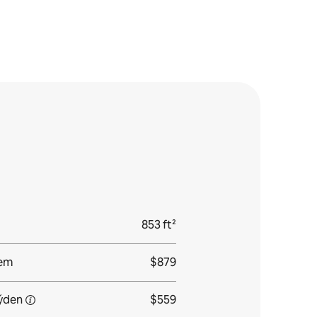
853 ft²
jem
$879
ýden
$559