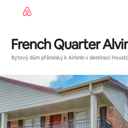
Přeskočit
na
obsah
French Quarter Alvi
Bytový dům přátelský k Airbnb v destinaci Houst