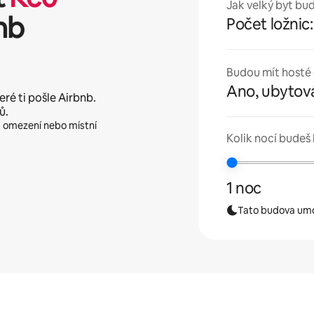
Jak velký byt bu
nb
Počet ložnic:
Budou mít hosté 
Ano, ubytová
eré ti pošle Airbnb.
ů.
a a omezení nebo místní
Kolik nocí budeš 
1 noc
Tato budova umož