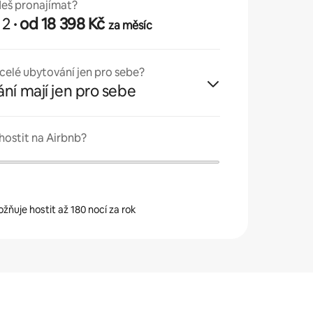
deš pronajímat?
 2
· od 18 398 Kč
za měsíc
celé ubytování jen pro sebe?
ní mají jen pro sebe
hostit na Airbnb?
ňuje hostit až 180 nocí za rok