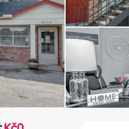
t
Kč
0