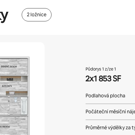
ky
2 ložnice
Půdorys 1 z/ze 1
2x1 853 SF
Podlahová plocha
Počáteční měsíční ná
Průměrné výdělky za
t