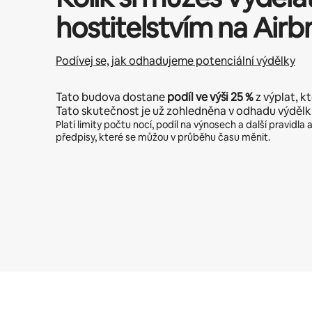
hostitelstvím na Airb
Podívej se, jak odhadujeme potenciální výdělky
Tato budova dostane
podíl ve výši
25 %
z výplat, kt
Tato skutečnost je už zohledněna v odhadu výdělk
Platí limity počtu nocí, podíl na výnosech a další pravidl
předpisy, které se můžou v průběhu času měnit.
Tvé potenciální výdělky jsou Kč11704 za měsíc