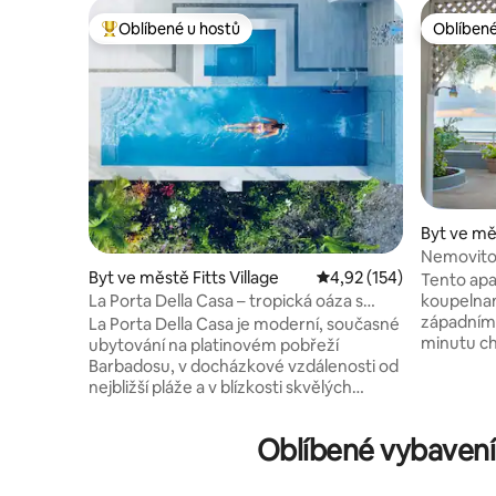
Oblíbené u hostů
Oblíbené
Nejlepší v kategorii Oblíbené u hostů
Oblíbené
Byt ve měs
Nemovitos
Byt ve městě Fitts Village
Průměrné hodnocení 4,
4,92 (154)
Tento apa
La Porta Della Casa – tropická oáza s
koupelnam
výhledem na moře
západním 
La Porta Della Casa je moderní, současné
minutu ch
ubytování na platinovém pobřeží
na vás ček
Barbadosu, v docházkové vzdálenosti od
voda s je
nejbližší pláže a v blízkosti skvělých
nejvelkol
restaurací, jako jsou The Tides, The Cliff,
apartmán 
Q-Bistro, Nishi, Sitar a Fusion, abychom
Oblíbené vybavení
a prádeln
jmenovali alespoň některé. 7 minut jízdy
vysokoryc
od slavného nákupního centra
kabelovou 
Limegrove Mall v Holetownu s bezcelními