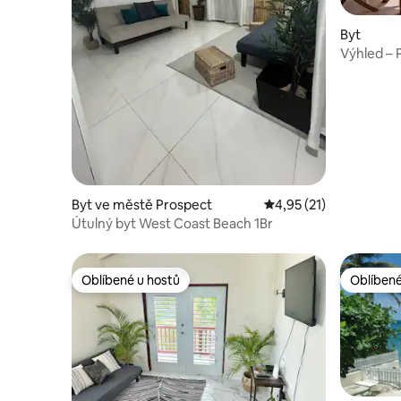
Byt
Výhled – 
Byt ve městě Prospect
Průměrné hodnocení 4
4,95 (21)
Útulný byt West Coast Beach 1Br
Oblíbené u hostů
Oblíbené
Oblíbené u hostů
Oblíbené