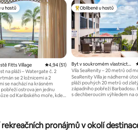
 u hostů
Oblíbené u hostů
 u hostů
Nejlepší v kategorii Oblíbené u 
Byt v soukromém vlastnictví
tě Fitts Village
Průměrné hodnocení 4,94 z 5, 51 hodnocení
4,94 (51)
ve městě Fitts Village
Vila SeaRenity – 20 metrů od m
t na pláži – Watergate č. 2
SeaRenity Villa je nádherné úto
92 z 5, 154 hodnocení
rtmán se 2 ložnicemi a 2
pláži pouhých 20 metrů od zlat
i se nachází na krásném
západního pobřeží Barbadosu. 
pobřeží ostrova jen jednu
s dechberoucím výhledem na 
ůze od Karibského moře, kde
z obývacího pokoje, terasy neb
ají zlaté písky a křišťálově čistá
soukromého bazénu. Tato plně
dněmi z nejúžasnějších a
klimatizovaná vila nabízí 3 pros
epějších západů slunce. Tento
ložnice, plně vybavenou kuchyň
je plně vybaven kuchyní
 rekreačních pronájmů v okolí destinac
vybavení. Díky centrální poloze j
ím zařízením,
kroků od restaurací, obchodu
hlostním internetem a wifi,
s potravinami a krátkou jízdu o
TV, klimatizací v každé ložnici,