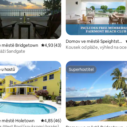
Domov ve městě Speightsto
 městě Bridgetown
Průměrné hodnocení 4,93 z 5, 43 hodnocen
4,93 (43)
í 5 z 5, 18 hodnocení
wn
Kousek od pláže, výhled na oce
áži Sandgate
přístup k bazénu a resortu!
 u hostů
Superhostitel
 u hostů
Superhostitel
87 z 5, 101 hodnocení
 městě Holetown
Průměrné hodnocení 4,85 z 5, 46 hodnocen
4,85 (46)
r-West Pool (soukromý bazén)