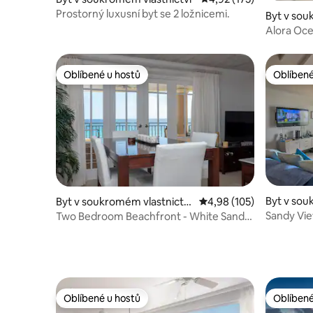
Prostorný luxusní byt se 2 ložnicemi.
Byt v sou
městě Lo
Alora Ocea
a výhled 
Oblíbené u hostů
Oblíbené
Oblíbené u hostů
Oblíbené
Byt v sou
Byt v soukromém vlastnictví
Průměrné hodnocení 4,9
4,98 (105)
ve městě
ve městě Oistins
Sandy Vie
Two Bedroom Beachfront - White Sands
Sands
Beach Condos
Oblíbené u hostů
Oblíbené
Oblíbené u hostů
Oblíbené