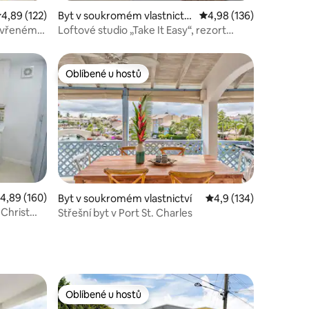
růměrné hodnocení 4,89 z 5, 122 hodnocení
4,89 (122)
Byt v soukromém vlastnictví
Průměrné hodnocení 4,
4,98 (136)
ve městě Bridgetown
zavřeném
Loftové studio „Take It Easy“, rezort
Rockley
Oblíbené u hostů
Oblíbené u hostů
růměrné hodnocení 4,89 z 5, 160 hodnocení
4,89 (160)
Byt v soukromém vlastnictví
Průměrné hodnocení 4
4,9 (134)
Christ
Střešní byt v Port St. Charles
Oblíbené u hostů
Oblíbené u hostů