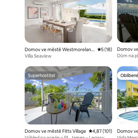
Domov ve
Domov ve městě Westmoreland
Průměrné hodnocen
5 (18)
Hills
Dům na pl
Villa Seaview
Superhostitel
Oblíbené
Superhostitel
Oblíbené
Domov ve městě Fitts Village
Průměrné hodnocení 4,
4,87 (101)
Domov ve
Výhled na oceán v St. James – Legacy
Vida Mejo