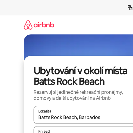
Přeskočit
na
obsah
Ubytování v okolí místa
Batts Rock Beach
Rezervuj si jedinečné rekreační pronájmy,
domovy a další ubytování na Airbnb
Lokalita
Až budou výsledky k dispozici, můžeš si je proch
Příjezd