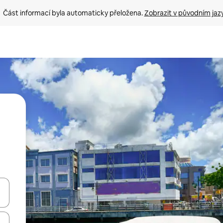
Část informací byla automaticky přeložena. 
Zobrazit v původním jaz
ázet pomocí šipek nahoru a dolů, dotykem nebo přejetím prstem.