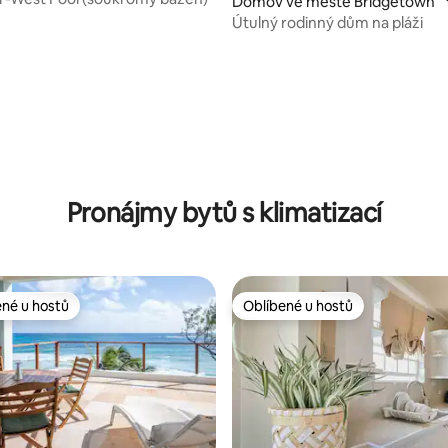
Domov ve městě Bridgetown
Útulný rodinný dům na pláži
Pronájmy bytů s klimatizací
ené u hostů
Oblíbené u hostů
 v kategorii Oblíbené u hostů
Oblíbené u hostů