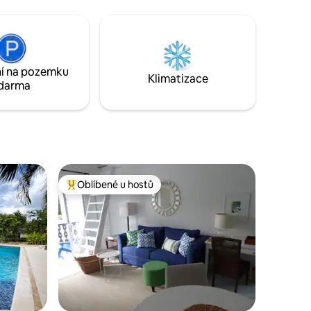
í
Karibského moře a obraz perfektní
západ slunce názory jeden nikdy
neunaví. Adresa je Freshwater Bay, ale
pro místní obyvatele je známá jako
Paradise Beach a až se sem dostaneš,
í na pozemku
budeš souhlasit. Je to ideální ostrovní
Klimatizace
darma
životní zážitek.
Oblíbené u hostů
Nejlepší v kategorii Oblíbené u hostů