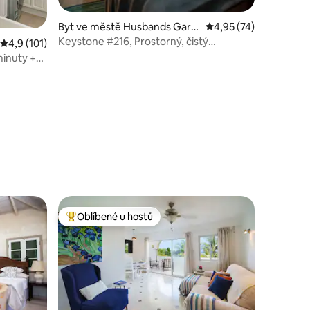
Byt ve městě Husbands Gard
Průměrné hodnocení 4
4,95 (74)
ens
Keystone #216, Prostorný, čistý
Průměrné hodnocení 4,9 z 5, 101 hodnocení
4,9 (101)
apartmán s 1 ložnicí
minuty +
Oblíbené u hostů
Nejlepší v kategorii Oblíbené u hostů