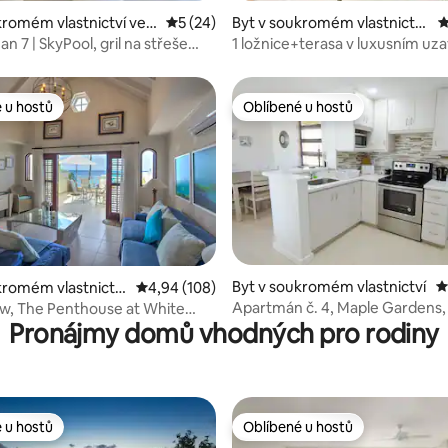
kromém vlastnictví ve
Průměrné hodnocení 5 z 5, 24 hodnocení
5 (24)
Byt v soukromém vlastnictví
P
wer Carlton
ve městě Hastings
n 7 | SkyPool, gril na střeše
1 ložnice+terasa v luxusním u
na oceán
bytě s bazénem
 u hostů
Oblíbené u hostů
 u hostů
Oblíbené u hostů
Byt v soukromém vlastnictví
P
kromém vlastnictví
Průměrné hodnocení 4,94 z 5, 108 hodnocení
4,94 (108)
8 z 5, 105 hodnocení
 Speightstown
Apartmán č. 4, Maple Gardens, 
w, The Penthouse at White
Pronájmy domů vhodných pro rodiny
Church.
 u hostů
Oblíbené u hostů
 u hostů
Oblíbené u hostů