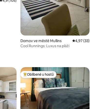
Průměrné hodnocení 4,9 z 5, 105 hodnocení
4,9 (105)
Domov ve městě Mullins
Průměrné hodnocení 4
4,97 (33)
Cool Runnings: Luxus na pláži
Oblíbené u hostů
Nejlepší v kategorii Oblíbené u hostů