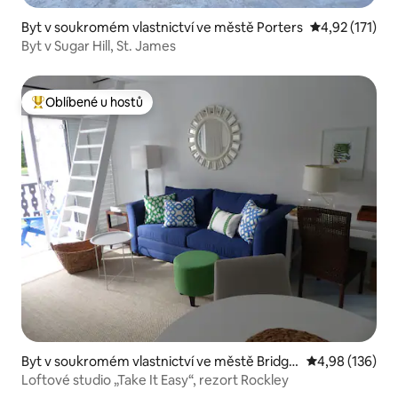
Byt v soukromém vlastnictví ve městě Porters
Průměrné hodn
4,92 (171)
Byt v Sugar Hill, St. James
Oblíbené u hostů
Nejlepší v kategorii Oblíbené u hostů
Byt v soukromém vlastnictví ve městě Bridge
Průměrné hodn
4,98 (136)
town
Loftové studio „Take It Easy“, rezort Rockley