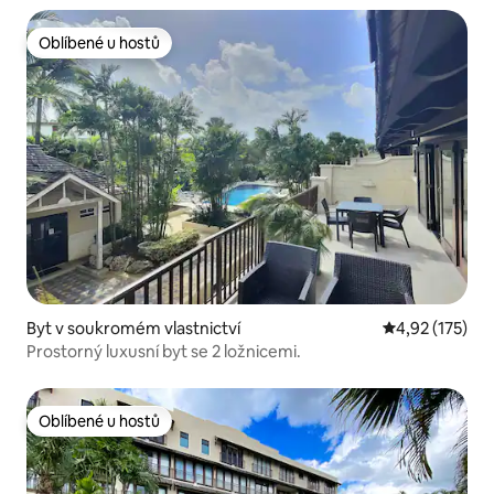
Oblíbené u hostů
Oblíbené u hostů
Byt v soukromém vlastnictví
Průměrné hodn
4,92 (175)
Prostorný luxusní byt se 2 ložnicemi.
Oblíbené u hostů
Oblíbené u hostů