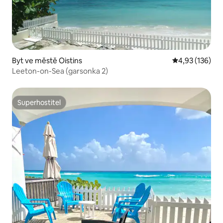
Byt ve městě Oistins
Průměrné hodn
4,93 (136)
Leeton-on-Sea (garsonka 2)
Superhostitel
Superhostitel