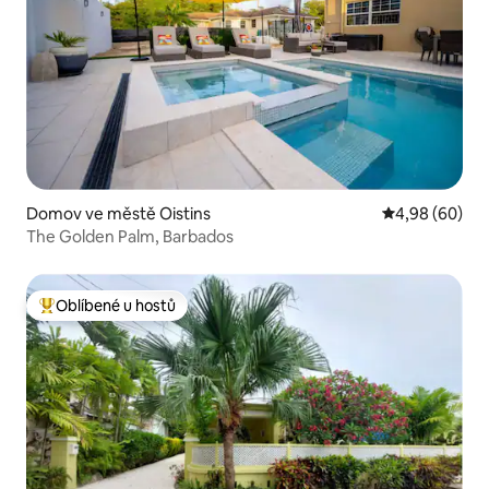
Domov ve městě Oistins
Průměrné hodn
4,98 (60)
The Golden Palm, Barbados
Oblíbené u hostů
Nejlepší v kategorii Oblíbené u hostů