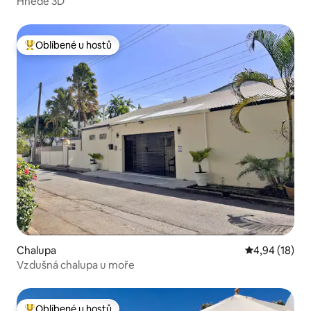
Hnědé 3D
Oblíbené u hostů
Nejlepší v kategorii Oblíbené u hostů
Chalupa
Průměrné hod
4,94 (18)
Vzdušná chalupa u moře
Oblíbené u hostů