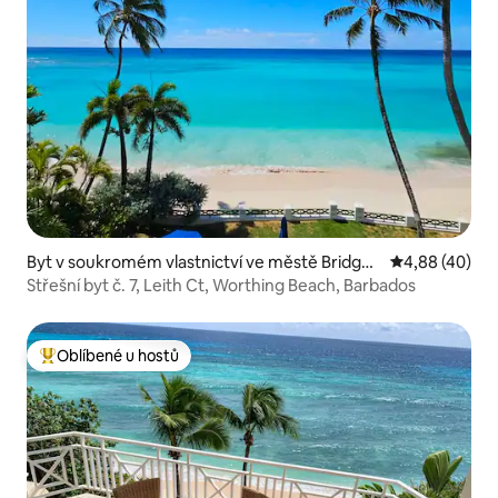
Byt v soukromém vlastnictví ve městě Bridget
Průměrné hod
4,88 (40)
own
Střešní byt č. 7, Leith Ct, Worthing Beach, Barbados
Oblíbené u hostů
Nejlepší v kategorii Oblíbené u hostů