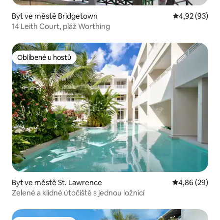
Byt ve městě Bridgetown
Průměrné hod
4,92 (93)
14 Leith Court, pláž Worthing
Oblíbené u hostů
Oblíbené u hostů
Byt ve městě St. Lawrence
Průměrné hodn
4,86 (29)
Zelené a klidné útočiště s jednou ložnicí