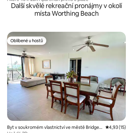
Další skvělé rekreační pronájmy v okolí
místa Worthing Beach
Oblíbené u hostů
Oblíbené u hostů
Byt v soukromém vlastnictví ve městě Bridget
Průměrné hod
4,93 (15)
own