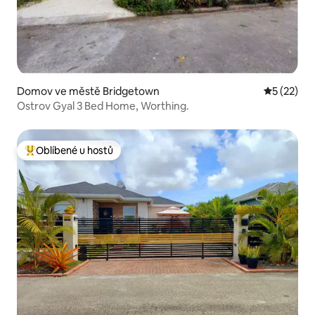
Domov ve městě Bridgetown
Průměrné 
5 (22)
Ostrov Gyal 3 Bed Home, Worthing.
Oblíbené u hostů
Nejlepší v kategorii Oblíbené u hostů