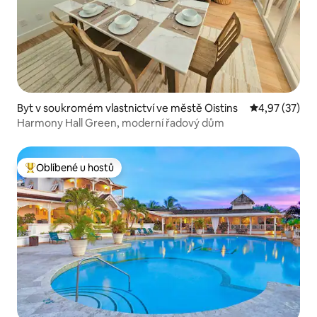
Byt v soukromém vlastnictví ve městě Oistins
Průměrné hod
4,97 (37)
Harmony Hall Green, moderní řadový dům
Oblíbené u hostů
Nejlepší v kategorii Oblíbené u hostů