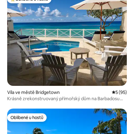
Nejlepší v kategorii Oblíbené u hostů
Vila ve městě Bridgetown
Průměrné 
5 (95)
Krásně zrekonstruovaný přímořský dům na Barbadosu
Barbadosu
Oblíbené u hostů
Oblíbené u hostů