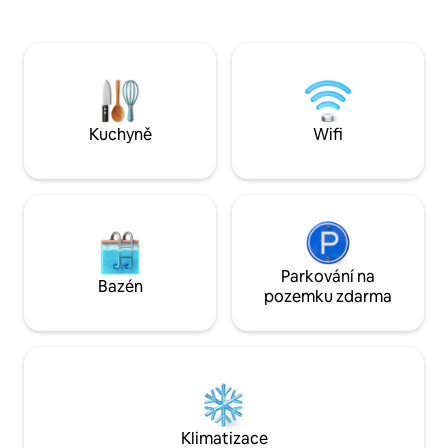
Jeho vynikající po
- Přístup k bazénu – Klimatizace v
South Coast Main R
obývacím pokoji a ložnici -
dopravní tepny na 
Vysokorychlostní internet - Pračka a
přístup k místním
sušička - Parkování zdarma
nedotčeným pláží
stravování a noční
Kuchyně
Wifi
Parkování na
Bazén
pozemku zdarma
Klimatizace