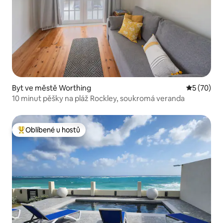
Byt ve městě Worthing
Průměrné 
5 (70)
10 minut pěšky na pláž Rockley, soukromá veranda
Oblíbené u hostů
Nejlepší v kategorii Oblíbené u hostů