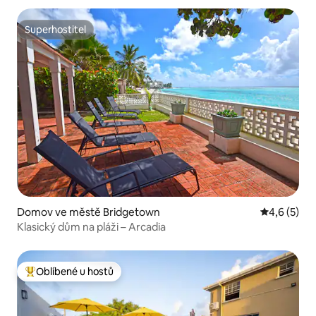
Superhostitel
Superhostitel
Domov ve městě Bridgetown
Průměrné h
4,6 (5)
Klasický dům na pláži – Arcadia
Oblíbené u hostů
Nejlepší v kategorii Oblíbené u hostů