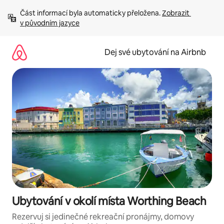
Přeskočit
Část informací byla automaticky přeložena. 
Zobrazit 
na
v původním jazyce
obsah
Dej své ubytování na Airbnb
Ubytování v okolí místa Worthing Beach
Rezervuj si jedinečné rekreační pronájmy, domovy