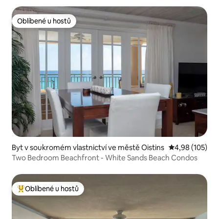
Oblíbené u hostů
Oblíbené u hostů
Byt v soukromém vlastnictví ve městě Oistins
Průměrné hodn
4,98 (105)
Two Bedroom Beachfront - White Sands Beach Condos
Oblíbené u hostů
Nejlepší v kategorii Oblíbené u hostů