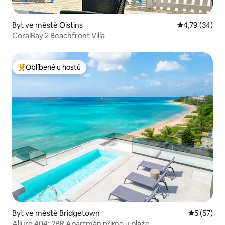
Byt ve městě Oistins
Průměrné hod
4,79 (34)
CoralBay 2 Beachfront Villa
Oblíbené u hostů
Nejlepší v kategorii Oblíbené u hostů
Byt ve městě Bridgetown
Průměrné 
5 (57)
Allure 404: 2BR Apartmán přímo u pláže