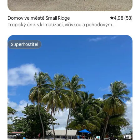
Domov ve městě Small Ridge
Průměrné hod
4,98 (53)
Tropický únik s klimatizací, vířivkou a pohodovým
pobytem
Superhostitel
Superhostitel