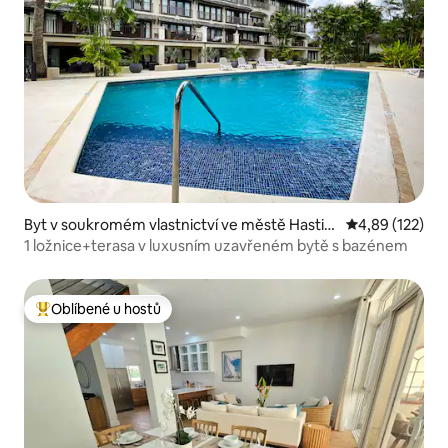
Byt v soukromém vlastnictví ve městě Hastin
Průměrné hodn
4,89 (122)
gs
1 ložnice+terasa v luxusním uzavřeném bytě s bazénem
Oblíbené u hostů
Nejlepší v kategorii Oblíbené u hostů