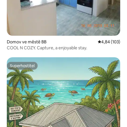
Domov ve městě BB
Průměrné hodn
4,84 (103)
COOL N COZY. Capture, a enjoyable stay.
Superhostitel
Superhostitel