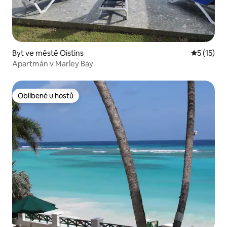
Byt ve městě Oistins
Průměrné 
5 (15)
Apartmán v Marley Bay
Oblíbené u hostů
Oblíbené u hostů