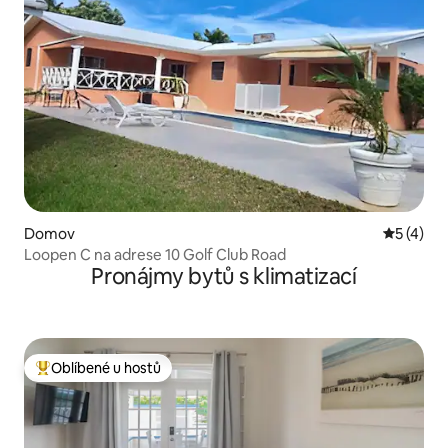
Domov
Průměrné
5 (4)
Loopen C na adrese 10 Golf Club Road
Pronájmy bytů s klimatizací
Oblíbené u hostů
Nejlepší v kategorii Oblíbené u hostů