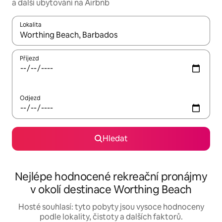
a další ubytování na Airbnb
Lokalita
Až budou výsledky k dispozici, můžeš si je procházet pomocí š
Příjezd
Odjezd
Hledat
Nejlépe hodnocené rekreační pronájmy
v okolí destinace Worthing Beach
Hosté souhlasí: tyto pobyty jsou vysoce hodnoceny
podle lokality, čistoty a dalších faktorů.