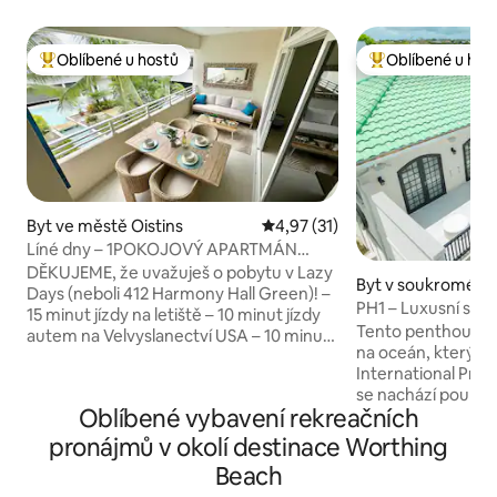
Oblíbené u hostů
Oblíbené u hos
Nejlepší v kategorii Oblíbené u hostů
Nejlepší v kategor
Byt ve městě Oistins
Průměrné hodnocení 4,97 z 5,
4,97 (31)
Líné dny – 1POKOJOVÝ APARTMÁN
v blízkosti PLÁŽE s BAZÉNEM
DĚKUJEME, že uvažuješ o pobytu v Lazy
Byt v soukromém v
Days (neboli 412 Harmony Hall Green)! –
ve městě Bridget
PH1 – Luxusní střešn
15 minut jízdy na letiště – 10 minut jízdy
a výhledem na oc
Tento penthouse s
autem na Velvyslanectví USA – 10 minut
střeše
na oceán, který zí
jízdy na kliniku plodnosti - Nachází se v
International Pro
uzavřené rezidenční oblasti Harmony
se nachází pouhýc
Hall Green (jižní pobřeží, Christ Church)
Oblíbené vybavení rekreačních
nedotčené, ale od
- 5-10 minut chůze od Dover Beach, St
Beach a v pěší vzdá
Lawrence Gap, restaurací, barů,
pronájmů v okolí destinace Worthing
Rockley (Accra) a 
obchodů, minimartu, lékárny a lékařské
Beach
dokonalou kombina
kliniky – 5 minut pěšky k veřejné dopravě