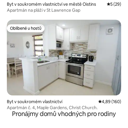
Byt v soukromém vlastnictví ve městě Oistins
Průměrné 
5 (29)
Apartmán na pláži v St Lawrence Gap
Oblíbené u hostů
Oblíbené u hostů
Byt v soukromém vlastnictví
Průměrné hodno
4,89 (160)
Apartmán č. 4, Maple Gardens, Christ Church.
Pronájmy domů vhodných pro rodiny