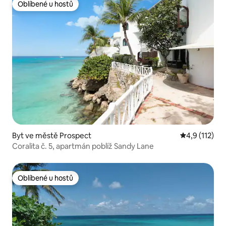
Oblíbené u hostů
Oblíbené u hostů
Byt ve městě Prospect
Průměrné hod
4,9 (112)
Coralita č. 5, apartmán poblíž Sandy Lane
Oblíbené u hostů
Oblíbené u hostů