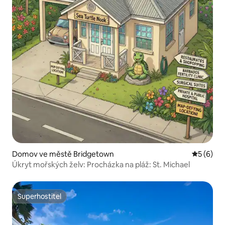
Domov ve městě Bridgetown
Průměrné
5 (6)
Úkryt mořských želv: Procházka na pláž: St. Michael
Superhostitel
Superhostitel