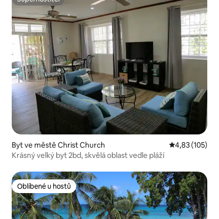
Superhostitel
Byt ve městě Christ Church
Průměrné hodn
4,83 (105)
Krásný velký byt 2bd, skvělá oblast vedle pláží
Oblíbené u hostů
Oblíbené u hostů