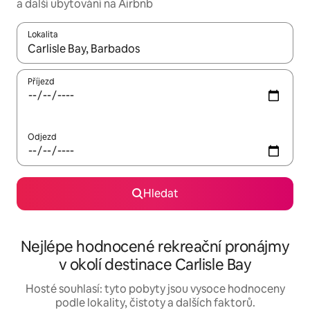
a další ubytování na Airbnb
Lokalita
Až budou výsledky k dispozici, můžeš si je procházet pomocí š
Příjezd
Odjezd
Hledat
Nejlépe hodnocené rekreační pronájmy
v okolí destinace Carlisle Bay
Hosté souhlasí: tyto pobyty jsou vysoce hodnoceny
podle lokality, čistoty a dalších faktorů.