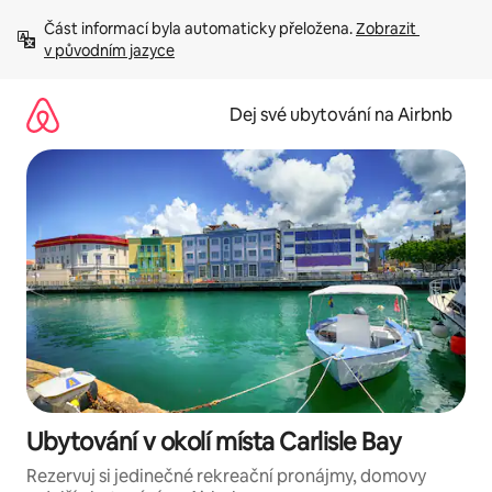
Přeskočit
Část informací byla automaticky přeložena. 
Zobrazit 
na
v původním jazyce
obsah
Dej své ubytování na Airbnb
Ubytování v okolí místa Carlisle Bay
Rezervuj si jedinečné rekreační pronájmy, domovy