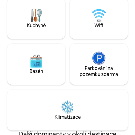
Pebbles! Oblíben
koupelnou a obývací pokoj s manželskou
spoustou restaurac
postelí/koupelnou) a prostornou
minut odtud. Benzínová pumpa přes
venkovní terasu. Zažijte vřelost a
silnici poskytuje zák
přívětivost svého hostitele, Feridy
Kuchyně
Wifi
Parkování na
Bazén
pozemku zdarma
Klimatizace
Další dominanty v okolí destinace