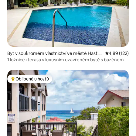
Byt v soukromém vlastnictví ve městě Hastin
Průměrné hodn
4,89 (122)
gs
1 ložnice+terasa v luxusním uzavřeném bytě s bazénem
Oblíbené u hostů
Nejlepší v kategorii Oblíbené u hostů