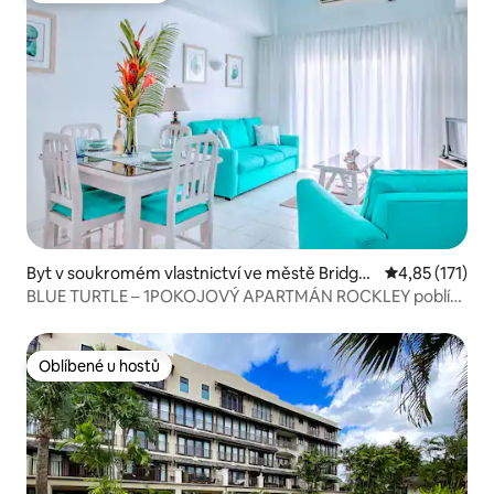
Byt v soukromém vlastnictví ve městě Bridget
Průměrné hodn
4,85 (171)
own
BLUE TURTLE – 1POKOJOVÝ APARTMÁN ROCKLEY poblíž
PLÁŽE s BAZÉNEM
Oblíbené u hostů
Oblíbené u hostů