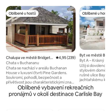
Oblíbené u hostů
Oblíbené u hostů
Oblíbené u hostů
Oblíbené u hostů
Byt ve městě Bri
Chalupa ve městě Bridgeto
Průměrné hodnocení 4,95 z 5, 2
4,95 (239)
Byt A – Krásný mod
wn
Chata v Buchananu
ložnicemi a 2 kou
Užij si dovolenou
Chata se nachází v areálu Buchanan
stylovém domě. Nachází se kousek od
House v luxusní čtvrti Pine Gardens.
rušné ulice Bay St
Soukromí, pohodlí, bezpečnost a
jachtařskému klubu
přívětivost jsou charakteristickými znaky
nedaleké zátoce Ca
Oblíbené vybavení rekreačních
pobytu v Buchananu. Vybavení zahrnuje
zaplavat, šnorchlo
velký bazén, luxusní posilovnu, útulný
pronájmů v okolí destinace Carlisle Bay
plachtit, zkusit p
altán a možnost využití pračky/sušičky. V
relaxovat s rumo
chalupě se může ubytovat až 4 osoby, je
Nenechte si ujít a
plně klimatizovaná, má 2 koupelny, 2
které brzy ráno b
manželské postele (1 ložnice s