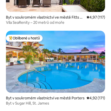
Byt v soukromém vlastnictví ve městě Fitts Vill
Průměrné hodn
4,97 (117)
age
Vila SeaRenity – 20 metrů od moře
Oblíbené u hostů
Nejlepší v kategorii Oblíbené u hostů
Byt v soukromém vlastnictví ve městě Porters
Průměrné hodn
4,92 (171)
Byt v Sugar Hill, St. James