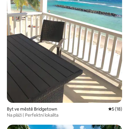
Byt ve městě Bridgetown
Průměrné 
5 (18)
Na pláži | Perfektní lokalita