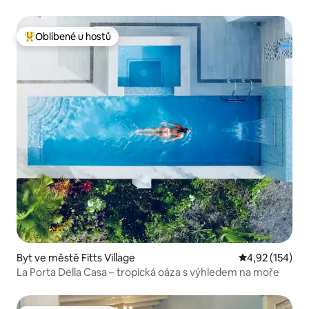
Oblíbené u hostů
Nejlepší v kategorii Oblíbené u hostů
Byt ve městě Fitts Village
Průměrné hodn
4,92 (154)
La Porta Della Casa – tropická oáza s výhledem na moře