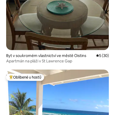
Byt v soukromém vlastnictví ve městě Oistins
Průměrné 
5 (30)
Apartmán na pláži v St Lawrence Gap
Oblíbené u hostů
Nejlepší v kategorii Oblíbené u hostů