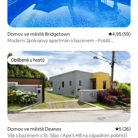
Domov ve městě Bridgetown
Průměrné hod
4,95 (59)
Moderní 2pokojový apartmán s bazénem • Poblíž
velvyslanectví USA • Lillyville
Oblíbené u hostů
Oblíbené u hostů
Domov ve městě Deanes
Průměrné 
5 (26)
Vila s bazénem v St. Silas / Ape’s Hill na západním pobřeží