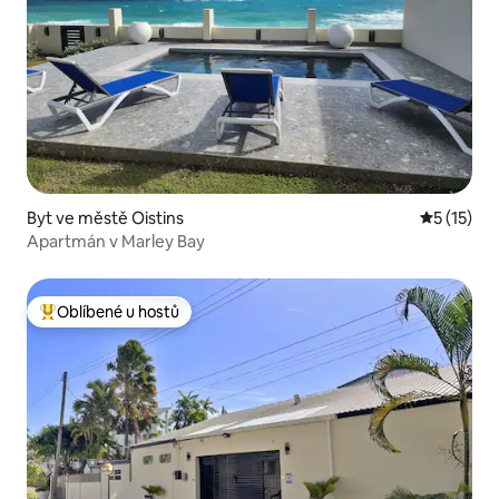
Byt ve městě Oistins
Průměrné 
5 (15)
Apartmán v Marley Bay
Oblíbené u hostů
Nejlepší v kategorii Oblíbené u hostů