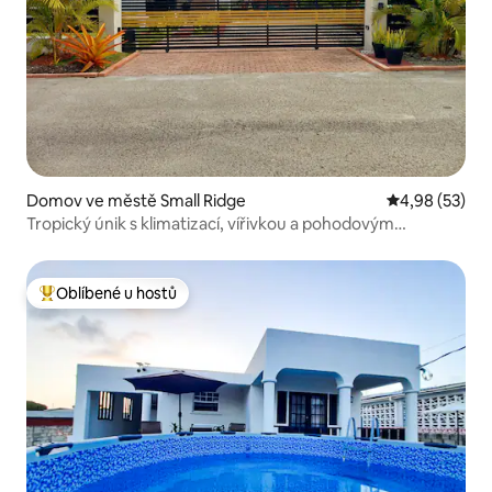
Domov ve městě Small Ridge
Průměrné hod
4,98 (53)
Tropický únik s klimatizací, vířivkou a pohodovým
pobytem
Oblíbené u hostů
Nejlepší v kategorii Oblíbené u hostů