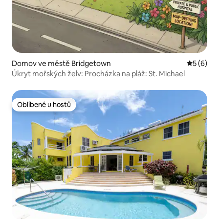
Domov ve městě Bridgetown
Průměrné
5 (6)
Úkryt mořských želv: Procházka na pláž: St. Michael
Oblíbené u hostů
Oblíbené u hostů