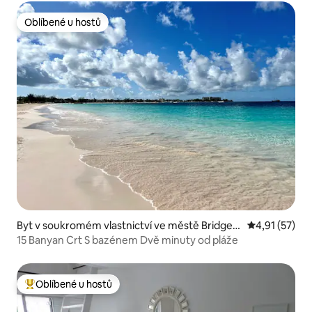
Oblíbené u hostů
Oblíbené u hostů
Byt v soukromém vlastnictví ve městě Bridget
Průměrné hod
4,91 (57)
own
15 Banyan Crt S bazénem Dvě minuty od pláže
Oblíbené u hostů
Nejlepší v kategorii Oblíbené u hostů