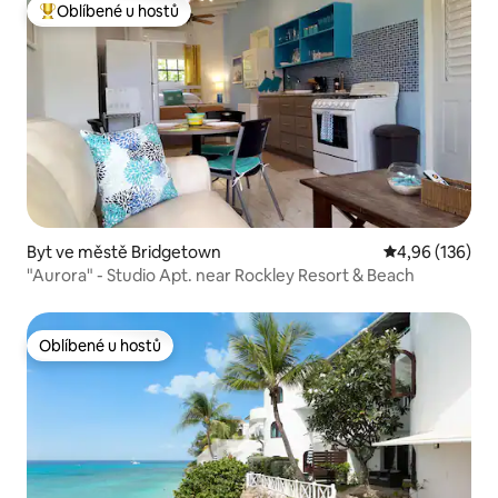
Oblíbené u hostů
Nejlepší v kategorii Oblíbené u hostů
Byt ve městě Bridgetown
Průměrné hodn
4,96 (136)
"Aurora" - Studio Apt. near Rockley Resort & Beach
Oblíbené u hostů
Oblíbené u hostů