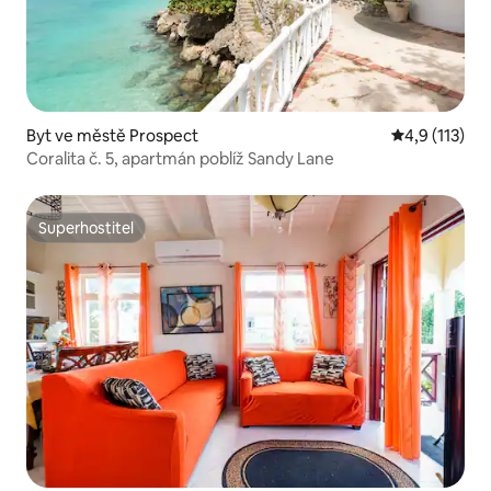
Byt ve městě Prospect
Průměrné hod
4,9 (113)
Coralita č. 5, apartmán poblíž Sandy Lane
Superhostitel
Superhostitel