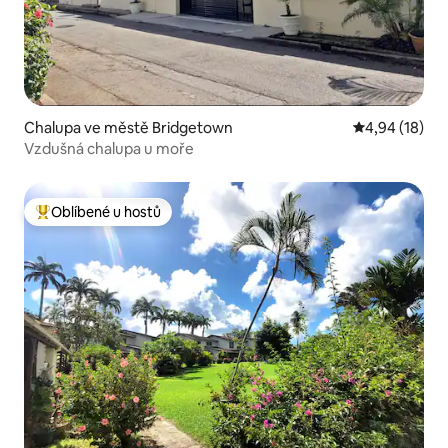
Chalupa ve městě Bridgetown
Průměrné hod
4,94 (18)
Vzdušná chalupa u moře
Oblíbené u hostů
Nejlepší v kategorii Oblíbené u hostů