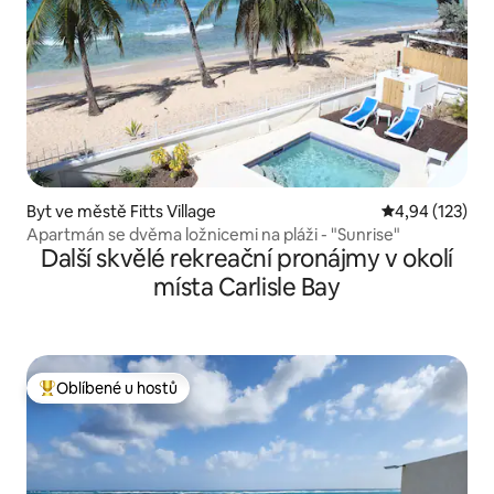
Byt ve městě Fitts Village
Průměrné hodn
4,94 (123)
Apartmán se dvěma ložnicemi na pláži - "Sunrise"
Další skvělé rekreační pronájmy v okolí
místa Carlisle Bay
Oblíbené u hostů
Nejlepší v kategorii Oblíbené u hostů