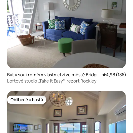
Byt v soukromém vlastnictví ve městě Bridge
Průměrné hodn
4,98 (136)
town
Loftové studio „Take It Easy“, rezort Rockley
Oblíbené u hostů
Oblíbené u hostů