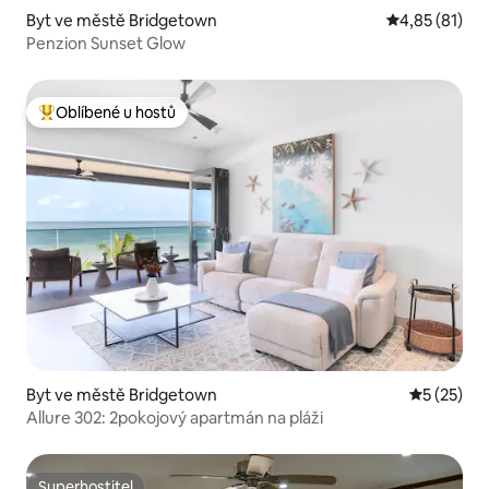
Byt ve městě Bridgetown
Průměrné hod
4,85 (81)
Penzion Sunset Glow
Oblíbené u hostů
Nejlepší v kategorii Oblíbené u hostů
Byt ve městě Bridgetown
Průměrné 
5 (25)
Allure 302: 2pokojový apartmán na pláži
Superhostitel