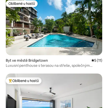
Oblíbené u hostů
Oblíbené u hostů
Byt ve městě Bridgetown
Průměrné 
5 (11)
Luxusní penthouse s terasou na střeše, společným
bazénem a posilovnou
Oblíbené u hostů
Nejlepší v kategorii Oblíbené u hostů