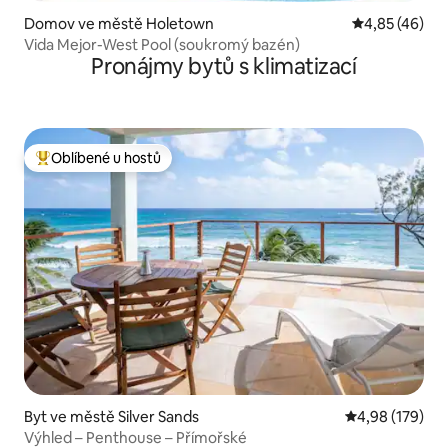
Domov ve městě Holetown
Průměrné hod
4,85 (46)
Vida Mejor-West Pool (soukromý bazén)
Pronájmy bytů s klimatizací
Oblíbené u hostů
Nejlepší v kategorii Oblíbené u hostů
Byt ve městě Silver Sands
Průměrné hodn
4,98 (179)
Výhled – Penthouse – Přímořské