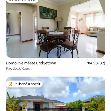
Oblíbené u hostů
Domov ve městě Bridgetown
Průměrné hod
4,93 (82)
Paddock Road
Oblíbené u hostů
Nejlepší v kategorii Oblíbené u hostů