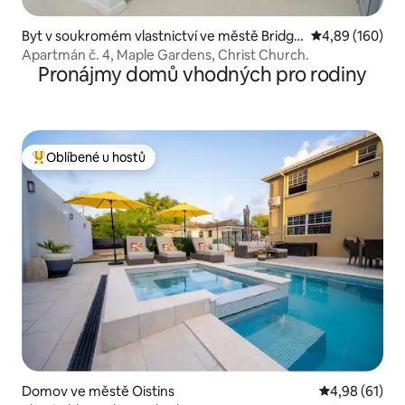
Byt v soukromém vlastnictví ve městě Bridge
Průměrné hodno
4,89 (160)
town
Apartmán č. 4, Maple Gardens, Christ Church.
Pronájmy domů vhodných pro rodiny
Oblíbené u hostů
Nejlepší v kategorii Oblíbené u hostů
Domov ve městě Oistins
Průměrné hod
4,98 (61)