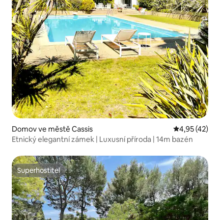
Domov ve městě Cassis
Průměrné hod
4,95 (42)
Etnický elegantní zámek | Luxusní příroda | 14m bazén
Superhostitel
Superhostitel