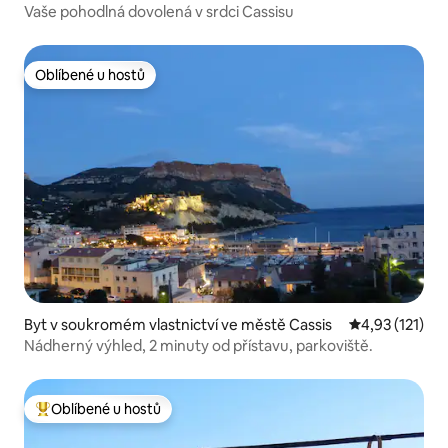
Vaše pohodlná dovolená v srdci Cassisu
Oblíbené u hostů
Oblíbené u hostů
Byt v soukromém vlastnictví ve městě Cassis
Průměrné hodn
4,93 (121)
Nádherný výhled, 2 minuty od přístavu, parkoviště.
Oblíbené u hostů
Nejlepší v kategorii Oblíbené u hostů