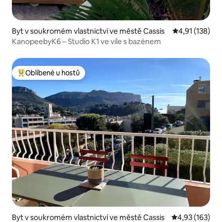
Byt v soukromém vlastnictví ve městě Cassis
Průměrné hodn
4,91 (138)
KanopeebyK6 – Studio K1 ve vile s bazénem
Oblíbené u hostů
Nejlepší v kategorii Oblíbené u hostů
Byt v soukromém vlastnictví ve městě Cassis
Průměrné hodn
4,93 (163)