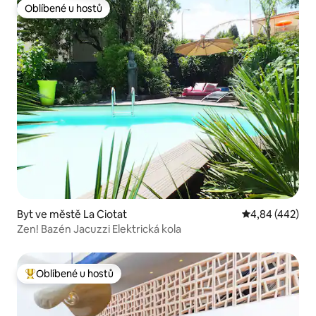
Oblíbené u hostů
Oblíbené u hostů
Byt ve městě La Ciotat
Průměrné hodno
4,84 (442)
Zen! Bazén Jacuzzi Elektrická kola
Oblíbené u hostů
Nejlepší v kategorii Oblíbené u hostů