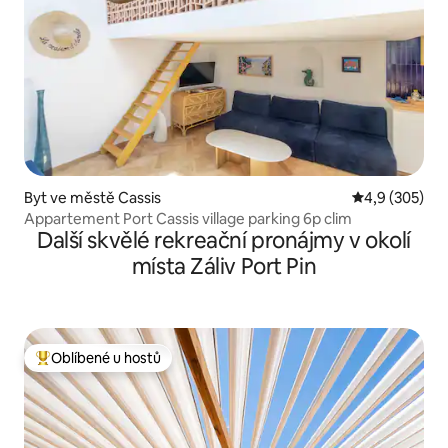
Byt ve městě Cassis
Průměrné hod
4,9 (305)
Appartement Port Cassis village parking 6p clim
Další skvělé rekreační pronájmy v okolí
místa Záliv Port Pin
Oblíbené u hostů
Nejlepší v kategorii Oblíbené u hostů