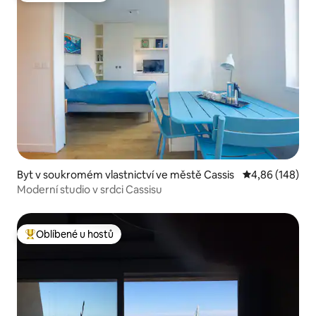
Byt v soukromém vlastnictví ve městě Cassis
Průměrné hodno
4,86 (148)
Moderní studio v srdci Cassisu
Oblíbené u hostů
Nejlepší v kategorii Oblíbené u hostů