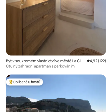
Byt v soukromém vlastnictví ve městě La Ciot
Průměrné hodn
4,92 (122)
at
Útulný zahradní apartmán s parkováním
Oblíbené u hostů
Nejlepší v kategorii Oblíbené u hostů