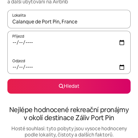
a další ubytování na Airbnb
Lokalita
Až budou výsledky k dispozici, můžeš si je procházet pomocí š
Příjezd
Odjezd
Hledat
Nejlépe hodnocené rekreační pronájmy
v okolí destinace Záliv Port Pin
Hosté souhlasí: tyto pobyty jsou vysoce hodnoceny
podle lokality, čistoty a dalších faktorů.