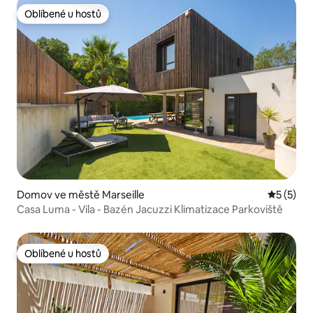
Oblíbené u hostů
Oblíbené u hostů
Domov ve městě Marseille
Průměrné
5 (5)
Casa Luma - Vila - Bazén Jacuzzi Klimatizace Parkoviště
Oblíbené u hostů
Oblíbené u hostů