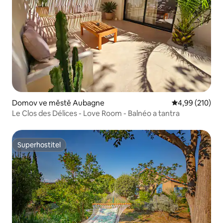
Domov ve městě Aubagne
Průměrné hodn
4,99 (210)
Le Clos des Délices - Love Room - Balnéo a tantra
Superhostitel
Superhostitel