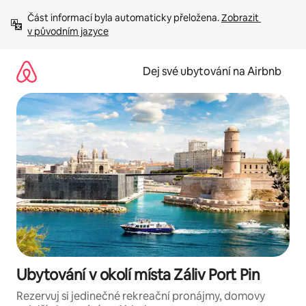
Přeskočit
Část informací byla automaticky přeložena. 
Zobrazit 
na
v původním jazyce
obsah
Dej své ubytování na Airbnb
Ubytování v okolí místa Záliv Port Pin
Rezervuj si jedinečné rekreační pronájmy, domovy