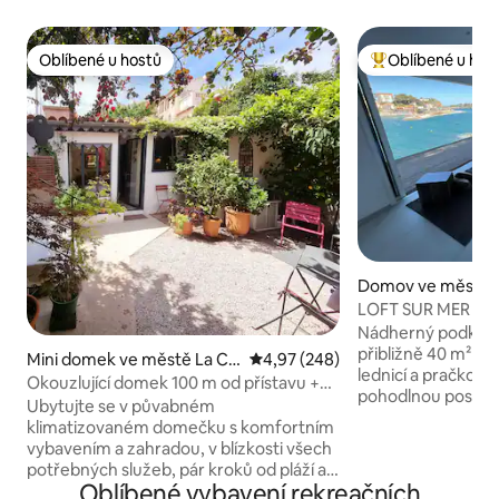
Oblíbené u hostů
Oblíbené u hos
Oblíbené u hostů
Nejlepší v kategor
Domov ve městě 
LOFT SUR MER 3
Nádherný podkrovn
přibližně 40 m² s 
Mini domek ve městě La Ci
Průměrné hodnocení 4,97 z 5, 2
4,97 (248)
lednicí a pračkou,
otat
Okouzlující domek 100 m od přístavu +
pohodlnou postelí
parkovací místo v ceně
Ubytujte se v půvabném
a rozkládací poho
klimatizovaném domečku s komfortním
nejkrásnější pláž 
vybavením a zahradou, v blízkosti všech
výhled na moře, na
potřebných služeb, pár kroků od pláží a
přístav a centrum 
Oblíbené vybavení rekreačních
přímořských zátok. V ceně je zahrnuto