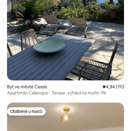
Byt ve městě Cassis
Průměrné hodn
4,94 (111)
Apartmán Calanque - Terasa -výhled na moře- Pk
Oblíbené u hostů
Oblíbené u hostů