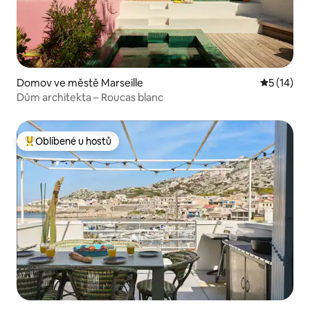
Domov ve městě Marseille
Průměrné 
5 (14)
Dům architekta – Roucas blanc
Oblíbené u hostů
Nejlepší v kategorii Oblíbené u hostů