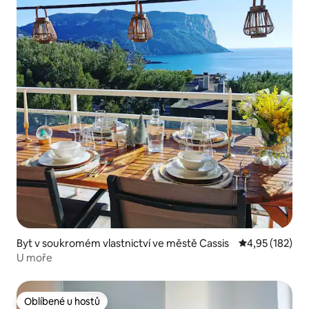
Byt v soukromém vlastnictví ve městě Cassis
Průměrné hodn
4,95 (182)
U moře
Oblíbené u hostů
Oblíbené u hostů