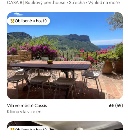
CASA B | Butikový penthouse • Střecha • Výhled na moře
Oblíbené u hostů
Nejlepší v kategorii Oblíbené u hostů
Vila ve městě Cassis
Průměrné 
5 (59)
Klidná vila v zeleni