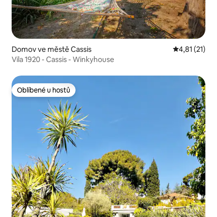
Domov ve městě Cassis
Průměrné hod
4,81 (21)
Vila 1920 - Cassis - Winkyhouse
Oblíbené u hostů
Oblíbené u hostů