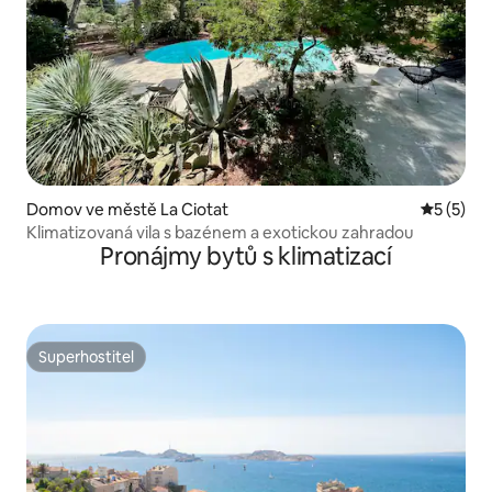
Domov ve městě La Ciotat
Průměrné
5 (5)
Klimatizovaná vila s bazénem a exotickou zahradou
Pronájmy bytů s klimatizací
Superhostitel
Superhostitel