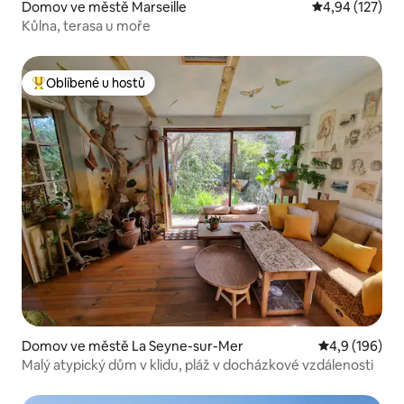
Domov ve městě Marseille
Průměrné hodn
4,94 (127)
Kůlna, terasa u moře
Oblíbené u hostů
Nejlepší v kategorii Oblíbené u hostů
Domov ve městě La Seyne-sur-Mer
Průměrné hod
4,9 (196)
Malý atypický dům v klidu, pláž v docházkové vzdálenosti