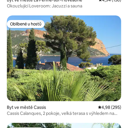
Okouzlující Loveroom: Jacuzzi a sauna
Oblíbené u hostů
Oblíbené u hostů
Byt ve městě Cassis
Průměrné hodno
4,98 (295)
Cassis Calanques, 2 pokoje, velká terasa s výhledem na
moře