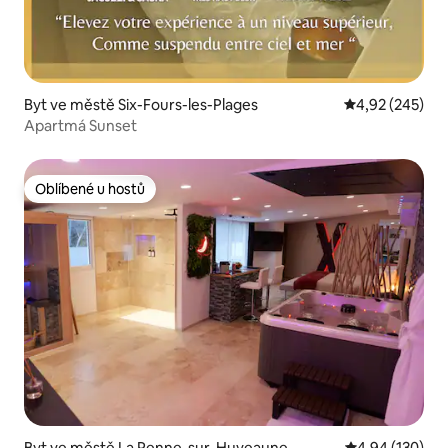
Byt ve městě Six-Fours-les-Plages
Průměrné hodno
4,92 (245)
Apartmá Sunset
Oblíbené u hostů
Oblíbené u hostů
Byt ve městě La Penne-sur-Huveaune
Průměrné hodn
4,94 (130)