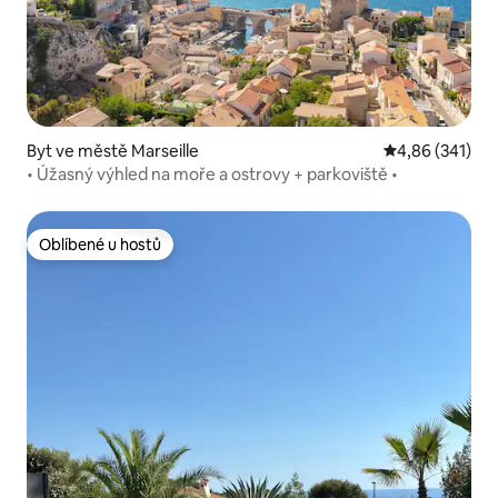
Byt ve městě Marseille
Průměrné hodn
4,86 (341)
• Úžasný výhled na moře a ostrovy + parkoviště •
Oblíbené u hostů
Oblíbené u hostů