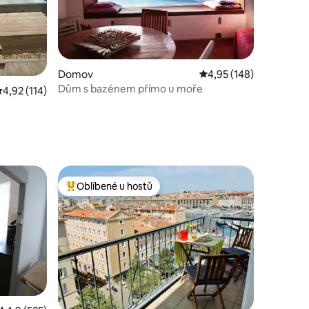
Domov
Průměrné hodnocení 4,
4,95 (148)
Dům s bazénem přímo u moře
růměrné hodnocení 4,92 z 5, 114 hodnocení
4,92 (114)
Oblíbené u hostů
Nejlepší v kategorii Oblíbené u hostů