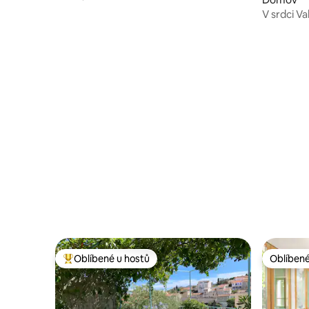
V srdci Va
Oblíbené u hostů
Oblíbené
Nejlepší v kategorii Oblíbené u hostů
Oblíbené