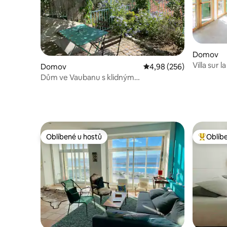
Domov
Villa sur l
Domov
Průměrné hodnocení 4,9
4,98 (256)
Dům ve Vaubanu s klidným
panoramatickým výhledem
Oblíbené u hostů
Oblíb
Oblíbené u hostů
Nejlepší