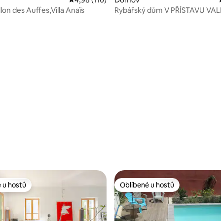
llon des Auffes,Villa Anaïs
Rybářský dům V PŘÍSTAVU VA
AUFFES
 u hostů
Oblíbené u hostů
 u hostů
Oblíbené u hostů