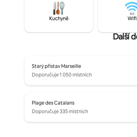
zlákat jeho nenapodobitelným šarmem!
Klimatizace, velmi dobré služby :)
Kuchyně
Wifi
Další 
Starý přístav Marseille
Doporučuje 1 050 místních
Plage des Catalans
Doporučuje 335 místních