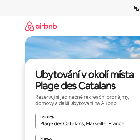
Přeskočit
na
obsah
Ubytování v okolí místa
Plage des Catalans
Rezervuj si jedinečné rekreační pronájmy,
domovy a další ubytování na Airbnb
Lokalita
Až budou výsledky k dispozici, můžeš si je proch
Příjezd