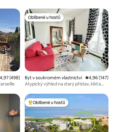
Oblíbené u hostů
hostů
Oblíbené u hostů
růměrné hodnocení 4,97 z 5, 498 hodnocení
4,97 (498)
Byt v soukromém vlastnictví
Průměrné hodnocení 4,
4,96 (147)
arseille
Atypický výhled na starý přístav, klid a
klimatizace, elegantní 2 pokoje
Oblíbené u hostů
Nejlepší v kategorii Oblíbené u hostů