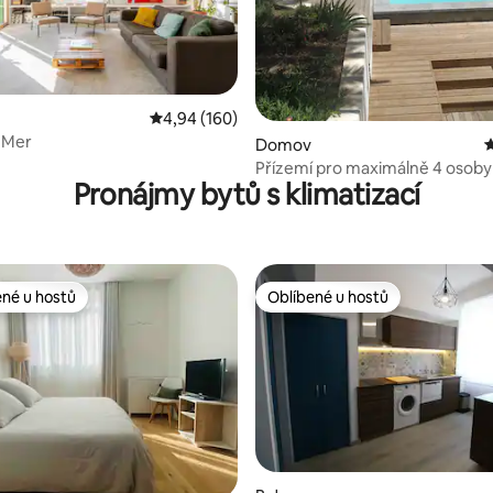
Průměrné hodnocení 4,94 z 5, 160 hodnocení
4,94 (160)
a Mer
8 z 5, 256 hodnocení
Domov
P
Přízemí pro maximálně 4 osoby
Pronájmy bytů s klimatizací
ené u hostů
Oblíbené u hostů
 v kategorii Oblíbené u hostů
Oblíbené u hostů