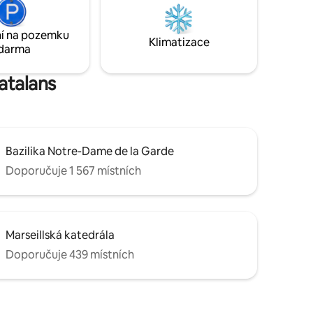
t si
Corniche Kennedy. 10 minut od starého
přístavu. Atmosféra vyhovuje párům a
í na pozemku
rodinám.
Klimatizace
darma
atalans
Bazilika Notre-Dame de la Garde
Doporučuje 1 567 místních
Marseillská katedrála
Doporučuje 439 místních