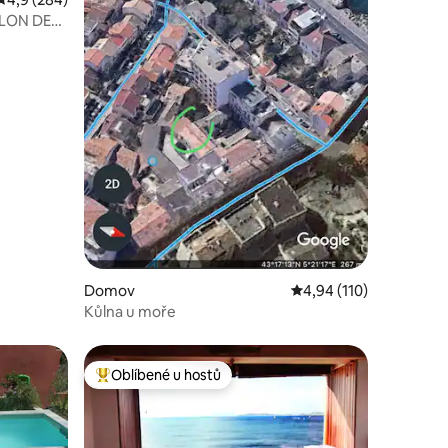
LLON DES
Domov
Průměrné hodnocení 4,
4,94 (110)
Kůlna u moře
Oblíbené u hostů
Nejlepší v kategorii Oblíbené u hostů