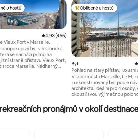
ené u hostů
Oblíbené u hostů
 v kategorii Oblíbené u hostů
Nejlepší v kategorii Oblíbené u 
Průměrné hodnocení 4,93 z 5, 466 hodnocen
4,93 (466)
e Vieux Port v Marseille.
ednopokojový byt v historické
terá se nachází přímo na
jižní straně přístavu Vieux Port,
Byt
P
97 z 5, 143 hodnocení
ho srdce Marseille. Nádherný
Pohled na starý přístav, luxusn
 starý přístav a Notre Dame de
70 m2, le M.
V srdci města Marseille, Le M, z
 nejznámější dominantu města.
zrekonstruovaný byt podle ná
k tomu, že se byt nachází v
architekta, ideální pro 4 osoby, 
 patře, není vhodný pro osoby
okouzlí svou výjimečnou poloh
u pohyblivostí. Pro ty, kteří
starém přístavu, kvalitou svéh
asu, je Marseille vynikající
a pečlivou výzdobou. V blízkost
rekreačních pronájmů v okolí destinace
 pro návštěvu Cassis, Aix en
veškerého občanského vybaven
 Arles a dokonce i Avignonu.
nádraží, parkoviště, pláže, obc
restaurací, kulturních míst, odj
na ostrovy, čtvrti Panier. Vše 
dělat pěšky. Můžete si užít balk