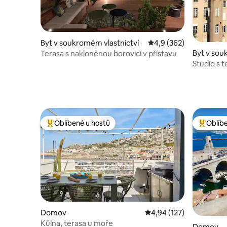
Byt v soukromém vlastnictví
Průměrné hodnocení 4,
4,9 (362)
Byt v sou
Terasa s nakloněnou borovicí v přístavu
Studio s 
Oblíbené u hostů
Oblíb
Nejlepší v kategorii Oblíbené u hostů
Nejlepší
Domov
Průměrné hodnocení 4,
4,94 (127)
Kůlna, terasa u moře
Domov