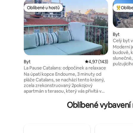
Oblíbené u hostů
Oblíb
Oblíbené u hostů
Nejlepší
Byt
Celý byt v
Moderní j
budově, k
slunečné, 
Byt
Průměrné hodnocení 4,
4,97 (143)
pulzující
La Pause Catalans: odpočinek a relaxace
výhled na
Na úpatí kopce Endoume, 3 minuty od
la Garde,
pláže Catalans, se nachází tento krásný,
Vzhledem 
zcela zrekonstruovaný 2pokojový
posledním
apartmán s terasou, který vás přivítá v
se sníženo
klidném prostředí... v samém srdci
mají více č
autentické a centrální čtvrti. Tento
Oblíbené vybavení 
základnou
atypický byt o rozloze 34 m², který byl
Provence,
právě zrekonstruován, je ideálním
místem, kde si můžete užívat Marseille
po celý rok. Záruka pohodlí po návratu z
pláže, v chladu, na terase... nechte se