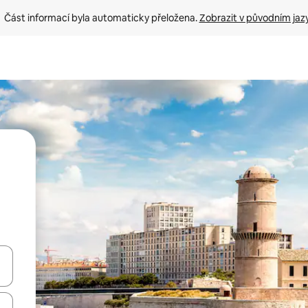
Část informací byla automaticky přeložena. 
Zobrazit v původním jaz
ázet pomocí šipek nahoru a dolů, dotykem nebo přejetím prstem.