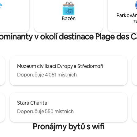
výhledem na přístav a vychutna
nádherný západ slunce.
Parkován
Bazén
z
dominanty v okolí destinace Plage des C
Muzeum civilizací Evropy a Středomoří
Doporučuje 4 051 místních
Stará Charita
Doporučuje 550 místních
Pronájmy bytů s wifi