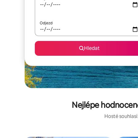
Odjezd
Hledat
Nejlépe hodnocené
Hosté souhlasí: