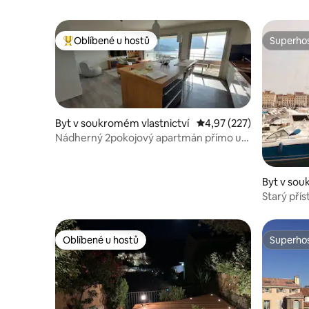
Oblíbené u hostů
Superhos
Nejlepší v kategorii Oblíbené u hostů
Superhos
Byt v soukromém vlastnictví
Průměrné hodnocení 4,9
4,97 (227)
Nádherný 2pokojový apartmán přímo u
vody.
Byt v sou
Starý přís
kroky od 
Oblíbené u hostů
Superhos
Oblíbené u hostů
Superhos