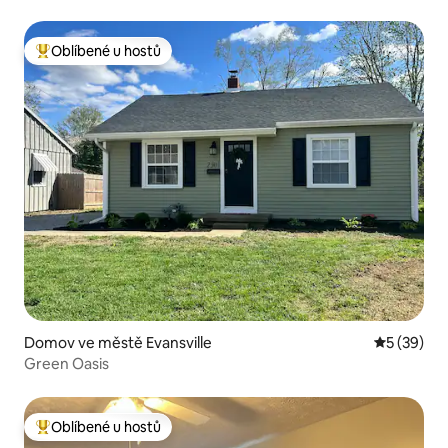
Wesselman Tennis Center
Oblíbené u hostů
Nejlepší v kategorii Oblíbené u hostů
Domov ve městě Evansville
Průměrné 
5 (39)
Green Oasis
Oblíbené u hostů
Nejlepší v kategorii Oblíbené u hostů