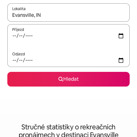
Lokalita
Až budou výsledky k dispozici, můžeš si je procházet pomocí š
Příjezd
Odjezd
Hledat
Stručné statistiky o rekreačních
pronájmech v destinaci Evansville