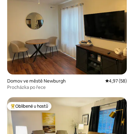
Domov ve městě Newburgh
Průměrné hod
4,97 (58)
Procházka po řece
Oblíbené u hostů
Nejlepší v kategorii Oblíbené u hostů