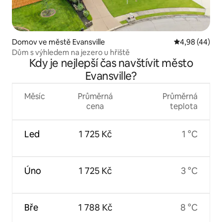
Domov ve městě Evansville
Průměrné hod
4,98 (44)
Dům s výhledem na jezero u hřiště
Kdy je nejlepší čas navštívit město
Evansville?
Měsíc
Průměrná
Průměrná
cena
teplota
Led
1 725 Kč
1 °C
Úno
1 725 Kč
3 °C
Bře
1 788 Kč
8 °C