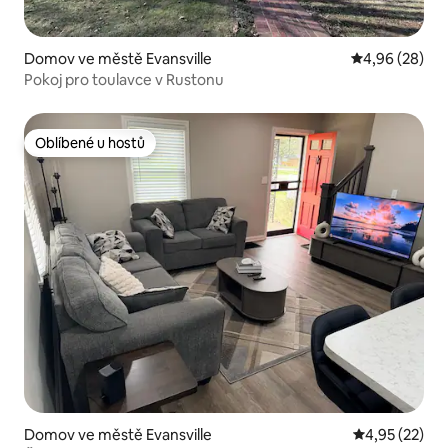
Domov ve městě Evansville
Průměrné hodn
4,96 (28)
Pokoj pro toulavce v Rustonu
Oblíbené u hostů
Oblíbené u hostů
Domov ve městě Evansville
Průměrné hod
4,95 (22)