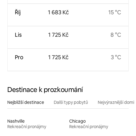
Říj
1 683 Kč
15 °C
Lis
1 725 Kč
8 °C
Pro
1 725 Kč
3 °C
Destinace k prozkoumání
Nejbližší destinace
Další typy pobytů
Nejvýraznější domin
Nashville
Chicago
Rekreační pronájmy
Rekreační pronájmy