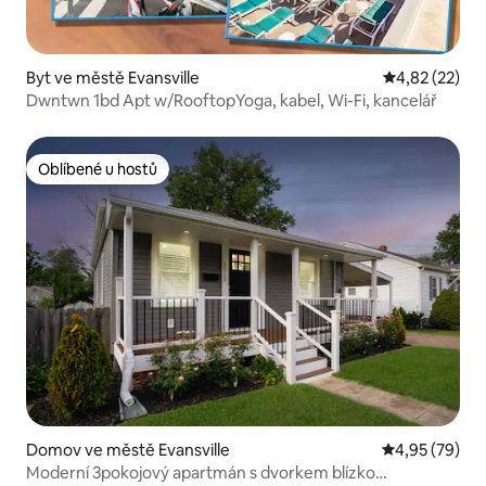
Byt ve městě Evansville
Průměrné hod
4,82 (22)
Dwntwn 1bd Apt w/RooftopYoga, kabel, Wi-Fi, kancelář
Oblíbené u hostů
Oblíbené u hostů
Domov ve městě Evansville
Průměrné hod
4,95 (79)
Moderní 3pokojový apartmán s dvorkem blízko