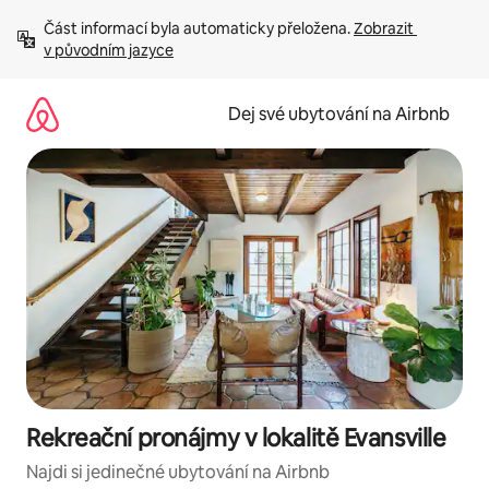
Přeskočit
Část informací byla automaticky přeložena. 
Zobrazit 
na
v původním jazyce
obsah
Dej své ubytování na Airbnb
Rekreační pronájmy v lokalitě Evansville
Najdi si jedinečné ubytování na Airbnb