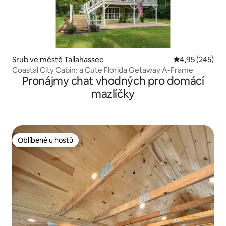
Srub ve městě Tallahassee
Průměrné hodno
4,95 (245)
Coastal City Cabin: a Cute Florida Getaway A-Frame
Pronájmy chat vhodných pro domácí
mazlíčky
Oblíbené u hostů
Oblíbené u hostů