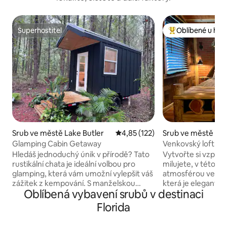
Superhostitel
Oblíbené u hos
Superhostitel
Nejlepší v kategor
Srub ve městě Lake Butler
Průměrné hodnocení 4,85 z 5, 
4,85 (122)
Srub ve městě Oc
Glamping Cabin Getaway
Venkovský loft na
Hledáš jednoduchý únik v přírodě? Tato
Vytvořte si vzpomí
rustikální chata je ideální volbou pro
milujete, v této j
glamping, která vám umožní vylepšit váš
atmosférou venko
zážitek z kempování. S manželskou
která je elegantní 
Oblíbená vybavení srubů v destinaci
postelí z paměťové pěny, klimatizací a
moderní estetiky. Jsme chata vhodná
psacím stolem si můžete vychutnat
pro domácí mazlíčk
Florida
veškerý klid pobytu v lese bez nevýhod!
chlupatého přítele 
Tato glampingová chata od Simplify
Jedná se o rodinn