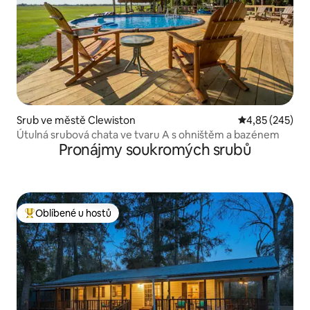
Srub ve městě Clewiston
Průměrné hodno
4,85 (245)
Útulná srubová chata ve tvaru A s ohništěm a bazénem
Pronájmy soukromých srubů
Oblíbené u hostů
Nejlepší v kategorii Oblíbené u hostů