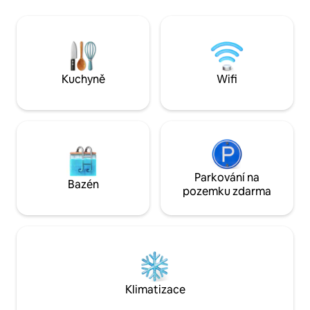
Further se nachází v našem vlastním
areál. Každá chata
zařízení na stavbu mini domků! Když
obklopená krásný
navštívíš tento malý domek, uvidíš různé
prostory. Obklopeno spoustou
malé domovní uspořádání, promluvíš si
přírodních pramen
se staviteli, získáš nápady na stavbu
místních restaurac
vlastního malého domku nebo se zeptáš
Beach Bar & Grill“ 
Kuchyně
Wifi
na jeho objednání!
minut chůze k jeze
Parkování na
Bazén
pozemku zdarma
Klimatizace