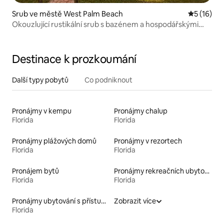
Srub ve městě West Palm Beach
Průměrné 
5 (16)
Okouzlující rustikální srub s bazénem a hospodářskými
zvířaty
Destinace k prozkoumání
Další typy pobytů
Co podniknout
Pronájmy v kempu
Pronájmy chalup
Florida
Florida
Pronájmy plážových domů
Pronájmy v rezortech
Florida
Florida
Pronájem bytů
Pronájmy rekreačních ubytování
Florida
Florida
Pronájmy ubytování s přístupem na pláž
Zobrazit více
Florida