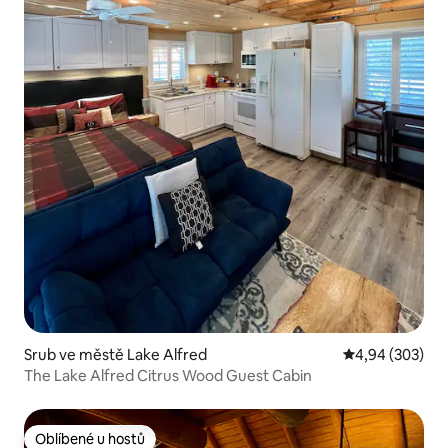
Srub ve městě Lake Alfred
Průměrné hodno
4,94 (303)
The Lake Alfred Citrus Wood Guest Cabin
Oblíbené u hostů
Oblíbené u hostů