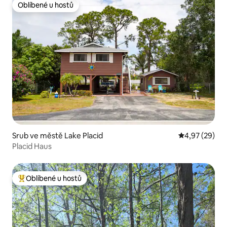
Oblíbené u hostů
Oblíbené u hostů
Srub ve městě Lake Placid
Průměrné hod
4,97 (29)
Placid Haus
Oblíbené u hostů
Nejlepší v kategorii Oblíbené u hostů