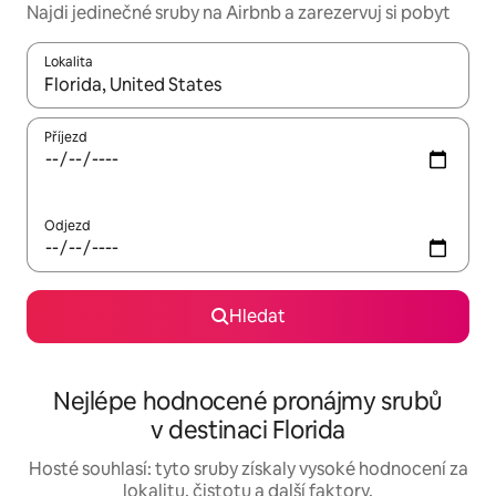
Najdi jedinečné sruby na Airbnb a zarezervuj si pobyt
Lokalita
Až budou výsledky k dispozici, můžeš si je procházet pomocí š
Příjezd
Odjezd
Hledat
Nejlépe hodnocené pronájmy srubů
v destinaci Florida
Hosté souhlasí: tyto sruby získaly vysoké hodnocení za
lokalitu, čistotu a další faktory.