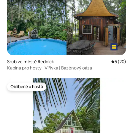
Srub ve městě Reddick
Průměrné 
5 (20)
Kabina pro hosty | Vířivka | Bazénový oáza
Oblíbené u hostů
Oblíbené u hostů