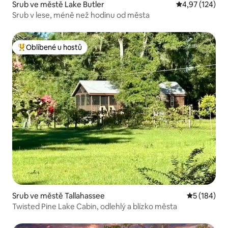
Srub ve městě Lake Butler
Průměrné hodn
4,97 (124)
Srub v lese, méně než hodinu od města
Oblíbené u hostů
Nejlepší v kategorii Oblíbené u hostů
Srub ve městě Tallahassee
Průměrné h
5 (184)
Twisted Pine Lake Cabin, odlehlý a blízko města