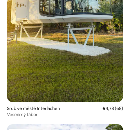
Srub ve městě Interlachen
Průměrné hod
4,78 (68)
Vesmírný tábor