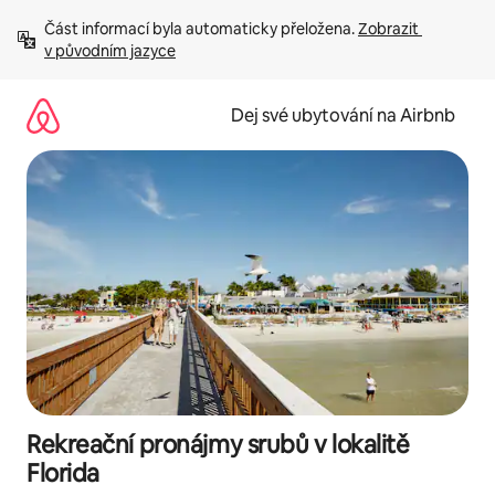
Přeskočit
Část informací byla automaticky přeložena. 
Zobrazit 
na
v původním jazyce
obsah
Dej své ubytování na Airbnb
Rekreační pronájmy srubů v lokalitě
Florida