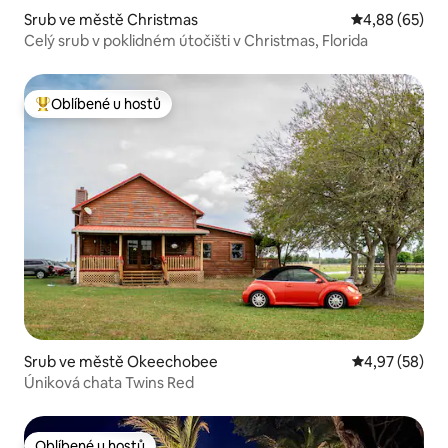
Srub ve městě Christmas
Průměrné hodn
4,88 (65)
Celý srub v poklidném útočišti v Christmas, Florida
Oblíbené u hostů
Nejlepší v kategorii Oblíbené u hostů
Srub ve městě Okeechobee
Průměrné hod
4,97 (58)
Úniková chata Twins Red
Oblíbené u hostů