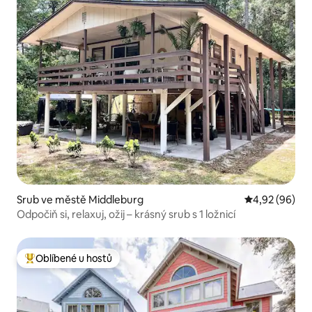
Srub ve městě Middleburg
Průměrné hodn
4,92 (96)
Odpočiň si, relaxuj, ožij – krásný srub s 1 ložnicí
Oblíbené u hostů
Nejlepší v kategorii Oblíbené u hostů