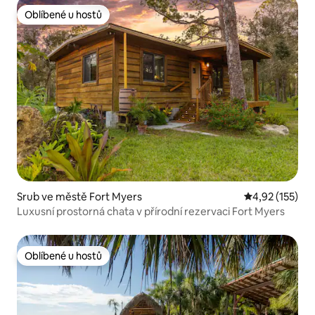
Oblíbené u hostů
Oblíbené u hostů
Srub ve městě Fort Myers
Průměrné hodn
4,92 (155)
Luxusní prostorná chata v přírodní rezervaci Fort Myers
Oblíbené u hostů
Oblíbené u hostů