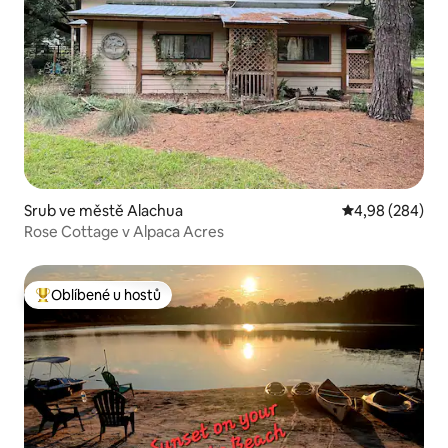
Srub ve městě Alachua
Průměrné hodno
4,98 (284)
Rose Cottage v Alpaca Acres
Oblíbené u hostů
Nejlepší v kategorii Oblíbené u hostů