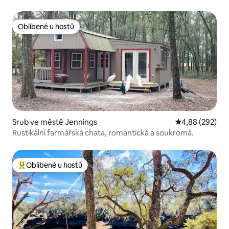
Oblíbené u hostů
Oblíbené u hostů
Srub ve městě Jennings
Průměrné hodno
4,88 (292)
Rustikální farmářská chata, romantická a soukromá.
Oblíbené u hostů
Nejlepší v kategorii Oblíbené u hostů