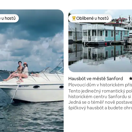
 u hostů
Oblíbené u hostů
 u hostů
Nejlepší v kategorii Oblíbené u 
,9 z 5, 171 hodnocení
Hausbót ve městě Sanford
P
Plovoucí dům v historickém pří
v centru Sanfordu
Tento jedinečný romantický po
historickém centru Sanfordu si 
Jedná se o téměř nově postav
špičkový hausbót a budete oh
všemi vymoženostmi, které se 
tohoto malého plovoucího dom
rozměrech 12x40. Pěkně vhodné pro
jeden pár. Jeden krok dovnitř a