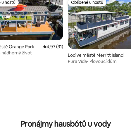
 u hostů
Oblíbené u hostů
 u hostů
Oblíbené u hostů
ěstě Orange Park
Průměrné hodnocení 4,97 z 5, 31 hodnocení
4,97 (31)
 nádherný život
Loď ve městě Merritt Island
Pura Vida- Plovoucí dům
,91 z 5, 67 hodnocení
Pronájmy hausbótů u vody