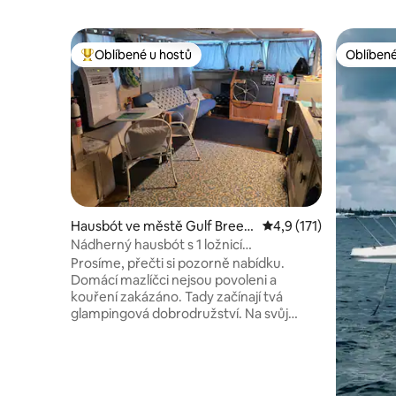
Oblíbené u hostů
Oblíbené
Nejlepší v kategorii Oblíbené u hostů
Oblíbené
Hausbót ve městě Gulf Breez
Průměrné hodnocení 4
4,9 (171)
e
Nádherný hausbót s 1 ložnicí
a bezplatným parkováním.
Prosíme, přečti si pozorně nabídku.
Domácí mazlíčci nejsou povoleni a
kouření zakázáno. Tady začínají tvá
glampingová dobrodružství. Na svůj
pobyt v tomto klidném a útulném
ubytování nikdy nezapomeneš. Náš
hausbót je zakotven na kanálu s krásným
výhledem. Děláme vše, co je v našich