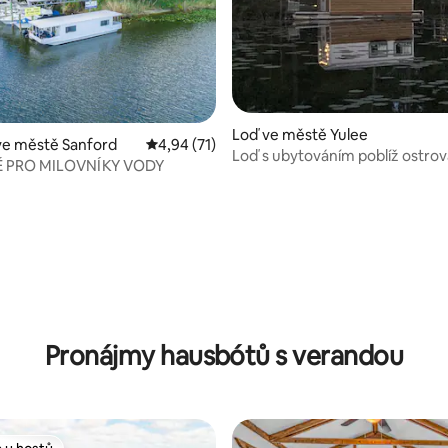
Loď ve městě Yulee
ve městě Sanford
Průměrné hodnocení 4,94 z 5, 71 hodnocení
4,94 (71)
Loď s ubytováním poblíž ostro
Ě PRO MILOVNÍKY VODY
Pronájmy hausbótů s verandou