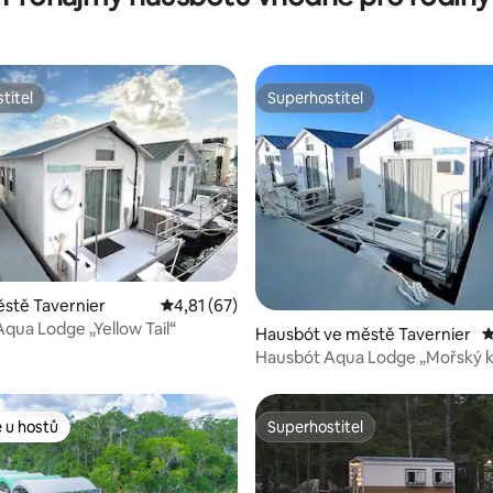
titel
Superhostitel
titel
Superhostitel
stě Tavernier
Průměrné hodnocení 4,81 z 5, 67 hodnocení
4,81 (67)
88 z 5, 97 hodnocení
qua Lodge „Yellow Tail“
Hausbót ve městě Tavernier
P
Hausbót Aqua Lodge „Mořský k
 u hostů
Superhostitel
 u hostů
Superhostitel