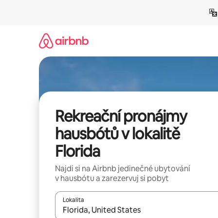
Přeskočit
na
obsah
Rekreační pronájmy
hausbótů v lokalitě
Florida
Najdi si na Airbnb jedinečné ubytování
v hausbótu a zarezervuj si pobyt
Lokalita
Až budou výsledky k dispozici, můžeš si je proch