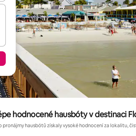
épe hodnocené hausbóty v destinaci Fl
o pronájmy hausbótů získaly vysoké hodnocení za lokalitu, čist