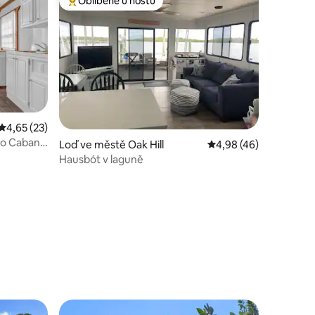
Oblíbené u hostů
Nejlepší v kategorii Oblíbené u hostů
Průměrné hodnocení 4,65 z 5, 23 hodnocení
4,65 (23)
do Cabana
Loď ve městě Oak Hill
Průměrné hodnocení 4
4,98 (46)
Hausbót v laguně