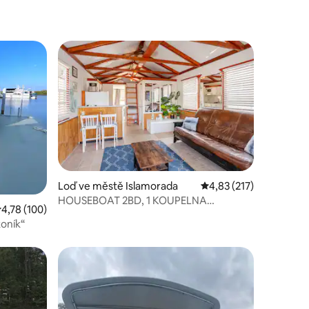
Loď ve městě Islamorada
Průměrné hodnocení 4,
4,83 (217)
HOUSEBOAT 2BD, 1 KOUPELNA
růměrné hodnocení 4,78 z 5, 100 hodnocení
4,78 (100)
SOUKROMÉ KLÍČE COTTAGE MULLET
oník“