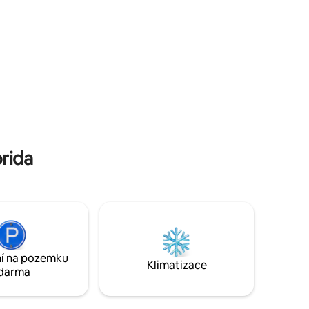
corn hole jsou k dispozici, aby vás
 horní
pobavily, zatímco vaříte v Beach Resort.
zenost je
Na lodi není gril. *Loď je ukotvena v
přístavišti. **NEMOC Z JÍZDY?? PROSÍM
 dalšího.
NEREZERVUJTE**
elmi malý
rida
í na pozemku
Klimatizace
darma