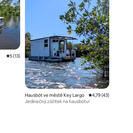
Průměrné hodnocení 5 z 5, 13 hodnocení
5 (13)
Hausbót ve městě Key Largo
Průměrné hodnocení 4
4,79 (43)
Jedinečný zážitek na hausbótu!