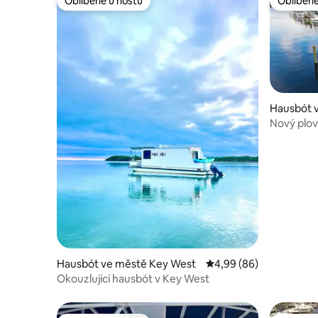
Oblíbené u hostů
Oblíbené
Oblíbené u hostů
Oblíbené
Hausbót v
and
Nový plov
Hausbót ve městě Key West
Průměrné hodnocení 4,
4,99 (86)
Okouzlující hausbót v Key West