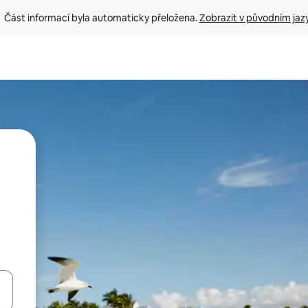
Část informací byla automaticky přeložena. 
Zobrazit v původním jaz
ázet pomocí šipek nahoru a dolů, dotykem nebo přejetím prstem.