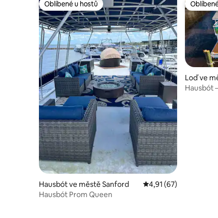
Oblíbené u hostů
Oblíbené
Oblíbené u hostů
Oblíbené
Loď ve m
Hausbót –
Hausbót ve městě Sanford
Průměrné hodnocení 4
4,91 (67)
Hausbót Prom Queen