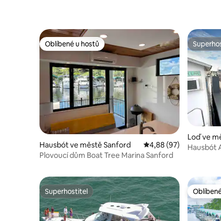
Oblíbené u hostů
Superhos
Oblíbené u hostů
Superhos
Loď ve mě
Hausbót ve městě Sanford
Průměrné hodnocení 4,
4,88 (97)
Hausbót A
Plovoucí dům Boat Tree Marina Sanford
Superhostitel
Oblíbené
Superhostitel
Oblíbené