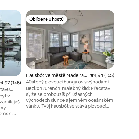
Hausbót 
Oblíbené u hostů
Oblíben
hostů
Oblíbené u hostů
Oblíben
Hausbót 
Zůstaňte 
lůžkový/2
zakotvené
centra Sa
ptáky, že
pěšky do 
RiverWalk
historickém div
Hausbót ve městě Madeira B
Průměrné hodnocení 4,
4,94 (155)
galerii u
each
40stopý plovoucí bungalov s výhodami
růměrné hodnocení 4,97 z 5, 145 hodnocení
4,97 (145)
restaura
rezortu
Bezkonkurenční malebný klid: Představ
žirafu, v
stavu
si, že se probouzíš při úžasných
překážko
byt v
východech slunce a jemném oceánském
Floridě. POZOR PROSÍM: HAUSBÓT
zamiluješ!
vánku. Tvůj hausbót se stává plovoucí
NEOPOUŠ
ený
oázou, která poskytuje pohodlí hotelu,
romeni
ale plovoucí. Exkluzivní přístup do
vejdou do
letoviska přes ulici na pláži. Kde můžete
ova o
využít vyhřívaný bazén a vířivku.
Venkovní grilovací prostor s deskami na
 pak