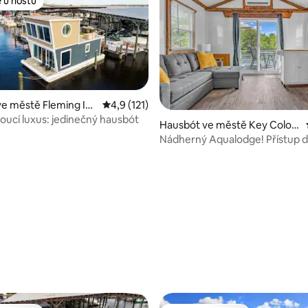
 u hostů
 u hostů
e městě Fleming Isl
Průměrné hodnocení 4,9 z 5, 121 hodnocení
4,9 (121)
oucí luxus: jedinečný hausbót
Hausbót ve městě Key Colon
y Beach
Nádherný Aqualodge! Přístup 
Club! Sailfish
99 z 5, 86 hodnocení