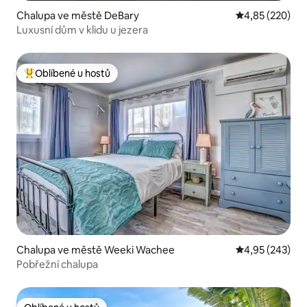
Chalupa ve městě DeBary
Průměrné hodno
4,85 (220)
Luxusní dům v klidu u jezera
Oblíbené u hostů
Nejlepší v kategorii Oblíbené u hostů
Chalupa ve městě Weeki Wachee
Průměrné hodno
4,95 (243)
Pobřežní chalupa