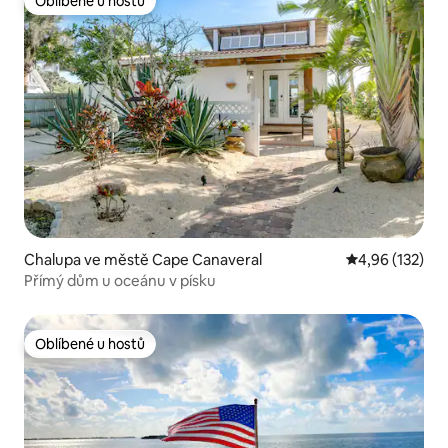
Oblíbené u hostů
Oblíbené u hostů
Chalupa ve městě Cape Canaveral
Průměrné hodn
4,96 (132)
Přímý dům u oceánu v písku
Oblíbené u hostů
Oblíbené u hostů