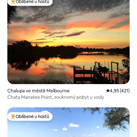
Oblíbené u hostů
Nejlepší v kategorii Oblíbené u hostů
Chalupa ve městě Melbourne
Průměrné hodn
4,95 (421)
Chata Manatee Point, soukromý pobyt u vody
Oblíbené u hostů
Nejlepší v kategorii Oblíbené u hostů