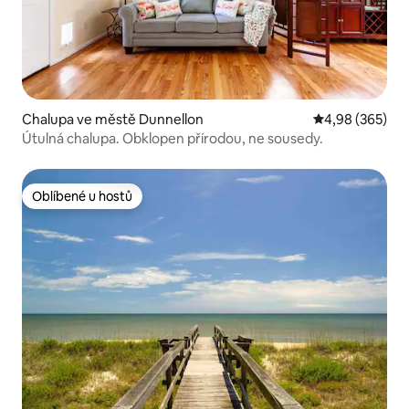
Chalupa ve městě Dunnellon
Průměrné hodno
4,98 (365)
Útulná chalupa. Obklopen přírodou, ne sousedy.
Oblíbené u hostů
Oblíbené u hostů