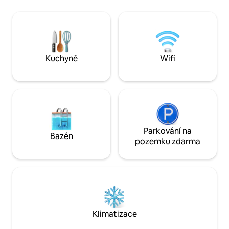
Vychutnej si chuť staré 
zatemňovací závěsy, šampon,
jízdy lodí na pláž 
kondicionér, vysoušeč vlasů, WiFi. Plně
na pláž – Procházk
zásobená kuchyň, nekuřácký gril,
nábřeží a živá hudba – Kajako
lednička na víno na požádání, kávovar k-
v Everglades – Ryba
cup/překapávací kávovar. V jezeře jsou
Skvělá, rustikální 
okouni, poskytujeme rybářské
Kuchyně
Wifi
– Přivez si vlastní 
pruty/rybářské náčiní. Pronajímatelné
kajaky a kánoe. Psi jsou v pořádku,
omlouvám se, žádné kočky, poplatek za
domácí mazlíčky 50 USD.
Parkování na
Bazén
pozemku zdarma
Klimatizace