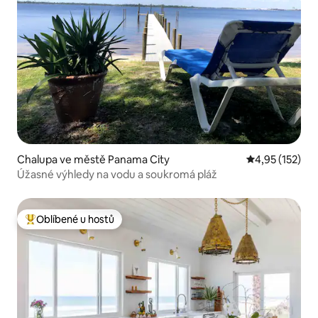
Chalupa ve městě Panama City
Průměrné hodn
4,95 (152)
Úžasné výhledy na vodu a soukromá pláž
Oblíbené u hostů
Nejlepší v kategorii Oblíbené u hostů