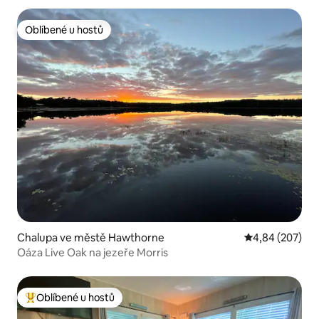
Oblíbené u hostů
Oblíbené u hostů
Chalupa ve městě Hawthorne
Průměrné hodno
4,84 (207)
Oáza Live Oak na jezeře Morris
Oblíbené u hostů
Nejlepší v kategorii Oblíbené u hostů