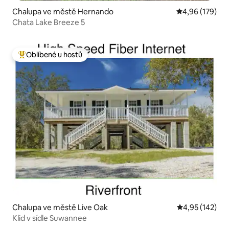
Chalupa ve městě Hernando
Průměrné hodn
4,96 (179)
Chata Lake Breeze 5
Oblíbené u hostů
Nejlepší v kategorii Oblíbené u hostů
Chalupa ve městě Live Oak
Průměrné hodn
4,95 (142)
Klid v sídle Suwannee