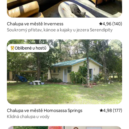
Chalupa ve městě Inverness
Průměrné hodno
4,96 (140)
Soukromý přístav, kánoe a kajaky u jezera Serendipity
Oblíbené u hostů
Nejlepší v kategorii Oblíbené u hostů
Chalupa ve městě Homosassa Springs
Průměrné hodn
4,98 (177)
Klidná chalupa u vody