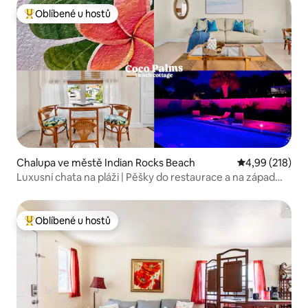
Oblíbené u hostů
Nejlepší v kategorii Oblíbené u hostů
Chalupa ve městě Indian Rocks Beach
Průměrné hodn
4,99 (218)
Luxusní chata na pláži | Pěšky do restaurace a na západ
slunce
Oblíbené u hostů
Nejlepší v kategorii Oblíbené u hostů