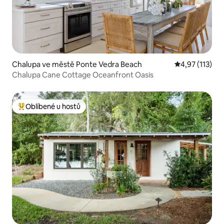
Chalupa ve městě Ponte Vedra Beach
Průměrné hodn
4,97 (113)
Chalupa Cane Cottage Oceanfront Oasis
Oblíbené u hostů
Nejlepší v kategorii Oblíbené u hostů