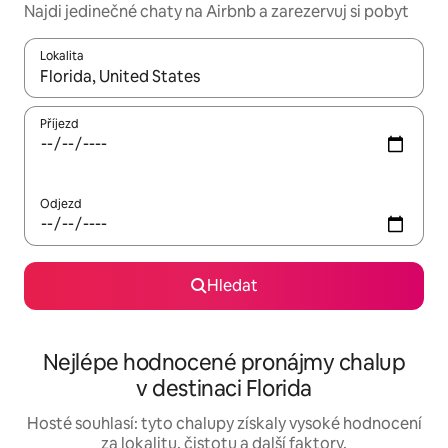
Najdi jedinečné chaty na Airbnb a zarezervuj si pobyt
Lokalita
Až budou výsledky k dispozici, můžeš si je procházet pomocí š
Příjezd
Odjezd
Hledat
Nejlépe hodnocené pronájmy chalup
v destinaci Florida
Hosté souhlasí: tyto chalupy získaly vysoké hodnocení
za lokalitu, čistotu a další faktory.