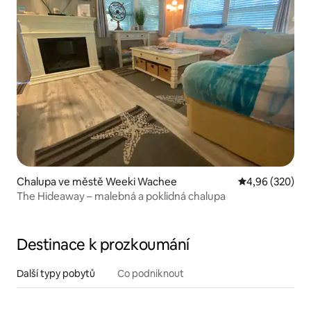
Chalupa ve městě Weeki Wachee
Průměrné hodno
4,96 (320)
The Hideaway – malebná a poklidná chalupa
Destinace k prozkoumání
Další typy pobytů
Co podniknout