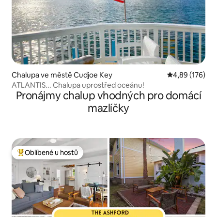
Chalupa ve městě Cudjoe Key
Průměrné hodn
4,89 (176)
ATLANTIS... Chalupa uprostřed oceánu!
Pronájmy chalup vhodných pro domácí
mazlíčky
Oblíbené u hostů
Nejlepší v kategorii Oblíbené u hostů