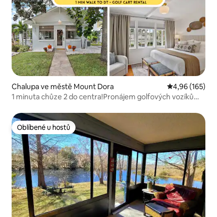
Chalupa ve městě Mount Dora
Průměrné hodn
4,96 (165)
1 minuta chůze 2 do centra!Pronájem golfových vozíků
Pickle Ball
Oblíbené u hostů
Oblíbené u hostů