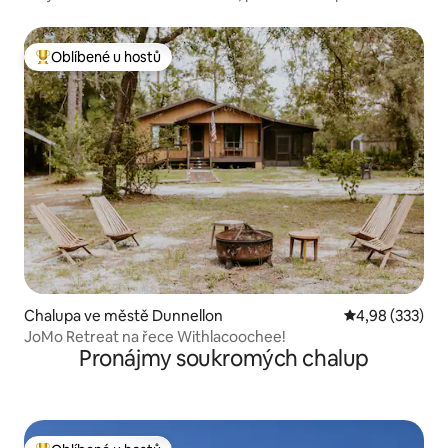
Oblíbené u hostů
Nejlepší v kategorii Oblíbené u hostů
Chalupa ve městě Dunnellon
Průměrné hodno
4,98 (333)
JoMo Retreat na řece Withlacoochee!
Pronájmy soukromých chalup