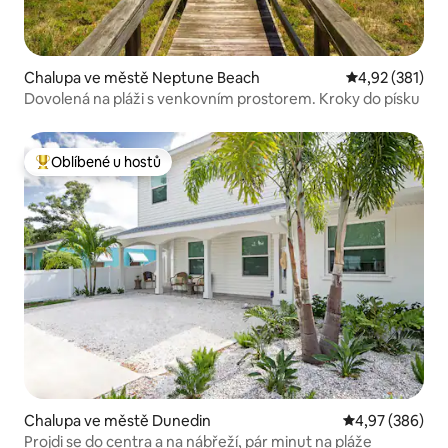
Chalupa ve městě Neptune Beach
Průměrné hodn
4,92 (381)
Dovolená na pláži s venkovním prostorem. Kroky do písku
Oblíbené u hostů
Nejlepší v kategorii Oblíbené u hostů
Chalupa ve městě Dunedin
Průměrné hodno
4,97 (386)
Projdi se do centra a na nábřeží, pár minut na pláže