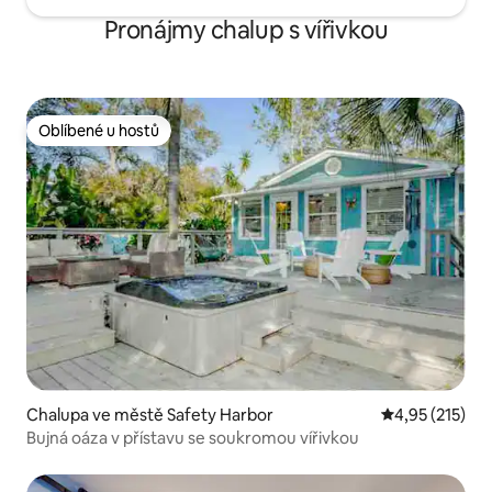
Pronájmy chalup s vířivkou
Oblíbené u hostů
Oblíbené u hostů
Chalupa ve městě Safety Harbor
Průměrné hodn
4,95 (215)
Bujná oáza v přístavu se soukromou vířivkou