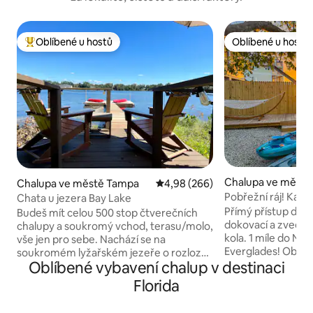
Oblíbené u hostů
Oblíbené u hostů
Nejlepší v kategorii Oblíbené u hostů
Oblíbené u hostů
Chalupa ve městě 
Chalupa ve městě Tampa
Průměrné hodnocení 4,98 z 5, 2
4,98 (266)
and
Pobřežní ráj! Kajak
Chata u jezera Bay Lake
lodní molo
Přímý přístup do za
Budeš mít celou 500 stop čtverečních
dokovací a zvedací
chalupy a soukromý vchod, terasu/molo,
kola. 1 míle do Národního parku
vše jen pro sebe. Nachází se na
Everglades! Obcho
soukromém lyžařském jezeře o rozloze
Oblíbené vybavení chalup v destinaci
dosah ruky! Nádherný rustikální dům –
15 hektarů. Vstup na klávesnici,
ideální pro odpoč
soukromé parkoviště. 1 manželská
Florida
pro potěšení na ná
postel, 1 koupelna, rozkládací pohovka,
houpací křesla, ve
pračka/sušička, WiFi, chytrá televize,