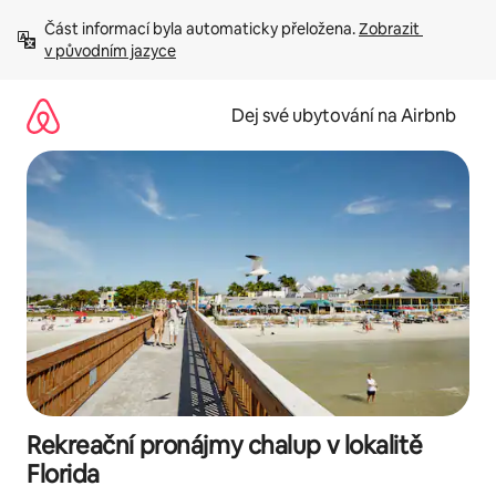
Přeskočit
Část informací byla automaticky přeložena. 
Zobrazit 
na
v původním jazyce
obsah
Dej své ubytování na Airbnb
Rekreační pronájmy chalup v lokalitě
Florida