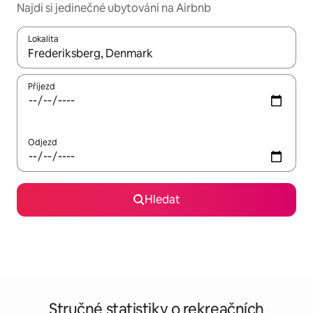
Najdi si jedinečné ubytování na Airbnb
Lokalita
Až budou výsledky k dispozici, můžeš si je procházet pomocí š
Příjezd
Odjezd
Hledat
Stručné statistiky o rekreačních