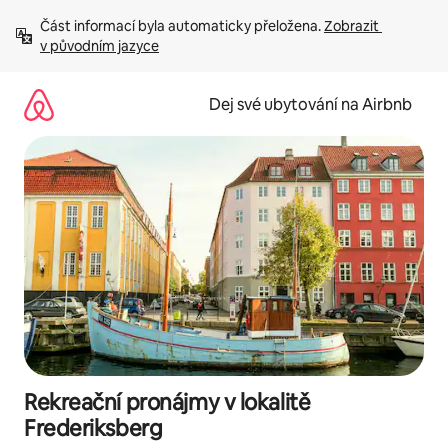
Přeskočit
Část informací byla automaticky přeložena. 
Zobrazit 
na
v původním jazyce
obsah
Dej své ubytování na Airbnb
Rekreační pronájmy v lokalitě
Frederiksberg