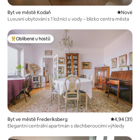
Byt ve městě Kodaň
Nové ubyt
Nové
Luxusní ubytování s 1 ložnicí u vody – blízko centra města
Oblíbené u hostů
Nejlepší v kategorii Oblíbené u hostů
Byt ve městě Frederiksberg
Průměrné hod
4,94 (31)
Elegantní centrální apartmán s dechberoucími výhledy