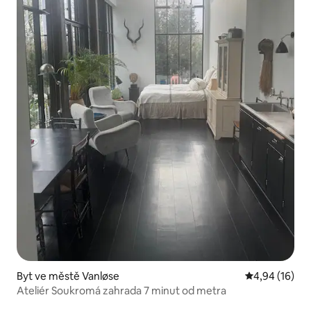
Byt ve městě Vanløse
Průměrné hod
4,94 (16)
Ateliér Soukromá zahrada 7 minut od metra