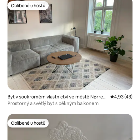
Oblíbené u hostů
Oblíbené u hostů
Byt v soukromém vlastnictví ve městě Nørrebr
Průměrné hod
4,93 (43)
o
Prostorný a světlý byt s pěkným balkonem
Oblíbené u hostů
Oblíbené u hostů