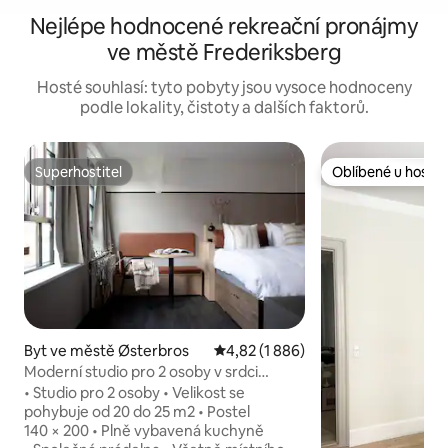
Nejlépe hodnocené rekreační pronájmy
ve městě Frederiksberg
Hosté souhlasí: tyto pobyty jsou vysoce hodnoceny
podle lokality, čistoty a dalších faktorů.
Superhostitel
Oblíbené u hostů
Superhostitel
Oblíbené u hostů
Byt ve městě Østerbros
Průměrné hodnocení 4,82 z 5, 1 
4,82 (1 886)
Moderní studio pro 2 osoby v srdci
Østerbra
• Studio pro 2 osoby • Velikost se
pohybuje od 20 do 25 m2 • Postel
140 × 200 • Plně vybavená kuchyně