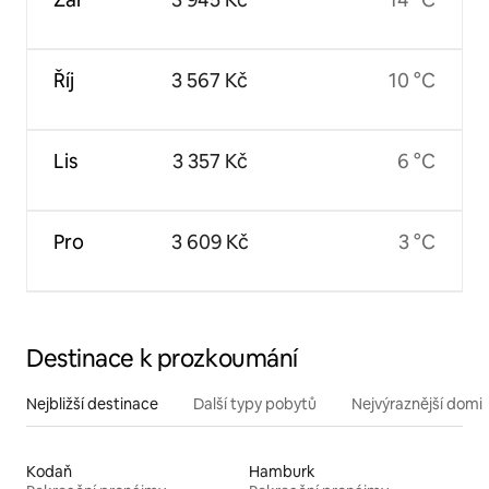
Říj
3 567 Kč
10 °C
Lis
3 357 Kč
6 °C
Pro
3 609 Kč
3 °C
Destinace k prozkoumání
Nejbližší destinace
Další typy pobytů
Nejvýraznější domin
Kodaň
Hamburk