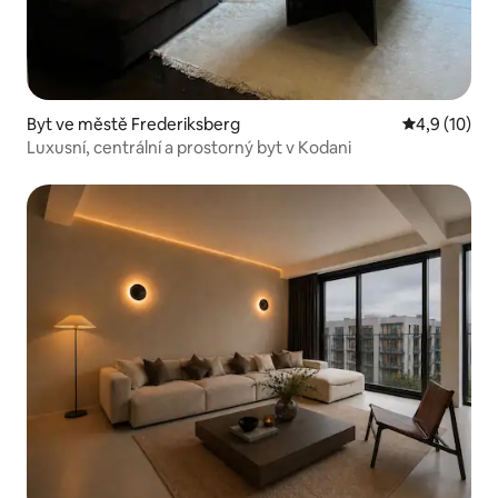
Byt ve městě Frederiksberg
Průměrné ho
4,9 (10)
Luxusní, centrální a prostorný byt v Kodani