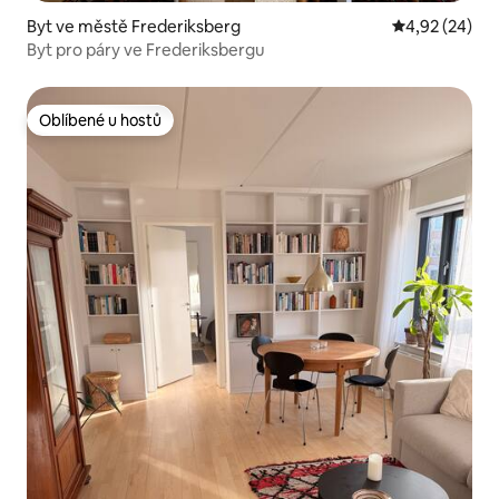
Byt ve městě Frederiksberg
Průměrné hod
4,92 (24)
Byt pro páry ve Frederiksbergu
Oblíbené u hostů
Oblíbené u hostů