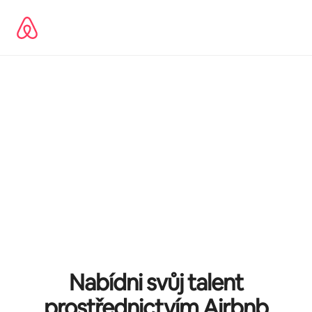
Přeskočit
na
obsah
Nabídni svůj talent
prostřednictvím Airbnb