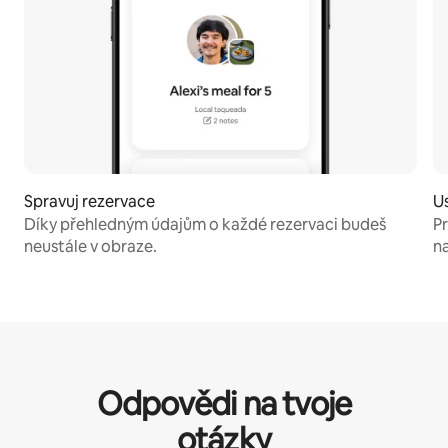
Spravuj rezervace
Us
Díky přehledným údajům o každé rezervaci budeš
P
neustále v obraze.
na
Odpovědi na tvoje
otázky