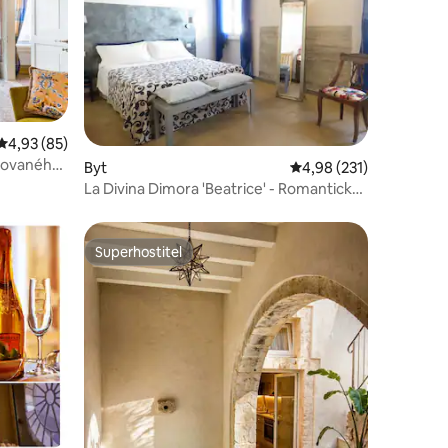
Průměrné hodnocení 4,93 z 5, 85 hodnocení
4,93 (85)
ikovaného
Byt
Průměrné hodnocení 4,
4,98 (231)
La Divina Dimora 'Beatrice' - Romantický
apartmán
Superhostitel
Superhostitel