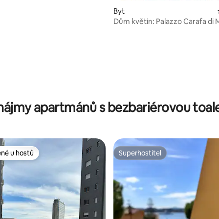
Byt
Dům květin: Palazzo Carafa di 
- K
nájmy apartmánů s bezbariérovou toal
ené u hostů
Superhostitel
 v kategorii Oblíbené u hostů
Superhostitel