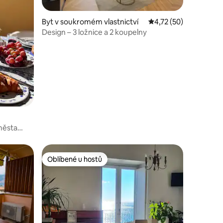
Byt v soukromém vlastnictví
Průměrné hodnocení 4
4,72 (50)
Design – 3 ložnice a 2 koupelny
města
Oblíbené u hostů
Oblíbené u hostů