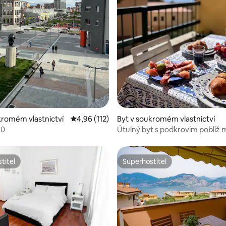
88 z 5, 83 hodnocení
kromém vlastnictví
Průměrné hodnocení 4,96 z 5, 112 hodnocení
4,96 (112)
Byt v soukromém vlastnictví
.0
Útulný byt s podkrovím poblíž 
a moře
titel
Superhostitel
titel
Superhostitel