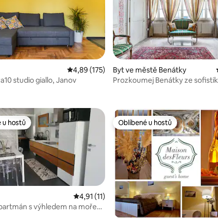
81 z 5, 180 hodnocení
Průměrné hodnocení 4,89 z 5, 175 hodnocení
4,89 (175)
Byt ve městě Benátky
a10 studio giallo, Janov
Prozkoumej Benátky ze sofist
úkrytu v San Polo
 u hostů
Oblíbené u hostů
 u hostů
Oblíbené u hostů
Průměrné hodnocení 4,91 z 5, 11 hodnocení
4,91 (11)
apartmán s výhledem na moře
ní 5 z 5, 3 hodnocení
di Palma