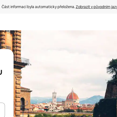
Část informací byla automaticky přeložena. 
Zobrazit v původním jaz
u
ázet pomocí šipek nahoru a dolů, dotykem nebo přejetím prstem.