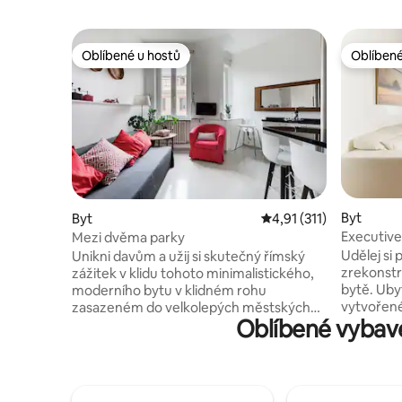
Oblíbené u hostů
Oblíbené
Oblíbené u hostů
Oblíbené
Byt
Byt
Průměrné hodnocení 4,
4,91 (311)
Executive
Mezi dvěma parky
Udělej si
Unikni davům a užij si skutečný římský
zrekonst
zážitek v klidu tohoto minimalistického,
bytě. Uby
moderního bytu v klidném rohu
vytvořené
zasazeném do velkolepých městských
Oblíbené vybave
inspirova
Aurelianových zdí. Čistéšky linie, čistě
dřevěným
bílé stěny a elegantní dřevěné a kovové
a neuvěřitelný
povrchy vytvářejí vzdušný a moderní
nachází v
pocit. Byt má otevřený kuchyňsko-
Je to 120
obývací prostor, dvě ložnice a jednu