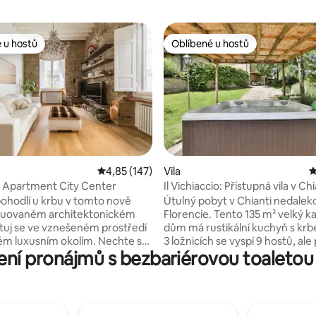
 u hostů
Oblíbené u hostů
 u hostů
Oblíbené u hostů
Průměrné hodnocení 4,85 z 5, 147 hodnocení
4,85 (147)
Vila
P
91 z 5, 311 hodnocení
 Apartment City Center
Il Vichiaccio: Přístupná vila v Chi
vířivkou
 pohodlí u krbu v tomto nově
Útulný pobyt v Chianti nedalek
ruovaném architektonickém
Florencie. Tento 135 m² velký 
tuj se ve vznešeném prostředí
dům má rustikální kuchyň s kr
m luxusním okolím. Nechte se
3 ložnicích se vyspí 9 hostů, ale
ní pronájmů s bezbariérovou toaletou v 
t odkrytými, vysokými stropy,
skupiny 11 osob je k dispozici i 4.
i podlahami, kamennými zdmi
Menší skupiny si ji mohou přidat
mi výhledy. Apartmán se
pohodlí (za příplatek). Užij si 
 samém srdci centra Florencie.
zahradu s krytým jídelním kou
 metrů čtverečních. Vybaven
terasou s křesly a parkováním. 