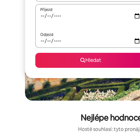
Příjezd
Odjezd
Hledat
Nejlépe hodnocen
Hosté souhlasí: tyto pronáj