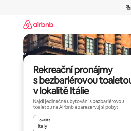
Přeskočit
na
obsah
Rekreační pronájmy
s bezbariérovou toaleto
v lokalitě Itálie
Najdi jedinečné ubytování s bezbariérovou
toaletou na Airbnb a zarezervuj si pobyt
Lokalita
Až budou výsledky k dispozici, můžeš si je proch