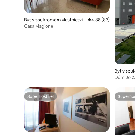
Byt v soukromém vlastnictví
Průměrné hodnocení 4,
4,88 (83)
Casa Magione
Byt v sou
Dům Jo 2
Superhostitel
Superhos
Superhostitel
Superhos