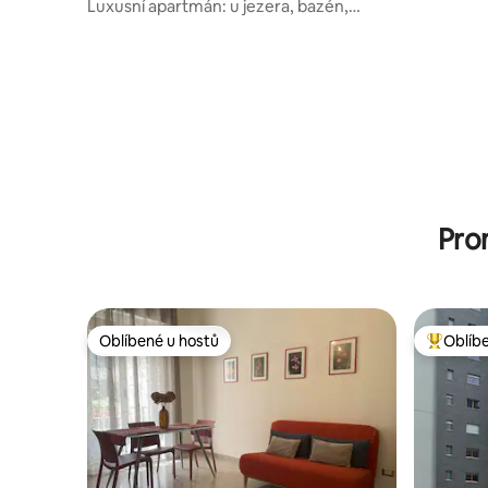
Luxusní apartmán: u jezera, bazén,
POSTELE NAVÍC Můžeme ubytovat
soukromé přístřešek:
maximálně 3 osoby starší 12 let (obecní
pravidla), ale další děti jsou povoleny.
Můžete požádat o: – přistýlku pro dítě do
12 let (15 EUR za noc navíc). Je potřeba
pouze v případě, že jsou ostatní 3 lůžka již
obsazena. – dětskou postýlku pro dítě do
2 let (bez příplatku). Při rezervaci nám
prosím řekněte o svých dalších
potřebách.
Pro
Oblíbené u hostů
Oblíb
Oblíbené u hostů
Nejlepší