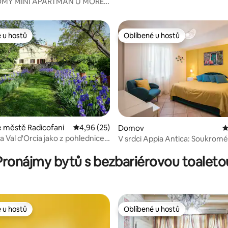
OMÝ MINI APARTMÁN U MOŘE
 u hostů
Oblíbené u hostů
 u hostů
Oblíbené u hostů
 městě Radicofani
Průměrné hodnocení 4,96 z 5, 25 hodnocení
4,96 (25)
Domov
P
a Val d'Orcia jako z pohlednice
9 z 5, 197 hodnocení
V srdci Appia Antica: Soukromé
 toskánské vile
parkování
Pronájmy bytů s bezbariérovou toaleto
 u hostů
Oblíbené u hostů
 u hostů
Oblíbené u hostů