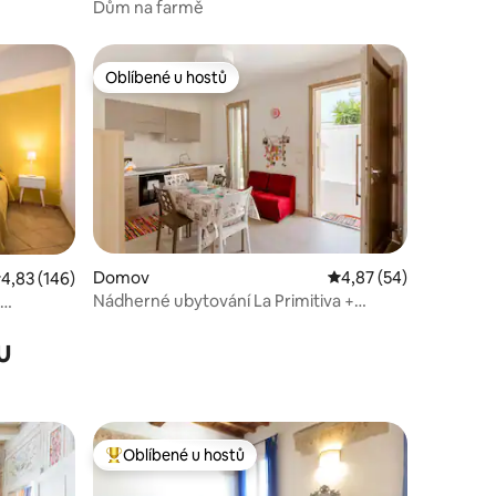
Dům na farmě
Oblíbené u hostů
Oblíbené u hostů
Domov
Průměrné hodnocení 4
4,87 (54)
růměrné hodnocení 4,83 z 5, 146 hodnocení
4,83 (146)
Nádherné ubytování La Primitiva +
parkovací místo v ceně
u
Oblíbené u hostů
Nejlepší v kategorii Oblíbené u hostů