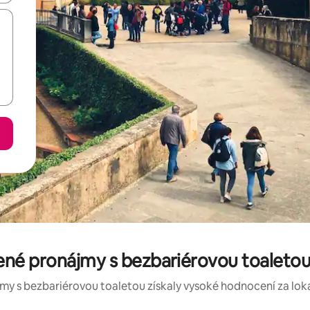
é pronájmy s bezbariérovou toaletou v
my s bezbariérovou toaletou získaly vysoké hodnocení za lokali