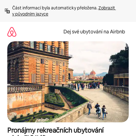
Přeskočit
Část informací byla automaticky přeložena. 
Zobrazit 
na
v původním jazyce
obsah
Dej své ubytování na Airbnb
Pronájmy rekreačních ubytování