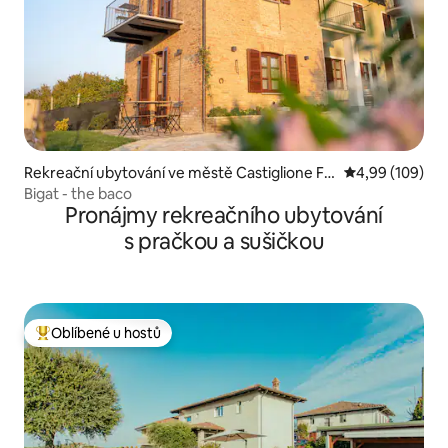
Rekreační ubytování ve městě Castiglione Fal
Průměrné hodno
4,99 (109)
letto
Bigat - the baco
Pronájmy rekreačního ubytování
s pračkou a sušičkou
Oblíbené u hostů
Nejlepší v kategorii Oblíbené u hostů