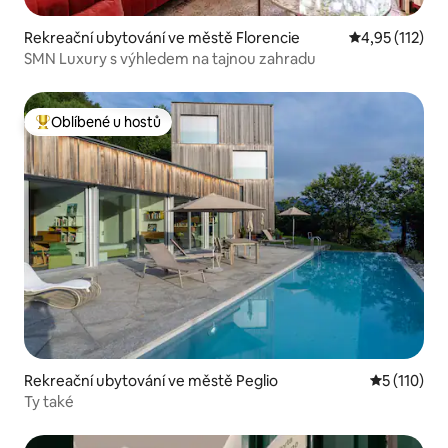
Rekreační ubytování ve městě Florencie
Průměrné hodn
4,95 (112)
SMN Luxury s výhledem na tajnou zahradu
Oblíbené u hostů
Nejlepší v kategorii Oblíbené u hostů
Rekreační ubytování ve městě Peglio
Průměrné h
5 (110)
Ty také