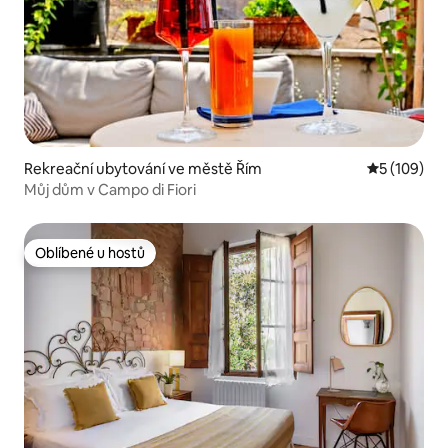
Rekreační ubytování ve městě Řím
Průměrné h
5 (109)
Můj dům v Campo di Fiori
Oblíbené u hostů
Oblíbené u hostů