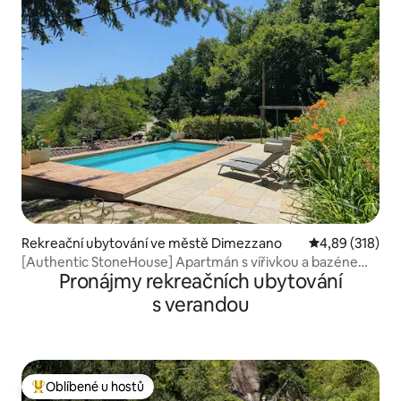
Rekreační ubytování ve městě Dimezzano
Průměrné hodn
4,89 (318)
[Authentic StoneHouse] Apartmán s vířivkou a bazénem
Pronájmy rekreačních ubytování
s výhledem
s verandou
Oblíbené u hostů
Nejlepší v kategorii Oblíbené u hostů