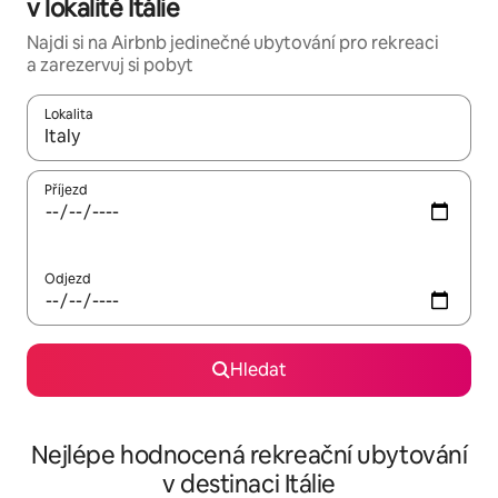
v lokalitě Itálie
Najdi si na Airbnb jedinečné ubytování pro rekreaci
a zarezervuj si pobyt
Lokalita
Až budou výsledky k dispozici, můžeš si je procházet pomocí š
Příjezd
Odjezd
Hledat
Nejlépe hodnocená rekreační ubytování
v destinaci Itálie