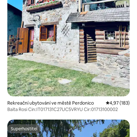
Rekreační ubytování ve městě Perdonico
Průměrné hodn
4,97 (183)
Baita Rosi Cin:IT017131C27UC5VRYU Cir:01713100002
Superhostitel
Superhostitel