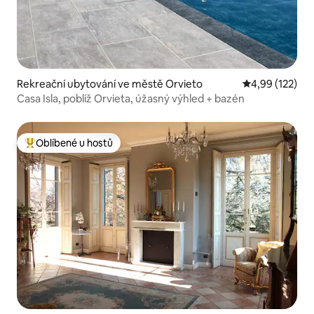
Rekreační ubytování ve městě Orvieto
Průměrné hodn
4,99 (122)
Casa Isla, poblíž Orvieta, úžasný výhled + bazén
Oblíbené u hostů
Nejlepší v kategorii Oblíbené u hostů