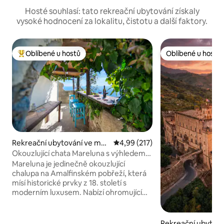
Hosté souhlasí: tato rekreační ubytování získaly
vysoké hodnocení za lokalitu, čistotu a další faktory.
Oblíbené u hostů
Oblíbené u hostů
Nejlepší v kategorii Oblíbené u hostů
Oblíbené u hostů
Rekreační ubytování ve měs
Průměrné hodnocení 4,99 z 5, 
4,99 (217)
tě Conca dei Marini
Okouzlující chata Mareluna s výhledem
na Capri
Mareluna je jedinečně okouzlující
chalupa na Amalfinském pobřeží, která
mísí historické prvky z 18. století s
moderním luxusem. Nabízí ohromující
panoramatický výhled na moře a
elegantní interiéry s detaily, jako jsou
kaštanové trámy, tradiční dlaždice a
Rekreační ubytov