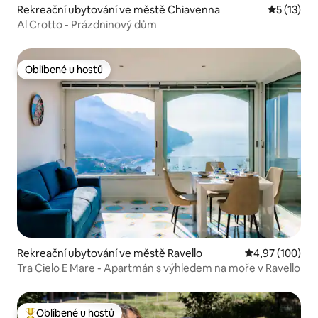
Rekreační ubytování ve městě Chiavenna
Průměrné 
5 (13)
Al Crotto - Prázdninový dům
Oblíbené u hostů
Oblíbené u hostů
Rekreační ubytování ve městě Ravello
Průměrné hodn
4,97 (100)
Tra Cielo E Mare - Apartmán s výhledem na moře v Ravello
Oblíbené u hostů