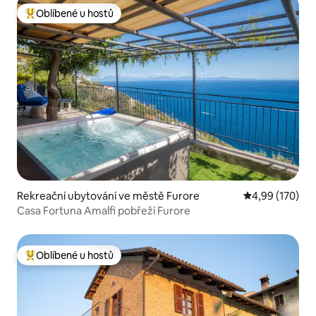
Oblíbené u hostů
Nejlepší v kategorii Oblíbené u hostů
Rekreační ubytování ve městě Furore
Průměrné hodn
4,99 (170)
Casa Fortuna Amalfi pobřeží Furore
Oblíbené u hostů
Nejlepší v kategorii Oblíbené u hostů