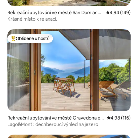
Rekreační ubytování ve městě San Damiano
Průměrné hodno
4,94 (149)
d'Asti
Krásné místo k relaxaci.
Oblíbené u hostů
Nejlepší v kategorii Oblíbené u hostů
Rekreační ubytování ve městě Gravedona ed
Průměrné hodn
4,98 (116)
Uniti
Lago&Monti: dechberoucí výhled na jezero