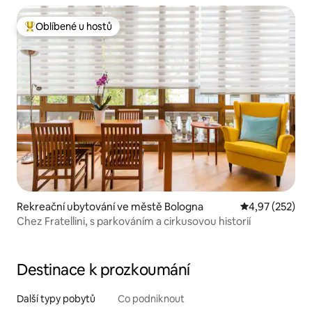
Oblíbené u hostů
Nejlepší v kategorii Oblíbené u hostů
Rekreační ubytování ve městě Bologna
Průměrné hodn
4,97 (252)
Chez Fratellini, s parkováním a cirkusovou historií
Destinace k prozkoumání
Další typy pobytů
Co podniknout