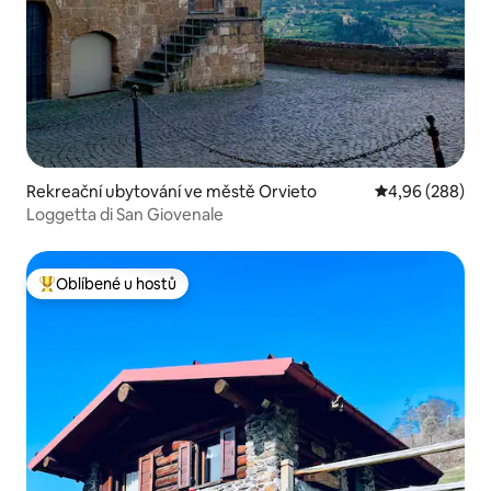
Rekreační ubytování ve městě Orvieto
Průměrné hodno
4,96 (288)
Loggetta di San Giovenale
Oblíbené u hostů
Nejlepší v kategorii Oblíbené u hostů