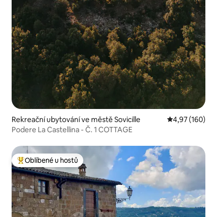
Rekreační ubytování ve městě Sovicille
Průměrné hodn
4,97 (160)
Podere La Castellina - Č. 1 COTTAGE
Oblíbené u hostů
Nejlepší v kategorii Oblíbené u hostů