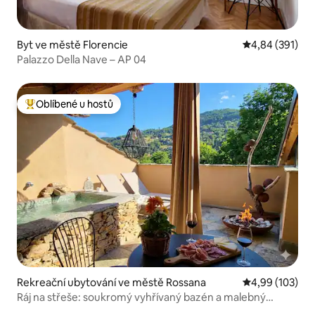
Byt ve městě Florencie
Průměrné hodn
4,84 (391)
Palazzo Della Nave – AP 04
Oblíbené u hostů
Nejlepší v kategorii Oblíbené u hostů
Rekreační ubytování ve městě Rossana
Průměrné hodn
4,99 (103)
Ráj na střeše: soukromý vyhřívaný bazén a malebný
výhled