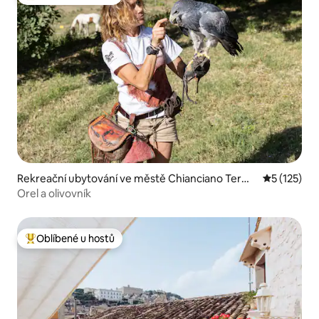
Nejlepší v kategorii Oblíbené u hostů
Rekreační ubytování ve městě Chianciano Term
Průměrné h
5 (125)
e
Orel a olivovník
Oblíbené u hostů
Nejlepší v kategorii Oblíbené u hostů