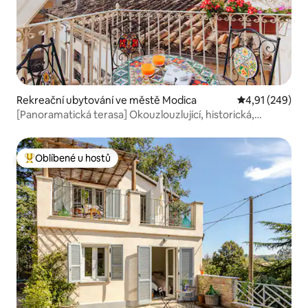
Rekreační ubytování ve městě Modica
Průměrné hodn
4,91 (249)
[Panoramatická terasa] Okouzlouzlující, historická,
jedinečná
Oblíbené u hostů
Nejlepší v kategorii Oblíbené u hostů