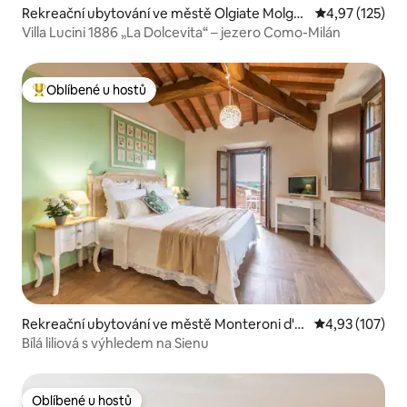
Rekreační ubytování ve městě Olgiate Molgor
Průměrné hodn
4,97 (125)
a
Villa Lucini 1886 „La Dolcevita“ – jezero Como-Milán
Oblíbené u hostů
Nejlepší v kategorii Oblíbené u hostů
Rekreační ubytování ve městě Monteroni d'A
Průměrné hodn
4,93 (107)
rbia
Bílá liliová s výhledem na Sienu
Oblíbené u hostů