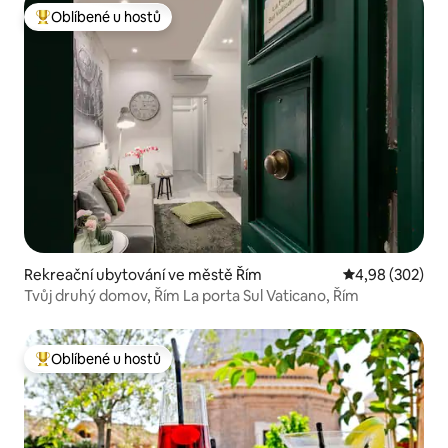
Oblíbené u hostů
Nejlepší v kategorii Oblíbené u hostů
Rekreační ubytování ve městě Řím
Průměrné hodno
4,98 (302)
Tvůj druhý domov, Řím La porta Sul Vaticano, Řím
Oblíbené u hostů
Nejlepší v kategorii Oblíbené u hostů