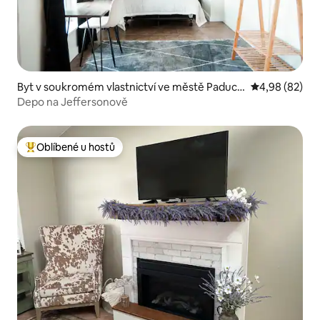
Byt v soukromém vlastnictví ve městě Paduca
Průměrné hodn
4,98 (82)
h
Depo na Jeffersonově
Oblíbené u hostů
Nejlepší v kategorii Oblíbené u hostů