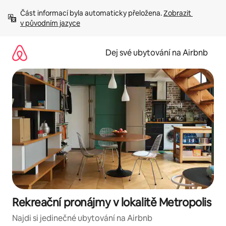
Přeskočit
Část informací byla automaticky přeložena. 
Zobrazit 
na
v původním jazyce
obsah
Dej své ubytování na Airbnb
Rekreační pronájmy v lokalitě Metropolis
Najdi si jedinečné ubytování na Airbnb