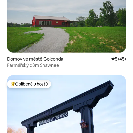
Domov ve městě Golconda
Průměrné 
5 (45)
Farmářský dům Shawnee
Oblíbené u hostů
Nejlepší v kategorii Oblíbené u hostů