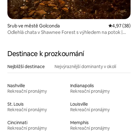
Srub ve městě Golconda
Průměrné hod
4,97 (38)
Odlehlá chata v Shawnee Forest s výhledem na potok |
Vířivka
Destinace k prozkoumání
Nejbližší destinace
Nejvýraznější dominanty v okolí
Nashville
Indianapolis
Rekreační pronájmy
Rekreační pronájmy
St. Louis
Louisville
Rekreační pronájmy
Rekreační pronájmy
Cincinnati
Memphis
Rekreační pronájmy
Rekreační pronájmy