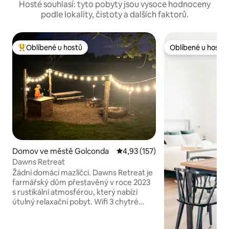
Hosté souhlasí: tyto pobyty jsou vysoce hodnoceny
podle lokality, čistoty a dalších faktorů.
Oblíbené u hostů
Oblíbené u hostů
Nejlepší v kategorii Oblíbené u hostů
Oblíbené u hostů
Domov ve městě Golconda
Průměrné hodnocení 4,93 z 5, 
4,93 (157)
Dawns Retreat
Žádní domácí mazlíčci. Dawns Retreat je
farmářský dům přestavěný v roce 2023
s rustikální atmosférou, který nabízí
útulný relaxační pobyt. Wifi 3 chytré
televize 1 menší manželská postel 1 plná
Plynový krb Plynový gril Gril s otevřeným