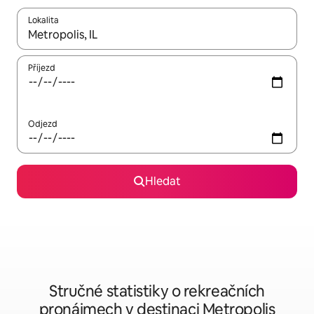
Lokalita
Až budou výsledky k dispozici, můžeš si je procházet pomocí š
Příjezd
Odjezd
Hledat
Stručné statistiky o rekreačních
pronájmech v destinaci Metropolis