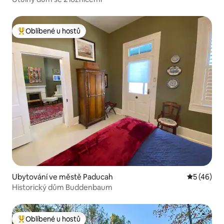
Oblíbené u hostů
Nejlepší v kategorii Oblíbené u hostů
Ubytování ve městě Paducah
Průměrné 
5 (46)
Historický dům Buddenbaum
Oblíbené u hostů
Nejlepší v kategorii Oblíbené u hostů