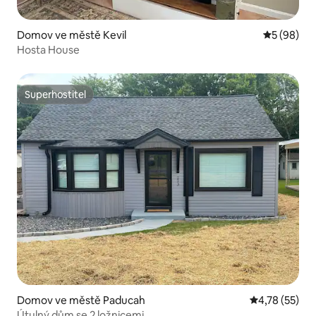
Domov ve městě Kevil
Průměrné h
5 (98)
Hosta House
Superhostitel
Superhostitel
Domov ve městě Paducah
Průměrné hod
4,78 (55)
Útulný dům se 2 ložnicemi