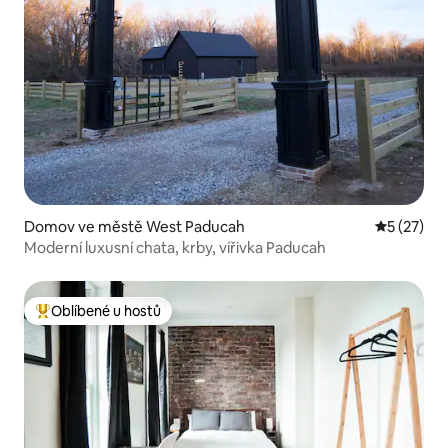
Domov ve městě West Paducah
Průměrné 
5 (27)
Moderní luxusní chata, krby, vířivka Paducah
Oblíbené u hostů
Nejlepší v kategorii Oblíbené u hostů