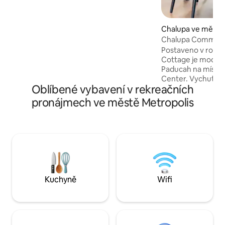
ohněm Palivové dřevo Elektřina v ohništi
Dostatek parkovacích míst Garáž
Závěsná stanice pro jeleny. Srdce
Chalupa ve městě
národního parku Shawnee. Golconda
Chalupa Common
10min. Eddyville 15 minut Harrisburg 35
minut Paducah KY 35min Poznámka:
Postaveno v roce
pole kolem dvora je soukromý majetek.
Cottage je modern
Co podniknout v okolí Jízda na koni Túry
Paducah na míst
Plavba lodí Rybaření Lov
Center. Vychutnej
Oblíbené vybavení v rekreačních
pozemku s panor
na rybník, který se
pronájmech ve městě Metropolis
hlavního centra Pa
dostatek vnitřního
hostů a zadní ver
užít výhled. Hlavn
manželskou postel,
mikrovlnnou troubu,
pokoj s rozkládací
ložnice obsahuje p
Kuchyně
Wifi
patrovou postelí a