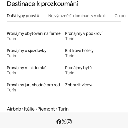
Destinace k prozkoumání
Další typy pobytů
Nejvýraznější dominanty v okolí
Co pod
Pronájmy ubytování na farmě
Pronájmy v podkroví
Turín
Turín
Pronájmy u sjezdovky
Butikové hotely
Turín
Turín
Pronájmy mini domků
Pronájmy bytů
Turín
Turín
Pronájmy jurt vhodné pro rodiny s dětmi
Zobrazit více
Turín
Airbnb
Itálie
Piemont
Turín