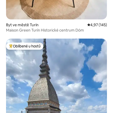
Byt ve městě Turín
Průměrné hodn
4,97 (145)
Maison Green Turín Historické centrum Dóm
Oblíbené u hostů
Nejlepší v kategorii Oblíbené u hostů