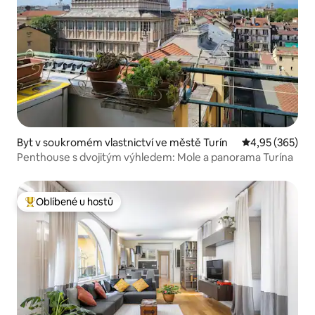
Byt v soukromém vlastnictví ve městě Turín
Průměrné hodno
4,95 (365)
Penthouse s dvojitým výhledem: Mole a panorama Turína
Oblíbené u hostů
Nejlepší v kategorii Oblíbené u hostů