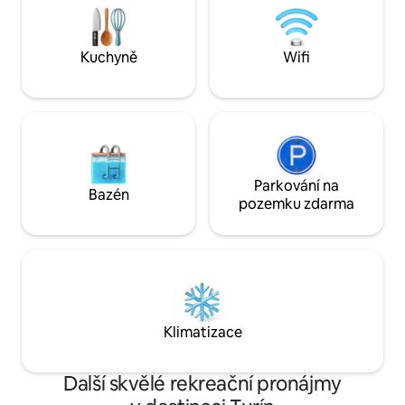
postelí ✔ Slunečný otevřený obývací
památky města n
pokoj + rozkládací pohovka ✔ Plně
jednání, tento apa
vybavená kuchyně ✔ Vysokorychlostní
základnou pro váš
Kuchyně
Wifi
wifi ✔ Pracovní prostory ✔
Pračka/Sušička ✔ Klimatizace ✔ Výtah ✔
Placené parkování Další informace
najdeš níže!
Parkování na
Bazén
pozemku zdarma
Klimatizace
Další skvělé rekreační pronájmy