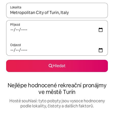
Lokalita
Až budou výsledky k dispozici, můžeš si je procházet pomocí š
Příjezd
Odjezd
Hledat
Nejlépe hodnocené rekreační pronájmy
ve městě Turín
Hosté souhlasí: tyto pobyty jsou vysoce hodnoceny
podle lokality, čistoty a dalších faktorů.