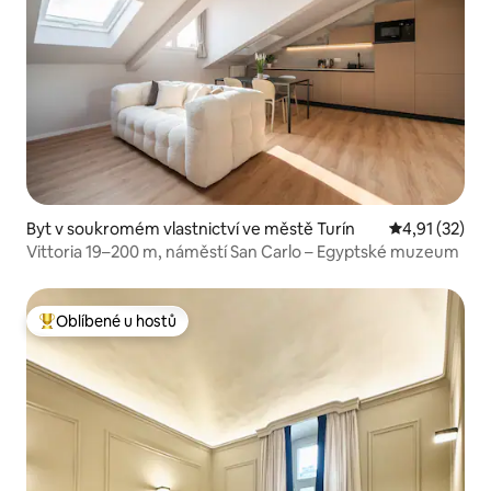
Byt v soukromém vlastnictví ve městě Turín
Průměrné hod
4,91 (32)
Vittoria 19–200 m, náměstí San Carlo – Egyptské muzeum
Oblíbené u hostů
Nejlepší v kategorii Oblíbené u hostů