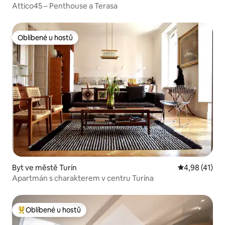
Attico45 – Penthouse a Terasa
Oblíbené u hostů
Oblíbené u hostů
Byt ve městě Turín
Průměrné hod
4,98 (41)
Apartmán s charakterem v centru Turína
Oblíbené u hostů
Nejlepší v kategorii Oblíbené u hostů