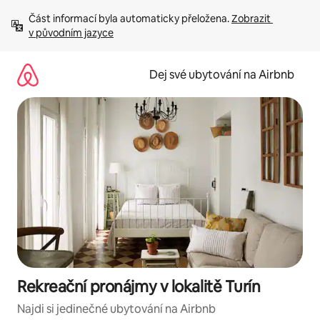
Přeskočit
Část informací byla automaticky přeložena. 
Zobrazit 
na
v původním jazyce
obsah
Dej své ubytování na Airbnb
Rekreační pronájmy v lokalitě Turín
Najdi si jedinečné ubytování na Airbnb