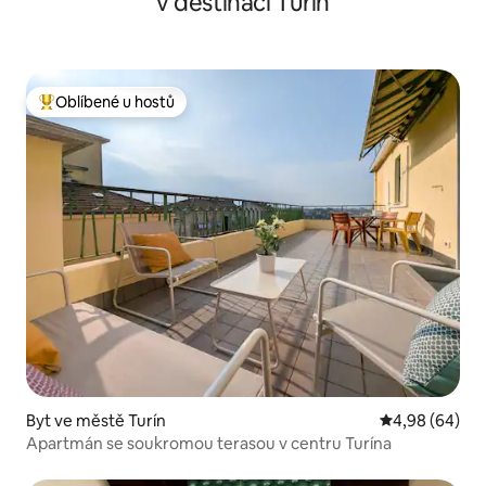
v destinaci Turín
Oblíbené u hostů
Nejlepší v kategorii Oblíbené u hostů
Byt ve městě Turín
Průměrné hodn
4,98 (64)
Apartmán se soukromou terasou v centru Turína