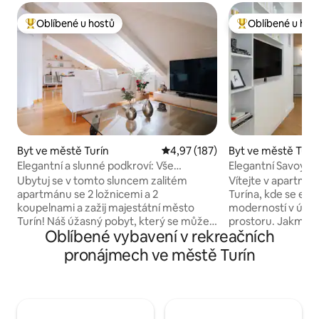
Oblíbené u hostů
Oblíbené u hos
Nejlepší v kategorii Oblíbené u hostů
Nejlepší v kategor
Byt ve městě Turín
Průměrné hodnocení 4,97 z 5, 
4,97 (187)
Byt ve městě Turí
Elegantní a slunné podkroví: Vše
Elegantní Savoy Su
v blízkosti ~ klimatizace a Wi-Fi
Ubytuj se v tomto sluncem zalitém
Vítejte v apartmá 
apartmánu se 2 ložnicemi a 2
Turína, kde se ele
koupelnami a zažij majestátní město
moderností v útu
Turín! Náš úžasný pobyt, který se může
prostoru. Jakmile 
Oblíbené vybavení v rekreačních
pochlubit moderním designem
budete okouzleni 
zvýrazněným přirozeným slunečním
krásou, která vás
pronájmech ve městě Turín
světlem, se nachází na vynikajícím místě,
kombinací histori
které ti umožní umožní snadno
a moderního desig
prozkoumat město a objevit jeho
vybavený apartmá 
historické památky a zajímavé atrakce.
pohodlí a zajišťuje
✔ 2 pohodlné ložnice s manželskou
pro páry i svobodn