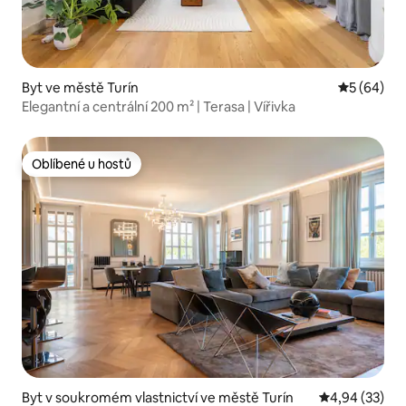
Byt ve městě Turín
Průměrné h
5 (64)
Elegantní a centrální 200 m² | Terasa | Vířivka
Oblíbené u hostů
Oblíbené u hostů
Byt v soukromém vlastnictví ve městě Turín
Průměrné hod
4,94 (33)