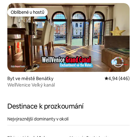
Oblíbené u hostů
Oblíbené u hostů
Byt ve městě Benátky
Průměrné hodno
4,94 (446)
WellVenice Velký kanál
Destinace k prozkoumání
Nejvýraznější dominanty v okolí