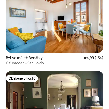
Byt ve městě Benátky
Průměrné hodno
4,99 (164)
Ca' Badoer – San Boldo
Oblíbené u hostů
Oblíbené u hostů