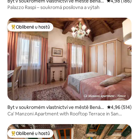
Byt v soukromém vlastnictví ve městě Benát
Průměrné hodno
4,98 (186)
ky
Palazzo Raspi – soukromá posilovna a výtah
Oblíbené u hostů
Nejlepší v kategorii Oblíbené u hostů
Byt v soukromém vlastnictví ve městě Benát
Průměrné hodn
4,96 (514)
ky
Ca' Manzoni Apartment with Rooftop Terrace in San
Marco
Oblíbené u hostů
Nejlepší v kategorii Oblíbené u hostů