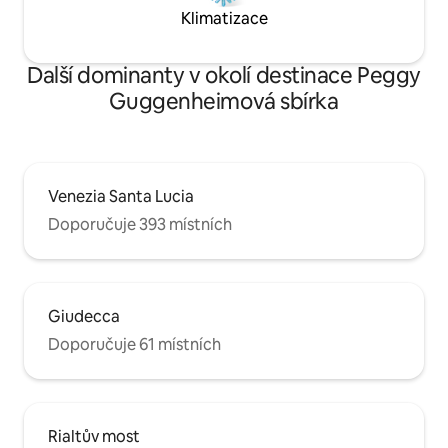
supermarket, bary, restaurace, obchody
Klimatizace
všeho druhu. Velmi blízko k
příjezdovým/odjezdovým místům
vaporetto a autobusů.
Další dominanty v okolí destinace Peggy
Guggenheimová sbírka
Venezia Santa Lucia
Doporučuje 393 místních
Giudecca
Doporučuje 61 místních
Rialtův most