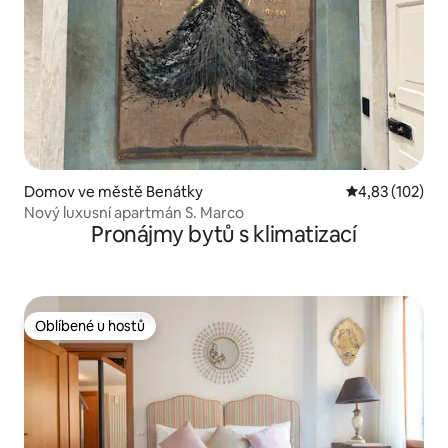
Domov ve městě Benátky
Průměrné hodn
4,83 (102)
Nový luxusní apartmán S. Marco
Pronájmy bytů s klimatizací
Oblíbené u hostů
Oblíbené u hostů