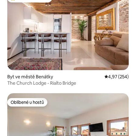
Nejlepší v kategorii Oblíbené u hostů
Byt ve městě Benátky
Průměrné hodno
4,97 (254)
The Church Lodge - Rialto Bridge
Oblíbené u hostů
Oblíbené u hostů