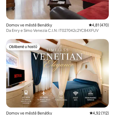
Domov ve městě Benátky
Průměrné hodn
4,81 (470)
Da Enry e Simo Venezia C.I.N: IT027042c2YC84XFUV
Oblíbené u hostů
Oblíbené u hostů
Domov ve městě Benátky
Průměrné hodn
4,92 (112)