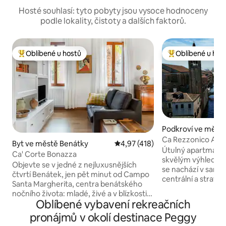
Hosté souhlasí: tyto pobyty jsou vysoce hodnoceny
podle lokality, čistoty a dalších faktorů.
Oblíbené u hostů
Oblíbené u hos
Nejlepší v kategorii Oblíbené u hostů
Nejlepší v kategor
Podkroví ve měst
Ca Rezzonico Apar
Byt ve městě Benátky
Průměrné hodnocení 4,97 z 5, 
4,97 (418)
piano
Útulný apartmán o
Ca' Corte Bonazza
skvělým výhledem 
Objevte se v jedné z nejluxusnějších
se nachází v samé
čtvrtí Benátek, jen pět minut od Campo
centrální a strateg
Santa Margherita, centra benátského
obsluhou. Jedná s
nočního života: mladé, živé a v blízkosti
viditelnými trámy, 
Oblíbené vybavení rekreačních
univerzitní čtvrti Ca' Foscari. Schodiště v
předsíně, kuchyňs
benátském stylu vede do bytu v prvním
pronájmů v okolí destinace Peggy
obývacího pokoje 
patře. Právě proto, že se nachází na