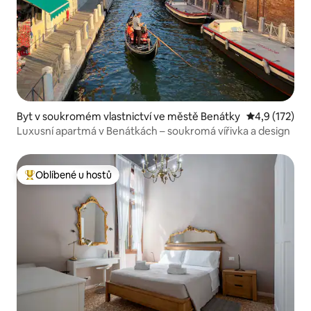
Byt v soukromém vlastnictví ve městě Benátky
Průměrné hod
4,9 (172)
Luxusní apartmá v Benátkách – soukromá vířivka a design
Oblíbené u hostů
Nejlepší v kategorii Oblíbené u hostů