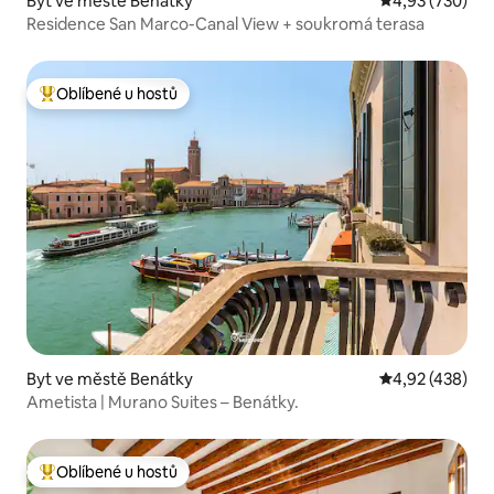
Byt ve městě Benátky
Průměrné hodno
4,93 (730)
Residence San Marco-Canal View + soukromá terasa
Oblíbené u hostů
Nejlepší v kategorii Oblíbené u hostů
Byt ve městě Benátky
Průměrné hodn
4,92 (438)
Ametista | Murano Suites – Benátky.
Oblíbené u hostů
Nejlepší v kategorii Oblíbené u hostů