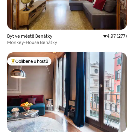
Byt ve městě Benátky
Průměrné hodn
4,97 (277)
Monkey-House Benátky
Oblíbené u hostů
Nejlepší v kategorii Oblíbené u hostů