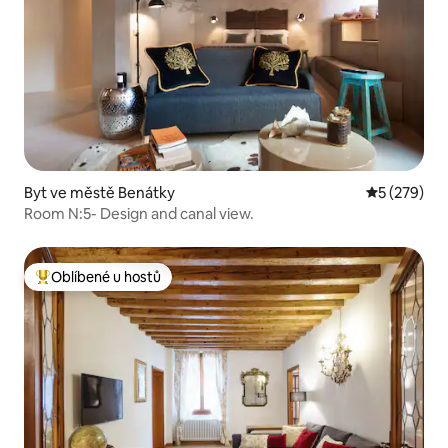
Byt ve městě Benátky
Průměrné ho
5 (279)
Room N:5- Design and canal view.
Oblíbené u hostů
Nejlepší v kategorii Oblíbené u hostů