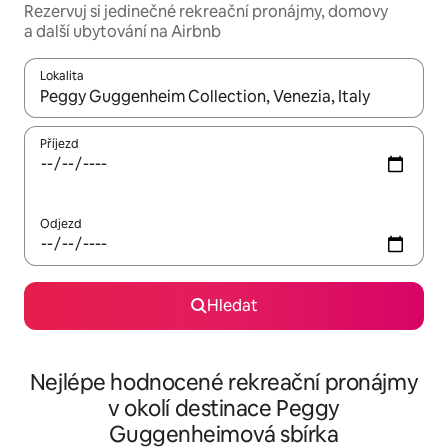
Rezervuj si jedinečné rekreační pronájmy, domovy
a další ubytování na Airbnb
Lokalita
Až budou výsledky k dispozici, můžeš si je procházet pomocí š
Příjezd
Odjezd
Hledat
Nejlépe hodnocené rekreační pronájmy
v okolí destinace Peggy
Guggenheimová sbírka