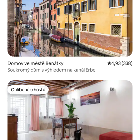
Domov ve městě Benátky
Průměrné hodno
4,93 (338)
Soukromý dům s výhledem na kanál Erbe
Oblíbené u hostů
Oblíbené u hostů