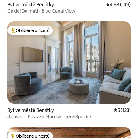
Byt ve městě Benátky
Průměrné hodno
4,98 (149)
Cà dei Dalmati - Blue Canal View
Oblíbené u hostů
Nejlepší v kategorii Oblíbené u hostů
Byt ve městě Benátky
Průměrné h
5 (123)
Jalovec – Palazzo Morosini degli Spezieri
Oblíbené u hostů