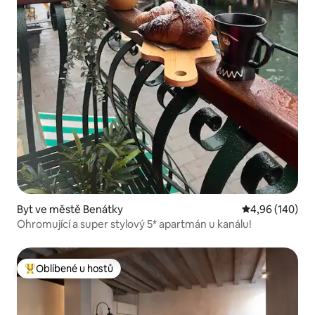
Byt ve městě Benátky
Průměrné hodno
4,96 (140)
Ohromující a super stylový 5* apartmán u kanálu!
Oblíbené u hostů
Nejlepší v kategorii Oblíbené u hostů