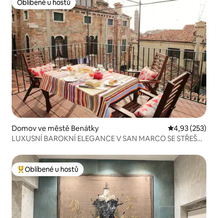
Oblíbené u hostů
Oblíbené u hostů
Domov ve městě Benátky
Průměrné hodn
4,93 (253)
LUXUSNÍ BAROKNÍ ELEGANCE V SAN MARCO SE STŘEŠNÍ
TERASOU
Oblíbené u hostů
Nejlepší v kategorii Oblíbené u hostů