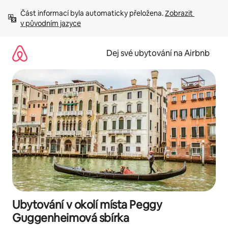
Přeskočit
Část informací byla automaticky přeložena. 
Zobrazit 
na
v původním jazyce
obsah
Dej své ubytování na Airbnb
Ubytování v okolí místa Peggy
Guggenheimová sbírka