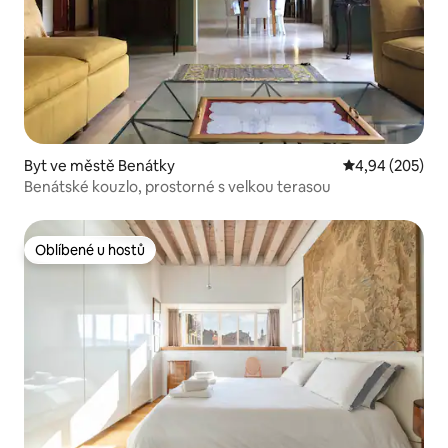
Byt ve městě Benátky
Průměrné hodno
4,94 (205)
Benátské kouzlo, prostorné s velkou terasou
Oblíbené u hostů
Oblíbené u hostů