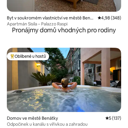
Byt v soukromém vlastnictví ve městě Benát
Průměrné hodno
4,98 (348)
ky
Apartmán Sisila – Palazzo Raspi
Pronájmy domů vhodných pro rodiny
Oblíbené u hostů
Nejlepší v kategorii Oblíbené u hostů
Domov ve městě Benátky
Průměrné h
5 (137)
Odpočinek u kanálu s vířivkou a zahradou