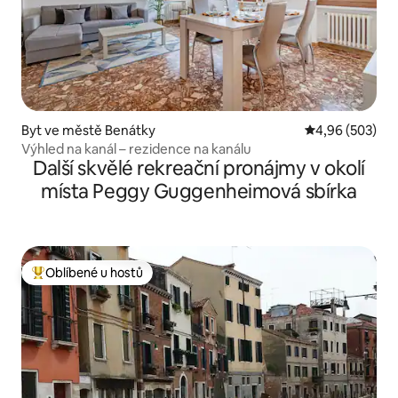
Byt ve městě Benátky
Průměrné hodno
4,96 (503)
Výhled na kanál – rezidence na kanálu
Další skvělé rekreační pronájmy v okolí
místa Peggy Guggenheimová sbírka
Oblíbené u hostů
Nejlepší v kategorii Oblíbené u hostů