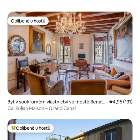
Oblíbené u hostů
Oblíbené u hostů
Byt v soukromém vlastnictví ve městě Benátk
Průměrné hodn
4,95 (131)
y
Ca' Zulian Maison – Grand Canal
Oblíbené u hostů
Nejlepší v kategorii Oblíbené u hostů