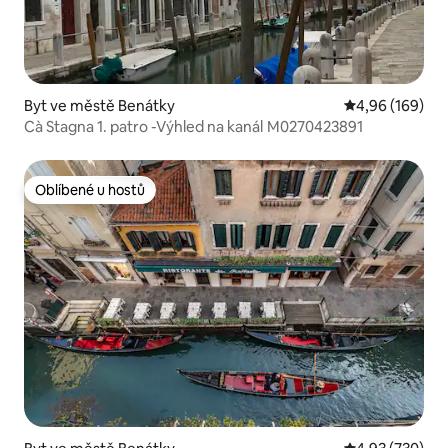
Byt ve městě Benátky
Průměrné hodno
4,96 (169)
Cà Stagna 1. patro -Výhled na kanál M0270423891
Oblíbené u hostů
Oblíbené u hostů