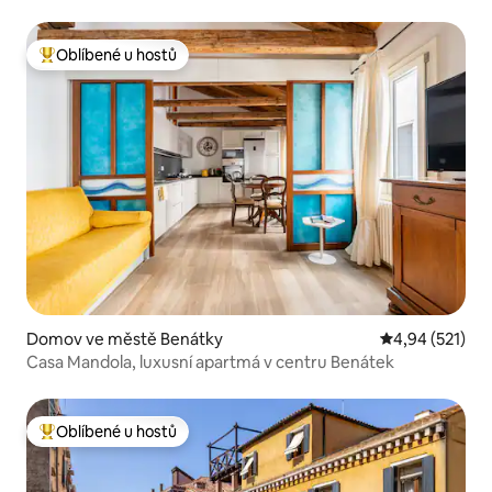
Oblíbené u hostů
Nejlepší v kategorii Oblíbené u hostů
Domov ve městě Benátky
Průměrné hodn
4,94 (521)
Casa Mandola, luxusní apartmá v centru Benátek
Oblíbené u hostů
Nejlepší v kategorii Oblíbené u hostů