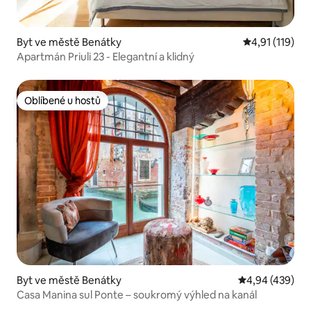
Byt ve městě Benátky
Průměrné hodn
4,91 (119)
Apartmán Priuli 23 - Elegantní a klidný
Oblíbené u hostů
Oblíbené u hostů
Byt ve městě Benátky
Průměrné hodno
4,94 (439)
Casa Manina sul Ponte – soukromý výhled na kanál