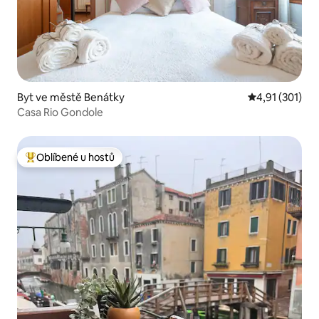
Byt ve městě Benátky
Průměrné hodn
4,91 (301)
Casa Rio Gondole
Oblíbené u hostů
Nejlepší v kategorii Oblíbené u hostů