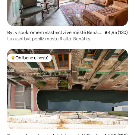
Byt v soukromém vlastnictví ve městě Benátk
Průměrné hodn
4,95 (130)
y
Luxusní byt poblíž mostu Rialto, Benátky
Oblíbené u hostů
Nejlepší v kategorii Oblíbené u hostů