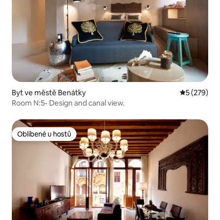
Byt ve městě Benátky
Průměrné ho
5 (279)
Room N:5- Design and canal view.
Oblíbené u hostů
Oblíbené u hostů