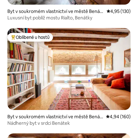
Byt v soukromém vlastnictví ve městě Benátk
Průměrné hodn
4,95 (130)
y
Luxusní byt poblíž mostu Rialto, Benátky
Oblíbené u hostů
Nejlepší v kategorii Oblíbené u hostů
Byt v soukromém vlastnictví ve městě Benát
Průměrné hodno
4,94 (160)
ky
Nádherný byt v srdci Benátek