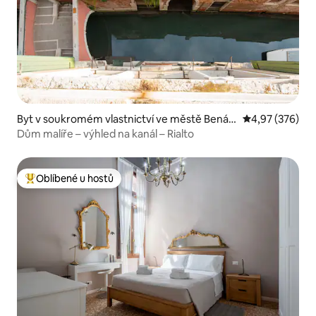
Byt v soukromém vlastnictví ve městě Benát
Průměrné hodno
4,97 (376)
ky
Dům malíře – výhled na kanál – Rialto
Oblíbené u hostů
Nejlepší v kategorii Oblíbené u hostů