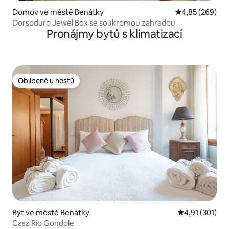
Domov ve městě Benátky
Průměrné hodno
4,85 (269)
Dorsoduro Jewel Box se soukromou zahradou
Pronájmy bytů s klimatizací
Oblíbené u hostů
Oblíbené u hostů
Byt ve městě Benátky
Průměrné hodn
4,91 (301)
Casa Rio Gondole