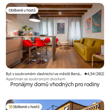
Oblíbené u hostů
Oblíbené u hostů
Byt v soukromém vlastnictví ve městě Benát
Průměrné hodno
4,94 (282)
ky
Apartmán se soukromým dvorkem
Pronájmy domů vhodných pro rodiny
Oblíbené u hostů
Nejlepší v kategorii Oblíbené u hostů