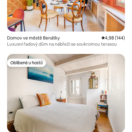
Domov ve městě Benátky
Průměrné hodno
4,98 (144)
Luxusní řadový dům na nábřeží se soukromou terasou
Oblíbené u hostů
Oblíbené u hostů