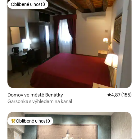
Oblíbené u hostů
Oblíbené u hostů
Domov ve městě Benátky
Průměrné hodn
4,87 (185)
Garsonka s výhledem na kanál
Oblíbené u hostů
Nejlepší v kategorii Oblíbené u hostů