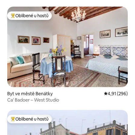
Oblíbené u hostů
Nejlepší v kategorii Oblíbené u hostů
Byt ve městě Benátky
Průměrné hodn
4,91 (296)
Ca' Badoer – West Studio
Oblíbené u hostů
Nejlepší v kategorii Oblíbené u hostů