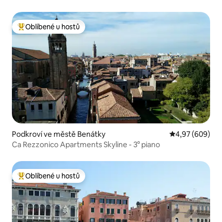
Oblíbené u hostů
Nejlepší v kategorii Oblíbené u hostů
Podkroví ve městě Benátky
Průměrné hodno
4,97 (609)
Ca Rezzonico Apartments Skyline - 3° piano
Oblíbené u hostů
Nejlepší v kategorii Oblíbené u hostů