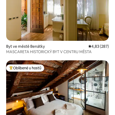
Byt ve městě Benátky
Průměrné hodno
4,83 (287)
MASCARETA HISTORICKÝ BYT V CENTRU MĚSTA
Oblíbené u hostů
Nejlepší v kategorii Oblíbené u hostů