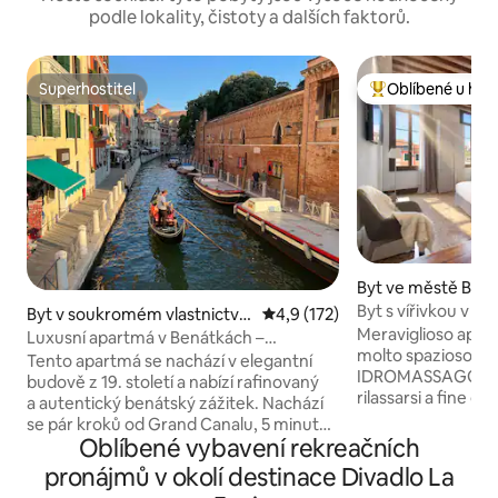
podle lokality, čistoty a dalších faktorů.
Superhostitel
Oblíbené u hos
Superhostitel
Nejlepší v kategor
Byt ve městě Ben
Byt s vířivkou v 
Byt v soukromém vlastnictví
Průměrné hodnocení 4,9 z 5, 
4,9 (172)
StMark a Rialta
Meraviglioso appa
ve městě Benátky
Luxusní apartmá v Benátkách –
molto spazioso e
soukromá vířivka a design
Tento apartmá se nachází v elegantní
IDROMASSAGGIO in
budově z 19. století a nabízí rafinovaný
rilassarsi a fine giornata. È 
a autentický benátský zážitek. Nachází
secondo piano Nobi
se pár kroků od Grand Canalu, 5 minut
storico, elegante 
Oblíbené vybavení rekreačních
chůze od Piazzale Roma (autobusového
Santa Margherita, 
terminálu) a nádraží Santa Lucia, což
pronájmů v okolí destinace Divadlo La
sestriere Dorsodur
zajišťuje hladký příjezd a snadný přístup