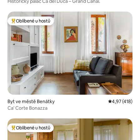
Historický palác Ca del Duca – Grand Canal.
Oblíbené u hostů
Nejlepší v kategorii Oblíbené u hostů
Byt ve městě Benátky
Průměrné hodn
4,97 (418)
Ca' Corte Bonazza
Oblíbené u hostů
Nejlepší v kategorii Oblíbené u hostů