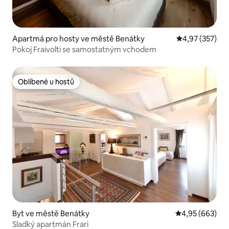
Apartmá pro hosty ve městě Benátky
Průměrné hodn
4,97 (357)
Pokoj Fraivolti se samostatným vchodem
Oblíbené u hostů
Oblíbené u hostů
Byt ve městě Benátky
Průměrné hodno
4,95 (663)
Sladký apartmán Frari