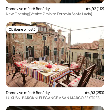
Domov ve městě Benátky
Průměrné hodn
4,92 (112)
New Opening[Venice 7 min to Ferrovia Santa Lucia]
Oblíbené u hostů
Oblíbené u hostů
Domov ve městě Benátky
Průměrné hodn
4,93 (253)
LUXUSNÍ BAROKNÍ ELEGANCE V SAN MARCO SE STŘEŠNÍ
TERASOU