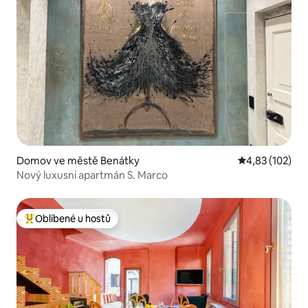
Domov ve městě Benátky
Průměrné hodn
4,83 (102)
Nový luxusní apartmán S. Marco
Oblíbené u hostů
Nejlepší v kategorii Oblíbené u hostů