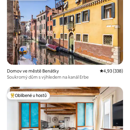
Domov ve městě Benátky
Průměrné hodno
4,93 (338)
Soukromý dům s výhledem na kanál Erbe
Oblíbené u hostů
Nejlepší v kategorii Oblíbené u hostů