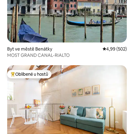
Byt ve městě Benátky
Průměrné hodno
4,99 (502)
MOST GRAND CANAL-RIALTO
Oblíbené u hostů
Nejlepší v kategorii Oblíbené u hostů