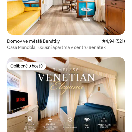
Domov ve městě Benátky
Průměrné hodn
4,94 (521)
Casa Mandola, luxusní apartmá v centru Benátek
Oblíbené u hostů
Oblíbené u hostů