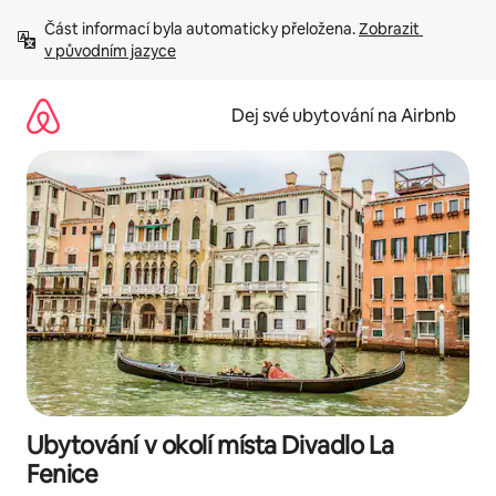
Přeskočit
Část informací byla automaticky přeložena. 
Zobrazit 
na
v původním jazyce
obsah
Dej své ubytování na Airbnb
Ubytování v okolí místa Divadlo La
Fenice