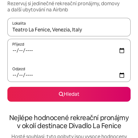
Rezervuj si jedinečné rekreační pronájmy, domovy
a další ubytování na Airbnb
Lokalita
Až budou výsledky k dispozici, můžeš si je procházet pomocí š
Příjezd
Odjezd
Hledat
Nejlépe hodnocené rekreační pronájmy
v okolí destinace Divadlo La Fenice
Hosté souhlasí: tyto pobyty jsou vysoce hodnoceny