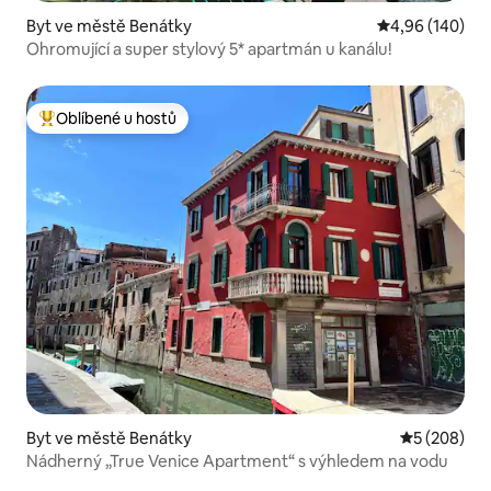
Byt ve městě Benátky
Průměrné hodno
4,96 (140)
Ohromující a super stylový 5* apartmán u kanálu!
Oblíbené u hostů
Nejlepší v kategorii Oblíbené u hostů
Byt ve městě Benátky
Průměrné ho
5 (208)
Nádherný „True Venice Apartment“ s výhledem na vodu