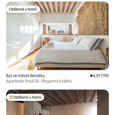
Oblíbené u hostů
Oblíbené u hostů
Byt ve městě Benátky
Průměrné hodn
4,91 (119)
Apartmán Priuli 23 - Elegantní a klidný
Oblíbené u hostů
Nejlepší v kategorii Oblíbené u hostů