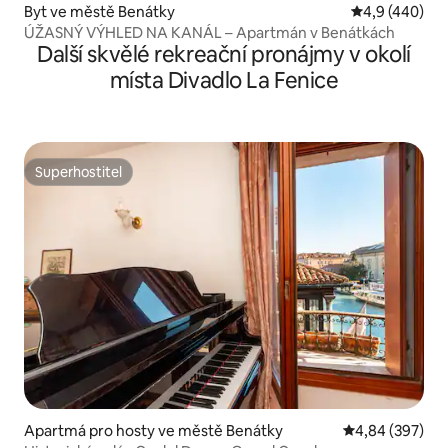
Byt ve městě Benátky
Průměrné hod
4,9 (440)
ÚŽASNÝ VÝHLED NA KANÁL – Apartmán v Benátkách
Další skvělé rekreační pronájmy v okolí
místa Divadlo La Fenice
Superhostitel
Superhostitel
Apartmá pro hosty ve městě Benátky
Průměrné hodno
4,84 (397)