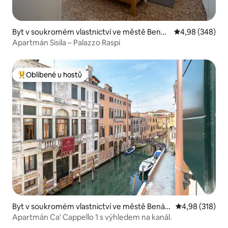
Byt v soukromém vlastnictví ve městě Benát
Průměrné hodno
4,98 (348)
ky
Apartmán Sisila – Palazzo Raspi
Oblíbené u hostů
Nejlepší v kategorii Oblíbené u hostů
Byt v soukromém vlastnictví ve městě Benát
Průměrné hodn
4,98 (318)
ky
Apartmán Ca' Cappello 1 s výhledem na kanál.