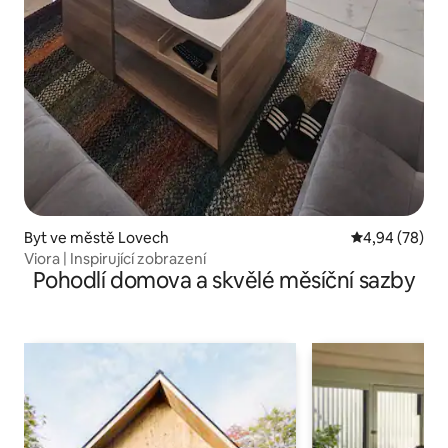
Byt ve městě Lovech
Průměrné hodn
4,94 (78)
Viora | Inspirující zobrazení
Pohodlí domova a skvělé měsíční sazby