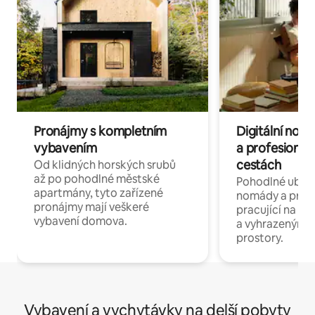
Pronájmy s kompletním
Digitální nom
vybavením
a profesionál
cestách
Od klidných horských srubů
až po pohodlné městské
Pohodlné ubyto
apartmány, tyto zařízené
nomády a profe
pronájmy mají veškeré
pracující na dál
vybavení domova.
a vyhrazenými 
prostory.
Vybavení a vychytávky na delší pobyty