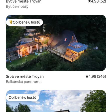
Byt ve městě Troyan
Průměrné hod
4,98 (52)
Byt černobílý
Oblíbené u hostů
Nejlepší v kategorii Oblíbené u hostů
Srub ve městě Troyan
Průměrné hodno
4,98 (246)
Balkánská panorama
Oblíbené u hostů
Oblíbené u hostů