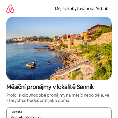
Přeskočit
na
Dej své ubytování na Airbnb
obsah
Měsíční pronájmy v lokalitě Sennik
Projdi si dlouhodobé pronájmy na měsíc nebo déle, ve
kterých se budeš cítit jako doma.
Lokalita
Až budou výsledky k dispozici, můžeš si je procházet pomocí š