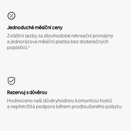
Jednoduché měsíční ceny
Zvláštní sazby za dlouhodobé rekreační pronájmy
a jednorázová měsíční platba bez dodatečných
poplatků.*
Rezervuj s důvěrou
Hodnoceno naší důvěryhodnou komunitou hostů
a nepřetržitá podpora během prodlouženého pobytu.