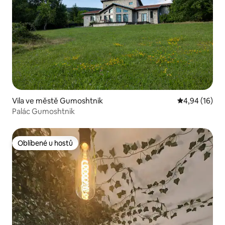
Vila ve městě Gumoshtnik
Průměrné hod
4,94 (16)
Palác Gumoshtnik
Oblíbené u hostů
Oblíbené u hostů