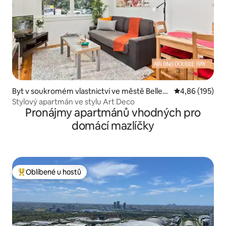
Byt v soukromém vlastnictví ve městě Bellev
Průměrné hodn
4,86 (195)
ue Hill
Stylový apartmán ve stylu Art Deco
Pronájmy apartmánů vhodných pro
domácí mazlíčky
Oblíbené u hostů
Nejlepší v kategorii Oblíbené u hostů