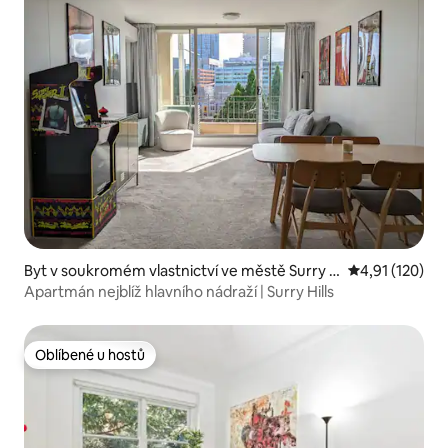
Byt v soukromém vlastnictví ve městě Surry H
Průměrné hodn
4,91 (120)
ills
Apartmán nejblíž hlavního nádraží | Surry Hills
Oblíbené u hostů
Oblíbené u hostů