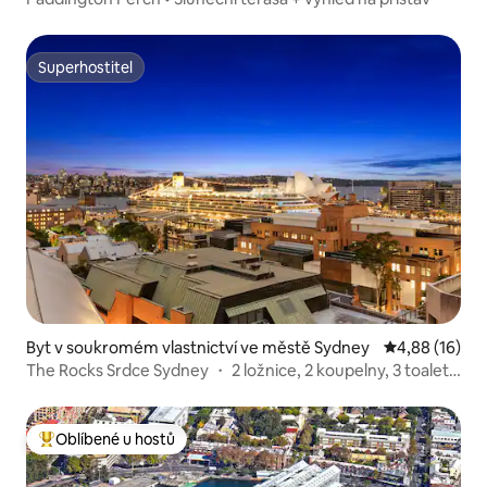
Superhostitel
Superhostitel
Byt v soukromém vlastnictví ve městě Sydney
Průměrné hod
4,88 (16)
The Rocks Srdce Sydney ・ 2 ložnice, 2 koupelny, 3 toalety,
1 parkovací místo ・ Nádherný výhled
Oblíbené u hostů
Nejlepší v kategorii Oblíbené u hostů