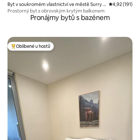
Byt v soukromém vlastnictví ve městě Surry H
Průměrné hodn
4,92 (191)
ills
Prostorný byt s obrovským krytým balkonem
Pronájmy bytů s bazénem
Oblíbené u hostů
Nejlepší v kategorii Oblíbené u hostů