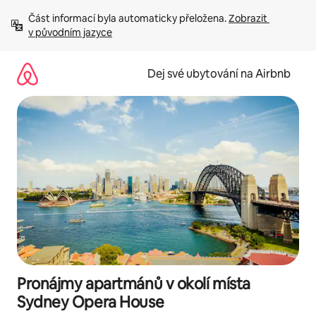
Přeskočit
Část informací byla automaticky přeložena. 
Zobrazit 
na
v původním jazyce
obsah
Dej své ubytování na Airbnb
Pronájmy apartmánů v okolí místa
Sydney Opera House