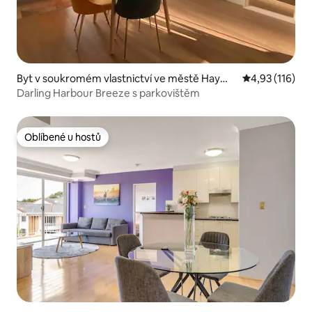
Byt v soukromém vlastnictví ve městě Hayma
Průměrné hodn
4,93 (116)
rket
Darling Harbour Breeze s parkovištěm
Oblíbené u hostů
Oblíbené u hostů