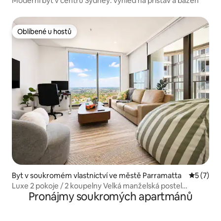
Moderní byt v centru Sydney: výhled na přístav a bazén
Oblíbené u hostů
Oblíbené u hostů
Byt v soukromém vlastnictví ve městě Parramatta
Průměrné
5 (7)
Luxe 2 pokoje / 2 koupelny Velká manželská postel
Pronájmy soukromých apartmánů
s výhledem, bazén, lázně, sauna