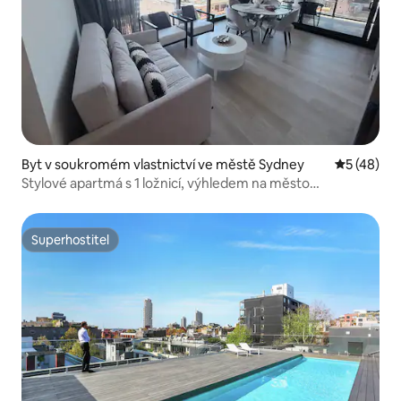
Byt v soukromém vlastnictví ve městě Sydney
Průměrné 
5 (48)
Stylové apartmá s 1 ložnicí, výhledem na město
a balkonem
Superhostitel
Superhostitel