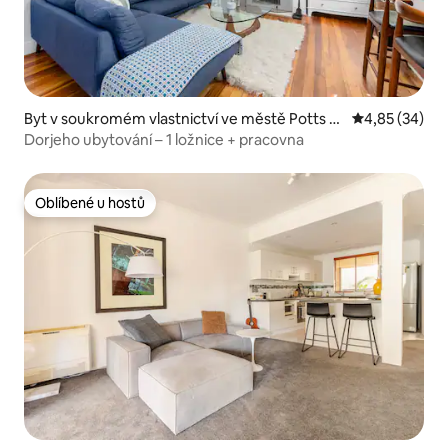
Byt v soukromém vlastnictví ve městě Potts P
Průměrné hod
4,85 (34)
oint
Dorjeho ubytování – 1 ložnice + pracovna
Oblíbené u hostů
Oblíbené u hostů