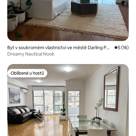
Byt v soukromém vlastnictví ve městě Darling Poi
Průměrné 
5 (16)
nt
Dreamy Nautical Nook
Oblíbené u hostů
Oblíbené u hostů