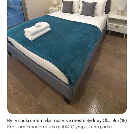
Byt v soukromém vlastnictví ve městě Sydney Oly
Průměrné 
5 (15)
mpic Park
Prostorné moderní sídlo poblíž Olympijského parku
v Sydney