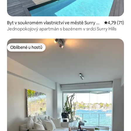
Byt v soukromém vlastnictví ve městě Surry Hil
Průměrné hod
4,79 (71)
ls
Jednopokojový apartmán s bazénem v srdci Surry Hills
Oblíbené u hostů
Oblíbené u hostů