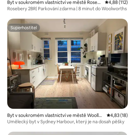
Byt v soukromém vlastnictví ve městě Roseb
Průměrné hodn
4,88 (112)
ery
Rosebery 2BR| Parkování zdarma | 8 minut do Woolworths
Superhostitel
Superhostitel
Byt v soukromém vlastnictví ve městě Woolloo
Průměrné hod
4,83 (18)
mooloo
Umělecký byt v Sydney Harbour, který je na dosah pěšky