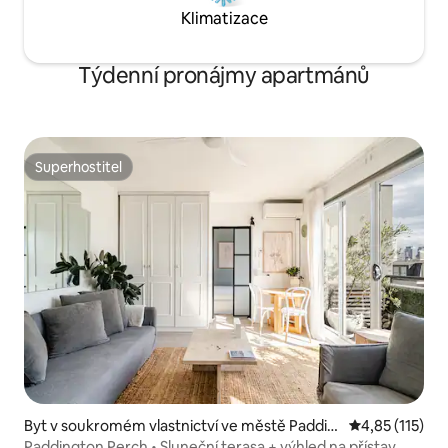
Klimatizace
Týdenní pronájmy apartmánů
Superhostitel
Superhostitel
Byt v soukromém vlastnictví ve městě Paddin
Průměrné hodn
4,85 (115)
gton
Paddington Perch • Sluneční terasa + výhled na přístav