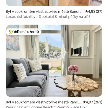
Byt v soukromém vlastnictví ve městě Bondi B
Průměrné hod
4,93 (27)
each
Luxusní střešní byt (3 pokoje) 8 minut pěšky na pláž
Oblíbené u hostů
Nejlepší v kategorii Oblíbené u hostů
Byt v soukromém vlastnictví ve městě Randw
Průměrné hodno
4,97 (263)
ick
Pěšky na pláž Coogee Beach z Penny's Place U6