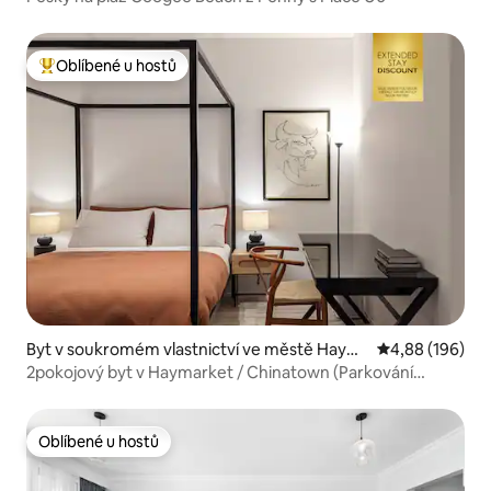
Oblíbené u hostů
Nejlepší v kategorii Oblíbené u hostů
Byt v soukromém vlastnictví ve městě Haym
Průměrné hodno
4,88 (196)
arket
2pokojový byt v Haymarket / Chinatown (Parkování
zdarma*)
Oblíbené u hostů
Oblíbené u hostů