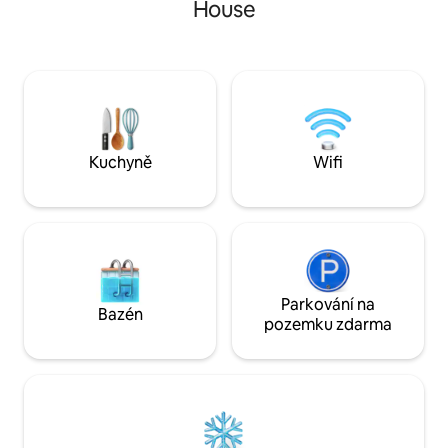
House
širým nebem ideální pro pití/jídlo
hospod, na SCG, n
Grilování, lehátka, přístavní bazén
a během 30 minut
Parkování na místě: maximální výška
do CBD. Zastrčený
vozu 1,7 metru Autobus a trajekt v
se severním aspekt
blízkosti Často viditelný ohňostroj,
soukromý a koupa
velkolepý na Silvestra a Den Austrálie
světle. Nabízí mo
Klidné přes den, ohromující v noci
zrekonstruované in
Přijeďte si odpočinout – nebudete chtít
ve svěže neutráln
Kuchyně
Wifi
odjet!
Parkování na
Bazén
pozemku zdarma