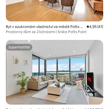
Byt v soukromém vlastnictví ve městě Potts Po
Průměrné hod
4,95 (41)
int
Prostorný dům se 2 ložnicemi | Srdce Potts Point
Superhostitel
Superhostitel