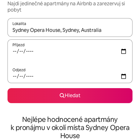
Najdi jedinečné apartmány na Airbnb a zarezervuj si
pobyt
Lokalita
Až budou výsledky k dispozici, můžeš si je procházet pomocí š
Příjezd
Odjezd
Hledat
Nejlépe hodnocené apartmány
k pronájmu v okolí místa Sydney Opera
House