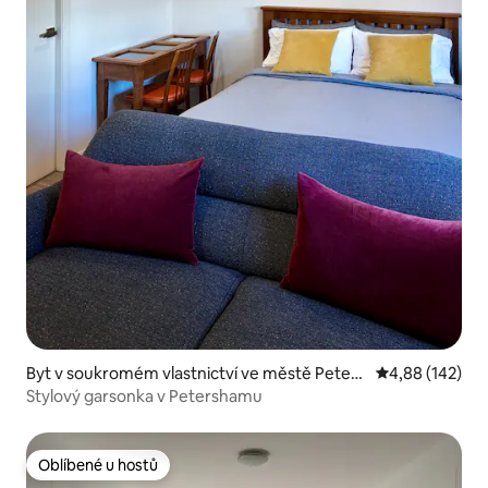
Byt v soukromém vlastnictví ve městě Peters
Průměrné hodn
4,88 (142)
ham
Stylový garsonka v Petershamu
Oblíbené u hostů
Oblíbené u hostů