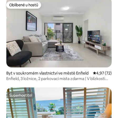
Oblíbené u hostů
Oblíbené u hostů
Byt v soukromém vlastnictví ve městě Enfield
Průměrné hod
4,97 (72)
Enfield, 3 ložnice, 2 parkovací místa zdarma | V blízkosti
vlaku
Superhostitel
Superhostitel