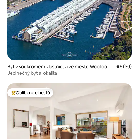
Byt v soukromém vlastnictví ve městě Woolloom
Průměrné 
5 (30)
ooloo
Jedinečný byt a lokalita
Oblíbené u hostů
Nejlepší v kategorii Oblíbené u hostů