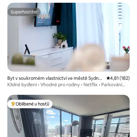
Superhostitel
Superhostitel
Byt v soukromém vlastnictví ve městě Sydney
Průměrné hodn
4,81 (182)
Olympic Park
Klidné bydlení • Vhodné pro rodiny • Netflix • Parkování
zdarma
Oblíbené u hostů
Nejlepší v kategorii Oblíbené u hostů