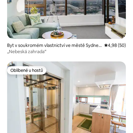
Byt v soukromém vlastnictví ve městě Sydney
Průměrné hodn
4,98 (50)
Olympic Park
„Nebeská zahrada“
Oblíbené u hostů
Oblíbené u hostů