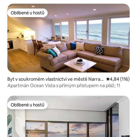
Oblíbené u hostů
Oblíbené u hostů
Byt v soukromém vlastnictví ve městě Narrab
Průměrné hodn
4,84 (116)
een
Apartmán Ocean Vista s přímým přístupem na pláž; 11
Oblíbené u hostů
Oblíbené u hostů