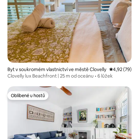
Byt v soukromém vlastnictví ve městě Clovelly
Průměrné hod
4,92 (79)
Clovelly lux Beachfront | 25 m od oceánu • 6 lůžek
Oblíbené u hostů
Oblíbené u hostů