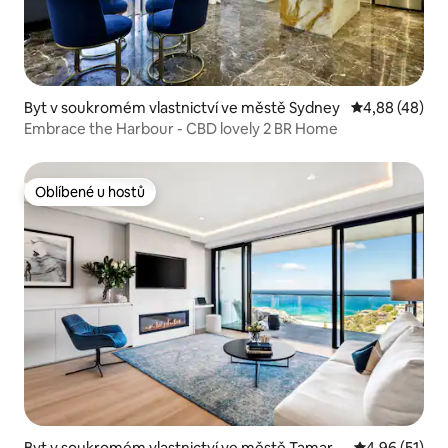
Byt v soukromém vlastnictví ve městě Sydney
Průměrné hod
4,88 (48)
Embrace the Harbour - CBD lovely 2 BR Home
Oblíbené u hostů
Oblíbené u hostů
Byt v soukromém vlastnictví ve městě Tamara
Průměrné hod
4,96 (51)