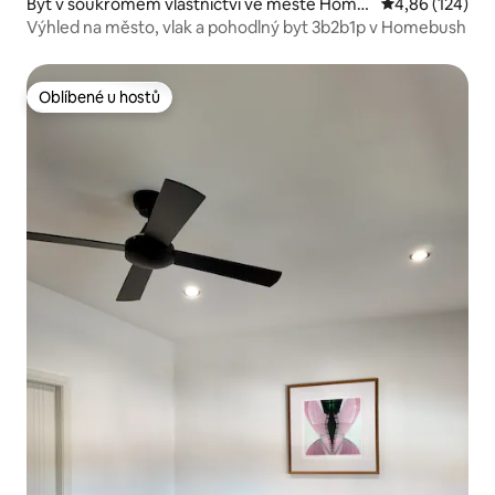
Byt v soukromém vlastnictví ve městě Home
Průměrné hodn
4,86 (124)
bush
Výhled na město, vlak a pohodlný byt 3b2b1p v Homebush
Oblíbené u hostů
Oblíbené u hostů