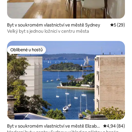
Byt v soukromém vlastnictví ve městě Sydney
Průměrné 
5 (29)
Velký byt s jednou ložnicí v centru města
Oblíbené u hostů
Oblíbené u hostů
Byt v soukromém vlastnictví ve městě Elizabe
Průměrné hodn
4,94 (84)
th Bay