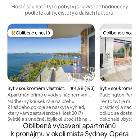
Hosté souhlasí: tyto pobyty jsou vysoce hodnoceny
podle lokality, čistoty a dalších faktorů.
Oblíbené u hostů
Oblíbené u hostů
Nejlepší v kategorii Oblíbené u hostů
Oblíbené u hostů
Byt v soukromém vlastnictví
Průměrné hodnocení 4,98 z 5, 
4,98 (193)
Byt v soukromém v
ve městě Mosman
ve městě Padding
Apartmán přímo u vody s nádherným
Paddington Parks
panoramatickým výhledem
Nádherný kousek ráje na břehu.
Tento byt je mimoř
Z každého pokoje se naskytá výhled,
praktický a nachází
který vám zastaví srdce (Host 2017)
odkud se dostanet
Světlé a slunečné, idylické útočiště na
dokonalé ubytován
Oblíbené vybavení apartmánů
nábřeží Samostatná domácí kancelář
odkud se snadno 
Veškeré ložní prádlo a jednotka
a restaurací na Ox
k pronájmu v okolí místa Sydney Opera
profesionálně vyčištěny Balkon pod
Centennial Parku, 