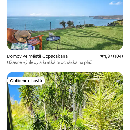
Domov ve městě Copacabana
Průměrné hodn
4,87 (104)
Úžasné výhledy a krátká procházka na pláž
Oblíbené u hostů
Oblíbené u hostů