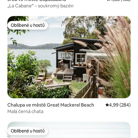
„La Cabane“ – soukromý bazén
Oblíbené u hostů
Oblíbené u hostů
Chalupa ve městě Great Mackerel Beach
Průměrné hodno
4,99 (284)
Malá černá chata
Oblíbené u hostů
Oblíbené u hostů