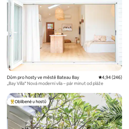
Dům pro hosty ve městě Bateau Bay
Průměrné hodno
4,94 (246)
„Bay Villa“ Nová moderní vila – pár minut od pláže
Oblíbené u hostů
Nejlepší v kategorii Oblíbené u hostů