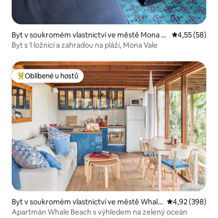
Byt v soukromém vlastnictví ve městě Mona V
Průměrné hod
4,55 (58)
ale
Byt s 1 ložnicí a zahradou na pláži, Mona Vale
Oblíbené u hostů
Nejlepší v kategorii Oblíbené u hostů
Byt v soukromém vlastnictví ve městě Whale
Průměrné hodno
4,92 (398)
Beach
Apartmán Whale Beach s výhledem na zelený oceán