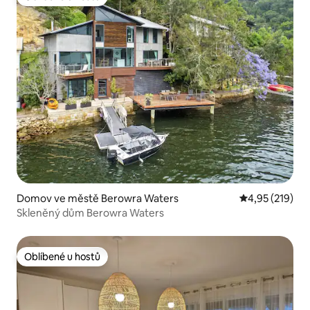
Oblíbené u hostů
Domov ve městě Berowra Waters
Průměrné hodn
4,95 (219)
Skleněný dům Berowra Waters
Oblíbené u hostů
Oblíbené u hostů