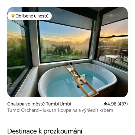
Oblíbené u hostů
Nejlepší v kategorii Oblíbené u hostů
Chalupa ve městě Tumbi Umbi
Průměrné hodn
4,98 (437)
Tumbi Orchard – luxusní koupelna a výhled s krbem
Destinace k prozkoumání