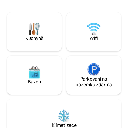
postel velikosti Ki
světlý a vzdušný apartmán. 400 metrů
Klimatizace ve vš
pěšky od pláže Terrigal Beach a centra
solárně vyhřívaný 
města Terrigal. Prostorná hlavní ložnice
bazén – ovládaný 
s velkou koupelnou, šatníkem a potrubní
procházka na pláž 
klimatizací. Soukromá druhá ložnice,
„10 nejlepších zas
která také nabízí vlastní koupelnu
na centrálním pobř
a potrubní klimatizaci. Výhled na
Kuchyně
Wifi
soukromý dvůr a bazén. Moderní plně
vybavená kuchyně s otevřeným
obývacím prostorem, který se otevírá na
velký balkon s nádherným výhledem na
oceán a pláž. Váš vlastní soukromý
vyhřívaný bazén umístěný na
soukromém slunečném nádvoří Velký
Parkování na
balkon s pohodlným venkovním
Bazén
pozemku zdarma
salonkem a jídelním koutem s plynovým
grilem s výhledem na pláž Terrigal a
Haven Pracovna/kancelář s internetem.
Chytrá internetová televize v obývacím
pokoji a ložnicích. Foxtel a Netflix.
Samostatná koupelna pro hosty (3.) /
toaleta Plně potrubní klimatizace. Krb na
zemní plyn se skutečným plamenem.
Klimatizace