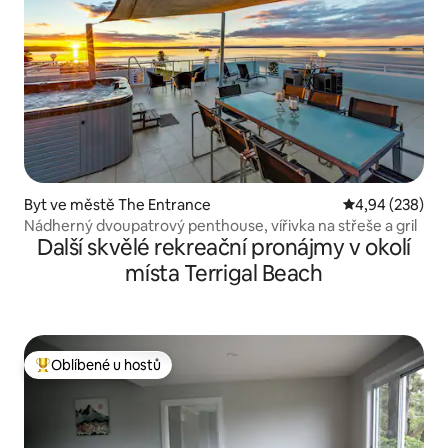
Byt ve městě The Entrance
Průměrné hodno
4,94 (238)
Nádherný dvoupatrový penthouse, vířivka na střeše a gril
Další skvělé rekreační pronájmy v okolí
místa Terrigal Beach
Oblíbené u hostů
Nejlepší v kategorii Oblíbené u hostů