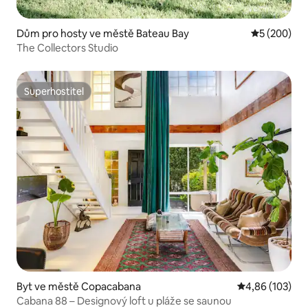
Dům pro hosty ve městě Bateau Bay
Průměrné ho
5 (200)
The Collectors Studio
Superhostitel
Superhostitel
Byt ve městě Copacabana
Průměrné hodn
4,86 (103)
Cabana 88 – Designový loft u pláže se saunou