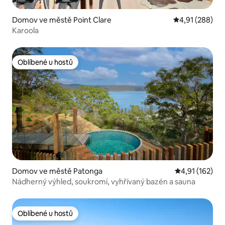
Domov ve městě Point Clare
Průměrné hodn
4,91 (288)
Karoola
Oblíbené u hostů
Oblíbené u hostů
Domov ve městě Patonga
Průměrné hodn
4,91 (162)
Nádherný výhled, soukromí, vyhřívaný bazén a sauna
Oblíbené u hostů
Oblíbené u hostů