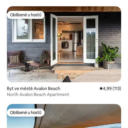
Oblíbené u hostů
Oblíbené u hostů
Byt ve městě Avalon Beach
Průměrné hodn
4,99 (113)
North Avalon Beach Apartment
Oblíbené u hostů
Oblíbené u hostů