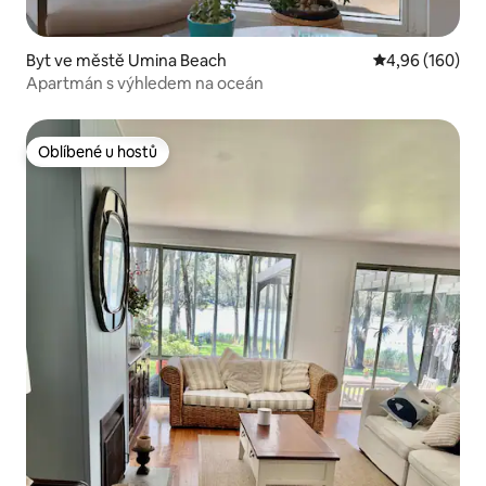
Byt ve městě Umina Beach
Průměrné hodno
4,96 (160)
Apartmán s výhledem na oceán
Oblíbené u hostů
Oblíbené u hostů