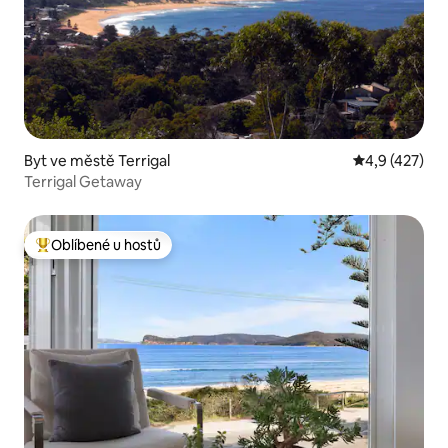
Byt ve městě Terrigal
Průměrné hod
4,9 (427)
Terrigal Getaway
Oblíbené u hostů
Nejlepší v kategorii Oblíbené u hostů