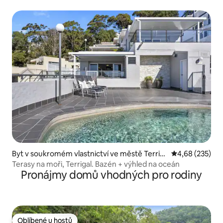
Byt v soukromém vlastnictví ve městě Terrig
Průměrné hodno
4,68 (235)
al
Terasy na moři, Terrigal. Bazén + výhled na oceán
Pronájmy domů vhodných pro rodiny
Oblíbené u hostů