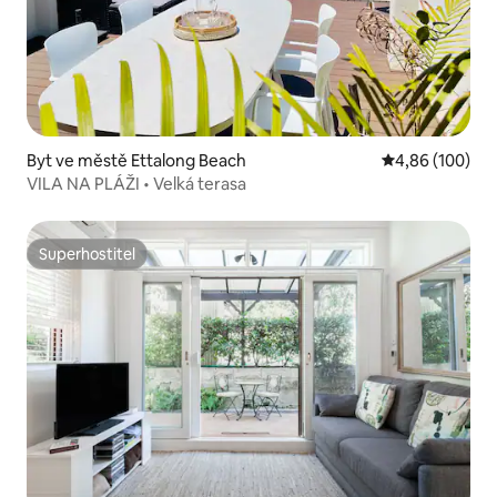
Byt ve městě Ettalong Beach
Průměrné hodno
4,86 (100)
VILA NA PLÁŽI • Velká terasa
Superhostitel
Superhostitel