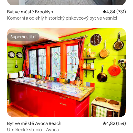
Byt ve městě Brooklyn
Průměrné hodn
4,84 (731)
Komorní a odlehlý historický pískovcový byt ve vesnici
Superhostitel
Superhostitel
Byt ve městě Avoca Beach
Průměrné hodn
4,82 (159)
Umělecké studio – Avoca