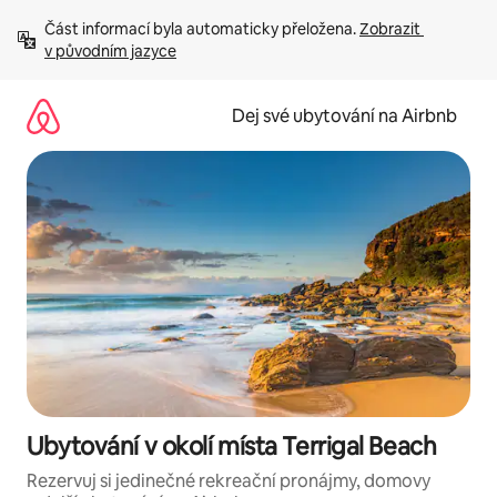
Přeskočit
Část informací byla automaticky přeložena. 
Zobrazit 
na
v původním jazyce
obsah
Dej své ubytování na Airbnb
Ubytování v okolí místa Terrigal Beach
Rezervuj si jedinečné rekreační pronájmy, domovy