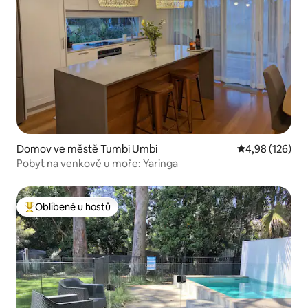
Domov ve městě Tumbi Umbi
Průměrné hodn
4,98 (126)
Pobyt na venkově u moře: Yaringa
Oblíbené u hostů
Nejlepší v kategorii Oblíbené u hostů