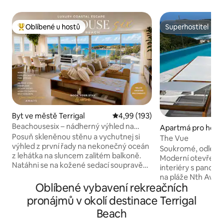
Oblíbené u hostů
Superhostitel
Nejlepší v kategorii Oblíbené u hostů
Superhostitel
Byt ve městě Terrigal
Průměrné hodnocení 4,99 z 5, 
4,99 (193)
Beachousesix – nádherný výhled na
Apartmá pro host
oceán ze stylového domova
Posuň skleněnou stěnu a vychutnej si
ě North Avoca
The Vue
výhled z první řady na nekonečný oceán
Soukromé, odlehlé 
z lehátka na sluncem zalitém balkoně.
Moderní otevřený 
Natáhni se na kožené sedací soupravě
interiéry s pano
s knihou. Vařte jídla v elegantní kuchyni
na pláže Nth Avoc
pod střešními okny. Luxusní únik na pláž
Oblíbené vybavení rekreačních
kuchyň s velkým 
Luxusní moderní apartmán s nádherným
otevírá na krytou 
pronájmů v okolí destinace Terrigal
výhledem na pláž Terrigal a Terrigal
grilem Luxusní ko
Beach
Haven. Velký otevřený obývací prostor
koutem 2 velké lo
s nádherným výhledem. Nádherný