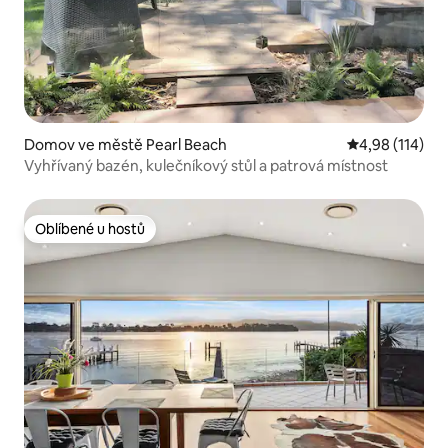
Domov ve městě Pearl Beach
Průměrné hodn
4,98 (114)
Vyhřívaný bazén, kulečníkový stůl a patrová místnost
Oblíbené u hostů
Oblíbené u hostů