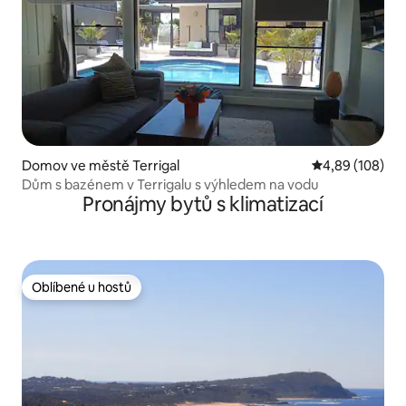
Domov ve městě Terrigal
Průměrné hodno
4,89 (108)
Dům s bazénem v Terrigalu s výhledem na vodu
Pronájmy bytů s klimatizací
Oblíbené u hostů
Oblíbené u hostů