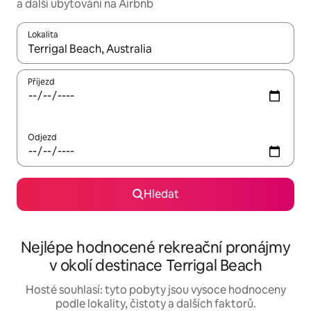
a další ubytování na Airbnb
Lokalita
Až budou výsledky k dispozici, můžeš si je procházet pomocí š
Příjezd
Odjezd
Hledat
Nejlépe hodnocené rekreační pronájmy
v okolí destinace Terrigal Beach
Hosté souhlasí: tyto pobyty jsou vysoce hodnoceny
podle lokality, čistoty a dalších faktorů.