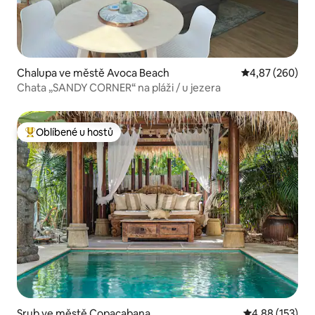
Chalupa ve městě Avoca Beach
Průměrné hodno
4,87 (260)
Chata „SANDY CORNER“ na pláži / u jezera
Oblíbené u hostů
Nejlepší v kategorii Oblíbené u hostů
Srub ve městě Copacabana
Průměrné hodn
4,88 (153)