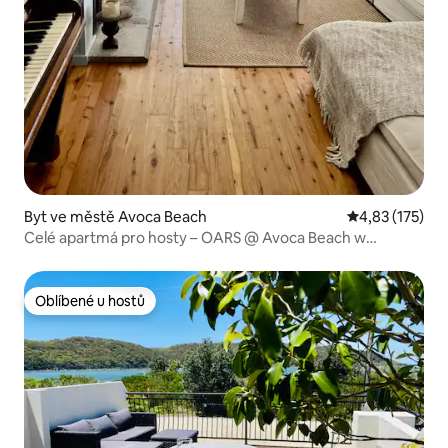
Byt ve městě Avoca Beach
Průměrné hodn
4,83 (175)
Celé apartmá pro hosty – OARS @ Avoca Beach w
Lakeview
Oblíbené u hostů
Oblíbené u hostů